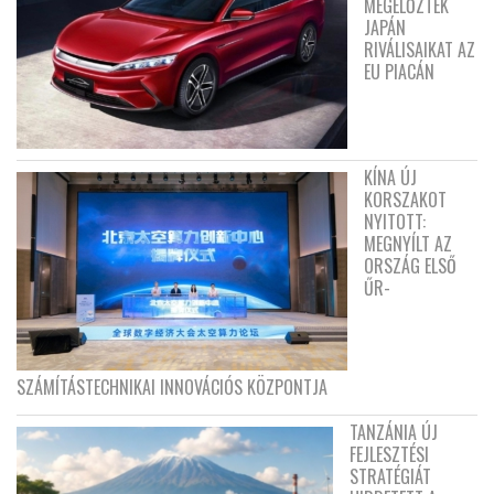
MEGELŐZTÉK
JAPÁN
RIVÁLISAIKAT AZ
EU PIACÁN
KÍNA ÚJ
KORSZAKOT
NYITOTT:
MEGNYÍLT AZ
ORSZÁG ELSŐ
ŰR-
SZÁMÍTÁSTECHNIKAI INNOVÁCIÓS KÖZPONTJA
TANZÁNIA ÚJ
FEJLESZTÉSI
STRATÉGIÁT