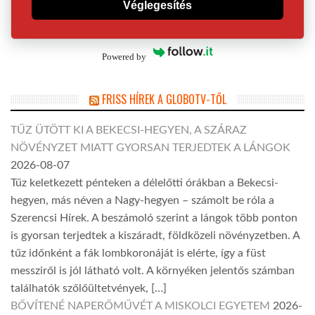
Véglegesítés
Powered by
FRISS HÍREK A GLOBOTV-TŐL
TŰZ ÜTÖTT KI A BEKECSI-HEGYEN, A SZÁRAZ
NÖVÉNYZET MIATT GYORSAN TERJEDTEK A LÁNGOK
2026-08-07
Tűz keletkezett pénteken a délelőtti órákban a Bekecsi-
hegyen, más néven a Nagy-hegyen – számolt be róla a
Szerencsi Hírek. A beszámoló szerint a lángok több ponton
is gyorsan terjedtek a kiszáradt, földközeli növényzetben. A
tűz időnként a fák lombkoronáját is elérte, így a füst
messziről is jól látható volt. A környéken jelentős számban
találhatók szőlőültetvények, […]
BŐVÍTENÉ NAPERŐMŰVÉT A MISKOLCI EGYETEM
2026-