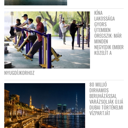
KÍNA
LAKOSSÁGA
GYORS
ÜTEMBEN
ÖREGSZIK: MÁR
MINDEN
NEGYEDIK EMBER
KÖZELÍT A
NYUGDÍJKORHOZ
80 MILLIÓ
DIRHAMOS
BERUHÁZÁSSAL
VARÁZSOLJÁK ÚJJÁ
DUBAI TÖRTÉNELMI
VÍZPARTJÁT