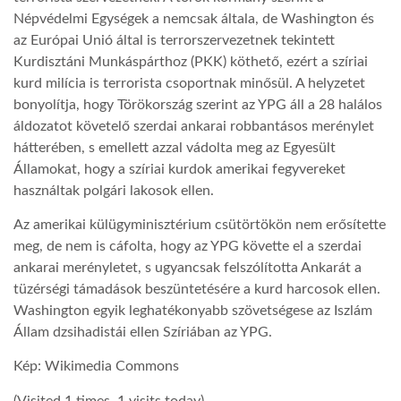
Népvédelmi Egységek a nemcsak általa, de Washington és
LATIMO.HU
az Európai Unió által is terrorszervezetnek tekintett
Kurdisztáni Munkáspárthoz (PKK) köthető, ezért a szíriai
kurd milícia is terrorista csoportnak minősül. A helyzetet
GLOBOBOOK
bonyolítja, hogy Törökország szerint az YPG áll a 28 halálos
áldozatot követelő szerdai ankarai robbantásos merénylet
hátterében, s emellett azzal vádolta meg az Egyesült
Államokat, hogy a szíriai kurdok amerikai fegyvereket
használtak polgári lakosok ellen.
Az amerikai külügyminisztérium csütörtökön nem erősítette
meg, de nem is cáfolta, hogy az YPG követte el a szerdai
ankarai merényletet, s ugyancsak felszólította Ankarát a
tüzérségi támadások beszüntetésére a kurd harcosok ellen.
Washington egyik leghatékonyabb szövetségese az Iszlám
Állam dzsihadistái ellen Szíriában az YPG.
Kép: Wikimedia Commons
(Visited 1 times, 1 visits today)