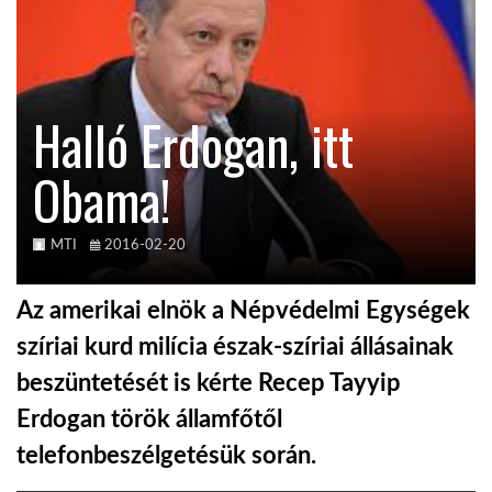
KÖZEL-KELET
Halló Erdogan, itt
AUSZTRÁLIA
Obama!
A VILÁG ITTHON
MTI
2016-02-20
MÉDIA
Az amerikai elnök a Népvédelmi Egységek
szíriai kurd milícia észak-szíriai állásainak
beszüntetését is kérte Recep Tayyip
GLOBOTV BP
Erdogan török államfőtől
telefonbeszélgetésük során.
HÍR3D