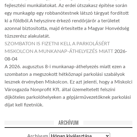
fejlesztési munkálatokat. Az erdei útszakasz építése során
egy munkagép egy robbanótestnek látszó tárgyat fordított
ki a földből.A helyszínre érkező rendőrjárőr a területet
azonnal biztosította, majd értesítette a Magyar Honvédség
tűzszerész alakulatát.
SZOMBATON IS FIZETNI KELL A PARKOLÁSÉRT
MISKOLCON A MUNKANAP-ÁTHELYEZÉS MIATT
2026-
08-04
A 2026. augusztus 8-i munkanap-áthelyezés miatt ezen a
szombaton a megszokott hétköznapi parkolási szabályok
lesznek érvényben Miskolcon. Ez azt jelenti, hogy a Miskolci
Városgazda Nonprofit Kft. által üzemeltetett felszíni
díjköteles parkolóhelyeken a gépjárművezetőknek parkolási
díjat kell fizetniük.
ARCHÍVUM
Archívum