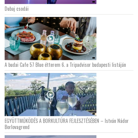
Dubaj csodái
A budai Cafe 57 Blue étterem 6. a Tripadvisor budapesti listáján
EGYÜTTMŰKÖDÉS A BORKULTÚRA FEJLESZTÉSÉBEN – István Nádor
Borlovagrend