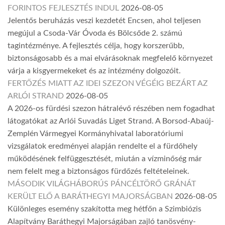
FORINTOS FEJLESZTÉS INDUL
2026-08-05
Jelentős beruházás veszi kezdetét Encsen, ahol teljesen
megújul a Csoda-Vár Óvoda és Bölcsőde 2. számú
tagintézménye. A fejlesztés célja, hogy korszerűbb,
biztonságosabb és a mai elvárásoknak megfelelő környezet
várja a kisgyermekeket és az intézmény dolgozóit.
FERTŐZÉS MIATT AZ IDEI SZEZON VÉGÉIG BEZÁRT AZ
ARLÓI STRAND
2026-08-05
A 2026-os fürdési szezon hátralévő részében nem fogadhat
látogatókat az Arlói Suvadás Liget Strand. A Borsod-Abaúj-
Zemplén Vármegyei Kormányhivatal laboratóriumi
vizsgálatok eredményei alapján rendelte el a fürdőhely
működésének felfüggesztését, miután a vízminőség már
nem felelt meg a biztonságos fürdőzés feltételeinek.
MÁSODIK VILÁGHÁBORÚS PÁNCÉLTÖRŐ GRÁNÁT
KERÜLT ELŐ A BARÁTHEGYI MAJORSÁGBAN
2026-08-05
Különleges esemény szakította meg hétfőn a Szimbiózis
Alapítvány Baráthegyi Majorságában zajló tanösvény-