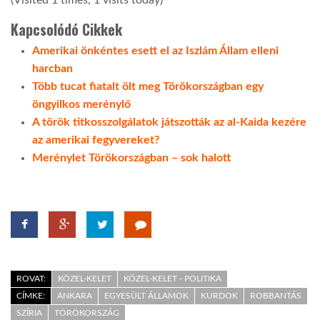
Kapcsolódó Cikkek
Amerikai önkéntes esett el az Iszlám Állam elleni
harcban
Több tucat fiatalt ölt meg Törökországban egy
öngyilkos merénylő
A török titkosszolgálatok játszották az al-Kaida kezére
az amerikai fegyvereket?
Merénylet Törökországban – sok halott
ROVAT:
KÖZEL-KELET
KÖZEL-KELET - POLITIKA
CÍMKE:
ANKARA
EGYESÜLT ÁLLAMOK
KURDOK
ROBBANTÁS
SZÍRIA
TÖRÖKORSZÁG