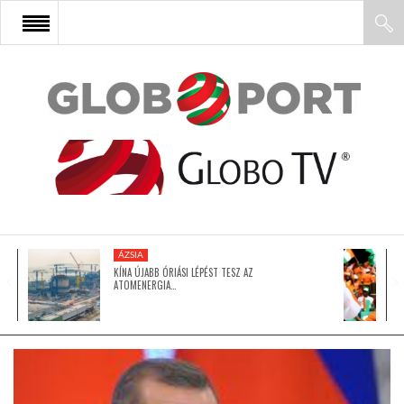
FŐOLDAL
AFRIKA
EURÓPA
ÁZSIA
ÁZSIA
KÍNA ÚJABB ÓRIÁSI LÉPÉST TESZ AZ
ATOMENERGIA…
ÉSZAK-AMERIKA
LATIN-AMERIKA