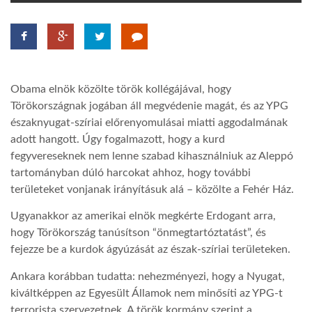
TROPICALMAGAZIN
GLOBOTV
Obama elnök közölte török kollégájával, hogy
Törökországnak jogában áll megvédenie magát, és az YPG
AFRIKA TUDÁSTÁR
északnyugat-szíriai előrenyomulásai miatti aggodalmának
adott hangott. Úgy fogalmazott, hogy a kurd
fegyvereseknek nem lenne szabad kihasználniuk az Aleppó
A NAP SZÉPE
tartományban dúló harcokat ahhoz, hogy további
területeket vonjanak irányításuk alá – közölte a Fehér Ház.
LINKTR.EE
Ugyanakkor az amerikai elnök megkérte Erdogant arra,
hogy Törökország tanúsítson “önmegtartóztatást”, és
fejezze be a kurdok ágyúzását az észak-szíriai területeken.
GLOBOZSARU
Ankara korábban tudatta: nehezményezi, hogy a Nyugat,
kiváltképpen az Egyesült Államok nem minősíti az YPG-t
DOBRAVERO.HU
terrorista szervezetnek. A török kormány szerint a