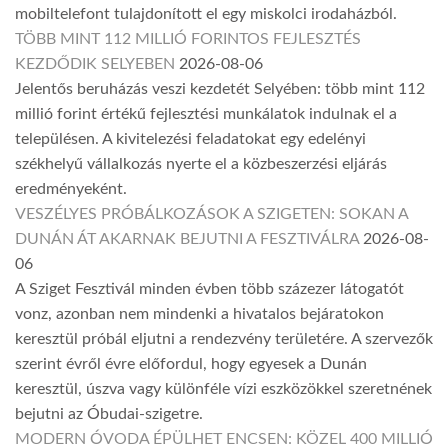
mobiltelefont tulajdonított el egy miskolci irodaházból.
TÖBB MINT 112 MILLIÓ FORINTOS FEJLESZTÉS
KEZDŐDIK SELYEBEN
2026-08-06
Jelentős beruházás veszi kezdetét Selyében: több mint 112
millió forint értékű fejlesztési munkálatok indulnak el a
településen. A kivitelezési feladatokat egy edelényi
székhelyű vállalkozás nyerte el a közbeszerzési eljárás
eredményeként.
VESZÉLYES PRÓBÁLKOZÁSOK A SZIGETEN: SOKAN A
DUNÁN ÁT AKARNAK BEJUTNI A FESZTIVÁLRA
2026-08-
06
A Sziget Fesztivál minden évben több százezer látogatót
vonz, azonban nem mindenki a hivatalos bejáratokon
keresztül próbál eljutni a rendezvény területére. A szervezők
szerint évről évre előfordul, hogy egyesek a Dunán
keresztül, úszva vagy különféle vízi eszközökkel szeretnének
bejutni az Óbudai-szigetre.
MODERN ÓVODA ÉPÜLHET ENCSEN: KÖZEL 400 MILLIÓ