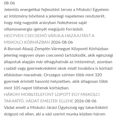
08-06
Jelentős energetikai fejlesztést tervez a Miskolci Egyetem:
az intézmény bővítené a jelenlegi napelemes rendszerét,
hogy még nagyobb arányban fedezhesse saját
villamosenergia-igényét megújuló forrásból.
NEGYVEN CSECSEMŐ VÁRJA A HAZAJUTÁST A
MISKOLCI KÓRHÁZBAN
2026-08-06
A Borsod-Abaúj-Zemplén Vármegyei Központi Kórházban
jelenleg negyven olyan csecsemő tartózkodik, akik egészségi
állapotuk alapján már elhagyhatnák az intézményt, azonban
családi vagy gyermekvédelmi okok miatt továbbra is kórházi
ellátásban maradnak. Országos szinten több mint 320
gyermek érintett hasonló helyzetben, akik átlagosan több
mint 105 napot töltenek kórházban.
HÁROM MOBILTELEFONT LOPOTT EGY MISKOLCI
TAKARÍTÓ, VÁDAT EMELTEK ELLENE
2026-08-06
Vádat emelt a Miskolci Járási Ügyészség egy takarítóként
dolgozó nő ellen, aki a vád szerint munka közben három