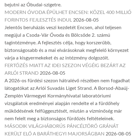
bejutni az Óbudai-szigetre.
MODERN ÓVODA ÉPÜLHET ENCSEN: KÖZEL 400 MILLIÓ
FORINTOS FEJLESZTÉS INDUL
2026-08-05
Jelentős beruházás veszi kezdetét Encsen, ahol teljesen
megújul a Csoda-Vár Óvoda és Bölcsőde 2. számú
tagintézménye. A fejlesztés célja, hogy korszerűbb,
biztonságosabb és a mai elvárásoknak megfelelő környezet
várja a kisgyermekeket és az intézmény dolgozóit.
FERTŐZÉS MIATT AZ IDEI SZEZON VÉGÉIG BEZÁRT AZ
ARLÓI STRAND
2026-08-05
A 2026-os fürdési szezon hátralévő részében nem fogadhat
látogatókat az Arlói Suvadás Liget Strand. A Borsod-Abaúj-
Zemplén Vármegyei Kormányhivatal laboratóriumi
vizsgálatok eredményei alapján rendelte el a fürdőhely
működésének felfüggesztését, miután a vízminőség már
nem felelt meg a biztonságos fürdőzés feltételeinek.
MÁSODIK VILÁGHÁBORÚS PÁNCÉLTÖRŐ GRÁNÁT
KERÜLT ELŐ A BARÁTHEGYI MAJORSÁGBAN
2026-08-05