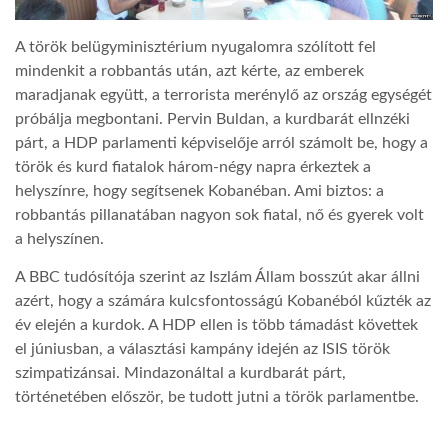
A török belügyminisztérium nyugalomra szólított fel
mindenkit a robbantás után, azt kérte, az emberek
maradjanak együtt, a terrorista merénylő az ország egységét
próbálja megbontani. Pervin Buldan, a kurdbarát ellnzéki
párt, a HDP parlamenti képviselője arról számolt be, hogy a
török és kurd fiatalok három-négy napra érkeztek a
helyszínre, hogy segítsenek Kobanéban. Ami biztos: a
robbantás pillanatában nagyon sok fiatal, nő és gyerek volt
a helyszínen.
A BBC tudósítója szerint az Iszlám Állam bosszút akar állni
azért, hogy a számára kulcsfontosságú Kobanéból kűzték az
év elején a kurdok. A HDP ellen is több támadást követtek
el júniusban, a választási kampány idején az ISIS török
szimpatizánsai. Mindazonáltal a kurdbarát párt,
történetében először, be tudott jutni a török parlamentbe.