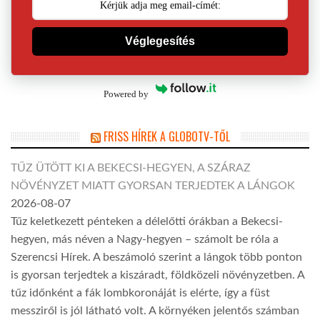
Véglegesítés
Powered by
FRISS HÍREK A GLOBOTV-TŐL
TŰZ ÜTÖTT KI A BEKECSI-HEGYEN, A SZÁRAZ
NÖVÉNYZET MIATT GYORSAN TERJEDTEK A LÁNGOK
2026-08-07
Tűz keletkezett pénteken a délelőtti órákban a Bekecsi-
hegyen, más néven a Nagy-hegyen – számolt be róla a
Szerencsi Hírek. A beszámoló szerint a lángok több ponton
is gyorsan terjedtek a kiszáradt, földközeli növényzetben. A
tűz időnként a fák lombkoronáját is elérte, így a füst
messziről is jól látható volt. A környéken jelentős számban