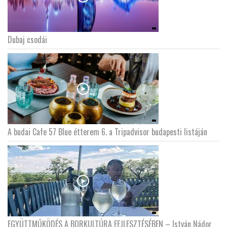
Dubaj csodái
A budai Cafe 57 Blue étterem 6. a Tripadvisor budapesti listáján
EGYÜTTMŰKÖDÉS A BORKULTÚRA FEJLESZTÉSÉBEN – István Nádor