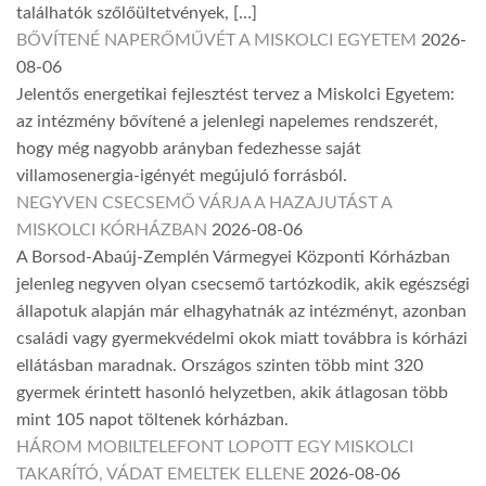
találhatók szőlőültetvények, […]
BŐVÍTENÉ NAPERŐMŰVÉT A MISKOLCI EGYETEM
2026-
08-06
Jelentős energetikai fejlesztést tervez a Miskolci Egyetem:
az intézmény bővítené a jelenlegi napelemes rendszerét,
hogy még nagyobb arányban fedezhesse saját
villamosenergia-igényét megújuló forrásból.
NEGYVEN CSECSEMŐ VÁRJA A HAZAJUTÁST A
MISKOLCI KÓRHÁZBAN
2026-08-06
A Borsod-Abaúj-Zemplén Vármegyei Központi Kórházban
jelenleg negyven olyan csecsemő tartózkodik, akik egészségi
állapotuk alapján már elhagyhatnák az intézményt, azonban
családi vagy gyermekvédelmi okok miatt továbbra is kórházi
ellátásban maradnak. Országos szinten több mint 320
gyermek érintett hasonló helyzetben, akik átlagosan több
mint 105 napot töltenek kórházban.
HÁROM MOBILTELEFONT LOPOTT EGY MISKOLCI
TAKARÍTÓ, VÁDAT EMELTEK ELLENE
2026-08-06