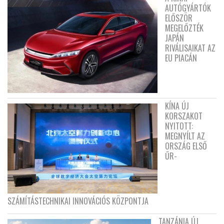
AUTÓGYÁRTÓK
ELŐSZÖR
MEGELŐZTÉK
JAPÁN
RIVÁLISAIKAT AZ
EU PIACÁN
KÍNA ÚJ
KORSZAKOT
NYITOTT:
MEGNYÍLT AZ
ORSZÁG ELSŐ
ŰR-
SZÁMÍTÁSTECHNIKAI INNOVÁCIÓS KÖZPONTJA
TANZÁNIA ÚJ