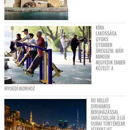
KÍNA
LAKOSSÁGA
GYORS
ÜTEMBEN
ÖREGSZIK: MÁR
MINDEN
NEGYEDIK EMBER
KÖZELÍT A
NYUGDÍJKORHOZ
80 MILLIÓ
DIRHAMOS
BERUHÁZÁSSAL
VARÁZSOLJÁK ÚJJÁ
DUBAI TÖRTÉNELMI
VÍZPARTJÁT