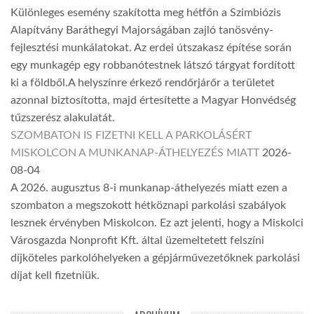
Különleges esemény szakította meg hétfőn a Szimbiózis
Alapítvány Baráthegyi Majorságában zajló tanösvény-
fejlesztési munkálatokat. Az erdei útszakasz építése során
egy munkagép egy robbanótestnek látszó tárgyat fordított
ki a földből.A helyszínre érkező rendőrjárőr a területet
azonnal biztosította, majd értesítette a Magyar Honvédség
tűzszerész alakulatát.
SZOMBATON IS FIZETNI KELL A PARKOLÁSÉRT
MISKOLCON A MUNKANAP-ÁTHELYEZÉS MIATT
2026-
08-04
A 2026. augusztus 8-i munkanap-áthelyezés miatt ezen a
szombaton a megszokott hétköznapi parkolási szabályok
lesznek érvényben Miskolcon. Ez azt jelenti, hogy a Miskolci
Városgazda Nonprofit Kft. által üzemeltetett felszíni
díjköteles parkolóhelyeken a gépjárművezetőknek parkolási
díjat kell fizetniük.