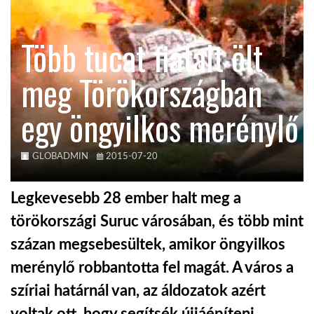
KÖZEL-KELET
Több tucat fiatalt ölt
meg Törökországban
AUSZTRÁLIA
egy öngyilkos merénylő
A VILÁG ITTHON
GLOBADMIN
2015-07-20
MÉDIA
Legkevesebb 28 ember halt meg a
törökországi Suruc városában, és több mint
százan megsebesültek, amikor öngyilkos
GLOBOTV BP
merénylő robbantotta fel magát. A város a
szíriai határnál van, az áldozatok azért
HÍR3D