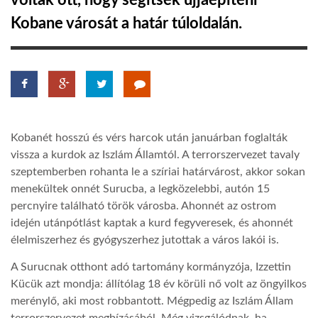
voltak ott, hogy segítsék újjáépíteni
Kobane városát a határ túloldalán.
TROPICALMAGAZIN
GLOBOTV
AFRIKA TUDÁSTÁR
Kobanét hosszú és vérs harcok után januárban foglalták
vissza a kurdok az Iszlám Államtól. A terrorszervezet tavaly
A NAP SZÉPE
szeptemberben rohanta le a szíriai határvárost, akkor sokan
menekültek onnét Surucba, a legközelebbi, autón 15
percnyire található török városba. Ahonnét az ostrom
LINKTR.EE
idején utánpótlást kaptak a kurd fegyveresek, és ahonnét
élelmiszerhez és gyógyszerhez jutottak a város lakói is.
GLOBOZSARU
A Surucnak otthont adó tartomány kormányzója, Izzettin
Kücük azt mondja: állítólag 18 év körüli nő volt az öngyilkos
merénylő, aki most robbantott. Mégpedig az Iszlám Állam
DOBRAVERO.HU