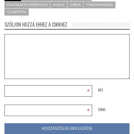
ÖNGYILKOS MERÉNYLŐ
SURUC
SZÍRIA
TÖRÖKORSZÁG
ÚJJÁÉPÍTÉS
SZÓLJON HOZZÁ EHHEZ A CIKKHEZ
*
NÉV
*
EMAIL