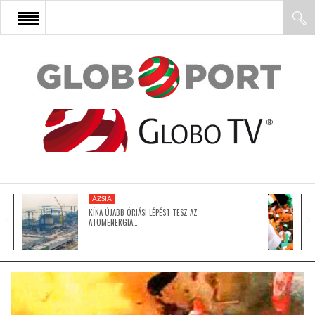
FŐOLDAL
AFRIKA
EURÓPA
ÁZSIA
ÁZSIA
KÍNA ÚJABB ÓRIÁSI LÉPÉST TESZ AZ
ATOMENERGIA…
ÉSZAK-AMERIKA
LATIN-AMERIKA