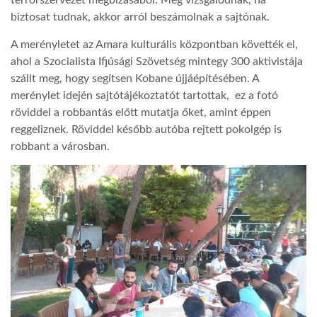
terrorszervezet megbízásából. Még vizsgálódnak, ha
biztosat tudnak, akkor arról beszámolnak a sajtónak.
LATIMO.HU
A merényletet az Amara kulturális központban követték el,
ahol a Szocialista Ifjúsági Szövetség mintegy 300 aktivistája
GLOBOBOOK
szállt meg, hogy segítsen Kobane újjáépítésében. A
merénylet idején sajtótájékoztatót tartottak, ez a fotó
röviddel a robbantás előtt mutatja őket, amint éppen
reggeliznek. Röviddel később autóba rejtett pokolgép is
robbant a városban.