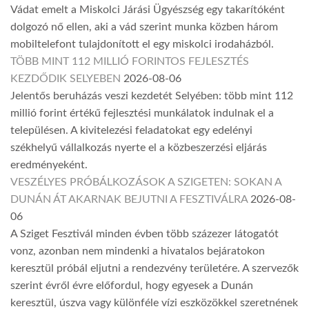
Vádat emelt a Miskolci Járási Ügyészség egy takarítóként
dolgozó nő ellen, aki a vád szerint munka közben három
mobiltelefont tulajdonított el egy miskolci irodaházból.
TÖBB MINT 112 MILLIÓ FORINTOS FEJLESZTÉS
KEZDŐDIK SELYEBEN
2026-08-06
Jelentős beruházás veszi kezdetét Selyében: több mint 112
millió forint értékű fejlesztési munkálatok indulnak el a
településen. A kivitelezési feladatokat egy edelényi
székhelyű vállalkozás nyerte el a közbeszerzési eljárás
eredményeként.
VESZÉLYES PRÓBÁLKOZÁSOK A SZIGETEN: SOKAN A
DUNÁN ÁT AKARNAK BEJUTNI A FESZTIVÁLRA
2026-08-
06
A Sziget Fesztivál minden évben több százezer látogatót
vonz, azonban nem mindenki a hivatalos bejáratokon
keresztül próbál eljutni a rendezvény területére. A szervezők
szerint évről évre előfordul, hogy egyesek a Dunán
keresztül, úszva vagy különféle vízi eszközökkel szeretnének