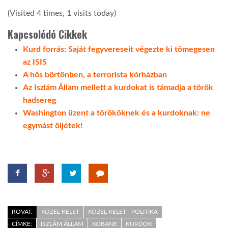
(Visited 4 times, 1 visits today)
Kapcsolódó Cikkek
Kurd forrás: Saját fegyvereseit végezte ki tömegesen
az ISIS
A hős börtönben, a terrorista kórházban
Az Iszlám Állam mellett a kurdokat is támadja a török
hadsereg
Washington üzent a törököknek és a kurdoknak: ne
egymást öljétek!
ROVAT:
KÖZEL-KELET
KÖZEL-KELET - POLITIKA
CÍMKE:
ISZLÁM ÁLLAM
KOBANE
KURDOK