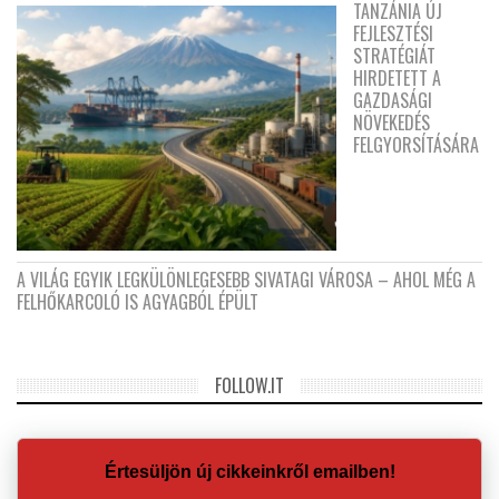
TANZÁNIA ÚJ
FEJLESZTÉSI
STRATÉGIÁT
HIRDETETT A
GAZDASÁGI
NÖVEKEDÉS
FELGYORSÍTÁSÁRA
A VILÁG EGYIK LEGKÜLÖNLEGESEBB SIVATAGI VÁROSA – AHOL MÉG A
FELHŐKARCOLÓ IS AGYAGBÓL ÉPÜLT
FOLLOW.IT
Értesüljön új cikkeinkről emailben!