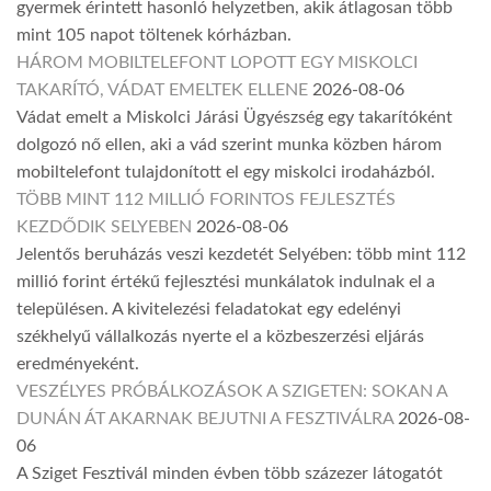
gyermek érintett hasonló helyzetben, akik átlagosan több
mint 105 napot töltenek kórházban.
HÁROM MOBILTELEFONT LOPOTT EGY MISKOLCI
TAKARÍTÓ, VÁDAT EMELTEK ELLENE
2026-08-06
Vádat emelt a Miskolci Járási Ügyészség egy takarítóként
dolgozó nő ellen, aki a vád szerint munka közben három
mobiltelefont tulajdonított el egy miskolci irodaházból.
TÖBB MINT 112 MILLIÓ FORINTOS FEJLESZTÉS
KEZDŐDIK SELYEBEN
2026-08-06
Jelentős beruházás veszi kezdetét Selyében: több mint 112
millió forint értékű fejlesztési munkálatok indulnak el a
településen. A kivitelezési feladatokat egy edelényi
székhelyű vállalkozás nyerte el a közbeszerzési eljárás
eredményeként.
VESZÉLYES PRÓBÁLKOZÁSOK A SZIGETEN: SOKAN A
DUNÁN ÁT AKARNAK BEJUTNI A FESZTIVÁLRA
2026-08-
06
A Sziget Fesztivál minden évben több százezer látogatót