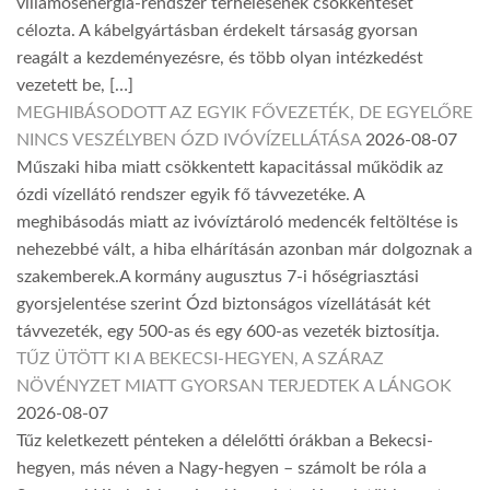
villamosenergia-rendszer terhelésének csökkentését
célozta. A kábelgyártásban érdekelt társaság gyorsan
reagált a kezdeményezésre, és több olyan intézkedést
vezetett be, […]
MEGHIBÁSODOTT AZ EGYIK FŐVEZETÉK, DE EGYELŐRE
NINCS VESZÉLYBEN ÓZD IVÓVÍZELLÁTÁSA
2026-08-07
Műszaki hiba miatt csökkentett kapacitással működik az
ózdi vízellátó rendszer egyik fő távvezetéke. A
meghibásodás miatt az ivóvíztároló medencék feltöltése is
nehezebbé vált, a hiba elhárításán azonban már dolgoznak a
szakemberek.A kormány augusztus 7-i hőségriasztási
gyorsjelentése szerint Ózd biztonságos vízellátását két
távvezeték, egy 500-as és egy 600-as vezeték biztosítja.
TŰZ ÜTÖTT KI A BEKECSI-HEGYEN, A SZÁRAZ
NÖVÉNYZET MIATT GYORSAN TERJEDTEK A LÁNGOK
2026-08-07
Tűz keletkezett pénteken a délelőtti órákban a Bekecsi-
hegyen, más néven a Nagy-hegyen – számolt be róla a