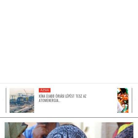
KÖZEL-KELET
AUSZTRÁLIA
A VILÁG ITTHON
MÉDIA
ÁZSIA
KÍNA ÚJABB ÓRIÁSI LÉPÉST TESZ AZ
ATOMENERGIA…
GLOBOTV BP
HÍR3D