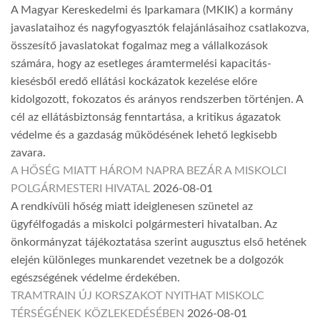
A Magyar Kereskedelmi és Iparkamara (MKIK) a kormány
javaslataihoz és nagyfogyasztók felajánlásaihoz csatlakozva,
összesítő javaslatokat fogalmaz meg a vállalkozások
számára, hogy az esetleges áramtermelési kapacitás-
kiesésből eredő ellátási kockázatok kezelése előre
kidolgozott, fokozatos és arányos rendszerben történjen. A
cél az ellátásbiztonság fenntartása, a kritikus ágazatok
védelme és a gazdaság működésének lehető legkisebb
zavara.
A HŐSÉG MIATT HÁROM NAPRA BEZÁR A MISKOLCI
POLGÁRMESTERI HIVATAL
2026-08-01
A rendkívüli hőség miatt ideiglenesen szünetel az
ügyfélfogadás a miskolci polgármesteri hivatalban. Az
önkormányzat tájékoztatása szerint augusztus első hetének
elején különleges munkarendet vezetnek be a dolgozók
egészségének védelme érdekében.
TRAMTRAIN ÚJ KORSZAKOT NYITHAT MISKOLC
TÉRSÉGÉNEK KÖZLEKEDÉSÉBEN
2026-08-01