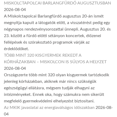
MISKOLCTAPOLCAI BARLANGFÜRDŐ AUGUSZTUSBAN
2026-08-04
A Miskolctapolcai Barlangfürdő augusztus 20-án ismét
megnyitja kapuit a látogatók előtt, a visszatérést pedig egy
négynapos rendezvénysorozattal ünnepli. Augusztus 20. és
23. között a fürdő előtti sétányon koncertek, élőzenei
fellépések és szórakoztató programok várják az
érdeklődőket.
TÖBB MINT 320 KISGYERMEK REKEDT A
KÓRHÁZAKBAN – MISKOLCON IS SÚLYOS A HELYZET
2026-08-04
Országszerte több mint 320 olyan kisgyermek tartózkodik
jelenleg kórházakban, akiknek már nincs szükségük
egészségügyi ellátásra, mégsem tudják elhagyni az
intézményeket. Ennek oka, hogy számukra nem sikerült
megfelelő gyermekvédelmi elhelyezést biztosítani.
Az MKIK javaslatai az energiaválságos időszakban
2026-08-
04