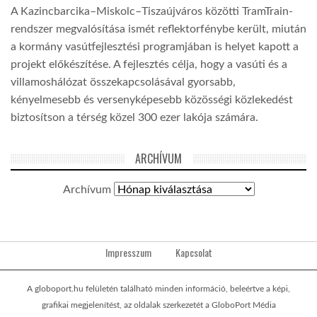
A Kazincbarcika–Miskolc–Tiszaújváros közötti TramTrain-
rendszer megvalósítása ismét reflektorfénybe került, miután
a kormány vasútfejlesztési programjában is helyet kapott a
projekt előkészítése. A fejlesztés célja, hogy a vasúti és a
villamoshálózat összekapcsolásával gyorsabb,
kényelmesebb és versenyképesebb közösségi közlekedést
biztosítson a térség közel 300 ezer lakója számára.
ARCHÍVUM
Archívum
Impresszum
Kapcsolat
A globoport.hu felületén található minden információ, beleértve a képi,
grafikai megjelenítést, az oldalak szerkezetét a GloboPort Média