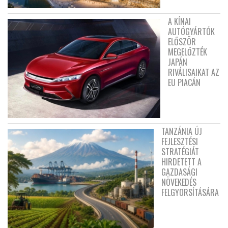
A KÍNAI
AUTÓGYÁRTÓK
ELŐSZÖR
MEGELŐZTÉK
JAPÁN
RIVÁLISAIKAT AZ
EU PIACÁN
TANZÁNIA ÚJ
FEJLESZTÉSI
STRATÉGIÁT
HIRDETETT A
GAZDASÁGI
NÖVEKEDÉS
FELGYORSÍTÁSÁRA