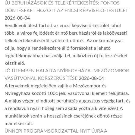
ÚJ BERUHÁZÁSOK ÉS TELEKÉRTÉKESÍTÉS: FONTOS
DÖNTÉSEKET HOZOTT AZ ENCSI KÉPVISELŐ-TESTÜLET
2026-08-04
Rendkívüli ülést tartott az encsi képviselő-testület, ahol
több, a város fejlődését érintő beruházásról és lakóövezeti
telkek értékesítéséről született döntés. Az önkormányzat
célja, hogy a rendelkezésre álló forrásokat a lehető
leghatékonyabban használja fel, miközben új fejlesztéseket
készít elő.
JÓ ÜTEMBEN HALAD A NYÍREGYHÁZA–MEZŐZOMBOR
VASÚTVONAL KORSZERŰSÍTÉSE
2026-08-04
A terveknek megfelelően zajlik a Mezőzombor és
Nyíregyháza közötti 100c jelű vasútvonal kiemelt felújítása.
A május végén elindított beruházás augusztus végéig tart, és
a rendkívüli nyári hőség sem akadályozta a kivitelezést.A
munkálatok során a hosszúsínek cseréjének döntő része
már elkészült.
ÜNNEPI PROGRAMSOROZATTAL NYIT ÚJRA A