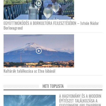
EGYÜTTMŰKÖDÉS A BORKULTÚRA FEJLESZTÉSÉBEN – István Nádor
Borlovagrend
Kultúrák találkozása az Etna lábánál
HETI TOPLISTA
A HAGYOMÁNY ÉS A MODERN
ÉPÍTÉSZET TALÁLKOZÁSA A
GUGGENHEIM ABU DHABIBAN