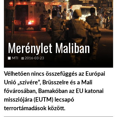
KÖZEL-KELET
AUSZTRÁLIA
Merénylet Maliban
A VILÁG ITTHON
MTI
2016-03-23
MÉDIA
Vélhetően nincs összefüggés az Európai
Unió „szívére”, Brüsszelre és a Mali
fővárosában, Bamakóban az EU katonai
GLOBOTV BP
missziójára (EUTM) lecsapó
terrortámadások között.
HÍR3D