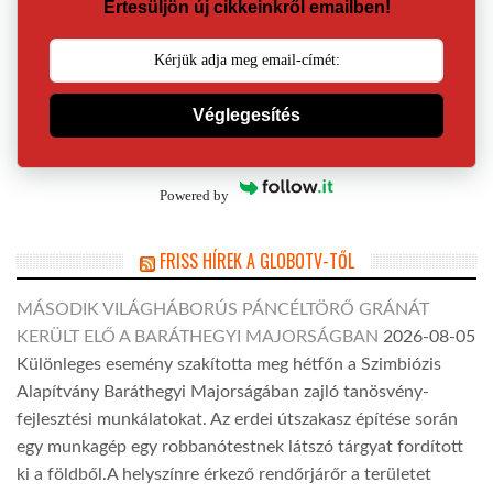
Értesüljön új cikkeinkről emailben!
Véglegesítés
Powered by
FRISS HÍREK A GLOBOTV-TŐL
MÁSODIK VILÁGHÁBORÚS PÁNCÉLTÖRŐ GRÁNÁT
KERÜLT ELŐ A BARÁTHEGYI MAJORSÁGBAN
2026-08-05
Különleges esemény szakította meg hétfőn a Szimbiózis
Alapítvány Baráthegyi Majorságában zajló tanösvény-
fejlesztési munkálatokat. Az erdei útszakasz építése során
egy munkagép egy robbanótestnek látszó tárgyat fordított
ki a földből.A helyszínre érkező rendőrjárőr a területet