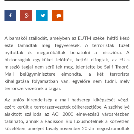
TROPICALMAGAZIN
GLOBOTV
A bamakói szállodát, amelyben az EUTM székel hétfő késő
este támadták meg fegyveresek. A terroristák tüzet
AFRIKA TUDÁSTÁR
nyitottak és megpróbáltak behatolni a misszióra. A
biztonságiak egyiküket lelőtték, kettőt elfogtak, az EU-s
misszió tagjai nem sérültek meg, jelentette be Salif Traoré.
A NAP SZÉPE
Mali belügyminisztere elmondta, a két terrorista
kihallgatása folyamatban van, egyelőre nem tudni, mely
terrorszervezetnek a tagjai.
LINKTR.EE
Az uniós kirendeltség a mali hadsereg kiképzését végzi,
ezért került a terrorszervezetek célkeresztjébe. A székhellyé
GLOBOZSARU
alakított szálloda az ACI 2000 elnevezésű városrészben
található, annak a Radisson Blu luxushotelnek a közvetlen
DOBRAVERO.HU
közelében, amelyet tavaly november 20-án megostromoltak