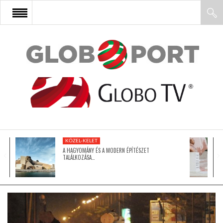
FŐOLDAL
AFRIKA
EURÓPA
KÖZEL-KELET
ÁZSIA
A HAGYOMÁNY ÉS A MODERN ÉPÍTÉSZET
TALÁLKOZÁSA…
ÉSZAK-AMERIKA
LATIN-AMERIKA