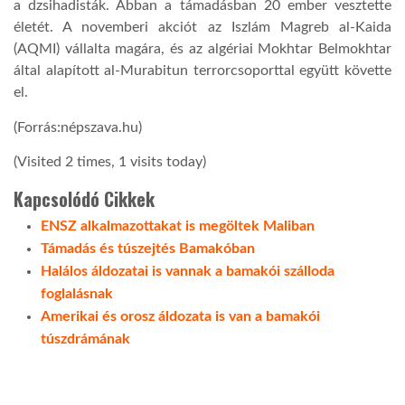
a dzsihadisták. Abban a támadásban 20 ember vesztette
életét. A novemberi akciót az Iszlám Magreb al-Kaida
LATIMO.HU
(AQMI) vállalta magára, és az algériai Mokhtar Belmokhtar
által alapított al-Murabitun terrorcsoporttal együtt követte
el.
GLOBOBOOK
(Forrás:népszava.hu)
(Visited 2 times, 1 visits today)
Kapcsolódó Cikkek
ENSZ alkalmazottakat is megöltek Maliban
Támadás és túszejtés Bamakóban
Halálos áldozatai is vannak a bamakói szálloda
foglalásnak
Amerikai és orosz áldozata is van a bamakói
túszdrámának