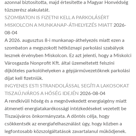
azonnal biztosította, majd értesítette a Magyar Honvédség
tűzszerész alakulatát.
SZOMBATON IS FIZETNI KELL A PARKOLÁSÉRT
MISKOLCON A MUNKANAP-ÁTHELYEZÉS MIATT
2026-
08-04
A 2026. augusztus 8-i munkanap-áthelyezés miatt ezen a
szombaton a megszokott hétköznapi parkolási szabályok
lesznek érvényben Miskolcon. Ez azt jelenti, hogy a Miskolci
Városgazda Nonprofit Kft. által üzemeltetett felszíni
díjköteles parkolóhelyeken a gépjárművezetőknek parkolási
díjat kell fizetniük.
INGYENES ESTI STRANDOLÁSSAL SEGÍTI A LAKOSOKAT
TISZAÚJVÁROS A HŐSÉG IDEJÉN
2026-08-04
A rendkívüli hőség és a megnövekedett energiaigény miatt
átmeneti energiatakarékossági intézkedéseket vezetett be
Tiszaújváros önkormányzata. A döntés célja, hogy
csökkentsék az energiafelhasználást úgy, hogy közben a
legfontosabb közszolgáltatások zavartalanul működjenek.