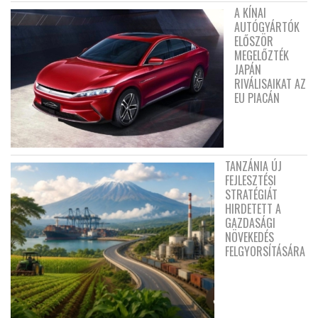
A KÍNAI
AUTÓGYÁRTÓK
ELŐSZÖR
MEGELŐZTÉK
JAPÁN
RIVÁLISAIKAT AZ
EU PIACÁN
TANZÁNIA ÚJ
FEJLESZTÉSI
STRATÉGIÁT
HIRDETETT A
GAZDASÁGI
NÖVEKEDÉS
FELGYORSÍTÁSÁRA