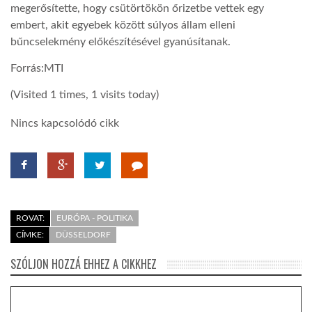
megerősítette, hogy csütörtökön őrizetbe vettek egy
embert, akit egyebek között súlyos állam elleni
LATIMO.HU
bűncselekmény előkészítésével gyanúsítanak.
Forrás:MTI
GLOBOBOOK
(Visited 1 times, 1 visits today)
Nincs kapcsolódó cikk
ROVAT:
EURÓPA - POLITIKA
CÍMKE:
DÜSSELDORF
SZÓLJON HOZZÁ EHHEZ A CIKKHEZ