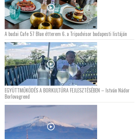
A budai Cafe 57 Blue étterem 6. a Tripadvisor budapesti listáján
EGYÜTTMŰKÖDÉS A BORKULTÚRA FEJLESZTÉSÉBEN – István Nádor
Borlovagrend