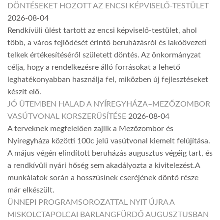
DÖNTÉSEKET HOZOTT AZ ENCSI KÉPVISELŐ-TESTÜLET
2026-08-04
Rendkívüli ülést tartott az encsi képviselő-testület, ahol
több, a város fejlődését érintő beruházásról és lakóövezeti
telkek értékesítéséről született döntés. Az önkormányzat
célja, hogy a rendelkezésre álló forrásokat a lehető
leghatékonyabban használja fel, miközben új fejlesztéseket
készít elő.
JÓ ÜTEMBEN HALAD A NYÍREGYHÁZA–MEZŐZOMBOR
VASÚTVONAL KORSZERŰSÍTÉSE
2026-08-04
A terveknek megfelelően zajlik a Mezőzombor és
Nyíregyháza közötti 100c jelű vasútvonal kiemelt felújítása.
A május végén elindított beruházás augusztus végéig tart, és
a rendkívüli nyári hőség sem akadályozta a kivitelezést.A
munkálatok során a hosszúsínek cseréjének döntő része
már elkészült.
ÜNNEPI PROGRAMSOROZATTAL NYIT ÚJRA A
MISKOLCTAPOLCAI BARLANGFÜRDŐ AUGUSZTUSBAN