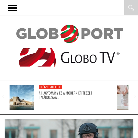
FŐOLDAL
AFRIKA
EURÓPA
KÖZEL-KELET
ÁZSIA
A HAGYOMÁNY ÉS A MODERN ÉPÍTÉSZET
TALÁLKOZÁSA…
ÉSZAK-AMERIKA
LATIN-AMERIKA