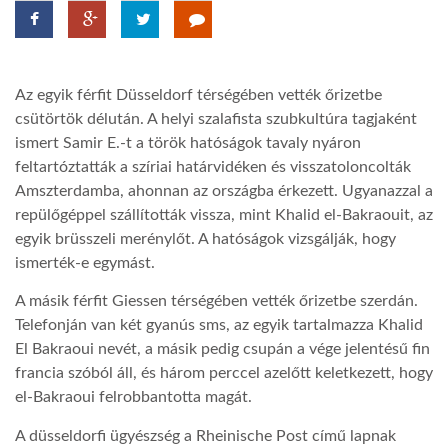
TROPICALMAGAZIN
Az egyik férfit Düsseldorf térségében vették őrizetbe
GLOBOTV
csütörtök délután. A helyi szalafista szubkultúra tagjaként
ismert Samir E.-t a török hatóságok tavaly nyáron
feltartóztatták a szíriai határvidéken és visszatoloncolták
AFRIKA TUDÁSTÁR
Amszterdamba, ahonnan az országba érkezett. Ugyanazzal a
repülőgéppel szállították vissza, mint Khalid el-Bakraouit, az
A NAP SZÉPE
egyik brüsszeli merénylőt. A hatóságok vizsgálják, hogy
ismerték-e egymást.
LINKTR.EE
A másik férfit Giessen térségében vették őrizetbe szerdán.
Telefonján van két gyanús sms, az egyik tartalmazza Khalid
El Bakraoui nevét, a másik pedig csupán a vége jelentésű fin
GLOBOZSARU
francia szóból áll, és három perccel azelőtt keletkezett, hogy
el-Bakraoui felrobbantotta magát.
DOBRAVERO.HU
A düsseldorfi ügyészség a Rheinische Post című lapnak