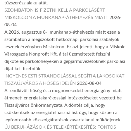
tűzszerész alakulatát.
SZOMBATON IS FIZETNI KELL A PARKOLÁSÉRT
MISKOLCON A MUNKANAP-ÁTHELYEZÉS MIATT
2026-
08-04
A 2026. augusztus 8-i munkanap-áthelyezés miatt ezen a
szombaton a megszokott hétköznapi parkolási szabályok
lesznek érvényben Miskolcon. Ez azt jelenti, hogy a Miskolci
Városgazda Nonprofit Kft. által üzemeltetett felszíni
díjköteles parkolóhelyeken a gépjárművezetőknek parkolási
díjat kell fizetniük.
INGYENES ESTI STRANDOLÁSSAL SEGÍTI A LAKOSOKAT
TISZAÚJVÁROS A HŐSÉG IDEJÉN
2026-08-04
A rendkívüli hőség és a megnövekedett energiaigény miatt
átmeneti energiatakarékossági intézkedéseket vezetett be
Tiszaújváros önkormányzata. A döntés célja, hogy
csökkentsék az energiafelhasználást úgy, hogy közben a
legfontosabb közszolgáltatások zavartalanul működjenek.
ÚJ BERUHÁZÁSOK ÉS TELEKÉRTÉKESÍTÉS: FONTOS