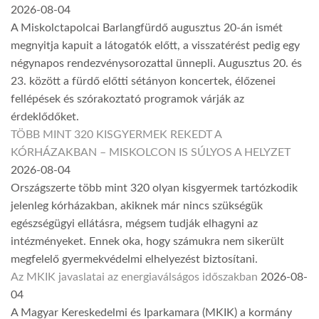
2026-08-04
A Miskolctapolcai Barlangfürdő augusztus 20-án ismét
megnyitja kapuit a látogatók előtt, a visszatérést pedig egy
négynapos rendezvénysorozattal ünnepli. Augusztus 20. és
23. között a fürdő előtti sétányon koncertek, élőzenei
fellépések és szórakoztató programok várják az
érdeklődőket.
TÖBB MINT 320 KISGYERMEK REKEDT A
KÓRHÁZAKBAN – MISKOLCON IS SÚLYOS A HELYZET
2026-08-04
Országszerte több mint 320 olyan kisgyermek tartózkodik
jelenleg kórházakban, akiknek már nincs szükségük
egészségügyi ellátásra, mégsem tudják elhagyni az
intézményeket. Ennek oka, hogy számukra nem sikerült
megfelelő gyermekvédelmi elhelyezést biztosítani.
Az MKIK javaslatai az energiaválságos időszakban
2026-08-
04
A Magyar Kereskedelmi és Iparkamara (MKIK) a kormány