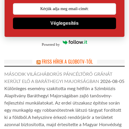
Véglegesítés
Powered by
FRISS HÍREK A GLOBOTV-TŐL
MÁSODIK VILÁGHÁBORÚS PÁNCÉLTÖRŐ GRÁNÁT
KERÜLT ELŐ A BARÁTHEGYI MAJORSÁGBAN
2026-08-05
Különleges esemény szakította meg hétfőn a Szimbiózis
Alapítvány Baráthegyi Majorságában zajló tanösvény-
fejlesztési munkálatokat. Az erdei útszakasz építése során
egy munkagép egy robbanótestnek látszó tárgyat fordított
ki a földből.A helyszínre érkező rendőrjárőr a területet
azonnal biztosította, majd értesítette a Magyar Honvédség