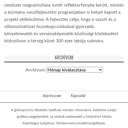
rendszer megvalósítása ismét reflektorfénybe került, miután
a kormány vasútfejlesztési programjában is helyet kapott a
projekt előkészítése. A fejlesztés célja, hogy a vasúti és a
villamoshálózat összekapcsolásával gyorsabb,
kényelmesebb és versenyképesebb közösségi közlekedést
biztosítson a térség közel 300 ezer lakója számára.
ARCHÍVUM
Archívum
Impresszum
Kapcsolat
A globoport.hu felületén található minden információ, beleértve a képi,
grafikai megjelenítést, az oldalak szerkezetét a GloboPort Média
kizárólagos tulajdona. Mindennemű továbbszolgáltatás,