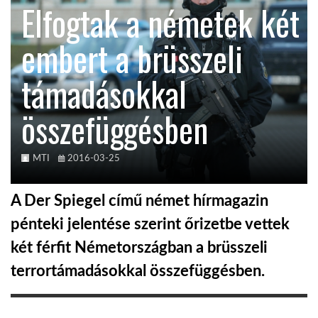
Elfogtak a németek két
KÖZEL-KELET
embert a brüsszeli
támadásokkal
AUSZTRÁLIA
összefüggésben
A VILÁG ITTHON
MTI
2016-03-25
MÉDIA
A Der Spiegel című német hírmagazin
pénteki jelentése szerint őrizetbe vettek
két férfit Németországban a brüsszeli
GLOBOTV BP
terrortámadásokkal összefüggésben.
HÍR3D