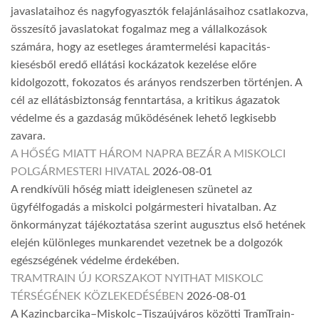
javaslataihoz és nagyfogyasztók felajánlásaihoz csatlakozva,
összesítő javaslatokat fogalmaz meg a vállalkozások
számára, hogy az esetleges áramtermelési kapacitás-
kiesésből eredő ellátási kockázatok kezelése előre
kidolgozott, fokozatos és arányos rendszerben történjen. A
cél az ellátásbiztonság fenntartása, a kritikus ágazatok
védelme és a gazdaság működésének lehető legkisebb
zavara.
A HŐSÉG MIATT HÁROM NAPRA BEZÁR A MISKOLCI
POLGÁRMESTERI HIVATAL
2026-08-01
A rendkívüli hőség miatt ideiglenesen szünetel az
ügyfélfogadás a miskolci polgármesteri hivatalban. Az
önkormányzat tájékoztatása szerint augusztus első hetének
elején különleges munkarendet vezetnek be a dolgozók
egészségének védelme érdekében.
TRAMTRAIN ÚJ KORSZAKOT NYITHAT MISKOLC
TÉRSÉGÉNEK KÖZLEKEDÉSÉBEN
2026-08-01
A Kazincbarcika–Miskolc–Tiszaújváros közötti TramTrain-