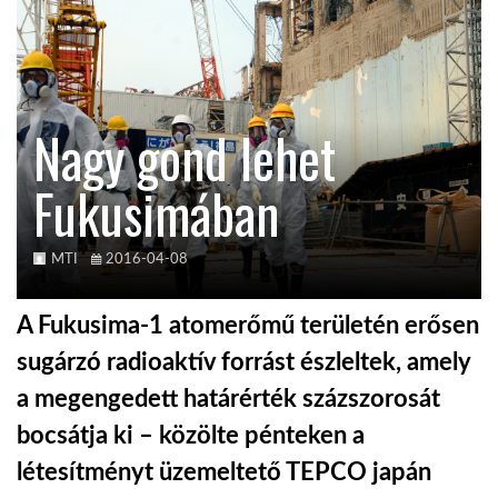
TROPICALMAGAZIN
GLOBOTV
Nagy gond lehet
Fukusimában
AFRIKA TUDÁSTÁR
A NAP SZÉPE
MTI
2016-04-08
A Fukusima-1 atomerőmű területén erősen
LINKTR.EE
sugárzó radioaktív forrást észleltek, amely
a megengedett határérték százszorosát
GLOBOZSARU
bocsátja ki – közölte pénteken a
létesítményt üzemeltető TEPCO japán
DOBRAVERO.HU