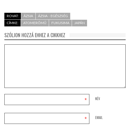
ROVAT:
ÁZSIA
ÁZSIA - EGÉSZSÉG
CÍMKE:
ATOMERŐMŰ
FUKUSIMA
JAPÁN
SZÓLJON HOZZÁ EHHEZ A CIKKHEZ
*
NÉV
*
EMAIL