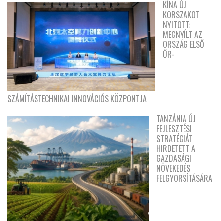
KÍNA ÚJ
KORSZAKOT
NYITOTT:
MEGNYÍLT AZ
ORSZÁG ELSŐ
ŰR-
SZÁMÍTÁSTECHNIKAI INNOVÁCIÓS KÖZPONTJA
TANZÁNIA ÚJ
FEJLESZTÉSI
STRATÉGIÁT
HIRDETETT A
GAZDASÁGI
NÖVEKEDÉS
FELGYORSÍTÁSÁRA