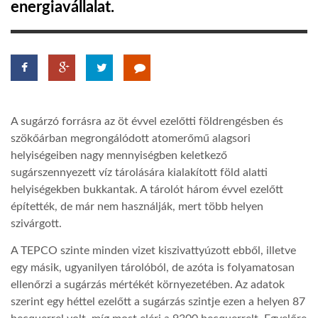
energiavállalat.
LATIMO.HU
GLOBOBOOK
A sugárzó forrásra az öt évvel ezelőtti földrengésben és
szökőárban megrongálódott atomerőmű alagsori
helyiségeiben nagy mennyiségben keletkező
sugárszennyezett víz tárolására kialakított föld alatti
helyiségekben bukkantak. A tárolót három évvel ezelőtt
építették, de már nem használják, mert több helyen
szivárgott.
A TEPCO szinte minden vizet kiszivattyúzott ebből, illetve
egy másik, ugyanilyen tárolóból, de azóta is folyamatosan
ellenőrzi a sugárzás mértékét környezetében. Az adatok
szerint egy héttel ezelőtt a sugárzás szintje ezen a helyen 87