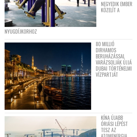
NEGYEDIK EMBER
KÖZELÍT A
NYUGDÍJKORHOZ
80 MILLIÓ
DIRHAMOS
BERUHÁZÁSSAL
VARÁZSOLJÁK ÚJJÁ
DUBAI TÖRTÉNELMI
VÍZPARTJÁT
KÍNA ÚJABB
ÓRIÁSI LÉPÉST
TESZ AZ
ATOMENERGIA