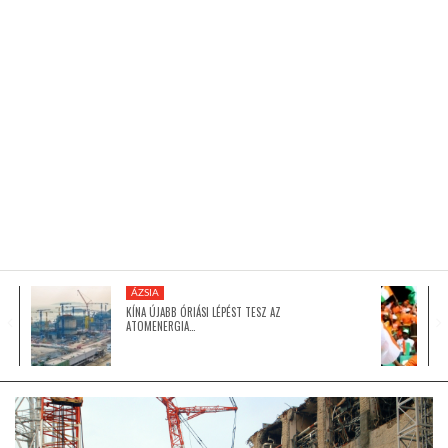
KÖZEL-KELET
AUSZTRÁLIA
A VILÁG ITTHON
MÉDIA
ÁZSIA
KÍNA ÚJABB ÓRIÁSI LÉPÉST TESZ AZ
ATOMENERGIA…
GLOBOTV BP
HÍR3D