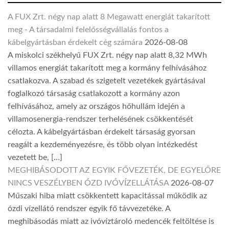
A FUX Zrt. négy nap alatt 8 Megawatt energiát takarított
meg - A társadalmi felelősségvállalás fontos a
kábelgyártásban érdekelt cég számára
2026-08-08
A miskolci székhelyű FUX Zrt. négy nap alatt 8,32 MWh
villamos energiát takarított meg a kormány felhívásához
csatlakozva. A szabad és szigetelt vezetékek gyártásával
foglalkozó társaság csatlakozott a kormány azon
felhívásához, amely az országos hőhullám idején a
villamosenergia-rendszer terhelésének csökkentését
célozta. A kábelgyártásban érdekelt társaság gyorsan
reagált a kezdeményezésre, és több olyan intézkedést
vezetett be, […]
MEGHIBÁSODOTT AZ EGYIK FŐVEZETÉK, DE EGYELŐRE
NINCS VESZÉLYBEN ÓZD IVÓVÍZELLÁTÁSA
2026-08-07
Műszaki hiba miatt csökkentett kapacitással működik az
ózdi vízellátó rendszer egyik fő távvezetéke. A
meghibásodás miatt az ivóvíztároló medencék feltöltése is