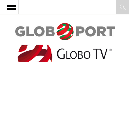
FŐOLDAL
AFRIKA
EURÓPA
ÁZSIA
ÉSZAK-AMERIKA
LATIN-AMERIKA