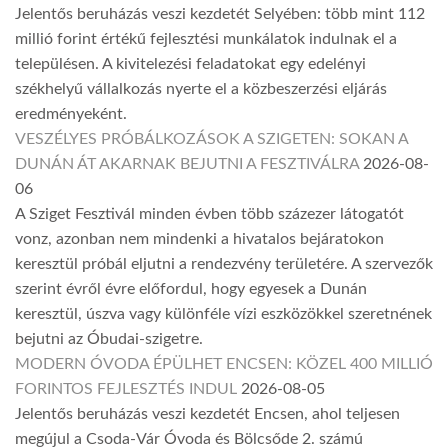
Jelentős beruházás veszi kezdetét Selyében: több mint 112
millió forint értékű fejlesztési munkálatok indulnak el a
településen. A kivitelezési feladatokat egy edelényi
székhelyű vállalkozás nyerte el a közbeszerzési eljárás
eredményeként.
VESZÉLYES PRÓBÁLKOZÁSOK A SZIGETEN: SOKAN A
DUNÁN ÁT AKARNAK BEJUTNI A FESZTIVÁLRA
2026-08-
06
A Sziget Fesztivál minden évben több százezer látogatót
vonz, azonban nem mindenki a hivatalos bejáratokon
keresztül próbál eljutni a rendezvény területére. A szervezők
szerint évről évre előfordul, hogy egyesek a Dunán
keresztül, úszva vagy különféle vízi eszközökkel szeretnének
bejutni az Óbudai-szigetre.
MODERN ÓVODA ÉPÜLHET ENCSEN: KÖZEL 400 MILLIÓ
FORINTOS FEJLESZTÉS INDUL
2026-08-05
Jelentős beruházás veszi kezdetét Encsen, ahol teljesen
megújul a Csoda-Vár Óvoda és Bölcsőde 2. számú