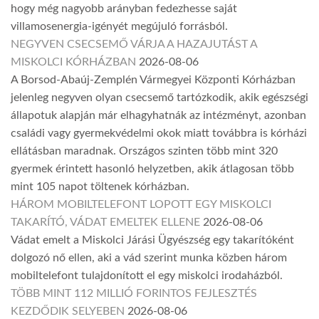
hogy még nagyobb arányban fedezhesse saját
villamosenergia-igényét megújuló forrásból.
NEGYVEN CSECSEMŐ VÁRJA A HAZAJUTÁST A
MISKOLCI KÓRHÁZBAN
2026-08-06
A Borsod-Abaúj-Zemplén Vármegyei Központi Kórházban
jelenleg negyven olyan csecsemő tartózkodik, akik egészségi
állapotuk alapján már elhagyhatnák az intézményt, azonban
családi vagy gyermekvédelmi okok miatt továbbra is kórházi
ellátásban maradnak. Országos szinten több mint 320
gyermek érintett hasonló helyzetben, akik átlagosan több
mint 105 napot töltenek kórházban.
HÁROM MOBILTELEFONT LOPOTT EGY MISKOLCI
TAKARÍTÓ, VÁDAT EMELTEK ELLENE
2026-08-06
Vádat emelt a Miskolci Járási Ügyészség egy takarítóként
dolgozó nő ellen, aki a vád szerint munka közben három
mobiltelefont tulajdonított el egy miskolci irodaházból.
TÖBB MINT 112 MILLIÓ FORINTOS FEJLESZTÉS
KEZDŐDIK SELYEBEN
2026-08-06