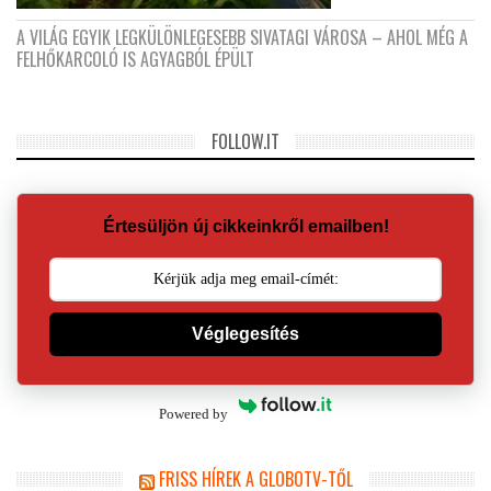
A VILÁG EGYIK LEGKÜLÖNLEGESEBB SIVATAGI VÁROSA – AHOL MÉG A
FELHŐKARCOLÓ IS AGYAGBÓL ÉPÜLT
FOLLOW.IT
Értesüljön új cikkeinkről emailben!
Véglegesítés
Powered by
FRISS HÍREK A GLOBOTV-TŐL