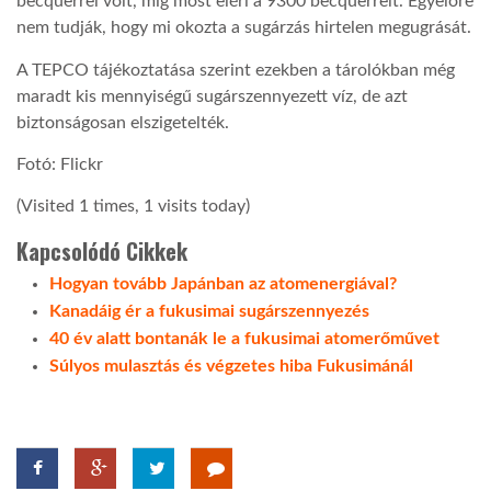
becquerrel volt, míg most eléri a 9300 becquerrelt. Egyelőre
nem tudják, hogy mi okozta a sugárzás hirtelen megugrását.
A TEPCO tájékoztatása szerint ezekben a tárolókban még
maradt kis mennyiségű sugárszennyezett víz, de azt
biztonságosan elszigetelték.
Fotó: Flickr
(Visited 1 times, 1 visits today)
Kapcsolódó Cikkek
Hogyan tovább Japánban az atomenergiával?
Kanadáig ér a fukusimai sugárszennyezés
40 év alatt bontanák le a fukusimai atomerőművet
Súlyos mulasztás és végzetes hiba Fukusimánál