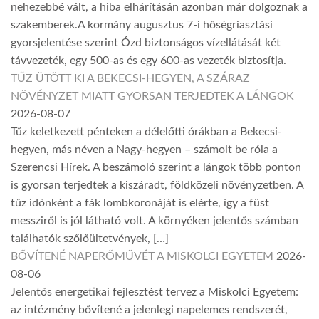
nehezebbé vált, a hiba elhárításán azonban már dolgoznak a
szakemberek.A kormány augusztus 7-i hőségriasztási
gyorsjelentése szerint Ózd biztonságos vízellátását két
távvezeték, egy 500-as és egy 600-as vezeték biztosítja.
TŰZ ÜTÖTT KI A BEKECSI-HEGYEN, A SZÁRAZ
NÖVÉNYZET MIATT GYORSAN TERJEDTEK A LÁNGOK
2026-08-07
Tűz keletkezett pénteken a délelőtti órákban a Bekecsi-
hegyen, más néven a Nagy-hegyen – számolt be róla a
Szerencsi Hírek. A beszámoló szerint a lángok több ponton
is gyorsan terjedtek a kiszáradt, földközeli növényzetben. A
tűz időnként a fák lombkoronáját is elérte, így a füst
messziről is jól látható volt. A környéken jelentős számban
találhatók szőlőültetvények, […]
BŐVÍTENÉ NAPERŐMŰVÉT A MISKOLCI EGYETEM
2026-
08-06
Jelentős energetikai fejlesztést tervez a Miskolci Egyetem:
az intézmény bővítené a jelenlegi napelemes rendszerét,