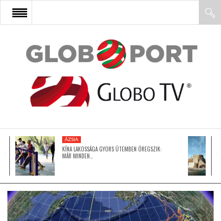
FŐOLDAL
AFRIKA
EURÓPA
ÁZSIA
ÁZSIA
KÍNA LAKOSSÁGA GYORS ÜTEMBEN ÖREGSZIK:
MÁR MINDEN…
ÉSZAK-AMERIKA
LATIN-AMERIKA