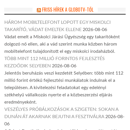
FRISS HÍREK A GLOBOTV-TŐL
HÁROM MOBILTELEFONT LOPOTT EGY MISKOLCI
TAKARÍTÓ, VÁDAT EMELTEK ELLENE
2026-08-06
Vádat emelt a Miskolci Járási Ügyészség egy takarítóként
dolgozó nő ellen, aki a vád szerint munka közben három
mobiltelefont tulajdonított el egy miskolci irodaházból.
TÖBB MINT 112 MILLIÓ FORINTOS FEJLESZTÉS
KEZDŐDIK SELYEBEN
2026-08-06
Jelentős beruházás veszi kezdetét Selyében: több mint 112
millió forint értékű fejlesztési munkálatok indulnak el a
településen. A kivitelezési feladatokat egy edelényi
székhelyű vállalkozás nyerte el a közbeszerzési eljárás
eredményeként.
VESZÉLYES PRÓBÁLKOZÁSOK A SZIGETEN: SOKAN A
DUNÁN ÁT AKARNAK BEJUTNI A FESZTIVÁLRA
2026-08-
06