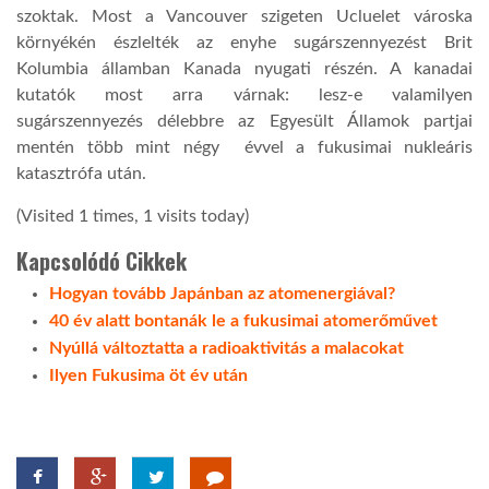
szoktak. Most a Vancouver szigeten Ucluelet városka
környékén észlelték az enyhe sugárszennyezést Brit
LATIMO.HU
Kolumbia államban Kanada nyugati részén. A kanadai
kutatók most arra várnak: lesz-e valamilyen
GLOBOBOOK
sugárszennyezés délebbre az Egyesült Államok partjai
mentén több mint négy évvel a fukusimai nukleáris
katasztrófa után.
(Visited 1 times, 1 visits today)
Kapcsolódó Cikkek
Hogyan tovább Japánban az atomenergiával?
40 év alatt bontanák le a fukusimai atomerőművet
Nyúllá változtatta a radioaktivitás a malacokat
Ilyen Fukusima öt év után