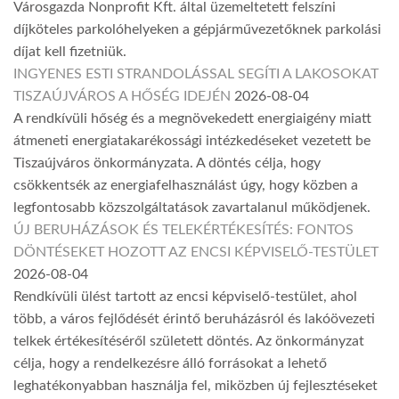
Városgazda Nonprofit Kft. által üzemeltetett felszíni
díjköteles parkolóhelyeken a gépjárművezetőknek parkolási
díjat kell fizetniük.
INGYENES ESTI STRANDOLÁSSAL SEGÍTI A LAKOSOKAT
TISZAÚJVÁROS A HŐSÉG IDEJÉN
2026-08-04
A rendkívüli hőség és a megnövekedett energiaigény miatt
átmeneti energiatakarékossági intézkedéseket vezetett be
Tiszaújváros önkormányzata. A döntés célja, hogy
csökkentsék az energiafelhasználást úgy, hogy közben a
legfontosabb közszolgáltatások zavartalanul működjenek.
ÚJ BERUHÁZÁSOK ÉS TELEKÉRTÉKESÍTÉS: FONTOS
DÖNTÉSEKET HOZOTT AZ ENCSI KÉPVISELŐ-TESTÜLET
2026-08-04
Rendkívüli ülést tartott az encsi képviselő-testület, ahol
több, a város fejlődését érintő beruházásról és lakóövezeti
telkek értékesítéséről született döntés. Az önkormányzat
célja, hogy a rendelkezésre álló forrásokat a lehető
leghatékonyabban használja fel, miközben új fejlesztéseket