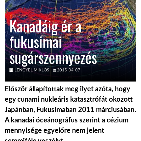
KÖZEL-KELET
Kanadáig ér a
fukusimai
AUSZTRÁLIA
sugárszennyezés
A VILÁG ITTHON
LENGYEL MIKLÓS
2015-04-07
MÉDIA
Először állapítottak meg ilyet azóta, hogy
egy cunami nukleáris katasztrófát okozott
Japánban, Fukusimaban 2011 márciusában.
GLOBOTV BP
A kanadai óceánográfus szerint a cézium
mennyisége egyelőre nem jelent
HÍR3D