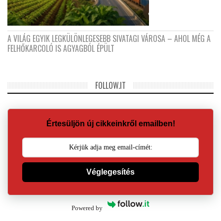
A VILÁG EGYIK LEGKÜLÖNLEGESEBB SIVATAGI VÁROSA – AHOL MÉG A
FELHŐKARCOLÓ IS AGYAGBÓL ÉPÜLT
FOLLOW.IT
Értesüljön új cikkeinkről emailben!
Véglegesítés
Powered by