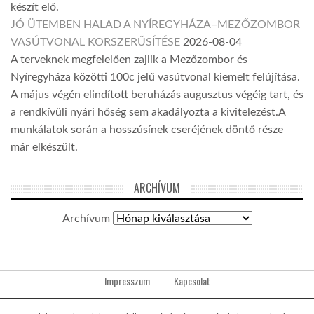
készít elő.
JÓ ÜTEMBEN HALAD A NYÍREGYHÁZA–MEZŐZOMBOR
VASÚTVONAL KORSZERŰSÍTÉSE
2026-08-04
A terveknek megfelelően zajlik a Mezőzombor és
Nyíregyháza közötti 100c jelű vasútvonal kiemelt felújítása.
A május végén elindított beruházás augusztus végéig tart, és
a rendkívüli nyári hőség sem akadályozta a kivitelezést.A
munkálatok során a hosszúsínek cseréjének döntő része
már elkészült.
ARCHÍVUM
Archívum
Impresszum
Kapcsolat