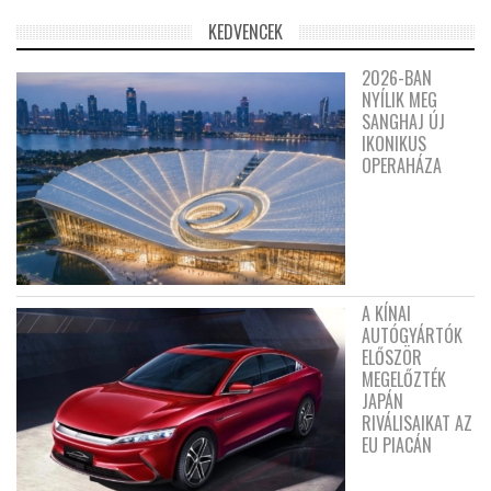
KEDVENCEK
2026-BAN
NYÍLIK MEG
SANGHAJ ÚJ
IKONIKUS
OPERAHÁZA
A KÍNAI
AUTÓGYÁRTÓK
ELŐSZÖR
MEGELŐZTÉK
JAPÁN
RIVÁLISAIKAT AZ
EU PIACÁN