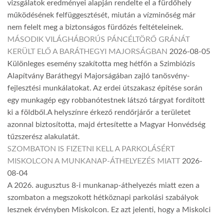
vizsgálatok eredményei alapján rendelte el a fürdőhely
működésének felfüggesztését, miután a vízminőség már
nem felelt meg a biztonságos fürdőzés feltételeinek.
MÁSODIK VILÁGHÁBORÚS PÁNCÉLTÖRŐ GRÁNÁT
KERÜLT ELŐ A BARÁTHEGYI MAJORSÁGBAN
2026-08-05
Különleges esemény szakította meg hétfőn a Szimbiózis
Alapítvány Baráthegyi Majorságában zajló tanösvény-
fejlesztési munkálatokat. Az erdei útszakasz építése során
egy munkagép egy robbanótestnek látszó tárgyat fordított
ki a földből.A helyszínre érkező rendőrjárőr a területet
azonnal biztosította, majd értesítette a Magyar Honvédség
tűzszerész alakulatát.
SZOMBATON IS FIZETNI KELL A PARKOLÁSÉRT
MISKOLCON A MUNKANAP-ÁTHELYEZÉS MIATT
2026-
08-04
A 2026. augusztus 8-i munkanap-áthelyezés miatt ezen a
szombaton a megszokott hétköznapi parkolási szabályok
lesznek érvényben Miskolcon. Ez azt jelenti, hogy a Miskolci