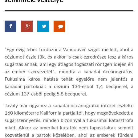
semmiféle veszélyt.
TROPICALMAGAZIN
GLOBOTV
“Egy évig lehet fürdőzni a Vancouver sziget mellett, ahol a
AFRIKA TUDÁSTÁR
céziumot észleltük, és akkor is csak ezredrésze lesz a káros
sugárzás annak, ami egy átlagos fogászati röntgen idején éri
az ember szervezetét”- mondta a kanadai óceánográfus.
A NAP SZÉPE
Fukusima káros hatása tehát egyelőre nem jelentős a
kanadai partoknál: a cézium 134-esből 1,4 becquerel, a
LINKTR.EE
cézium 137-esből pedig 5,8 becquerel.
Tavaly már ugyanez a kanadai óceánográfiai intézet észlelte
GLOBOZSARU
160 kilométerre Kalifornia partjaitól, hogy megnövekedett a
sugárszennyezés, minden bizonnyal a fukusimai katasztrófa
miatt. Akkor az amerikai kutatók nem tapasztaltak semmit
DOBRAVERO.HU
közvetlenül a partok közelében, ahol az emberek fürdeni