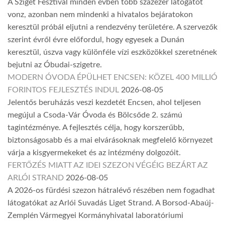
A Sziget Fesztivál minden évben több százezer látogatót
vonz, azonban nem mindenki a hivatalos bejáratokon
keresztül próbál eljutni a rendezvény területére. A szervezők
szerint évről évre előfordul, hogy egyesek a Dunán
keresztül, úszva vagy különféle vízi eszközökkel szeretnének
bejutni az Óbudai-szigetre.
MODERN ÓVODA ÉPÜLHET ENCSEN: KÖZEL 400 MILLIÓ
FORINTOS FEJLESZTÉS INDUL
2026-08-05
Jelentős beruházás veszi kezdetét Encsen, ahol teljesen
megújul a Csoda-Vár Óvoda és Bölcsőde 2. számú
tagintézménye. A fejlesztés célja, hogy korszerűbb,
biztonságosabb és a mai elvárásoknak megfelelő környezet
várja a kisgyermekeket és az intézmény dolgozóit.
FERTŐZÉS MIATT AZ IDEI SZEZON VÉGÉIG BEZÁRT AZ
ARLÓI STRAND
2026-08-05
A 2026-os fürdési szezon hátralévő részében nem fogadhat
látogatókat az Arlói Suvadás Liget Strand. A Borsod-Abaúj-
Zemplén Vármegyei Kormányhivatal laboratóriumi