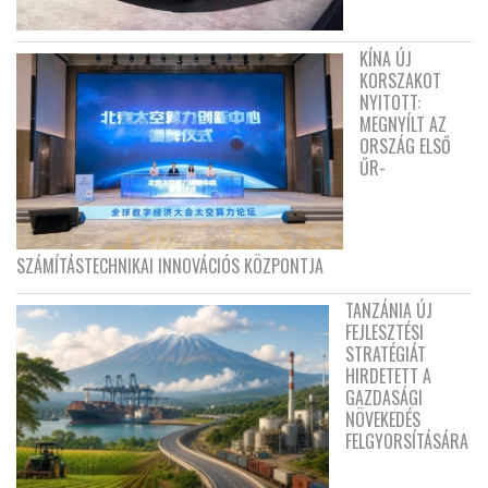
KÍNA ÚJ
KORSZAKOT
NYITOTT:
MEGNYÍLT AZ
ORSZÁG ELSŐ
ŰR-
SZÁMÍTÁSTECHNIKAI INNOVÁCIÓS KÖZPONTJA
TANZÁNIA ÚJ
FEJLESZTÉSI
STRATÉGIÁT
HIRDETETT A
GAZDASÁGI
NÖVEKEDÉS
FELGYORSÍTÁSÁRA