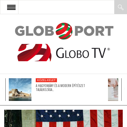
FŐOLDAL
AFRIKA
EURÓPA
KÖZEL-KELET
ÁZSIA
A HAGYOMÁNY ÉS A MODERN ÉPÍTÉSZET
TALÁLKOZÁSA…
ÉSZAK-AMERIKA
LATIN-AMERIKA