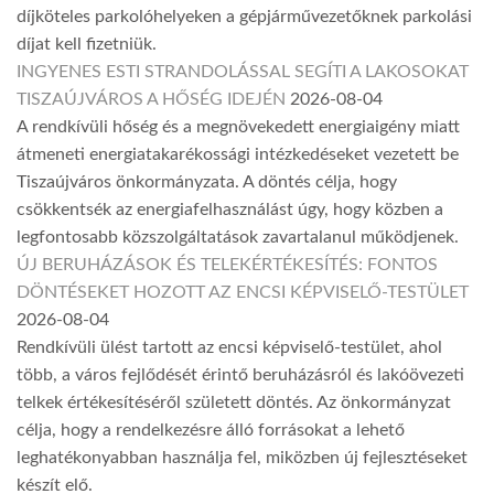
díjköteles parkolóhelyeken a gépjárművezetőknek parkolási
díjat kell fizetniük.
INGYENES ESTI STRANDOLÁSSAL SEGÍTI A LAKOSOKAT
TISZAÚJVÁROS A HŐSÉG IDEJÉN
2026-08-04
A rendkívüli hőség és a megnövekedett energiaigény miatt
átmeneti energiatakarékossági intézkedéseket vezetett be
Tiszaújváros önkormányzata. A döntés célja, hogy
csökkentsék az energiafelhasználást úgy, hogy közben a
legfontosabb közszolgáltatások zavartalanul működjenek.
ÚJ BERUHÁZÁSOK ÉS TELEKÉRTÉKESÍTÉS: FONTOS
DÖNTÉSEKET HOZOTT AZ ENCSI KÉPVISELŐ-TESTÜLET
2026-08-04
Rendkívüli ülést tartott az encsi képviselő-testület, ahol
több, a város fejlődését érintő beruházásról és lakóövezeti
telkek értékesítéséről született döntés. Az önkormányzat
célja, hogy a rendelkezésre álló forrásokat a lehető
leghatékonyabban használja fel, miközben új fejlesztéseket
készít elő.