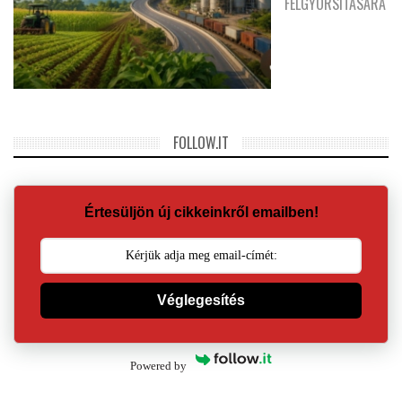
FELGYORSÍTÁSÁRA
FOLLOW.IT
Értesüljön új cikkeinkről emailben!
Véglegesítés
Powered by