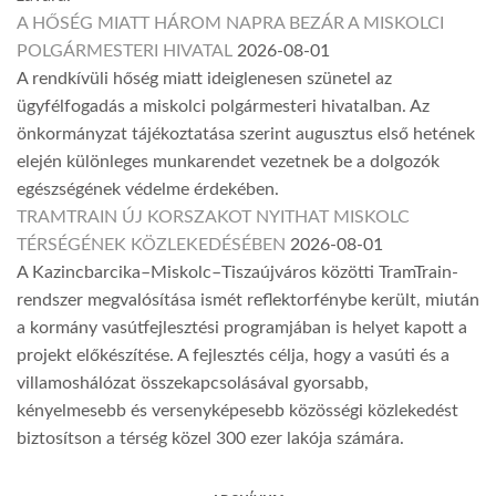
A HŐSÉG MIATT HÁROM NAPRA BEZÁR A MISKOLCI
POLGÁRMESTERI HIVATAL
2026-08-01
A rendkívüli hőség miatt ideiglenesen szünetel az
ügyfélfogadás a miskolci polgármesteri hivatalban. Az
önkormányzat tájékoztatása szerint augusztus első hetének
elején különleges munkarendet vezetnek be a dolgozók
egészségének védelme érdekében.
TRAMTRAIN ÚJ KORSZAKOT NYITHAT MISKOLC
TÉRSÉGÉNEK KÖZLEKEDÉSÉBEN
2026-08-01
A Kazincbarcika–Miskolc–Tiszaújváros közötti TramTrain-
rendszer megvalósítása ismét reflektorfénybe került, miután
a kormány vasútfejlesztési programjában is helyet kapott a
projekt előkészítése. A fejlesztés célja, hogy a vasúti és a
villamoshálózat összekapcsolásával gyorsabb,
kényelmesebb és versenyképesebb közösségi közlekedést
biztosítson a térség közel 300 ezer lakója számára.