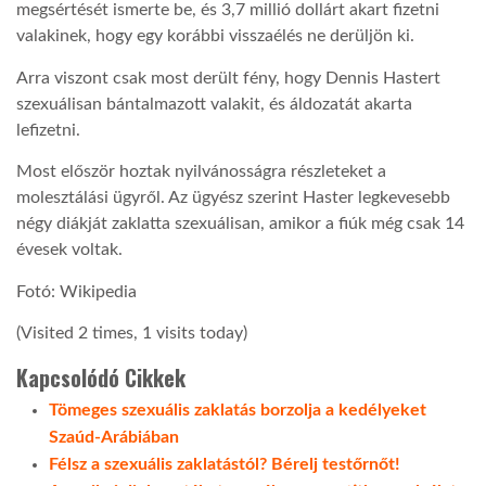
megsértését ismerte be, és 3,7 millió dollárt akart fizetni
valakinek, hogy egy korábbi visszaélés ne derüljön ki.
Arra viszont csak most derült fény, hogy Dennis Hastert
szexuálisan bántalmazott valakit, és áldozatát akarta
lefizetni.
Most először hoztak nyilvánosságra részleteket a
molesztálási ügyről. Az ügyész szerint Haster legkevesebb
négy diákját zaklatta szexuálisan, amikor a fiúk még csak 14
évesek voltak.
Fotó: Wikipedia
(Visited 2 times, 1 visits today)
Kapcsolódó Cikkek
Tömeges szexuális zaklatás borzolja a kedélyeket
Szaúd-Arábiában
Félsz a szexuális zaklatástól? Bérelj testőrnőt!