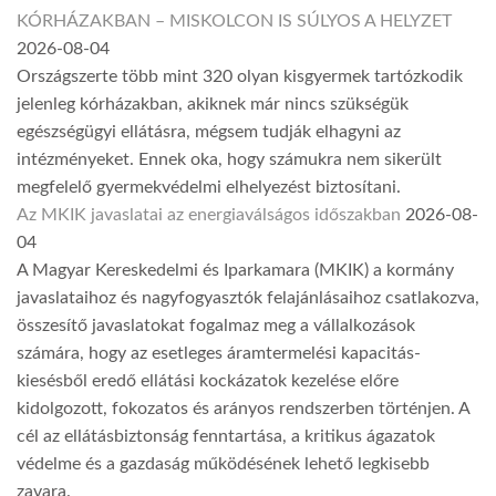
KÓRHÁZAKBAN – MISKOLCON IS SÚLYOS A HELYZET
2026-08-04
Országszerte több mint 320 olyan kisgyermek tartózkodik
jelenleg kórházakban, akiknek már nincs szükségük
egészségügyi ellátásra, mégsem tudják elhagyni az
intézményeket. Ennek oka, hogy számukra nem sikerült
megfelelő gyermekvédelmi elhelyezést biztosítani.
Az MKIK javaslatai az energiaválságos időszakban
2026-08-
04
A Magyar Kereskedelmi és Iparkamara (MKIK) a kormány
javaslataihoz és nagyfogyasztók felajánlásaihoz csatlakozva,
összesítő javaslatokat fogalmaz meg a vállalkozások
számára, hogy az esetleges áramtermelési kapacitás-
kiesésből eredő ellátási kockázatok kezelése előre
kidolgozott, fokozatos és arányos rendszerben történjen. A
cél az ellátásbiztonság fenntartása, a kritikus ágazatok
védelme és a gazdaság működésének lehető legkisebb
zavara.