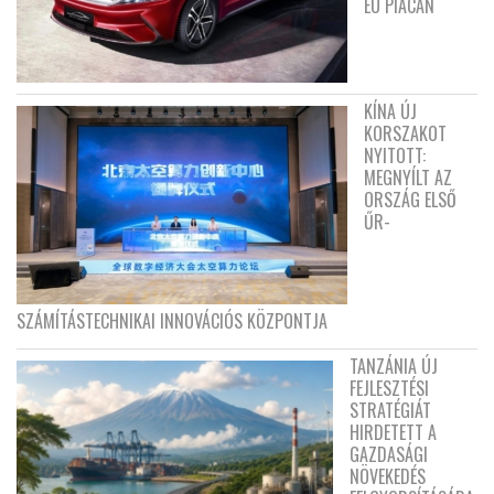
EU PIACÁN
KÍNA ÚJ
KORSZAKOT
NYITOTT:
MEGNYÍLT AZ
ORSZÁG ELSŐ
ŰR-
SZÁMÍTÁSTECHNIKAI INNOVÁCIÓS KÖZPONTJA
TANZÁNIA ÚJ
FEJLESZTÉSI
STRATÉGIÁT
HIRDETETT A
GAZDASÁGI
NÖVEKEDÉS