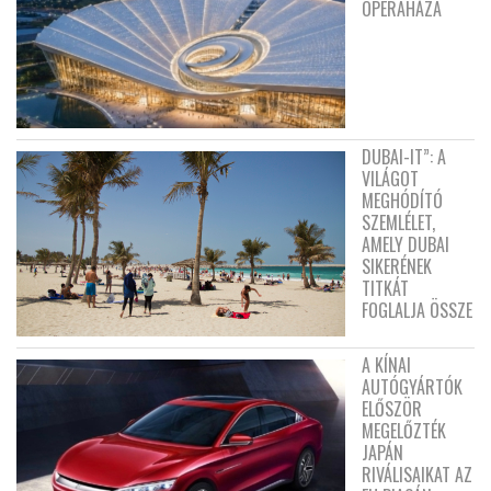
OPERAHÁZA
DUBAI-IT”: A
VILÁGOT
MEGHÓDÍTÓ
SZEMLÉLET,
AMELY DUBAI
SIKERÉNEK
TITKÁT
FOGLALJA ÖSSZE
A KÍNAI
AUTÓGYÁRTÓK
ELŐSZÖR
MEGELŐZTÉK
JAPÁN
RIVÁLISAIKAT AZ