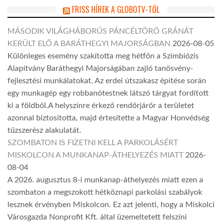
FRISS HÍREK A GLOBOTV-TŐL
MÁSODIK VILÁGHÁBORÚS PÁNCÉLTÖRŐ GRÁNÁT
KERÜLT ELŐ A BARÁTHEGYI MAJORSÁGBAN
2026-08-05
Különleges esemény szakította meg hétfőn a Szimbiózis
Alapítvány Baráthegyi Majorságában zajló tanösvény-
fejlesztési munkálatokat. Az erdei útszakasz építése során
egy munkagép egy robbanótestnek látszó tárgyat fordított
ki a földből.A helyszínre érkező rendőrjárőr a területet
azonnal biztosította, majd értesítette a Magyar Honvédség
tűzszerész alakulatát.
SZOMBATON IS FIZETNI KELL A PARKOLÁSÉRT
MISKOLCON A MUNKANAP-ÁTHELYEZÉS MIATT
2026-
08-04
A 2026. augusztus 8-i munkanap-áthelyezés miatt ezen a
szombaton a megszokott hétköznapi parkolási szabályok
lesznek érvényben Miskolcon. Ez azt jelenti, hogy a Miskolci
Városgazda Nonprofit Kft. által üzemeltetett felszíni