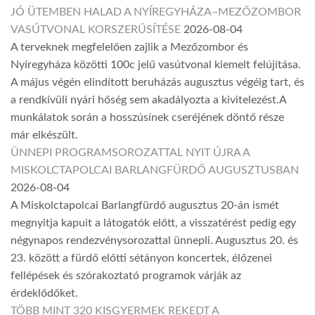
JÓ ÜTEMBEN HALAD A NYÍREGYHÁZA–MEZŐZOMBOR
VASÚTVONAL KORSZERŰSÍTÉSE
2026-08-04
A terveknek megfelelően zajlik a Mezőzombor és
Nyíregyháza közötti 100c jelű vasútvonal kiemelt felújítása.
A május végén elindított beruházás augusztus végéig tart, és
a rendkívüli nyári hőség sem akadályozta a kivitelezést.A
munkálatok során a hosszúsínek cseréjének döntő része
már elkészült.
ÜNNEPI PROGRAMSOROZATTAL NYIT ÚJRA A
MISKOLCTAPOLCAI BARLANGFÜRDŐ AUGUSZTUSBAN
2026-08-04
A Miskolctapolcai Barlangfürdő augusztus 20-án ismét
megnyitja kapuit a látogatók előtt, a visszatérést pedig egy
négynapos rendezvénysorozattal ünnepli. Augusztus 20. és
23. között a fürdő előtti sétányon koncertek, élőzenei
fellépések és szórakoztató programok várják az
érdeklődőket.
TÖBB MINT 320 KISGYERMEK REKEDT A