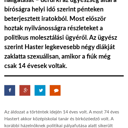
hallgatását – derül ki az ügyészség által a
bíróságra helyi idő szerint pénteken
TROPICALMAGAZIN
beterjesztett iratokból. Most először
hoztak nyilvánosságra részleteket a
GLOBOTV
politikus molesztálási ügyéről. Az ügyész
szerint Haster legkevesebb négy diákját
AFRIKA TUDÁSTÁR
zaklatta szexuálisan, amikor a fiúk még
csak 14 évesek voltak.
A NAP SZÉPE
LINKTR.EE
GLOBOZSARU
Az áldozat a történtek idején 14 éves volt. A most 74 éves
Hastert akkor középiskolai tanár és birkózóedző volt. A
DOBRAVERO.HU
korábbi házelnöknek politikai pályafutása alatt sikerült