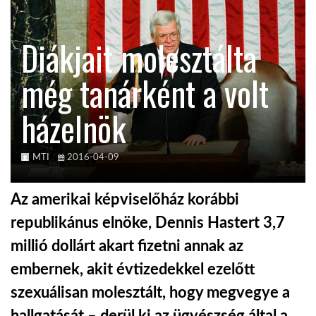
KÖZEL-KELET
Diákjait molesztálta
még tanárként a volt
AUSZTRÁLIA
házelnök
A VILÁG ITTHON
MTI
2016-04-09
MÉDIA
Az amerikai képviselőház korábbi
republikánus elnöke, Dennis Hastert 3,7
millió dollárt akart fizetni annak az
GLOBOTV BP
embernek, akit évtizedekkel ezelőtt
szexuálisan molesztált, hogy megvegye a
HÍR3D