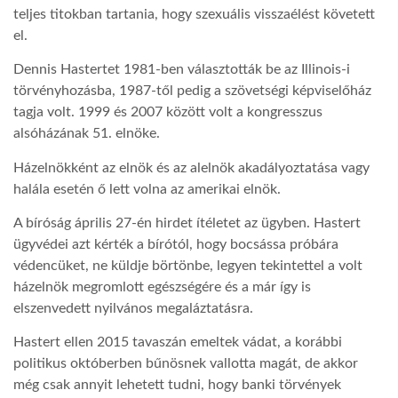
teljes titokban tartania, hogy szexuális visszaélést követett
el.
LATIMO.HU
Dennis Hastertet 1981-ben választották be az Illinois-i
törvényhozásba, 1987-től pedig a szövetségi képviselőház
GLOBOBOOK
tagja volt. 1999 és 2007 között volt a kongresszus
alsóházának 51. elnöke.
Házelnökként az elnök és az alelnök akadályoztatása vagy
halála esetén ő lett volna az amerikai elnök.
A bíróság április 27-én hirdet ítéletet az ügyben. Hastert
ügyvédei azt kérték a bírótól, hogy bocsássa próbára
védencüket, ne küldje börtönbe, legyen tekintettel a volt
házelnök megromlott egészségére és a már így is
elszenvedett nyilvános megaláztatásra.
Hastert ellen 2015 tavaszán emeltek vádat, a korábbi
politikus októberben bűnösnek vallotta magát, de akkor
még csak annyit lehetett tudni, hogy banki törvények