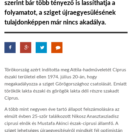
szerint bár több tényező is lassíthatja a
folyamatot, a sziget újraegyesülésének
LATIMO.HU
tulajdonképpen már nincs akadálya.
GLOBOBOOK
Törökország azért indította meg Attila-hadműveletét Ciprus
északi területei ellen 1974. július 20-án, hogy
megakadályozza a sziget Görögországhoz csatolását. Emiatt
törökök lakta északi és görögök lakta déli részre szakadt
Ciprus.
A több mint negyven éve tartó állapot felszámolására az
elmúlt évben 25-ször találkozott Nikosz Anasztasziadisz
ciprusi elnök és Mustafa Akinci észak-ciprusi államfő. A
sziget lehetséges újraegyesítéséről mindkét fél optimistán