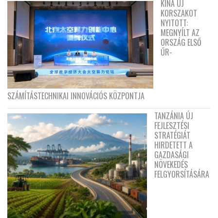
KÍNA ÚJ
KORSZAKOT
NYITOTT:
MEGNYÍLT AZ
ORSZÁG ELSŐ
ŰR-
SZÁMÍTÁSTECHNIKAI INNOVÁCIÓS KÖZPONTJA
TANZÁNIA ÚJ
FEJLESZTÉSI
STRATÉGIÁT
HIRDETETT A
GAZDASÁGI
NÖVEKEDÉS
FELGYORSÍTÁSÁRA