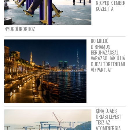
NEGYEDIK EMBER
KÖZELÍT A
NYUGDÍJKORHOZ
80 MILLIÓ
DIRHAMOS
BERUHÁZÁSSAL
VARÁZSOLJÁK ÚJJÁ
DUBAI TÖRTÉNELMI
VÍZPARTJÁT
KÍNA ÚJABB
ÓRIÁSI LÉPÉST
TESZ AZ
ATOMENERGIA