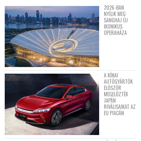
2026-BAN
NYÍLIK MEG
SANGHAJ ÚJ
IKONIKUS
OPERAHÁZA
A KÍNAI
AUTÓGYÁRTÓK
ELŐSZÖR
MEGELŐZTÉK
JAPÁN
RIVÁLISAIKAT AZ
EU PIACÁN