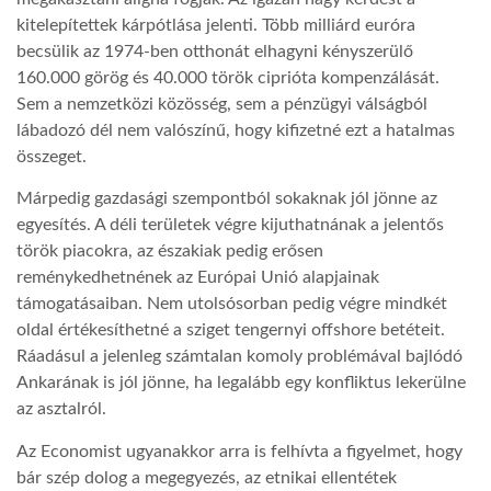
kitelepítettek kárpótlása jelenti. Több milliárd euróra
becsülik az 1974-ben otthonát elhagyni kényszerülő
160.000 görög és 40.000 török ciprióta kompenzálását.
Sem a nemzetközi közösség, sem a pénzügyi válságból
lábadozó dél nem valószínű, hogy kifizetné ezt a hatalmas
összeget.
Márpedig gazdasági szempontból sokaknak jól jönne az
egyesítés. A déli területek végre kijuthatnának a jelentős
török piacokra, az északiak pedig erősen
reménykedhetnének az Európai Unió alapjainak
támogatásaiban. Nem utolsósorban pedig végre mindkét
oldal értékesíthetné a sziget tengernyi offshore betéteit.
Ráadásul a jelenleg számtalan komoly problémával bajlódó
Ankarának is jól jönne, ha legalább egy konfliktus lekerülne
az asztalról.
Az Economist ugyanakkor arra is felhívta a figyelmet, hogy
bár szép dolog a megegyezés, az etnikai ellentétek