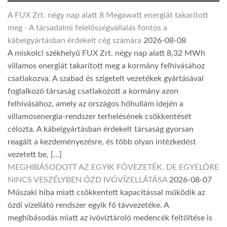
A FUX Zrt. négy nap alatt 8 Megawatt energiát takarított
meg - A társadalmi felelősségvállalás fontos a
kábelgyártásban érdekelt cég számára
2026-08-08
A miskolci székhelyű FUX Zrt. négy nap alatt 8,32 MWh
villamos energiát takarított meg a kormány felhívásához
csatlakozva. A szabad és szigetelt vezetékek gyártásával
foglalkozó társaság csatlakozott a kormány azon
felhívásához, amely az országos hőhullám idején a
villamosenergia-rendszer terhelésének csökkentését
célozta. A kábelgyártásban érdekelt társaság gyorsan
reagált a kezdeményezésre, és több olyan intézkedést
vezetett be, […]
MEGHIBÁSODOTT AZ EGYIK FŐVEZETÉK, DE EGYELŐRE
NINCS VESZÉLYBEN ÓZD IVÓVÍZELLÁTÁSA
2026-08-07
Műszaki hiba miatt csökkentett kapacitással működik az
ózdi vízellátó rendszer egyik fő távvezetéke. A
meghibásodás miatt az ivóvíztároló medencék feltöltése is