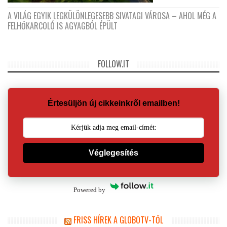
A VILÁG EGYIK LEGKÜLÖNLEGESEBB SIVATAGI VÁROSA – AHOL MÉG A
FELHŐKARCOLÓ IS AGYAGBÓL ÉPÜLT
FOLLOW.IT
Értesüljön új cikkeinkről emailben!
Véglegesítés
Powered by
FRISS HÍREK A GLOBOTV-TŐL