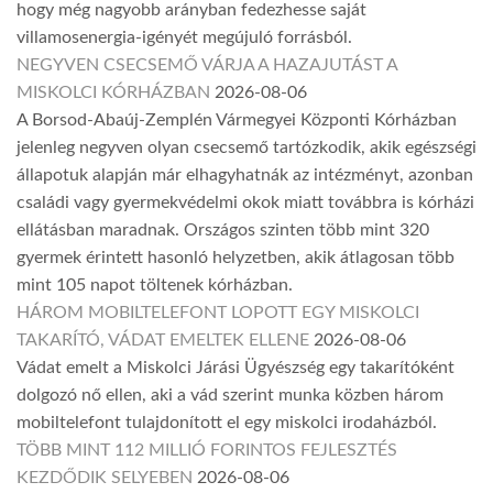
hogy még nagyobb arányban fedezhesse saját
villamosenergia-igényét megújuló forrásból.
NEGYVEN CSECSEMŐ VÁRJA A HAZAJUTÁST A
MISKOLCI KÓRHÁZBAN
2026-08-06
A Borsod-Abaúj-Zemplén Vármegyei Központi Kórházban
jelenleg negyven olyan csecsemő tartózkodik, akik egészségi
állapotuk alapján már elhagyhatnák az intézményt, azonban
családi vagy gyermekvédelmi okok miatt továbbra is kórházi
ellátásban maradnak. Országos szinten több mint 320
gyermek érintett hasonló helyzetben, akik átlagosan több
mint 105 napot töltenek kórházban.
HÁROM MOBILTELEFONT LOPOTT EGY MISKOLCI
TAKARÍTÓ, VÁDAT EMELTEK ELLENE
2026-08-06
Vádat emelt a Miskolci Járási Ügyészség egy takarítóként
dolgozó nő ellen, aki a vád szerint munka közben három
mobiltelefont tulajdonított el egy miskolci irodaházból.
TÖBB MINT 112 MILLIÓ FORINTOS FEJLESZTÉS
KEZDŐDIK SELYEBEN
2026-08-06