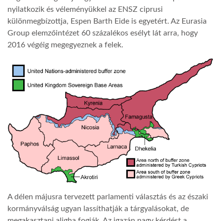
nyilatkozik és véleményükkel az ENSZ ciprusi
különmegbízottja, Espen Barth Eide is egyetért. Az Eurasia
Group elemzőintézet 60 százalékos esélyt lát arra, hogy
2016 végéig megegyeznek a felek.
A délen májusra tervezett parlamenti választás és az északi
kormányválság ugyan lassíthatják a tárgyalásokat, de
megakasztani aligha fogják. Az igazán nagy kérdést a