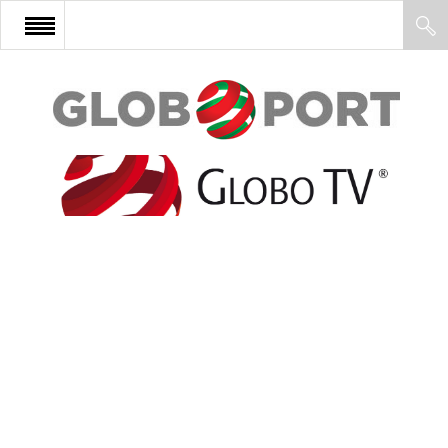
FŐOLDAL
AFRIKA
EURÓPA
ÁZSIA
ÉSZAK-AMERIKA
LATIN-AMERIKA