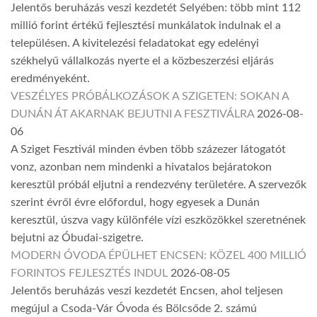
Jelentős beruházás veszi kezdetét Selyében: több mint 112
millió forint értékű fejlesztési munkálatok indulnak el a
településen. A kivitelezési feladatokat egy edelényi
székhelyű vállalkozás nyerte el a közbeszerzési eljárás
eredményeként.
VESZÉLYES PRÓBÁLKOZÁSOK A SZIGETEN: SOKAN A
DUNÁN ÁT AKARNAK BEJUTNI A FESZTIVÁLRA
2026-08-
06
A Sziget Fesztivál minden évben több százezer látogatót
vonz, azonban nem mindenki a hivatalos bejáratokon
keresztül próbál eljutni a rendezvény területére. A szervezők
szerint évről évre előfordul, hogy egyesek a Dunán
keresztül, úszva vagy különféle vízi eszközökkel szeretnének
bejutni az Óbudai-szigetre.
MODERN ÓVODA ÉPÜLHET ENCSEN: KÖZEL 400 MILLIÓ
FORINTOS FEJLESZTÉS INDUL
2026-08-05
Jelentős beruházás veszi kezdetét Encsen, ahol teljesen
megújul a Csoda-Vár Óvoda és Bölcsőde 2. számú