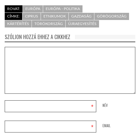
ROVAT:
EURÓPA
EURÓPA - POLITIKA
CÍMKE:
CIPRUS
ETNIKUMOK
GAZDASÁG
GÖRÖGORSZÁG
KÁRTÉRÍTÉS
TÖRÖKORSZÁG
ÚJRAEGYESÍTÉS
SZÓLJON HOZZÁ EHHEZ A CIKKHEZ
*
NÉV
*
EMAIL