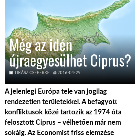
TROPICALMAGAZIN
GLOBOTV
Még az idén
újraegyesülhet Ciprus?
AFRIKA TUDÁSTÁR
A NAP SZÉPE
TIKÁSZ CSEPERKE
2016-04-29
A jelenlegi Európa tele van jogilag
LINKTR.EE
rendezetlen területekkel. A befagyott
konfliktusok közé tartozik az 1974 óta
GLOBOZSARU
felosztott Ciprus – vélhetően már nem
sokáig. Az Economist friss elemzése
DOBRAVERO.HU