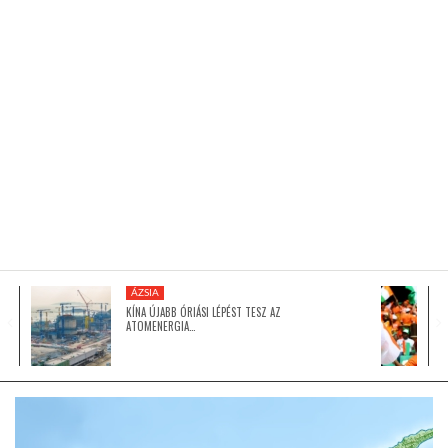
KÖZEL-KELET
AUSZTRÁLIA
A VILÁG ITTHON
MÉDIA
ÁZSIA
KÍNA ÚJABB ÓRIÁSI LÉPÉST TESZ AZ
ATOMENERGIA…
GLOBOTV BP
HÍR3D