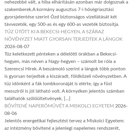
nehezebbé vált, a hiba elhárításán azonban már dolgoznak a
szakemberek.A kormány augusztus 7-i hőségriasztási
gyorsjelentése szerint Ózd biztonságos vízellátását két
távvezeték, egy 500-as és egy 600-as vezeték biztosítja.
TŰZ ÜTÖTT KI A BEKECSI-HEGYEN, A SZÁRAZ
NÖVÉNYZET MIATT GYORSAN TERJEDTEK A LÁNGOK
2026-08-07
Tűz keletkezett pénteken a délelőtti órákban a Bekecsi-
hegyen, más néven a Nagy-hegyen – számolt be róla a
Szerencsi Hírek. A beszámoló szerint a lángok több ponton
is gyorsan terjedtek a kiszáradt, földközeli növényzetben. A
tűz időnként a fák lombkoronáját is elérte, így a füst
messziről is jól látható volt. A környéken jelentős számban
találhatók szőlőültetvények, […]
BŐVÍTENÉ NAPERŐMŰVÉT A MISKOLCI EGYETEM
2026-
08-06
Jelentős energetikai fejlesztést tervez a Miskolci Egyetem:
az intézmény bővítené a jelenlegi napelemes rendszerét,