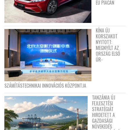
EU PIACÁN
KÍNA ÚJ
KORSZAKOT
NYITOTT:
MEGNYÍLT AZ
ORSZÁG ELSŐ
ŰR-
SZÁMÍTÁSTECHNIKAI INNOVÁCIÓS KÖZPONTJA
TANZÁNIA ÚJ
FEJLESZTÉSI
STRATÉGIÁT
HIRDETETT A
GAZDASÁGI
NÖVEKEDÉS