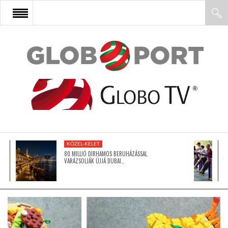
FŐOLDAL
AFRIKA
EURÓPA
KÖZEL-KELET
ÁZSIA
80 MILLIÓ DIRHAMOS BERUHÁZÁSSAL
VARÁZSOLJÁK ÚJJÁ DUBAI…
ÉSZAK-AMERIKA
LATIN-AMERIKA