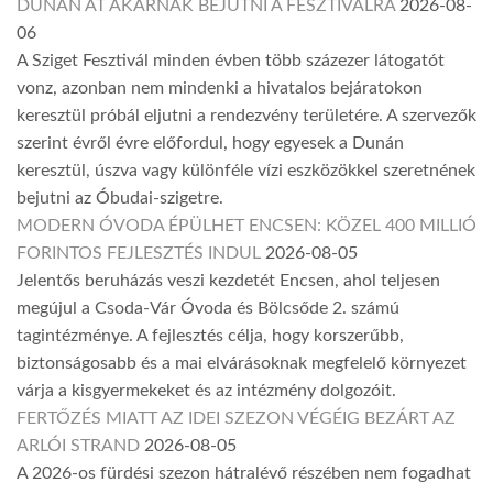
DUNÁN ÁT AKARNAK BEJUTNI A FESZTIVÁLRA
2026-08-
06
A Sziget Fesztivál minden évben több százezer látogatót
vonz, azonban nem mindenki a hivatalos bejáratokon
keresztül próbál eljutni a rendezvény területére. A szervezők
szerint évről évre előfordul, hogy egyesek a Dunán
keresztül, úszva vagy különféle vízi eszközökkel szeretnének
bejutni az Óbudai-szigetre.
MODERN ÓVODA ÉPÜLHET ENCSEN: KÖZEL 400 MILLIÓ
FORINTOS FEJLESZTÉS INDUL
2026-08-05
Jelentős beruházás veszi kezdetét Encsen, ahol teljesen
megújul a Csoda-Vár Óvoda és Bölcsőde 2. számú
tagintézménye. A fejlesztés célja, hogy korszerűbb,
biztonságosabb és a mai elvárásoknak megfelelő környezet
várja a kisgyermekeket és az intézmény dolgozóit.
FERTŐZÉS MIATT AZ IDEI SZEZON VÉGÉIG BEZÁRT AZ
ARLÓI STRAND
2026-08-05
A 2026-os fürdési szezon hátralévő részében nem fogadhat