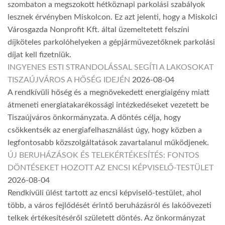
szombaton a megszokott hétköznapi parkolási szabályok
lesznek érvényben Miskolcon. Ez azt jelenti, hogy a Miskolci
Városgazda Nonprofit Kft. által üzemeltetett felszíni
díjköteles parkolóhelyeken a gépjárművezetőknek parkolási
díjat kell fizetniük.
INGYENES ESTI STRANDOLÁSSAL SEGÍTI A LAKOSOKAT
TISZAÚJVÁROS A HŐSÉG IDEJÉN
2026-08-04
A rendkívüli hőség és a megnövekedett energiaigény miatt
átmeneti energiatakarékossági intézkedéseket vezetett be
Tiszaújváros önkormányzata. A döntés célja, hogy
csökkentsék az energiafelhasználást úgy, hogy közben a
legfontosabb közszolgáltatások zavartalanul működjenek.
ÚJ BERUHÁZÁSOK ÉS TELEKÉRTÉKESÍTÉS: FONTOS
DÖNTÉSEKET HOZOTT AZ ENCSI KÉPVISELŐ-TESTÜLET
2026-08-04
Rendkívüli ülést tartott az encsi képviselő-testület, ahol
több, a város fejlődését érintő beruházásról és lakóövezeti
telkek értékesítéséről született döntés. Az önkormányzat