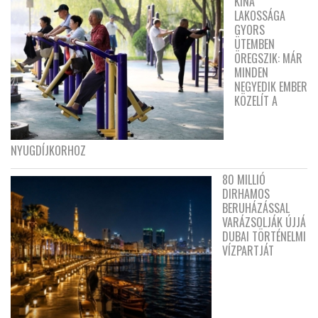
KÍNA
LAKOSSÁGA
GYORS
ÜTEMBEN
ÖREGSZIK: MÁR
MINDEN
NEGYEDIK EMBER
KÖZELÍT A
NYUGDÍJKORHOZ
80 MILLIÓ
DIRHAMOS
BERUHÁZÁSSAL
VARÁZSOLJÁK ÚJJÁ
DUBAI TÖRTÉNELMI
VÍZPARTJÁT