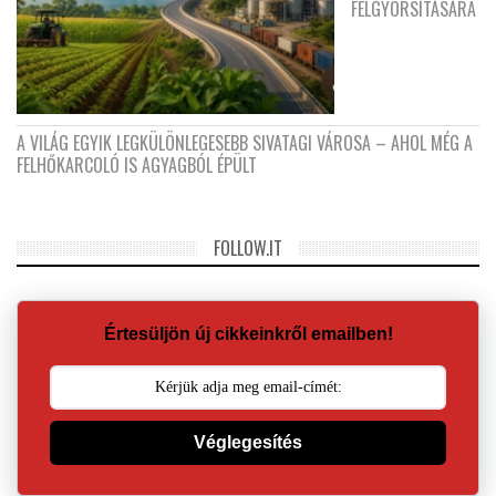
FELGYORSÍTÁSÁRA
A VILÁG EGYIK LEGKÜLÖNLEGESEBB SIVATAGI VÁROSA – AHOL MÉG A
FELHŐKARCOLÓ IS AGYAGBÓL ÉPÜLT
FOLLOW.IT
Értesüljön új cikkeinkről emailben!
Véglegesítés