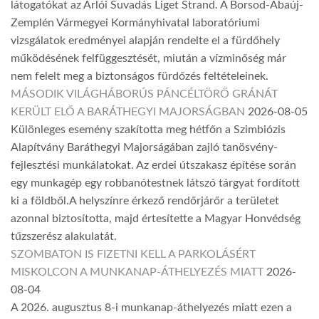
látogatókat az Arlói Suvadás Liget Strand. A Borsod-Abaúj-
Zemplén Vármegyei Kormányhivatal laboratóriumi
vizsgálatok eredményei alapján rendelte el a fürdőhely
működésének felfüggesztését, miután a vízminőség már
nem felelt meg a biztonságos fürdőzés feltételeinek.
MÁSODIK VILÁGHÁBORÚS PÁNCÉLTÖRŐ GRÁNÁT
KERÜLT ELŐ A BARÁTHEGYI MAJORSÁGBAN
2026-08-05
Különleges esemény szakította meg hétfőn a Szimbiózis
Alapítvány Baráthegyi Majorságában zajló tanösvény-
fejlesztési munkálatokat. Az erdei útszakasz építése során
egy munkagép egy robbanótestnek látszó tárgyat fordított
ki a földből.A helyszínre érkező rendőrjárőr a területet
azonnal biztosította, majd értesítette a Magyar Honvédség
tűzszerész alakulatát.
SZOMBATON IS FIZETNI KELL A PARKOLÁSÉRT
MISKOLCON A MUNKANAP-ÁTHELYEZÉS MIATT
2026-
08-04
A 2026. augusztus 8-i munkanap-áthelyezés miatt ezen a