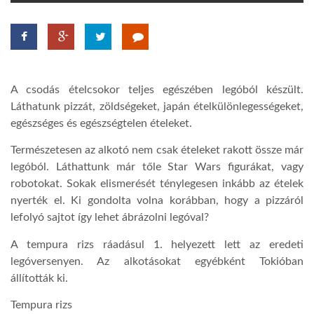
TROPICALMAGAZIN
GLOBOTV
A csodás ételcsokor teljes egészében legóból készült.
Láthatunk pizzát, zöldségeket, japán ételkülönlegességeket,
AFRIKA TUDÁSTÁR
egészséges és egészségtelen ételeket.
Természetesen az alkotó nem csak ételeket rakott össze már
A NAP SZÉPE
legóból. Láthattunk már tőle Star Wars figurákat, vagy
robotokat. Sokak elismerését ténylegesen inkább az ételek
nyerték el. Ki gondolta volna korábban, hogy a pizzáról
LINKTR.EE
lefolyó sajtot így lehet ábrázolni legóval?
A tempura rizs ráadásul 1. helyezett lett az eredeti
GLOBOZSARU
legóversenyen. Az alkotásokat egyébként Tokióban
állították ki.
DOBRAVERO.HU
Tempura rizs