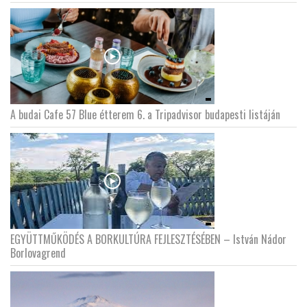
A budai Cafe 57 Blue étterem 6. a Tripadvisor budapesti listáján
EGYÜTTMŰKÖDÉS A BORKULTÚRA FEJLESZTÉSÉBEN – István Nádor
Borlovagrend