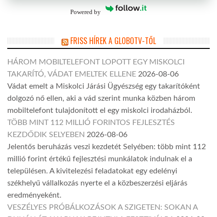
Powered by
FRISS HÍREK A GLOBOTV-TŐL
HÁROM MOBILTELEFONT LOPOTT EGY MISKOLCI
TAKARÍTÓ, VÁDAT EMELTEK ELLENE
2026-08-06
Vádat emelt a Miskolci Járási Ügyészség egy takarítóként
dolgozó nő ellen, aki a vád szerint munka közben három
mobiltelefont tulajdonított el egy miskolci irodaházból.
TÖBB MINT 112 MILLIÓ FORINTOS FEJLESZTÉS
KEZDŐDIK SELYEBEN
2026-08-06
Jelentős beruházás veszi kezdetét Selyében: több mint 112
millió forint értékű fejlesztési munkálatok indulnak el a
településen. A kivitelezési feladatokat egy edelényi
székhelyű vállalkozás nyerte el a közbeszerzési eljárás
eredményeként.
VESZÉLYES PRÓBÁLKOZÁSOK A SZIGETEN: SOKAN A