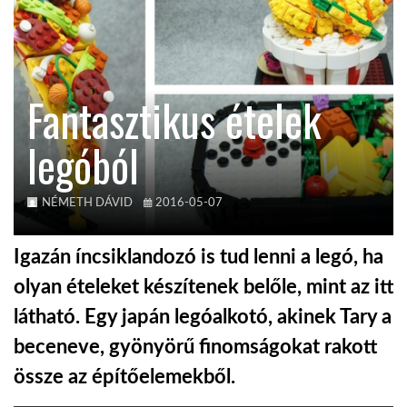
KÖZEL-KELET
Fantasztikus ételek
AUSZTRÁLIA
legóból
A VILÁG ITTHON
NÉMETH DÁVID
2016-05-07
MÉDIA
Igazán íncsiklandozó is tud lenni a legó, ha
olyan ételeket készítenek belőle, mint az itt
látható. Egy japán legóalkotó, akinek Tary a
GLOBOTV BP
beceneve, gyönyörű finomságokat rakott
össze az építőelemekből.
HÍR3D