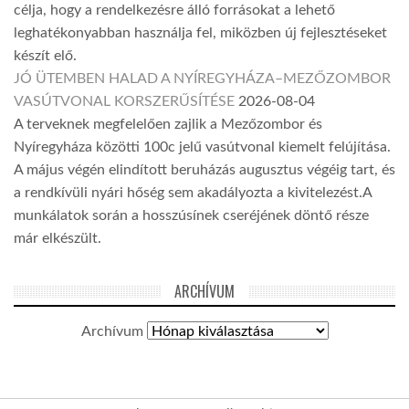
célja, hogy a rendelkezésre álló forrásokat a lehető
leghatékonyabban használja fel, miközben új fejlesztéseket
készít elő.
JÓ ÜTEMBEN HALAD A NYÍREGYHÁZA–MEZŐZOMBOR
VASÚTVONAL KORSZERŰSÍTÉSE
2026-08-04
A terveknek megfelelően zajlik a Mezőzombor és
Nyíregyháza közötti 100c jelű vasútvonal kiemelt felújítása.
A május végén elindított beruházás augusztus végéig tart, és
a rendkívüli nyári hőség sem akadályozta a kivitelezést.A
munkálatok során a hosszúsínek cseréjének döntő része
már elkészült.
ARCHÍVUM
Archívum