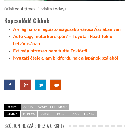
(Visited 4 times, 1 visits today)
Kapcsolódó Cikkek
A világ három legbiztonságosabb városa Ázsiában van
Autó vagy motorkerékpár? – Toyota i Road Tokió
belvárosában
Ezt még biztosan nem tudta Tokióról
Nyugati ételek, amik kifordulnak a japánok szájából
ROVAT:
ÁZSIA
ÁZSIA - ÉLETMÓD
CÍMKE:
ÉTELEK
JAPÁN
LEGO
PIZZA
TOKIÓ
SZÓLJON HOZZÁ EHHEZ A CIKKHEZ