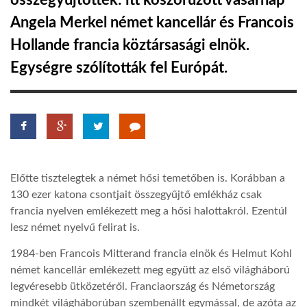
összegyűjtötték: itt koszorúzott vasárnap
Angela Merkel német kancellár és Francois
TROPICALMAGAZIN
Hollande francia köztársasági elnök.
Egységre szólították fel Európát.
GLOBOTV
AFRIKA TUDÁSTÁR
A NAP SZÉPE
Előtte tisztelegtek a német hősi temetőben is. Korábban a
130 ezer katona csontjait összegyűjtő emlékház csak
LINKTR.EE
francia nyelven emlékezett meg a hősi halottakról. Ezentúl
lesz német nyelvű felirat is.
GLOBOZSARU
1984-ben Francois Mitterand francia elnök és Helmut Kohl
német kancellár emlékezett meg együtt az első világháború
legvéresebb ütközetéről. Franciaország és Németország
DOBRAVERO.HU
mindkét világháborúban szembenállt egymással, de azóta az