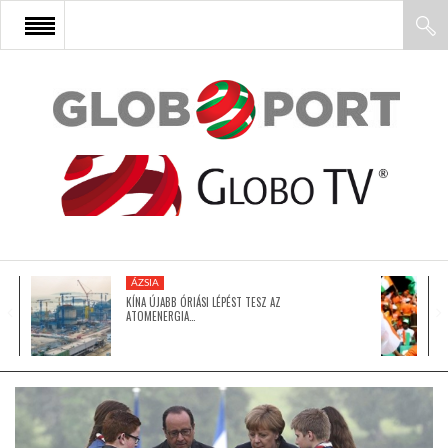
FŐOLDAL
AFRIKA
EURÓPA
ÁZSIA
ÁZSIA
KÍNA ÚJABB ÓRIÁSI LÉPÉST TESZ AZ
ATOMENERGIA…
ÉSZAK-AMERIKA
LATIN-AMERIKA