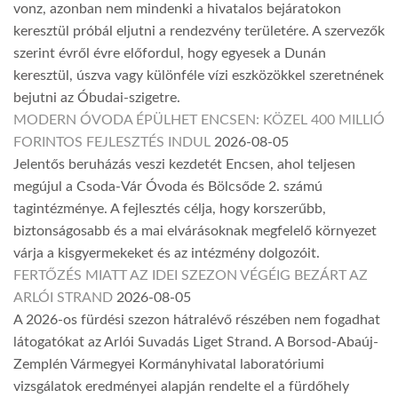
vonz, azonban nem mindenki a hivatalos bejáratokon
keresztül próbál eljutni a rendezvény területére. A szervezők
szerint évről évre előfordul, hogy egyesek a Dunán
keresztül, úszva vagy különféle vízi eszközökkel szeretnének
bejutni az Óbudai-szigetre.
MODERN ÓVODA ÉPÜLHET ENCSEN: KÖZEL 400 MILLIÓ
FORINTOS FEJLESZTÉS INDUL
2026-08-05
Jelentős beruházás veszi kezdetét Encsen, ahol teljesen
megújul a Csoda-Vár Óvoda és Bölcsőde 2. számú
tagintézménye. A fejlesztés célja, hogy korszerűbb,
biztonságosabb és a mai elvárásoknak megfelelő környezet
várja a kisgyermekeket és az intézmény dolgozóit.
FERTŐZÉS MIATT AZ IDEI SZEZON VÉGÉIG BEZÁRT AZ
ARLÓI STRAND
2026-08-05
A 2026-os fürdési szezon hátralévő részében nem fogadhat
látogatókat az Arlói Suvadás Liget Strand. A Borsod-Abaúj-
Zemplén Vármegyei Kormányhivatal laboratóriumi
vizsgálatok eredményei alapján rendelte el a fürdőhely