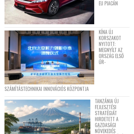
EU PIACÁN
KÍNA ÚJ
KORSZAKOT
NYITOTT:
MEGNYÍLT AZ
ORSZÁG ELSŐ
ŰR-
SZÁMÍTÁSTECHNIKAI INNOVÁCIÓS KÖZPONTJA
TANZÁNIA ÚJ
FEJLESZTÉSI
STRATÉGIÁT
HIRDETETT A
GAZDASÁGI
NÖVEKEDÉS