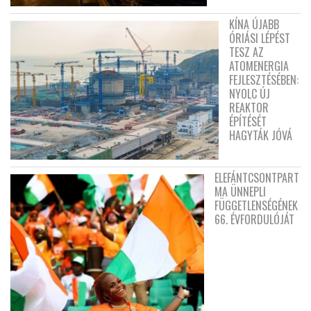
KÍNA ÚJABB
ÓRIÁSI LÉPÉST
TESZ AZ
ATOMENERGIA
FEJLESZTÉSÉBEN:
NYOLC ÚJ
REAKTOR
ÉPÍTÉSÉT
HAGYTÁK JÓVÁ
ELEFÁNTCSONTPART
MA ÜNNEPLI
FÜGGETLENSÉGÉNEK
66. ÉVFORDULÓJÁT