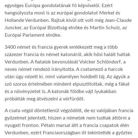
egységes Európa gondolatának fő képviselői. Ezért
hangsúlyozta most is az európai gondolatot Merkel és
LATIMO.HU
Hollande Verdunben. Rajtuk kivül ott volt még Jean-Claude
Juncker, az Európai Bizottság elnöke és Martin Schulz, az
GLOBOBOOK
Európai Parlament elnöke.
3400 német és francia gyerek emlékezett meg a több
százezer francia és német katonáról, akik hősi halált haltak
Verdunben. A fiatalok bevonulását Volcker Schlöndorf, a
neves német rendező irányította. A csatamező a harcok
után úgy nézett ki. mint valamilyen holdbéli táj. Az ágyúk a
szó szoros értelmében mindent elpusztítottak, még a fákat
és a növényzetet is. A katonák földbe vájt lyukakban
próbálták meg átvészelni a vérfürdőt.
A csata végül döntetlenül végződött, de ez valójában francia
győzelmet jelentett, hiszen a németek nem tudtak áttörni a
nyugati fronton. Pétain marsal állt a francia csapatok élén
Verdunben, ezért Franciaországban őt tekintették a győztes