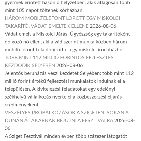
gyermek érintett hasonló helyzetben, akik átlagosan több
mint 105 napot töltenek kórházban.
HÁROM MOBILTELEFONT LOPOTT EGY MISKOLCI
TAKARÍTÓ, VÁDAT EMELTEK ELLENE
2026-08-06
Vádat emelt a Miskolci Járási Ügyészség egy takarítóként
dolgozó nő ellen, aki a vád szerint munka közben három
mobiltelefont tulajdonított el egy miskolci irodaházból.
TÖBB MINT 112 MILLIÓ FORINTOS FEJLESZTÉS
KEZDŐDIK SELYEBEN
2026-08-06
Jelentős beruházás veszi kezdetét Selyében: több mint 112
millió forint értékű fejlesztési munkálatok indulnak el a
településen. A kivitelezési feladatokat egy edelényi
székhelyű vállalkozás nyerte el a közbeszerzési eljárás
eredményeként.
VESZÉLYES PRÓBÁLKOZÁSOK A SZIGETEN: SOKAN A
DUNÁN ÁT AKARNAK BEJUTNI A FESZTIVÁLRA
2026-08-
06
A Sziget Fesztivál minden évben több százezer látogatót