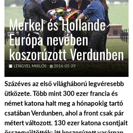
KÖZEL-KELET
Merkel és Hollande
Európa nevében
AUSZTRÁLIA
koszorúzott Verdunben
A VILÁG ITTHON
LENGYEL MIKLÓS
2016-05-29
MÉDIA
Százéves az első világháború legvéresebb
ütközete. Több mint 300 ezer francia és
német katona halt meg a hónapokig tartó
GLOBOTV BP
csatában Verdunben, ahol a front csak pár
métert változott. 130 ezer katona csontjait
HÍR3D