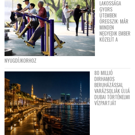
LAKOSSÁGA
GYORS
ÜTEMBEN
ÖREGSZIK: MÁR
MINDEN
NEGYEDIK EMBER
KÖZELÍT A
NYUGDÍJKORHOZ
80 MILLIÓ
DIRHAMOS
BERUHÁZÁSSAL
VARÁZSOLJÁK ÚJJÁ
DUBAI TÖRTÉNELMI
VÍZPARTJÁT