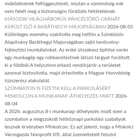
működésének felfüggesztését, miután a vízminőség már
nem felelt meg a biztonságos fürdőzés feltételeinek.
MÁSODIK VILÁGHÁBORÚS PÁNCÉLTÖRŐ GRÁNÁT
KERÜLT ELŐ A BARÁTHEGYI MAJORSÁGBAN
2026-08-05
Különleges esemény szakította meg hétfőn a Szimbiózis
Alapítvány Baráthegyi Majorságában zajló tanösvény-
fejlesztési munkálatokat. Az erdei útszakasz építése során
egy munkagép egy robbanótestnek látszó tárgyat fordított
ki a földből.A helyszínre érkező rendőrjárőr a területet
azonnal biztosította, majd értesítette a Magyar Honvédség
tűzszerész alakulatát.
SZOMBATON IS FIZETNI KELL A PARKOLÁSÉRT
MISKOLCON A MUNKANAP-ÁTHELYEZÉS MIATT
2026-
08-04
A 2026. augusztus 8-i munkanap-áthelyezés miatt ezen a
szombaton a megszokott hétköznapi parkolási szabályok
lesznek érvényben Miskolcon. Ez azt jelenti, hogy a Miskolci
Városgazda Nonprofit Kft. által üzemeltetett felszíni