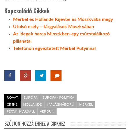
Kapcsolódó Cikkek
Merkel és Hollande Kijevbe és Moszkvába megy
Utolsó esély – tárgyalások Moszkvában
Az idegek harca Minszkben-egy csúcstalálkozó
pillanatai
Telefonon egyeztetett Merkel Putyinnal
ROVAT:
EURÓPA
EURÓPA - POLITIKA
CÍMKE:
HOLLANDE
I. VILÁGHÁBORÚ
MERKEL
PÉTAIN MARSALL
VERDUN
SZÓLJON HOZZÁ EHHEZ A CIKKHEZ