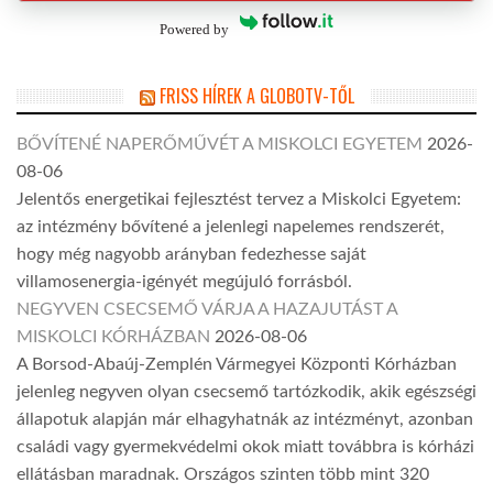
Powered by
FRISS HÍREK A GLOBOTV-TŐL
BŐVÍTENÉ NAPERŐMŰVÉT A MISKOLCI EGYETEM
2026-
08-06
Jelentős energetikai fejlesztést tervez a Miskolci Egyetem:
az intézmény bővítené a jelenlegi napelemes rendszerét,
hogy még nagyobb arányban fedezhesse saját
villamosenergia-igényét megújuló forrásból.
NEGYVEN CSECSEMŐ VÁRJA A HAZAJUTÁST A
MISKOLCI KÓRHÁZBAN
2026-08-06
A Borsod-Abaúj-Zemplén Vármegyei Központi Kórházban
jelenleg negyven olyan csecsemő tartózkodik, akik egészségi
állapotuk alapján már elhagyhatnák az intézményt, azonban
családi vagy gyermekvédelmi okok miatt továbbra is kórházi
ellátásban maradnak. Országos szinten több mint 320