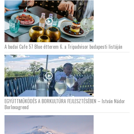
A budai Cafe 57 Blue étterem 6. a Tripadvisor budapesti listáján
EGYÜTTMŰKÖDÉS A BORKULTÚRA FEJLESZTÉSÉBEN – István Nádor
Borlovagrend