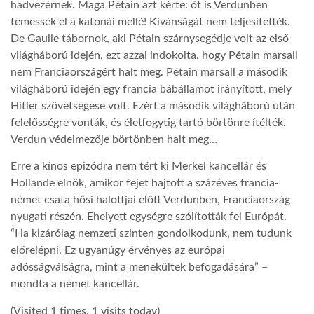
hadvezérnek. Maga Pétain azt kérte: őt is Verdunben
temessék el a katonái mellé! Kívánságát nem teljesítették.
De Gaulle tábornok, aki Pétain szárnysegédje volt az első
világháború idején, ezt azzal indokolta, hogy Pétain marsall
nem Franciaországért halt meg. Pétain marsall a második
világháború idején egy francia bábállamot irányított, mely
Hitler szövetségese volt. Ezért a második világháború után
felelősségre vonták, és életfogytig tartó börtönre ítélték.
Verdun védelmezője börtönben halt meg…
Erre a kínos epizódra nem tért ki Merkel kancellár és
Hollande elnök, amikor fejet hajtott a százéves francia-
német csata hősi halottjai előtt Verdunben, Franciaország
nyugati részén. Ehelyett egységre szólították fel Európát.
“Ha kizárólag nemzeti szinten gondolkodunk, nem tudunk
előrelépni. Ez ugyanúgy érvényes az európai
adósságválságra, mint a menekültek befogadására” –
mondta a német kancellár.
(Visited 1 times, 1 visits today)