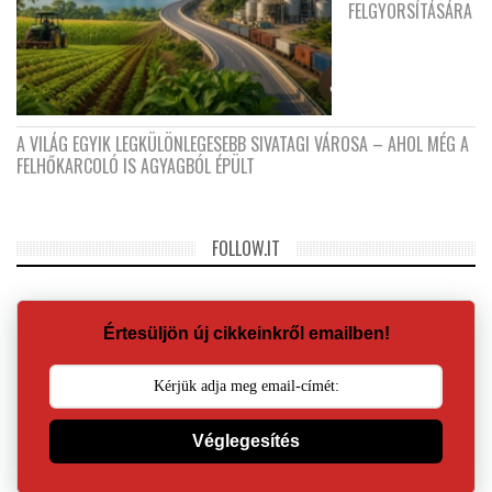
FELGYORSÍTÁSÁRA
A VILÁG EGYIK LEGKÜLÖNLEGESEBB SIVATAGI VÁROSA – AHOL MÉG A
FELHŐKARCOLÓ IS AGYAGBÓL ÉPÜLT
FOLLOW.IT
Értesüljön új cikkeinkről emailben!
Véglegesítés