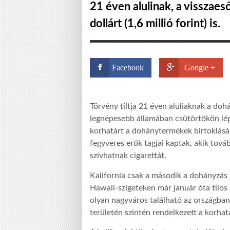
21 éven alulinak, a visszaes
dollárt (1,6 millió forint) is.
Facebook
Google +
Törvény tiltja 21 éven aluliaknak a do
legnépesebb államában csütörtökön lépe
korhatárt a dohánytermékek birtoklására
fegyveres erők tagjai kaptak, akik tová
szívhatnak cigarettát.
Kalifornia csak a második a dohányzás 
Hawaii-szigeteken már január óta tilos
olyan nagyváros található az országban
területén szintén rendelkezett a korhat