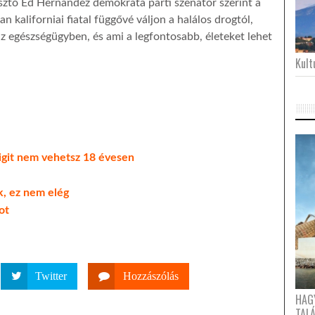
esztő Ed Hernandez demokrata párti szenátor szerint a
 kaliforniai fiatal függővé váljon a halálos drogtól,
az egészségügyben, és ami a legfontosabb, életeket lehet
Kultu
cigit nem vehetsz 18 évesen
ik, ez nem elég
ot
Twitter
Hozzászólás
HAG
TAL