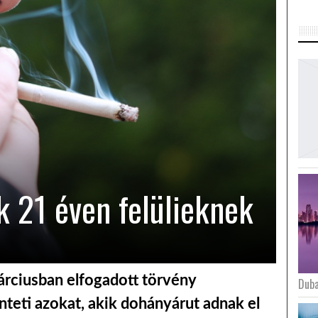
k 21 éven felülieknek
márciusban elfogadott törvény
Duba
nteti azokat, akik dohányárut adnak el