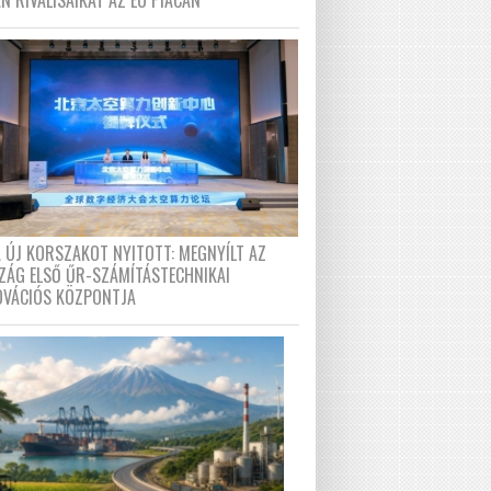
N RIVÁLISAIKAT AZ EU PIACÁN
A ÚJ KORSZAKOT NYITOTT: MEGNYÍLT AZ
ZÁG ELSŐ ŰR-SZÁMÍTÁSTECHNIKAI
OVÁCIÓS KÖZPONTJA