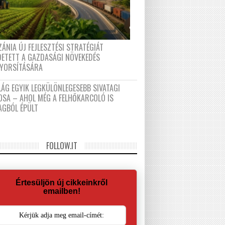
ÁNIA ÚJ FEJLESZTÉSI STRATÉGIÁT
DETETT A GAZDASÁGI NÖVEKEDÉS
GYORSÍTÁSÁRA
LÁG EGYIK LEGKÜLÖNLEGESEBB SIVATAGI
OSA – AHOL MÉG A FELHŐKARCOLÓ IS
AGBÓL ÉPÜLT
FOLLOW.IT
Értesüljön új cikkeinkről
emailben!