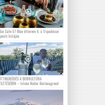
dai Cafe 57 Blue étterem 6. a Tripadvisor
pesti listáján
ÜTTMŰKÖDÉS A BORKULTÚRA
ESZTÉSÉBEN – István Nádor Borlovagrend