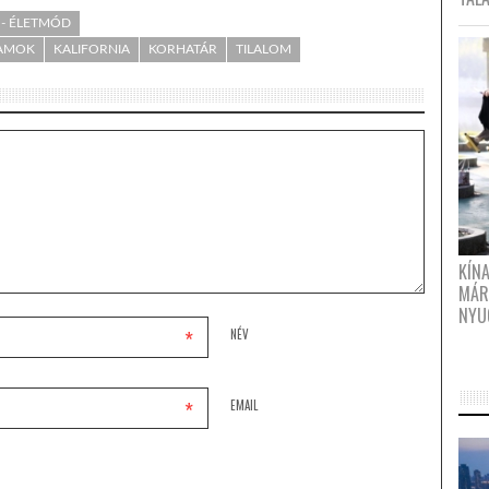
 - ÉLETMÓD
LAMOK
KALIFORNIA
KORHATÁR
TILALOM
KÍN
MÁR
NYU
*
NÉV
*
EMAIL