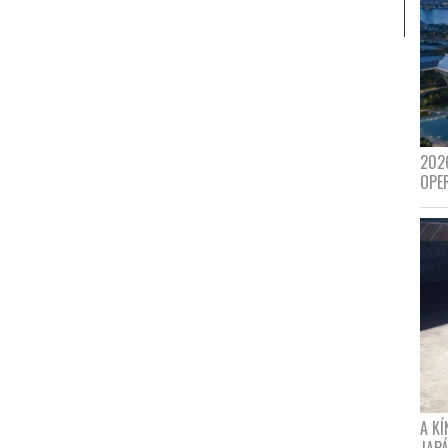
202
OPE
A K