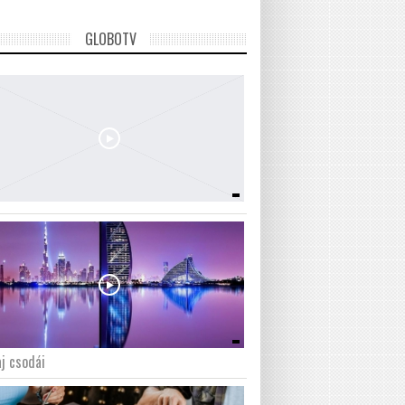
GLOBOTV
j csodái