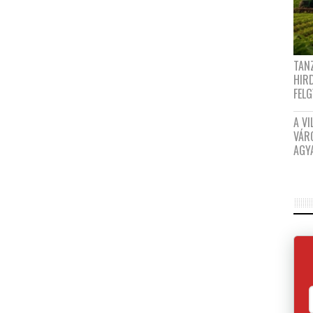
TANZ
HIR
FEL
A VI
VÁR
AGY