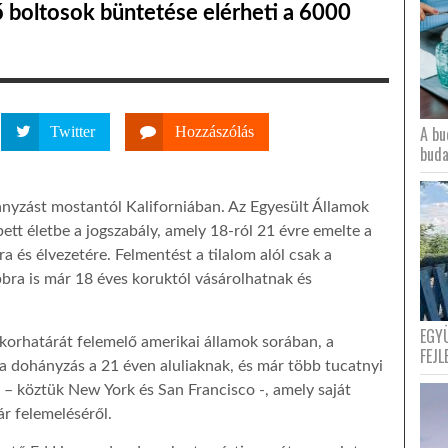
ő boltosok büntetése elérheti a 6000
A bu
Twitter
Hozzászólás
buda
hányzást mostantól Kaliforniában. Az Egyesült Államok
tt életbe a jogszabály, amely 18-ról 21 évre emelte a
 és élvezetére. Felmentést a tilalom alól csak a
bbra is már 18 éves koruktól vásárolhatnak és
EGY
korhatárát felemelő amerikai államok sorában, a
FEJL
 a dohányzás a 21 éven aluliaknak, és már több tucatnyi
 – köztük New York és San Francisco -, amely saját
ár felemeléséről.