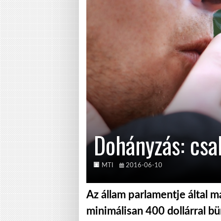
Dohányzás: csa
MTI
2016-06-10
Az állam parlamentje által 
minimálisan 400 dollárral bü