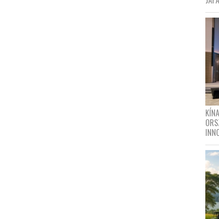
JAPÁ
KÍN
ORS
INN