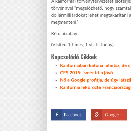
A kaliforniai törvénytervezetet előterj
törvénnyel “megelőzhető, hogy számtalan
dollármilliárdokat lehet megtakarítani 
megmenteni.”
Kép: pixabay
(Visited 1 times, 1 visits today)
Kapcsolódó Cikkek
Kaliforniában katona lehetsz, de 
CES 2015: ismét itt a jövő
Nő a Google profitja, de úgy látsz
Kalifornia lekörözte Franciaország
Facebook
Google +