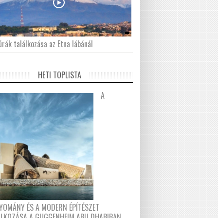
́rák találkozása az Etna lábánál
HETI TOPLISTA
A
YOMÁNY ÉS A MODERN ÉPÍTÉSZET
ÁLKOZÁSA A GUGGENHEIM ABU DHABIBAN