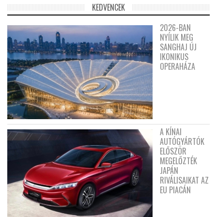
KEDVENCEK
2026-BAN
NYÍLIK MEG
SANGHAJ ÚJ
IKONIKUS
OPERAHÁZA
A KÍNAI
AUTÓGYÁRTÓK
ELŐSZÖR
MEGELŐZTÉK
JAPÁN
RIVÁLISAIKAT AZ
EU PIACÁN