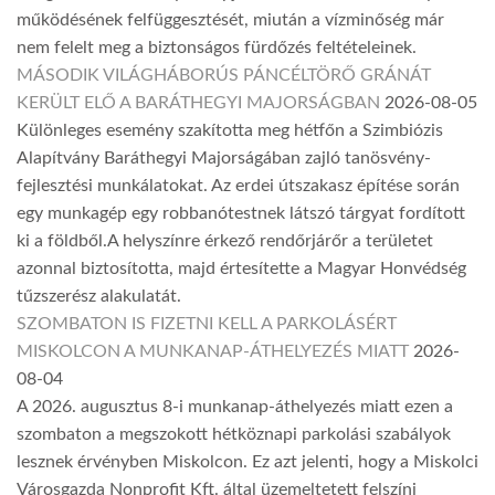
működésének felfüggesztését, miután a vízminőség már
nem felelt meg a biztonságos fürdőzés feltételeinek.
MÁSODIK VILÁGHÁBORÚS PÁNCÉLTÖRŐ GRÁNÁT
KERÜLT ELŐ A BARÁTHEGYI MAJORSÁGBAN
2026-08-05
Különleges esemény szakította meg hétfőn a Szimbiózis
Alapítvány Baráthegyi Majorságában zajló tanösvény-
fejlesztési munkálatokat. Az erdei útszakasz építése során
egy munkagép egy robbanótestnek látszó tárgyat fordított
ki a földből.A helyszínre érkező rendőrjárőr a területet
azonnal biztosította, majd értesítette a Magyar Honvédség
tűzszerész alakulatát.
SZOMBATON IS FIZETNI KELL A PARKOLÁSÉRT
MISKOLCON A MUNKANAP-ÁTHELYEZÉS MIATT
2026-
08-04
A 2026. augusztus 8-i munkanap-áthelyezés miatt ezen a
szombaton a megszokott hétköznapi parkolási szabályok
lesznek érvényben Miskolcon. Ez azt jelenti, hogy a Miskolci
Városgazda Nonprofit Kft. által üzemeltetett felszíni