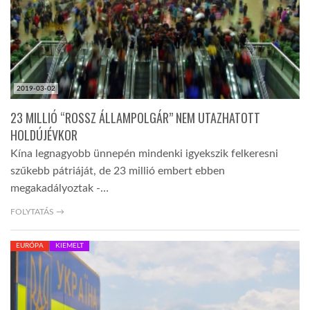
TROPICALMAGAZIN
GLOBOTV
2019-03-02
23 MILLIÓ “ROSSZ ÁLLAMPOLGÁR” NEM UTAZHATOTT
AFRIKA TUDÁSTÁR
HOLDÚJÉVKOR
Kína legnagyobb ünnepén mindenki igyekszik felkeresni
A NAP SZÉPE
szűkebb pátriáját, de 23 millió embert ebben
megakadályoztak -…
LINKTR.EE
FOLYTATÁS →
EURÓPA
KIEMELT
GLOBOZSARU
DOBRAVERO.HU