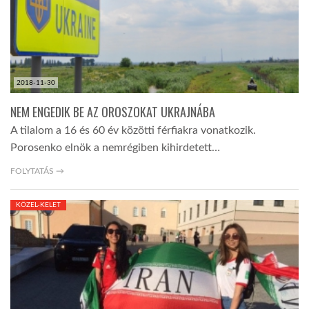
LATIMO.HU
GLOBOBOOK
2018-11-30
NEM ENGEDIK BE AZ OROSZOKAT UKRAJNÁBA
A tilalom a 16 és 60 év közötti férfiakra vonatkozik.
Porosenko elnök a nemrégiben kihirdetett…
FOLYTATÁS →
KÖZEL-KELET