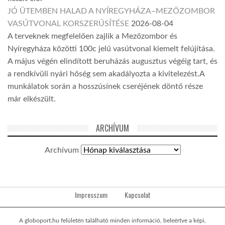
JÓ ÜTEMBEN HALAD A NYÍREGYHÁZA–MEZŐZOMBOR
VASÚTVONAL KORSZERŰSÍTÉSE
2026-08-04
A terveknek megfelelően zajlik a Mezőzombor és
Nyíregyháza közötti 100c jelű vasútvonal kiemelt felújítása.
A május végén elindított beruházás augusztus végéig tart, és
a rendkívüli nyári hőség sem akadályozta a kivitelezést.A
munkálatok során a hosszúsínek cseréjének döntő része
már elkészült.
ARCHÍVUM
Archívum
Impresszum
Kapcsolat
A globoport.hu felületén található minden információ, beleértve a képi,