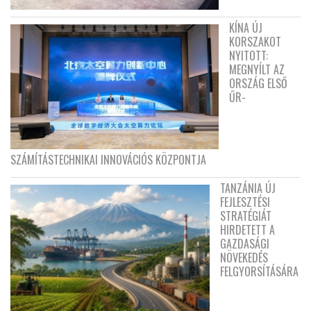
KÍNA ÚJ
KORSZAKOT
NYITOTT:
MEGNYÍLT AZ
ORSZÁG ELSŐ
ŰR-
SZÁMÍTÁSTECHNIKAI INNOVÁCIÓS KÖZPONTJA
TANZÁNIA ÚJ
FEJLESZTÉSI
STRATÉGIÁT
HIRDETETT A
GAZDASÁGI
NÖVEKEDÉS
FELGYORSÍTÁSÁRA