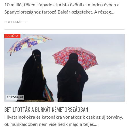
10 millió, főként fapados turista özönli el minden évben a
Spanyolországhoz tartozó Baleár-szigeteket. A részeg…
FOLYTATÁS →
EURÓPA
2017-04-28
BETILTOTTÁK A BURKÁT NÉMETORSZÁGBAN
Hivatalnokokra és katonákra vonatkozik csak az új törvény,
ők munkaidőben nem viselhetik majd a teljes…