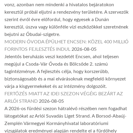
vonz, azonban nem mindenki a hivatalos bejáratokon
keresztül próbál eljutni a rendezvény területére. A szervezők
szerint évről évre előfordul, hogy egyesek a Dunán
keresztül, úszva vagy különféle vízi eszközökkel szeretnének
bejutni az Óbudai-szigetre.
MODERN ÓVODA ÉPÜLHET ENCSEN: KÖZEL 400 MILLIÓ
FORINTOS FEJLESZTÉS INDUL
2026-08-05
Jelentős beruházás veszi kezdetét Encsen, ahol teljesen
megújul a Csoda-Vár Óvoda és Bölcsőde 2. számú
tagintézménye. A fejlesztés célja, hogy korszerűbb,
biztonságosabb és a mai elvárásoknak megfelelő környezet
várja a kisgyermekeket és az intézmény dolgozóit.
FERTŐZÉS MIATT AZ IDEI SZEZON VÉGÉIG BEZÁRT AZ
ARLÓI STRAND
2026-08-05
A 2026-os fürdési szezon hátralévő részében nem fogadhat
látogatókat az Arlói Suvadás Liget Strand. A Borsod-Abaúj-
Zemplén Vármegyei Kormányhivatal laboratóriumi
vizsgálatok eredményei alapján rendelte el a fürdőhely