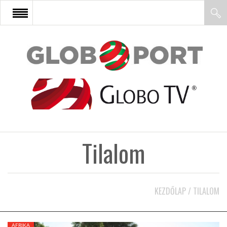
FŐOLDAL
AFRIKA
EURÓPA
Tilalom
ÁZSIA
ÉSZAK-AMERIKA
KEZDŐLAP
/
TILALOM
LATIN-AMERIKA
AFRIKA