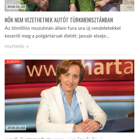
2018-01-10
NŐK NEM VEZETHETNEK AUTÓT TÜRKMENISZTÁNBAN
Az ötmilliós muzulmán állam fura ura új rendeletekkel
keseríti meg a polgártársak életét: január elseje…
FOLYTATÁS →
EURÓPA
2018-01-03