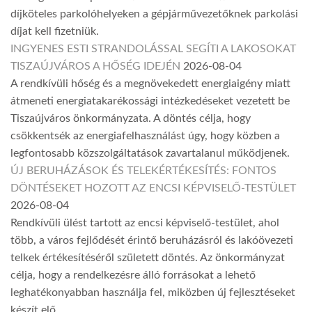
díjköteles parkolóhelyeken a gépjárművezetőknek parkolási
díjat kell fizetniük.
INGYENES ESTI STRANDOLÁSSAL SEGÍTI A LAKOSOKAT
TISZAÚJVÁROS A HŐSÉG IDEJÉN
2026-08-04
A rendkívüli hőség és a megnövekedett energiaigény miatt
átmeneti energiatakarékossági intézkedéseket vezetett be
Tiszaújváros önkormányzata. A döntés célja, hogy
csökkentsék az energiafelhasználást úgy, hogy közben a
legfontosabb közszolgáltatások zavartalanul működjenek.
ÚJ BERUHÁZÁSOK ÉS TELEKÉRTÉKESÍTÉS: FONTOS
DÖNTÉSEKET HOZOTT AZ ENCSI KÉPVISELŐ-TESTÜLET
2026-08-04
Rendkívüli ülést tartott az encsi képviselő-testület, ahol
több, a város fejlődését érintő beruházásról és lakóövezeti
telkek értékesítéséről született döntés. Az önkormányzat
célja, hogy a rendelkezésre álló forrásokat a lehető
leghatékonyabban használja fel, miközben új fejlesztéseket
készít elő.