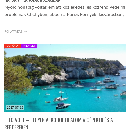
Nyolc hónapig voltak emiatt közlekedési és közrend védelmi
problémák Clichyben, ebben a Párizs környéki kisvárosban,
…
FOLYTATÁS →
EURÓPA
KIEMELT
2017-07-15
ELÉG VOLT – LEGYEN ALKOHOLTILALOM A GÉPEKEN ÉS A
REPTEREKEN