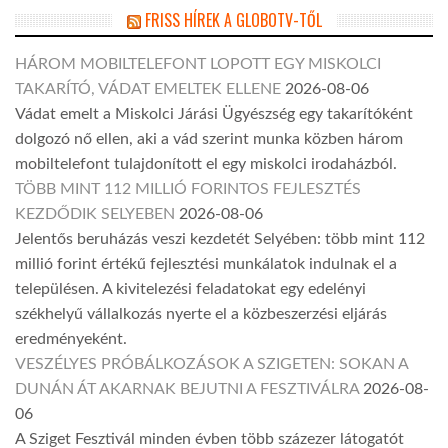
FRISS HÍREK A GLOBOTV-TŐL
HÁROM MOBILTELEFONT LOPOTT EGY MISKOLCI
TAKARÍTÓ, VÁDAT EMELTEK ELLENE
2026-08-06
Vádat emelt a Miskolci Járási Ügyészség egy takarítóként
dolgozó nő ellen, aki a vád szerint munka közben három
mobiltelefont tulajdonított el egy miskolci irodaházból.
TÖBB MINT 112 MILLIÓ FORINTOS FEJLESZTÉS
KEZDŐDIK SELYEBEN
2026-08-06
Jelentős beruházás veszi kezdetét Selyében: több mint 112
millió forint értékű fejlesztési munkálatok indulnak el a
településen. A kivitelezési feladatokat egy edelényi
székhelyű vállalkozás nyerte el a közbeszerzési eljárás
eredményeként.
VESZÉLYES PRÓBÁLKOZÁSOK A SZIGETEN: SOKAN A
DUNÁN ÁT AKARNAK BEJUTNI A FESZTIVÁLRA
2026-08-
06
A Sziget Fesztivál minden évben több százezer látogatót