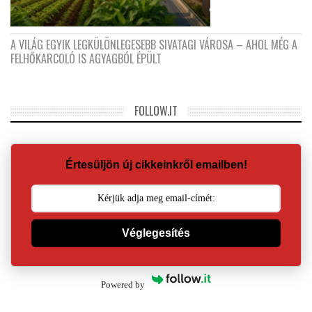
A VILÁG EGYIK LEGKÜLÖNLEGESEBB SIVATAGI VÁROSA – AHOL MÉG A
FELHŐKARCOLÓ IS AGYAGBÓL ÉPÜLT
FOLLOW.IT
Értesüljön új cikkeinkről emailben!
Véglegesítés
Powered by