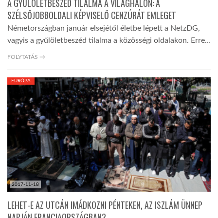
A GYŰLÖLETBESZÉD TILALMA A VILÁGHÁLÓN: A
SZÉLSŐJOBBOLDALI KÉPVISELŐ CENZÚRÁT EMLEGET
Németországban január elsejétől életbe lépett a NetzDG,
vagyis a gyűlöletbeszéd tilalma a közösségi oldalakon. Erre…
FOLYTATÁS →
EURÓPA
2017-11-18
LEHET-E AZ UTCÁN IMÁDKOZNI PÉNTEKEN, AZ ISZLÁM ÜNNEP
NAPJÁN FRANCIAORSZÁGBAN?