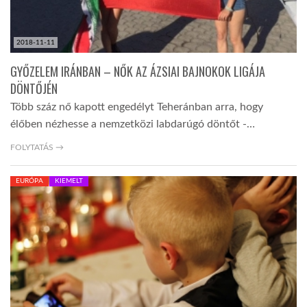
2018-11-11
GYŐZELEM IRÁNBAN – NŐK AZ ÁZSIAI BAJNOKOK LIGÁJA
DÖNTŐJÉN
Több száz nő kapott engedélyt Teheránban arra, hogy
élőben nézhesse a nemzetközi labdarúgó döntőt -…
FOLYTATÁS →
EURÓPA
KIEMELT