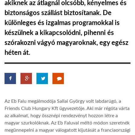
akiknek az átlagnál olcsóbb, kényelmes és
biztonságos szállást biztosítanak. De
LATIMO.HU
különleges és izgalmas programokkal is
készülnek a kikapcsolódni, pihenni és
GLOBOBOOK
szórakozni vágyó magyaroknak, egy egész
héten át.
Az Eb Falu megálmodója Sallai György volt labdarúgó, a
Friends Club Hungary Kft ügyvezetője. Aki már régóta várta
az alkalmat, hogy össznépi rendezvényt hozzon létre a
magyar szurkolóknak. Az Eb Faluval méltó módon szeretnék
megünnepelni a magyar válogatott kijutását a franciaországi