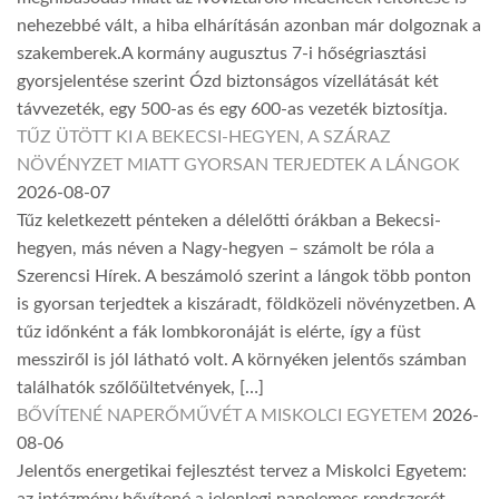
nehezebbé vált, a hiba elhárításán azonban már dolgoznak a
szakemberek.A kormány augusztus 7-i hőségriasztási
gyorsjelentése szerint Ózd biztonságos vízellátását két
távvezeték, egy 500-as és egy 600-as vezeték biztosítja.
TŰZ ÜTÖTT KI A BEKECSI-HEGYEN, A SZÁRAZ
NÖVÉNYZET MIATT GYORSAN TERJEDTEK A LÁNGOK
2026-08-07
Tűz keletkezett pénteken a délelőtti órákban a Bekecsi-
hegyen, más néven a Nagy-hegyen – számolt be róla a
Szerencsi Hírek. A beszámoló szerint a lángok több ponton
is gyorsan terjedtek a kiszáradt, földközeli növényzetben. A
tűz időnként a fák lombkoronáját is elérte, így a füst
messziről is jól látható volt. A környéken jelentős számban
találhatók szőlőültetvények, […]
BŐVÍTENÉ NAPERŐMŰVÉT A MISKOLCI EGYETEM
2026-
08-06
Jelentős energetikai fejlesztést tervez a Miskolci Egyetem:
az intézmény bővítené a jelenlegi napelemes rendszerét,