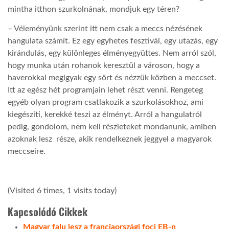
mintha itthon szurkolnának, mondjuk egy téren?
– Véleményünk szerint itt nem csak a meccs nézésének
hangulata számít. Ez egy egyhetes fesztivál, egy utazás, egy
kirándulás, egy különleges élményegyüttes. Nem arról szól,
hogy munka után rohanok keresztül a városon, hogy a
haverokkal megigyak egy sört és nézzük közben a meccset.
Itt az egész hét programjain lehet részt venni. Rengeteg
egyéb olyan program csatlakozik a szurkolásokhoz, ami
kiegészíti, kerekké teszi az élményt. Arról a hangulatról
pedig, gondolom, nem kell részleteket mondanunk, amiben
azoknak lesz része, akik rendelkeznek jeggyel a magyarok
meccseire.
(Visited 6 times, 1 visits today)
Kapcsolódó Cikkek
Magyar falu lesz a franciaországi foci EB-n