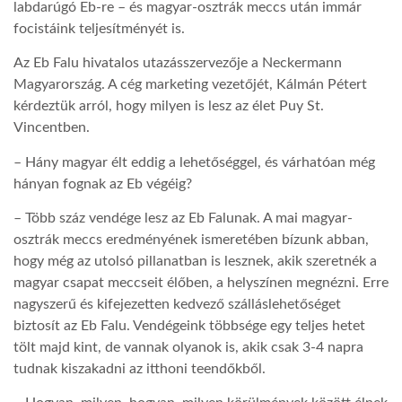
labdarúgó Eb-re – és magyar-osztrák meccs után immár
focistáink teljesítményét is.
Az Eb Falu hivatalos utazásszervezője a Neckermann
Magyarország. A cég marketing vezetőjét, Kálmán Pétert
kérdeztük arról, hogy milyen is lesz az élet Puy St.
Vincentben.
– Hány magyar élt eddig a lehetőséggel, és várhatóan még
hányan fognak az Eb végéig?
– Több száz vendége lesz az Eb Falunak. A mai magyar-
osztrák meccs eredményének ismeretében bízunk abban,
hogy még az utolsó pillanatban is lesznek, akik szeretnék a
magyar csapat meccseit élőben, a helyszínen megnézni. Erre
nagyszerű és kifejezetten kedvező szálláslehetőséget
biztosít az Eb Falu. Vendégeink többsége egy teljes hetet
tölt majd kint, de vannak olyanok is, akik csak 3-4 napra
tudnak kiszakadni az itthoni teendőkből.