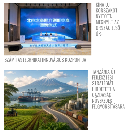
KÍNA ÚJ
KORSZAKOT
NYITOTT:
MEGNYÍLT AZ
ORSZÁG ELSŐ
ŰR-
SZÁMÍTÁSTECHNIKAI INNOVÁCIÓS KÖZPONTJA
TANZÁNIA ÚJ
FEJLESZTÉSI
STRATÉGIÁT
HIRDETETT A
GAZDASÁGI
NÖVEKEDÉS
FELGYORSÍTÁSÁRA