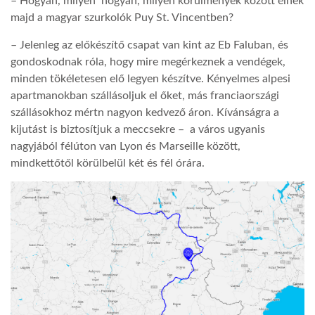
– Hogyan, milyen hogyan, milyen körülmények között élnek
majd a magyar szurkolók Puy St. Vincentben?
– Jelenleg az előkészítő csapat van kint az Eb Faluban, és
gondoskodnak róla, hogy mire megérkeznek a vendégek,
minden tökéletesen elő legyen készítve. Kényelmes alpesi
apartmanokban szállásoljuk el őket, más franciaországi
szállásokhoz mértn nagyon kedvező áron. Kívánságra a
kijutást is biztosítjuk a meccsekre – a város ugyanis
nagyjából félúton van Lyon és Marseille között,
mindkettőtől körülbelül két és fél órára.