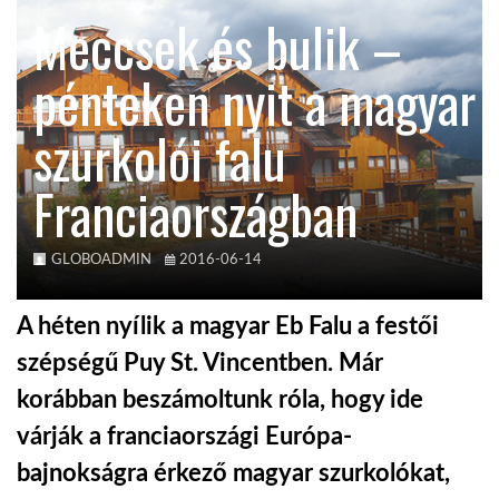
Meccsek és bulik –
TROPICALMAGAZIN
pénteken nyit a magyar
GLOBOTV
szurkolói falu
Franciaországban
AFRIKA TUDÁSTÁR
A NAP SZÉPE
GLOBOADMIN
2016-06-14
A héten nyílik a magyar Eb Falu a festői
LINKTR.EE
szépségű Puy St. Vincentben. Már
korábban beszámoltunk róla, hogy ide
GLOBOZSARU
várják a franciaországi Európa-
bajnokságra érkező magyar szurkolókat,
DOBRAVERO.HU