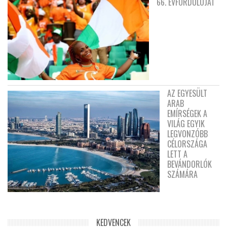
66. ÉVFORDULÓJÁT
AZ EGYESÜLT
ARAB
EMÍRSÉGEK A
VILÁG EGYIK
LEGVONZÓBB
CÉLORSZÁGA
LETT A
BEVÁNDORLÓK
SZÁMÁRA
KEDVENCEK