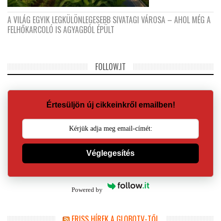
A VILÁG EGYIK LEGKÜLÖNLEGESEBB SIVATAGI VÁROSA – AHOL MÉG A
FELHŐKARCOLÓ IS AGYAGBÓL ÉPÜLT
FOLLOW.IT
Értesüljön új cikkeinkről emailben!
Véglegesítés
Powered by
FRISS HÍREK A GLOBOTV-TŐL