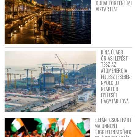
DUBAI TÖRTÉNELMI
VÍZPARTJÁT
KÍNA ÚJABB
ÓRIÁSI LÉPÉST
TESZ AZ
ATOMENERGIA
FEJLESZTÉSÉBEN:
NYOLC ÚJ
REAKTOR
ÉPÍTÉSÉT
HAGYTÁK JÓVÁ
ELEFÁNTCSONTPART
MA ÜNNEPLI
FÜGGETLENSÉGÉNEK