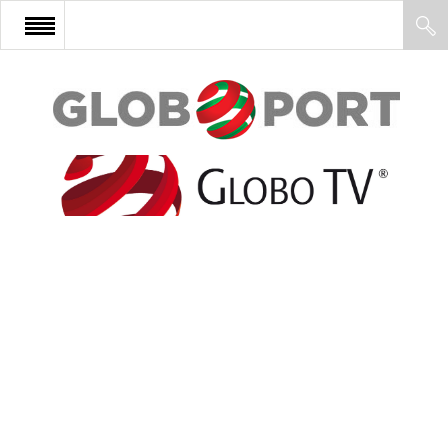
FŐOLDAL
AFRIKA
EURÓPA
ÁZSIA
ÉSZAK-AMERIKA
LATIN-AMERIKA