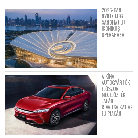
2026-BAN
NYÍLIK MEG
SANGHAJ ÚJ
IKONIKUS
OPERAHÁZA
A KÍNAI
AUTÓGYÁRTÓK
ELŐSZÖR
MEGELŐZTÉK
JAPÁN
RIVÁLISAIKAT AZ
EU PIACÁN