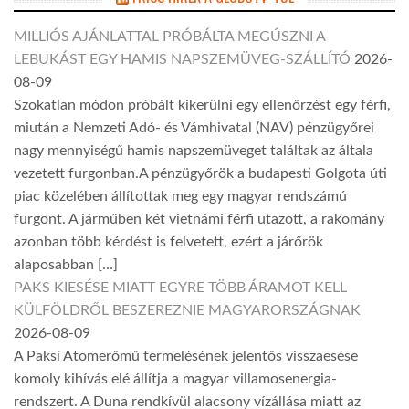
MILLIÓS AJÁNLATTAL PRÓBÁLTA MEGÚSZNI A
LEBUKÁST EGY HAMIS NAPSZEMÜVEG-SZÁLLÍTÓ
2026-
08-09
Szokatlan módon próbált kikerülni egy ellenőrzést egy férfi,
miután a Nemzeti Adó- és Vámhivatal (NAV) pénzügyőrei
nagy mennyiségű hamis napszemüveget találtak az általa
vezetett furgonban.A pénzügyőrök a budapesti Golgota úti
piac közelében állítottak meg egy magyar rendszámú
furgont. A járműben két vietnámi férfi utazott, a rakomány
azonban több kérdést is felvetett, ezért a járőrök
alaposabban […]
PAKS KIESÉSE MIATT EGYRE TÖBB ÁRAMOT KELL
KÜLFÖLDRŐL BESZEREZNIE MAGYARORSZÁGNAK
2026-08-09
A Paksi Atomerőmű termelésének jelentős visszaesése
komoly kihívás elé állítja a magyar villamosenergia-
rendszert. A Duna rendkívül alacsony vízállása miatt az