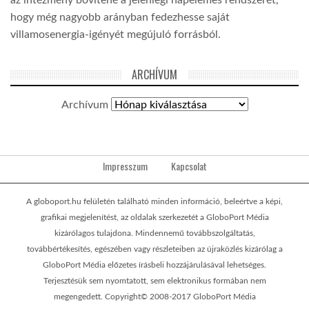
hogy még nagyobb arányban fedezhesse saját
villamosenergia-igényét megújuló forrásból.
ARCHÍVUM
Archívum
Impresszum
Kapcsolat
A globoport.hu felületén található minden információ, beleértve a képi,
grafikai megjelenítést, az oldalak szerkezetét a GloboPort Média
kizárólagos tulajdona. Mindennemű továbbszolgáltatás,
továbbértékesítés, egészében vagy részleteiben az újraközlés kizárólag a
GloboPort Média előzetes írásbeli hozzájárulásával lehetséges.
Terjesztésük sem nyomtatott, sem elektronikus formában nem
megengedett. Copyright© 2008-2017 GloboPort Média