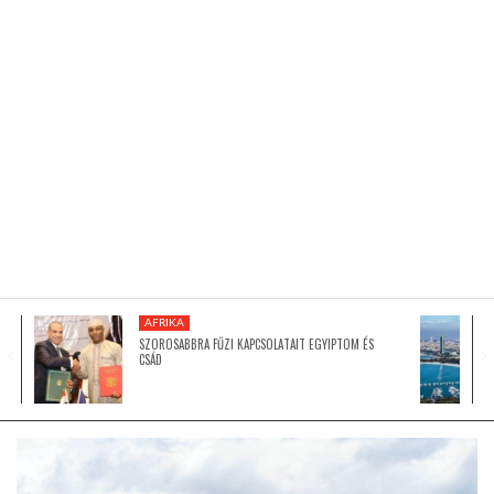
KÖZEL-KELET
AUSZTRÁLIA
A VILÁG ITTHON
MÉDIA
AFRIKA
SZOROSABBRA FŰZI KAPCSOLATAIT EGYIPTOM ÉS
CSÁD
GLOBOTV BP
HÍR3D