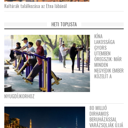
Kultúrák találkozása az Etna lábánál
HETI TOPLISTA
KÍNA
LAKOSSÁGA
GYORS
ÜTEMBEN
ÖREGSZIK: MÁR
MINDEN
NEGYEDIK EMBER
KÖZELÍT A
NYUGDÍJKORHOZ
80 MILLIÓ
DIRHAMOS
BERUHÁZÁSSAL
VARÁZSOLJÁK ÚJJÁ