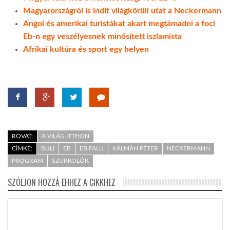
Magyarországról is indít világkörüli utat a Neckermann
Angol és amerikai turistákat akart megtámadni a foci
Eb-n egy veszélyesnek minősített iszlamista
Afrikai kultúra és sport egy helyen
ROVAT:
A VILÁG ITTHON
CÍMKE:
BULI
EB
EB FALU
KÁLMÁN PÉTER
NECKERMANN
PROGRAM
SZURKOLÓK
SZÓLJON HOZZÁ EHHEZ A CIKKHEZ