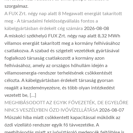
szorgalmaz.
A FUX Zrt. négy nap alatt 8 Megawatt energiát takarított
meg - A társadalmi felelősségvállalás fontos a
kábelgyártásban érdekelt cég számára
2026-08-08
A miskolci székhelyű FUX Zrt. négy nap alatt 8,32 MWh
villamos energiát takarított meg a kormány felhívásához
csatlakozva. A szabad és szigetelt vezetékek gyártásával
foglalkozó társaság csatlakozott a kormány azon
felhívásához, amely az országos hőhullám idején a
villamosenergia-rendszer terhelésének csökkentését
célozta. A kábelgyártásban érdekelt társaság gyorsan
reagált a kezdeményezésre, és több olyan intézkedést
vezetett be, […]
MEGHIBÁSODOTT AZ EGYIK FŐVEZETÉK, DE EGYELŐRE
NINCS VESZÉLYBEN ÓZD IVÓVÍZELLÁTÁSA
2026-08-07
Műszaki hiba miatt csökkentett kapacitással működik az
ózdi vízellátó rendszer egyik fő távvezetéke. A
meghibásodás miatt az ivóvíztároló medencék feltöltése is