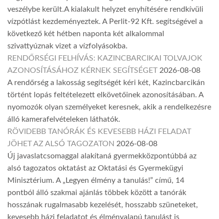
veszélybe került.A kialakult helyzet enyhítésére rendkívüli
vízpótlást kezdeményeztek. A Perlit-92 Kft. segítségével a
következő két hétben naponta két alkalommal
szivattyúznak vizet a vízfolyásokba.
RENDŐRSÉGI FELHÍVÁS: KAZINCBARCIKAI TOLVAJOK
AZONOSÍTÁSÁHOZ KÉRNEK SEGÍTSÉGET
2026-08-08
A rendőrség a lakosság segítségét kéri két, Kazincbarcikán
történt lopás feltételezett elkövetőinek azonosításában. A
nyomozók olyan személyeket keresnek, akik a rendelkezésre
álló kamerafelvételeken láthatók.
RÖVIDEBB TANÓRÁK ÉS KEVESEBB HÁZI FELADAT
JÖHET AZ ALSÓ TAGOZATON
2026-08-08
Új javaslatcsomaggal alakítaná gyermekközpontúbbá az
alsó tagozatos oktatást az Oktatási és Gyermekügyi
Minisztérium. A „Legyen élmény a tanulás!” című, 14
pontból álló szakmai ajánlás többek között a tanórák
hosszának rugalmasabb kezelését, hosszabb szüneteket,
kevesebb házi feladatot és élményalapú tanulást is