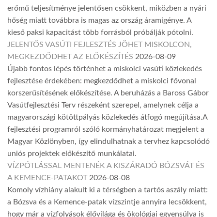
erőmű teljesítménye jelentősen csökkent, miközben a nyári
hőség miatt továbbra is magas az ország áramigénye. A
kieső paksi kapacitást több forrásból próbálják pótolni.
JELENTŐS VASÚTI FEJLESZTÉS JÖHET MISKOLCON,
MEGKEZDŐDHET AZ ELŐKÉSZÍTÉS
2026-08-09
Újabb fontos lépés történhet a miskolci vasúti közlekedés
fejlesztése érdekében: megkezdődhet a miskolci fővonal
korszerűsítésének előkészítése. A beruházás a Baross Gábor
Vasútfejlesztési Terv részeként szerepel, amelynek célja a
magyarországi kötöttpályás közlekedés átfogó megújítása.A
fejlesztési programról szóló kormányhatározat megjelent a
Magyar Közlönyben, így elindulhatnak a tervhez kapcsolódó
uniós projektek előkészítő munkálatai.
VÍZPÓTLÁSSAL MENTENÉK A KISZÁRADÓ BÓZSVÁT ÉS
A KEMENCE-PATAKOT
2026-08-08
Komoly vízhiány alakult ki a térségben a tartós aszály miatt:
a Bózsva és a Kemence-patak vízszintje annyira lecsökkent,
hogy már a vízfolyások élővilága és ökológiai egyensúlya is