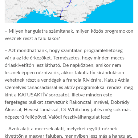
– Milyen hangulatra számítanak, milyen közös programokon
vesznek részt a falu lakói?
– Azt mondhatnánk, hogy számtalan programlehetőség
várja az ide érkezőket. Természetes, hogy minden meccs
óriáskivetítőn lesz látható. De napközben, amikor nem
lesznek éppen néznivalók, akkor fakultatív kiránduláson
vehetnek részt a vendégek a francia Riviérára. Katus Attila
személyes tanácsadással és aktív programokkal rendezi meg
kint a KATUSAKTÍV sorozatot, illetve minden este
fergeteges bulikat szervezünk Rakonczai Imrével, Dobrády
Ákossal, Hevesi Tamással, DJ Whiteboy-jal és még sok más
népszerű fellépővel. Valódi fesztiválhangulat lesz!
– Azok alatt a meccsek alatt, melyeket együtt néznek
kivetítőn a magyar faluban, mennyiben lesz más a hangulat,