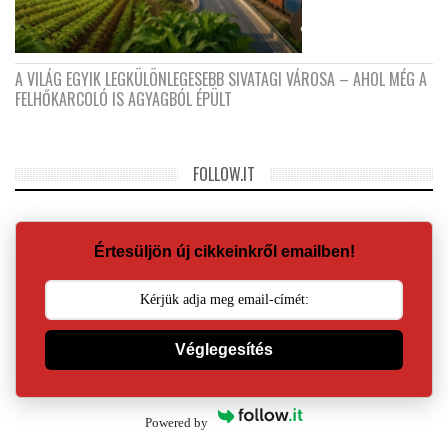
A VILÁG EGYIK LEGKÜLÖNLEGESEBB SIVATAGI VÁROSA – AHOL MÉG A
FELHŐKARCOLÓ IS AGYAGBÓL ÉPÜLT
FOLLOW.IT
Értesüljön új cikkeinkről emailben!
Véglegesítés
Powered by