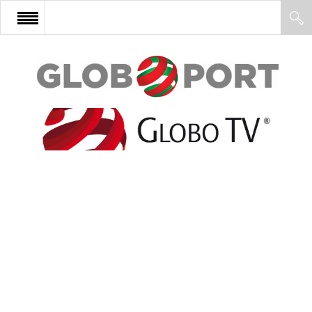
FŐOLDAL
AFRIKA
EURÓPA
ÁZSIA
ÉSZAK-AMERIKA
LATIN-AMERIKA