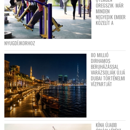
ÖREGSZIK: MÁR
MINDEN
NEGYEDIK EMBER
KÖZELÍT A
NYUGDÍJKORHOZ
80 MILLIÓ
DIRHAMOS
BERUHÁZÁSSAL
VARÁZSOLJÁK ÚJJÁ
DUBAI TÖRTÉNELMI
VÍZPARTJÁT
KÍNA ÚJABB