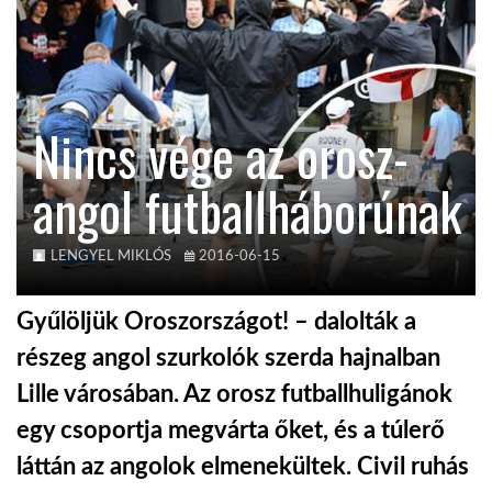
TROPICALMAGAZIN
GLOBOTV
Nincs vége az orosz-
angol futballháborúnak
AFRIKA TUDÁSTÁR
A NAP SZÉPE
LENGYEL MIKLÓS
2016-06-15
Gyűlöljük Oroszországot! – dalolták a
LINKTR.EE
részeg angol szurkolók szerda hajnalban
Lille városában. Az orosz futballhuligánok
GLOBOZSARU
egy csoportja megvárta őket, és a túlerő
láttán az angolok elmenekültek. Civil ruhás
DOBRAVERO.HU