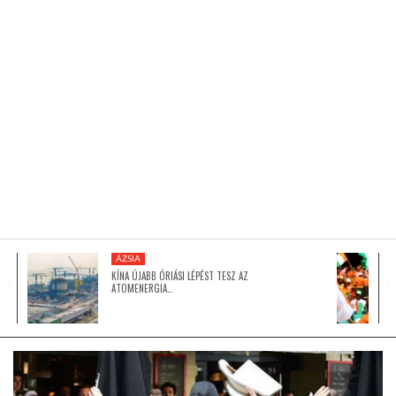
KÖZEL-KELET
AUSZTRÁLIA
A VILÁG ITTHON
MÉDIA
ÁZSIA
KÍNA ÚJABB ÓRIÁSI LÉPÉST TESZ AZ
ATOMENERGIA…
GLOBOTV BP
HÍR3D