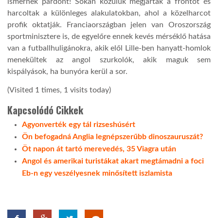
ismernek pardont! Sokan közülük megjárták a frontot és
harcoltak a különleges alakulatokban, ahol a közelharcot
profik oktatják. Franciaországban jelen van Oroszország
sportminisztere is, de egyelőre ennek kevés mérséklő hatása
van a futballhuligánokra, akik elől Lille-ben hanyatt-homlok
menekültek az angol szurkolók, akik maguk sem
kispályások, ha bunyóra kerül a sor.
(Visited 1 times, 1 visits today)
Kapcsolódó Cikkek
Agyonverték egy tál rizseshúsért
Ön befogadná Anglia legnépszerűbb dinoszauruszát?
Öt napon át tartó merevedés, 35 Viagra után
Angol és amerikai turistákat akart megtámadni a foci
Eb-n egy veszélyesnek minősített iszlamista