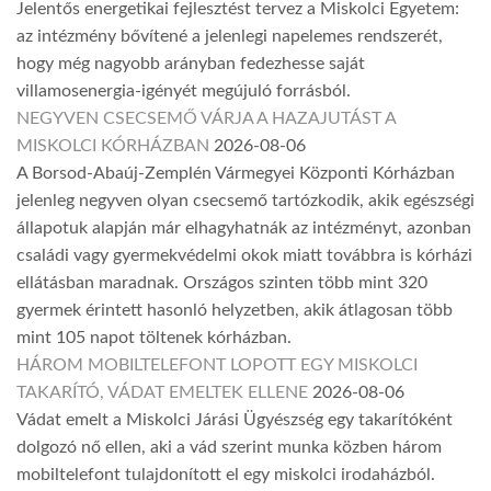
Jelentős energetikai fejlesztést tervez a Miskolci Egyetem:
az intézmény bővítené a jelenlegi napelemes rendszerét,
hogy még nagyobb arányban fedezhesse saját
villamosenergia-igényét megújuló forrásból.
NEGYVEN CSECSEMŐ VÁRJA A HAZAJUTÁST A
MISKOLCI KÓRHÁZBAN
2026-08-06
A Borsod-Abaúj-Zemplén Vármegyei Központi Kórházban
jelenleg negyven olyan csecsemő tartózkodik, akik egészségi
állapotuk alapján már elhagyhatnák az intézményt, azonban
családi vagy gyermekvédelmi okok miatt továbbra is kórházi
ellátásban maradnak. Országos szinten több mint 320
gyermek érintett hasonló helyzetben, akik átlagosan több
mint 105 napot töltenek kórházban.
HÁROM MOBILTELEFONT LOPOTT EGY MISKOLCI
TAKARÍTÓ, VÁDAT EMELTEK ELLENE
2026-08-06
Vádat emelt a Miskolci Járási Ügyészség egy takarítóként
dolgozó nő ellen, aki a vád szerint munka közben három
mobiltelefont tulajdonított el egy miskolci irodaházból.