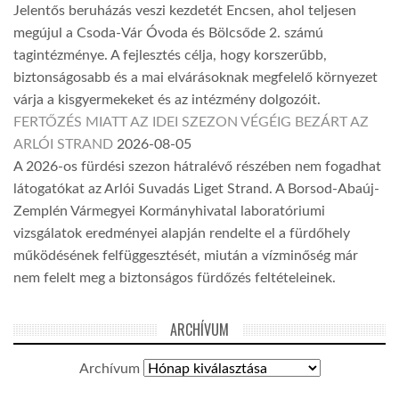
Jelentős beruházás veszi kezdetét Encsen, ahol teljesen
megújul a Csoda-Vár Óvoda és Bölcsőde 2. számú
tagintézménye. A fejlesztés célja, hogy korszerűbb,
biztonságosabb és a mai elvárásoknak megfelelő környezet
várja a kisgyermekeket és az intézmény dolgozóit.
FERTŐZÉS MIATT AZ IDEI SZEZON VÉGÉIG BEZÁRT AZ
ARLÓI STRAND
2026-08-05
A 2026-os fürdési szezon hátralévő részében nem fogadhat
látogatókat az Arlói Suvadás Liget Strand. A Borsod-Abaúj-
Zemplén Vármegyei Kormányhivatal laboratóriumi
vizsgálatok eredményei alapján rendelte el a fürdőhely
működésének felfüggesztését, miután a vízminőség már
nem felelt meg a biztonságos fürdőzés feltételeinek.
ARCHÍVUM
Archívum