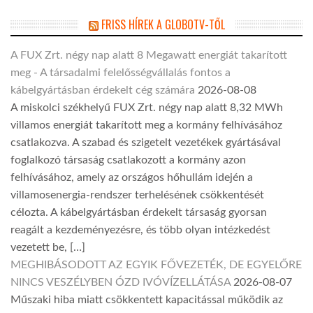
FRISS HÍREK A GLOBOTV-TŐL
A FUX Zrt. négy nap alatt 8 Megawatt energiát takarított
meg - A társadalmi felelősségvállalás fontos a
kábelgyártásban érdekelt cég számára
2026-08-08
A miskolci székhelyű FUX Zrt. négy nap alatt 8,32 MWh
villamos energiát takarított meg a kormány felhívásához
csatlakozva. A szabad és szigetelt vezetékek gyártásával
foglalkozó társaság csatlakozott a kormány azon
felhívásához, amely az országos hőhullám idején a
villamosenergia-rendszer terhelésének csökkentését
célozta. A kábelgyártásban érdekelt társaság gyorsan
reagált a kezdeményezésre, és több olyan intézkedést
vezetett be, […]
MEGHIBÁSODOTT AZ EGYIK FŐVEZETÉK, DE EGYELŐRE
NINCS VESZÉLYBEN ÓZD IVÓVÍZELLÁTÁSA
2026-08-07
Műszaki hiba miatt csökkentett kapacitással működik az