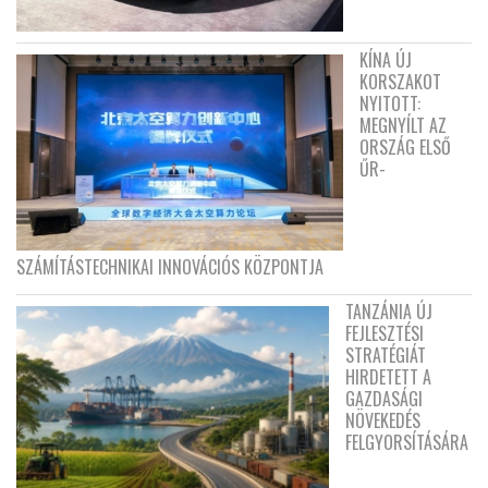
KÍNA ÚJ
KORSZAKOT
NYITOTT:
MEGNYÍLT AZ
ORSZÁG ELSŐ
ŰR-
SZÁMÍTÁSTECHNIKAI INNOVÁCIÓS KÖZPONTJA
TANZÁNIA ÚJ
FEJLESZTÉSI
STRATÉGIÁT
HIRDETETT A
GAZDASÁGI
NÖVEKEDÉS
FELGYORSÍTÁSÁRA