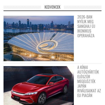
KEDVENCEK
2026-BAN
NYÍLIK MEG
SANGHAJ ÚJ
IKONIKUS
OPERAHÁZA
A KÍNAI
AUTÓGYÁRTÓK
ELŐSZÖR
MEGELŐZTÉK
JAPÁN
RIVÁLISAIKAT AZ
EU PIACÁN