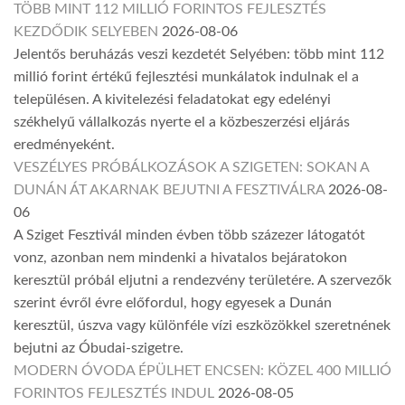
TÖBB MINT 112 MILLIÓ FORINTOS FEJLESZTÉS
KEZDŐDIK SELYEBEN
2026-08-06
Jelentős beruházás veszi kezdetét Selyében: több mint 112
millió forint értékű fejlesztési munkálatok indulnak el a
településen. A kivitelezési feladatokat egy edelényi
székhelyű vállalkozás nyerte el a közbeszerzési eljárás
eredményeként.
VESZÉLYES PRÓBÁLKOZÁSOK A SZIGETEN: SOKAN A
DUNÁN ÁT AKARNAK BEJUTNI A FESZTIVÁLRA
2026-08-
06
A Sziget Fesztivál minden évben több százezer látogatót
vonz, azonban nem mindenki a hivatalos bejáratokon
keresztül próbál eljutni a rendezvény területére. A szervezők
szerint évről évre előfordul, hogy egyesek a Dunán
keresztül, úszva vagy különféle vízi eszközökkel szeretnének
bejutni az Óbudai-szigetre.
MODERN ÓVODA ÉPÜLHET ENCSEN: KÖZEL 400 MILLIÓ
FORINTOS FEJLESZTÉS INDUL
2026-08-05