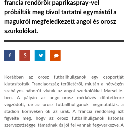
francia rendőrök paprikaspray-vel
próbálták meg távol tartatni egymástól a
LATIMO.HU
magukról megfeledkezett angol és orosz
szurkolókat.
GLOBOBOOK
Korábban az orosz futballhuligánok egy csoportját
kiutasították Franciaország területéről, miután a hétvégén
szabályos háborút vívtak az angol szurkolókkal Marseille-
ben. A pályán az angol-orosz mérkőzés döntetlenre
végződött, de az orosz futballhuligánok megmutatták: a
stadion környékén ők az urak. A francia rendőrség azt
figyelte meg, hogy az orosz futballhuligánok katonás
szervezettséggel támadnak és jól fel vannak fegyverkezve. A