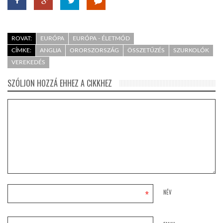
ROVAT:
EURÓPA
EURÓPA - ÉLETMÓD
CÍMKE:
ANGLIA
ORORSZORSZÁG
ÖSSZETŰZÉS
SZURKOLÓK
VEREKEDÉS
SZÓLJON HOZZÁ EHHEZ A CIKKHEZ
*
NÉV