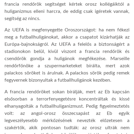
francia rendőrök segítséget kértek orosz kollégáiktól a
huliganizmus elleni harcra, de eddig csak igéretek vannak,
segítség az nincs.
Az UEFA is megfenyegette Oroszországot: ha nem fékezi
meg a futballhuligánokat, akkor a csapatot kizárhatják az
Európa-bajnokságról. Az UEFA a felelős a biztonságért a
stadionokon belül, kivül viszont a francia rendőrök és
csendőrök gondja a huligánok megfékezése. Marseille
rendőrfőnöke a szupermarketeket bírálta, mert azok
palackos söröket is árulnak. A palackos sörök pedig remek
fegyvernek bizonyultak a futballhuligánok kezében.
A francia rendőröket sokan bírálják, mert az Eb kapcsán
elsősorban a terrorfenyegetésre koncentráltak és kissé
elhanyagolták a futballhuliganizmust. Pedig figyelmeztetés
volt: az angol-orosz összecsapást az Eb egyik
legveszélyesebb mérkőzésének nevezték előzetesen a
szakértők, akik pontosan tudták: az orosz ultrák nem