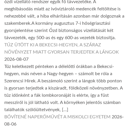
ózdi vízellátó rendszer egyik fő távvezetéke. A
meghibásodás miatt az ivóvíztároló medencék feltöltése is
nehezebbé vált, a hiba elhárításán azonban már dolgoznak a
szakemberek.A kormány augusztus 7-i hőségriasztási
gyorsjelentése szerint Ózd biztonságos vízellátását két
távvezeték, egy 500-as és egy 600-as vezeték biztosítja.
TŰZ ÜTÖTT KI A BEKECSI-HEGYEN, A SZÁRAZ
NÖVÉNYZET MIATT GYORSAN TERJEDTEK A LÁNGOK
2026-08-07
Tűz keletkezett pénteken a délelőtti órákban a Bekecsi-
hegyen, más néven a Nagy-hegyen – számolt be róla a
Szerencsi Hírek. A beszámoló szerint a lángok több ponton
is gyorsan terjedtek a kiszáradt, földközeli növényzetben. A
tűz időnként a fák lombkoronáját is elérte, így a füst
messziről is jól látható volt. A környéken jelentős számban
találhatók szőlőültetvények, […]
BŐVÍTENÉ NAPERŐMŰVÉT A MISKOLCI EGYETEM
2026-
08-06