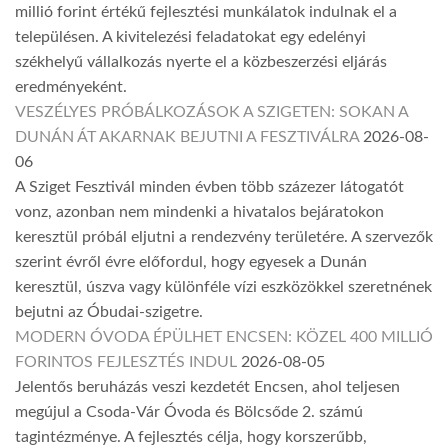
millió forint értékű fejlesztési munkálatok indulnak el a
településen. A kivitelezési feladatokat egy edelényi
székhelyű vállalkozás nyerte el a közbeszerzési eljárás
eredményeként.
VESZÉLYES PRÓBÁLKOZÁSOK A SZIGETEN: SOKAN A
DUNÁN ÁT AKARNAK BEJUTNI A FESZTIVÁLRA
2026-08-
06
A Sziget Fesztivál minden évben több százezer látogatót
vonz, azonban nem mindenki a hivatalos bejáratokon
keresztül próbál eljutni a rendezvény területére. A szervezők
szerint évről évre előfordul, hogy egyesek a Dunán
keresztül, úszva vagy különféle vízi eszközökkel szeretnének
bejutni az Óbudai-szigetre.
MODERN ÓVODA ÉPÜLHET ENCSEN: KÖZEL 400 MILLIÓ
FORINTOS FEJLESZTÉS INDUL
2026-08-05
Jelentős beruházás veszi kezdetét Encsen, ahol teljesen
megújul a Csoda-Vár Óvoda és Bölcsőde 2. számú
tagintézménye. A fejlesztés célja, hogy korszerűbb,