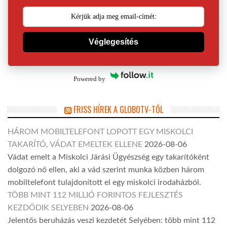
Véglegesítés
Powered by
FRISS HÍREK A GLOBOTV-TŐL
HÁROM MOBILTELEFONT LOPOTT EGY MISKOLCI
TAKARÍTÓ, VÁDAT EMELTEK ELLENE
2026-08-06
Vádat emelt a Miskolci Járási Ügyészség egy takarítóként
dolgozó nő ellen, aki a vád szerint munka közben három
mobiltelefont tulajdonított el egy miskolci irodaházból.
TÖBB MINT 112 MILLIÓ FORINTOS FEJLESZTÉS
KEZDŐDIK SELYEBEN
2026-08-06
Jelentős beruházás veszi kezdetét Selyében: több mint 112