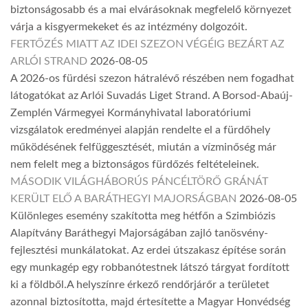
biztonságosabb és a mai elvárásoknak megfelelő környezet
várja a kisgyermekeket és az intézmény dolgozóit.
FERTŐZÉS MIATT AZ IDEI SZEZON VÉGÉIG BEZÁRT AZ
ARLÓI STRAND
2026-08-05
A 2026-os fürdési szezon hátralévő részében nem fogadhat
látogatókat az Arlói Suvadás Liget Strand. A Borsod-Abaúj-
Zemplén Vármegyei Kormányhivatal laboratóriumi
vizsgálatok eredményei alapján rendelte el a fürdőhely
működésének felfüggesztését, miután a vízminőség már
nem felelt meg a biztonságos fürdőzés feltételeinek.
MÁSODIK VILÁGHÁBORÚS PÁNCÉLTÖRŐ GRÁNÁT
KERÜLT ELŐ A BARÁTHEGYI MAJORSÁGBAN
2026-08-05
Különleges esemény szakította meg hétfőn a Szimbiózis
Alapítvány Baráthegyi Majorságában zajló tanösvény-
fejlesztési munkálatokat. Az erdei útszakasz építése során
egy munkagép egy robbanótestnek látszó tárgyat fordított
ki a földből.A helyszínre érkező rendőrjárőr a területet
azonnal biztosította, majd értesítette a Magyar Honvédség