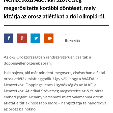
Nemzetközi Atlétikai Szövetség
megerősítette korábbi döntését, mely
TROPICALMAGAZIN
kizárja az orosz atlétákat a riói olimpiáról.
GLOBOTV
1
Hozzászólás
AFRIKA TUDÁSTÁR
Az ok? Oroszországban rendszerszerűen csaltak a
A NAP SZÉPE
doppingellenőrzések során.
Iszinbajeva, aki már mindent megnyert, elsősorban a fiatal
LINKTR.EE
orosz atléták miatt aggódik. Úgy véli, hogy a WADA, a
Nemzetközi Doppingellenes Ügynökség és az IAAF, a
Nemzetközi Atlétikai Szövetség megsértette az ő és társai
GLOBOZSARU
emberi jogait. Néhány versenyző miatt valamennyi orosz
atlétát eltiltják hosszabb időre – hangoztatja felháborodva
DOBRAVERO.HU
az orosz bajnoknő.