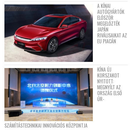
A KÍNAI
AUTÓGYÁRTÓK
ELŐSZÖR
MEGELŐZTÉK
JAPÁN
RIVÁLISAIKAT AZ
EU PIACÁN
KÍNA ÚJ
KORSZAKOT
NYITOTT:
MEGNYÍLT AZ
ORSZÁG ELSŐ
ŰR-
SZÁMÍTÁSTECHNIKAI INNOVÁCIÓS KÖZPONTJA