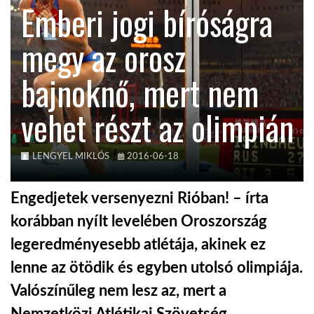
Emberi jogi bíróságra
KÖZEL-KELET
megy az orosz
bajnoknő, mert nem
AUSZTRÁLIA
vehet részt az olimpián
A VILÁG ITTHON
LENGYEL MIKLÓS
2016-06-18
MÉDIA
Engedjetek versenyezni Rióban! – írta
korábban nyílt levelében Oroszország
legeredményesebb atlétája, akinek ez
GLOBOTV BP
lenne az ötödik és egyben utolsó olimpiája.
Valószínűleg nem lesz az, mert a
HÍR3D