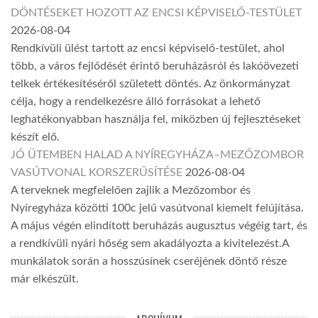
DÖNTÉSEKET HOZOTT AZ ENCSI KÉPVISELŐ-TESTÜLET
2026-08-04
Rendkívüli ülést tartott az encsi képviselő-testület, ahol
több, a város fejlődését érintő beruházásról és lakóövezeti
telkek értékesítéséről született döntés. Az önkormányzat
célja, hogy a rendelkezésre álló forrásokat a lehető
leghatékonyabban használja fel, miközben új fejlesztéseket
készít elő.
JÓ ÜTEMBEN HALAD A NYÍREGYHÁZA–MEZŐZOMBOR
VASÚTVONAL KORSZERŰSÍTÉSE
2026-08-04
A terveknek megfelelően zajlik a Mezőzombor és
Nyíregyháza közötti 100c jelű vasútvonal kiemelt felújítása.
A május végén elindított beruházás augusztus végéig tart, és
a rendkívüli nyári hőség sem akadályozta a kivitelezést.A
munkálatok során a hosszúsínek cseréjének döntő része
már elkészült.