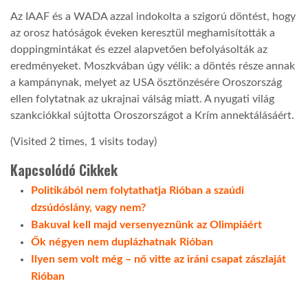
Az IAAF és a WADA azzal indokolta a szigorú döntést, hogy
LATIMO.HU
az orosz hatóságok éveken keresztül meghamisították a
doppingmintákat és ezzel alapvetően befolyásolták az
eredményeket. Moszkvában úgy vélik: a döntés része annak
GLOBOBOOK
a kampánynak, melyet az USA ösztönzésére Oroszország
ellen folytatnak az ukrajnai válság miatt. A nyugati világ
szankciókkal sújtotta Oroszországot a Krím annektálásáért.
(Visited 2 times, 1 visits today)
Kapcsolódó Cikkek
Politikából nem folytathatja Rióban a szaúdi
dzsúdóslány, vagy nem?
Bakuval kell majd versenyeznünk az Olimpiáért
Ők négyen nem duplázhatnak Rióban
Ilyen sem volt még – nő vitte az iráni csapat zászlaját
Rióban