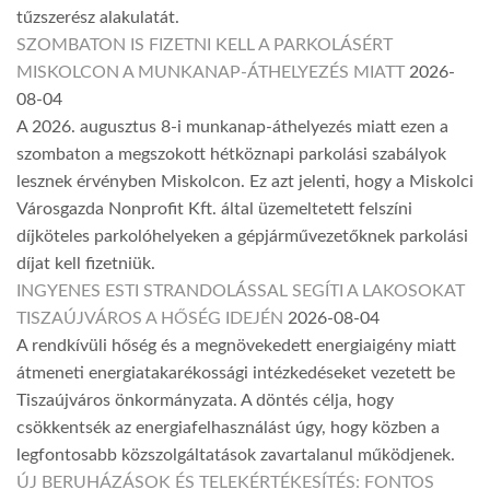
tűzszerész alakulatát.
SZOMBATON IS FIZETNI KELL A PARKOLÁSÉRT
MISKOLCON A MUNKANAP-ÁTHELYEZÉS MIATT
2026-
08-04
A 2026. augusztus 8-i munkanap-áthelyezés miatt ezen a
szombaton a megszokott hétköznapi parkolási szabályok
lesznek érvényben Miskolcon. Ez azt jelenti, hogy a Miskolci
Városgazda Nonprofit Kft. által üzemeltetett felszíni
díjköteles parkolóhelyeken a gépjárművezetőknek parkolási
díjat kell fizetniük.
INGYENES ESTI STRANDOLÁSSAL SEGÍTI A LAKOSOKAT
TISZAÚJVÁROS A HŐSÉG IDEJÉN
2026-08-04
A rendkívüli hőség és a megnövekedett energiaigény miatt
átmeneti energiatakarékossági intézkedéseket vezetett be
Tiszaújváros önkormányzata. A döntés célja, hogy
csökkentsék az energiafelhasználást úgy, hogy közben a
legfontosabb közszolgáltatások zavartalanul működjenek.
ÚJ BERUHÁZÁSOK ÉS TELEKÉRTÉKESÍTÉS: FONTOS