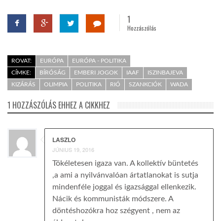
1
Hozzászólás
ROVAT:
EURÓPA
EURÓPA - POLITIKA
CÍMKE:
BÍRÓSÁG
EMBERI JOGOK
IAAF
ISZINBAJEVA
KIZÁRÁS
OLIMPIA
POLITIKA
RIÓ
SZANKCIÓK
WADA
1 HOZZÁSZÓLÁS EHHEZ A CIKKHEZ
LASZLO
JÚNIUS 19, 2016
Tökéletesen igaza van. A kollektív büntetés
,a ami a nyilvánvalóan ártatlanokat is sutja
mindenféle joggal és igazsággal ellenkezik.
Nácik és kommunisták módszere. A
döntéshozókra hoz szégyent , nem az