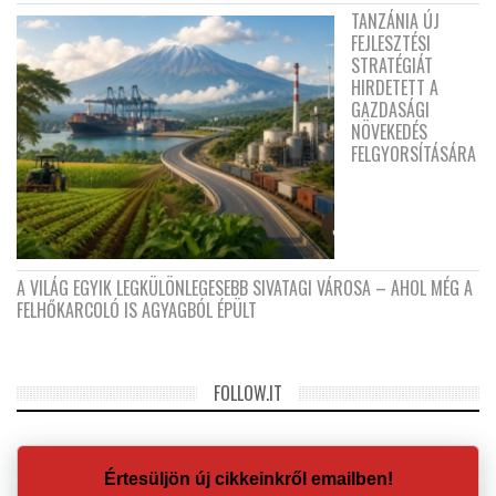
TANZÁNIA ÚJ
FEJLESZTÉSI
STRATÉGIÁT
HIRDETETT A
GAZDASÁGI
NÖVEKEDÉS
FELGYORSÍTÁSÁRA
A VILÁG EGYIK LEGKÜLÖNLEGESEBB SIVATAGI VÁROSA – AHOL MÉG A
FELHŐKARCOLÓ IS AGYAGBÓL ÉPÜLT
FOLLOW.IT
Értesüljön új cikkeinkről emailben!