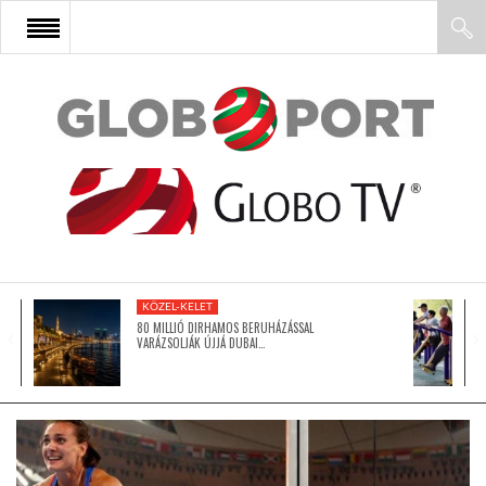
FŐOLDAL
AFRIKA
EURÓPA
KÖZEL-KELET
ÁZSIA
80 MILLIÓ DIRHAMOS BERUHÁZÁSSAL
VARÁZSOLJÁK ÚJJÁ DUBAI…
ÉSZAK-AMERIKA
LATIN-AMERIKA