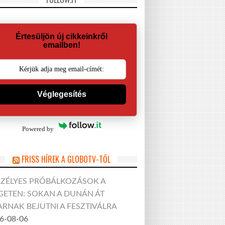
Értesüljön új cikkeinkről
emailben!
Véglegesítés
Powered by
FRISS HÍREK A GLOBOTV-TŐL
SZÉLYES PRÓBÁLKOZÁSOK A
GETEN: SOKAN A DUNÁN ÁT
RNAK BEJUTNI A FESZTIVÁLRA
6-08-06