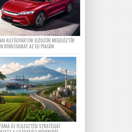
ÍNAI AUTÓGYÁRTÓK ELŐSZÖR MEGELŐZTÉK
N RIVÁLISAIKAT AZ EU PIACÁN
ÁNIA ÚJ FEJLESZTÉSI STRATÉGIÁT