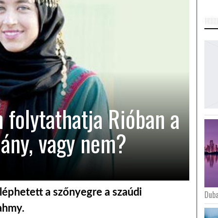
 folytathatja Rióban a
lány, vagy nem?
léphetett a szőnyegre a szaúdi
Duba
ahmy.