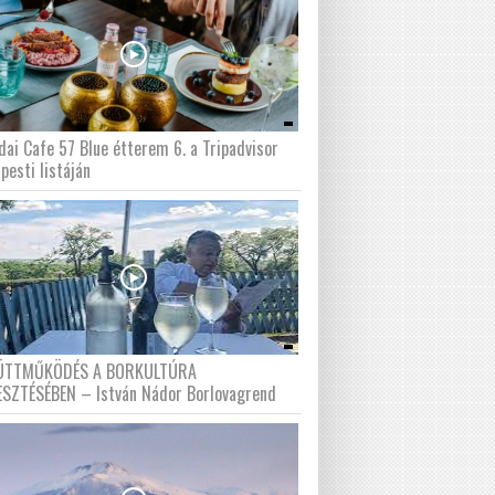
dai Cafe 57 Blue étterem 6. a Tripadvisor
pesti listáján
ÜTTMŰKÖDÉS A BORKULTÚRA
ESZTÉSÉBEN – István Nádor Borlovagrend