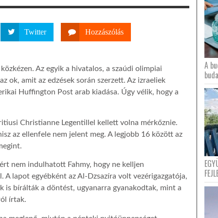
Twitter
Hozzászólás
A bu
közkézen. Az egyik a hivatalos, a szaúdi olimpiai
buda
 az ok, amit az edzések során szerzett. Az izraeliek
ikai Huffington Post arab kiadása. Úgy vélik, hogy a
tiusi Christianne Legentillel kellett volna mérkőznie.
hisz az ellenfele nem jelent meg. A legjobb 16 között az
 megint.
EGY
zért nem indulhatott Fahmy, hogy ne kelljen
FEJL
 A lapot egyébként az Al-Dzsazíra volt vezérigazgatója,
k is bírálták a döntést, ugyanarra gyanakodtak, mint a
ól írtak.