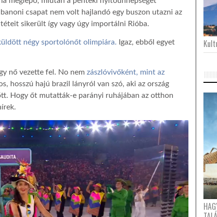
igha meglepő, miután a pénteki nyitóünnepséget
libanoni csapat nem volt hajlandó egy buszon utazni az
ntéteit sikerült így vagy úgy importálni Rióba.
Kultu
küldött négy sportolónőt olimpiára.
Igaz, ebből egyet
gy nő vezette fel. No nem
zászlóvivőként, mint az
gos, hosszú hajú brazil lányról van szó, aki az ország
lőtt. Hogy őt mutatták-e parányi ruhájában az otthon
írek.
HAG
TAL