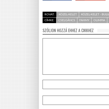
ROVAT:
KÖZEL-KELET
KÖZEL-KELET - BUL
CÍMKE:
CSELGÁNCS
FAHMY
OLIMPIA
SZÓLJON HOZZÁ EHHEZ A CIKKHEZ