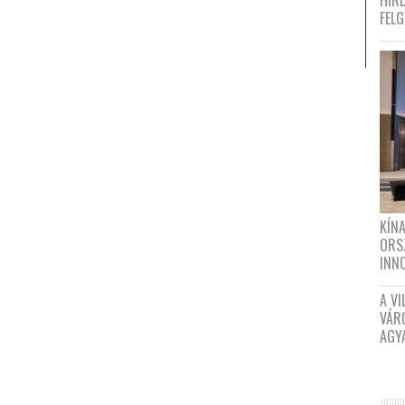
HIR
FEL
KÍN
ORS
INN
A VI
VÁR
AGY