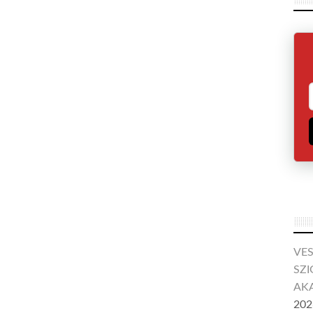
VE
SZI
AKA
202