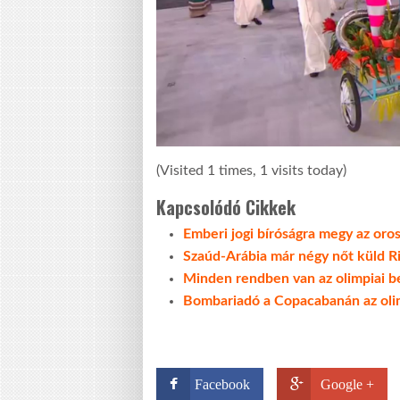
(Visited 1 times, 1 visits today)
Kapcsolódó Cikkek
Emberi jogi bíróságra megy az oro
Szaúd-Arábia már négy nőt küld R
Minden rendben van az olimpiai b
Bombariadó a Copacabanán az olim
Facebook
Google +