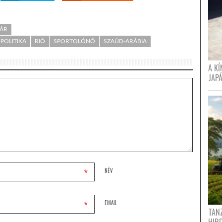
VÁR
POLITIKA
RIÓ
SPORTOLÓNŐ
SZAÚD-ARÁBIA
A K
JAPÁ
*
NÉV
*
EMAIL
TANZ