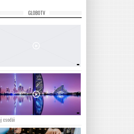
GLOBOTV
j csodái