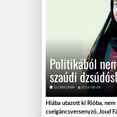
Politikából nem
szaúdi dzsúdós
GLOBADMIN
2016-08-08
Hiába utazott ki Rióba, nem 
cselgáncsversenyző, Joud F