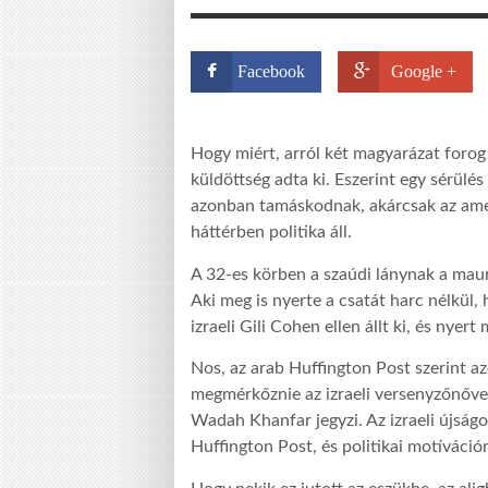
Facebook
Google +
Hogy miért, arról két magyarázat forog 
küldöttség adta ki. Eszerint egy sérülés
azonban tamáskodnak, akárcsak az amer
háttérben politika áll.
A 32-es körben a szaúdi lánynak a mauri
Aki meg is nyerte a csatát harc nélkül, 
izraeli Gili Cohen ellen állt ki, és nyert
Nos, az arab Huffington Post szerint a
megmérkőznie az izraeli versenyzőnővel.
Wadah Khanfar jegyzi. Az izraeli újságo
Huffington Post, és politikai motívációr