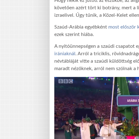
Hogy nekik ez jutott az eszükbe, az al
követően azért tört ki botrány, mert a 
izraelivel. Úgy tűnik, a Közel-Kelet elle
Szaúd-Arábia egyébként
most először 
ezek szerint hiába.
A nyitóünnepségen a szaúdi csapatot e
irániaknál
. Arról a triciklis, rövidnadrá
névtábláját vitte a szaúdi küldöttség e
maradt nézőknek, arról nem szólnak a h