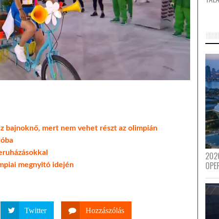
sz bajnoknő, mert nem vehet részt az olimpián
ióba
eruházásokkal
202
OPE
piai megnyitó idején
Twitter
Hozzászólás