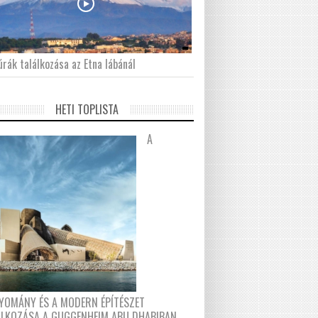
́rák találkozása az Etna lábánál
HETI TOPLISTA
A
YOMÁNY ÉS A MODERN ÉPÍTÉSZET
ÁLKOZÁSA A GUGGENHEIM ABU DHABIBAN