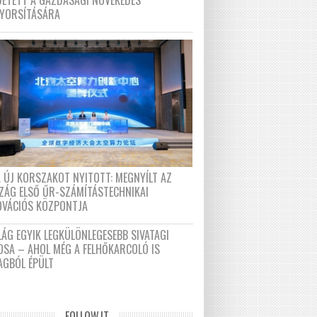
DETETT A GAZDASÁGI NÖVEKEDÉS
GYORSÍTÁSÁRA
A ÚJ KORSZAKOT NYITOTT: MEGNYÍLT AZ
ZÁG ELSŐ ŰR-SZÁMÍTÁSTECHNIKAI
OVÁCIÓS KÖZPONTJA
LÁG EGYIK LEGKÜLÖNLEGESEBB SIVATAGI
OSA – AHOL MÉG A FELHŐKARCOLÓ IS
AGBÓL ÉPÜLT
FOLLOW.IT