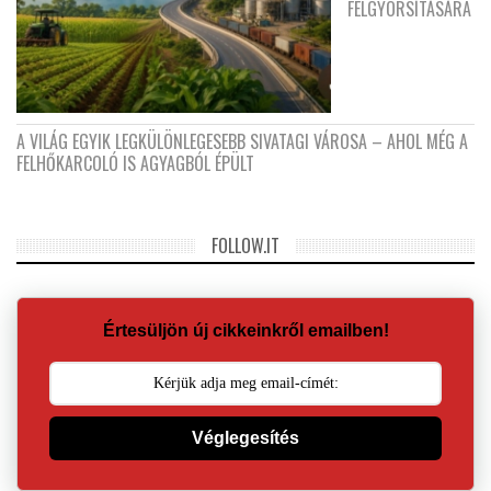
FELGYORSÍTÁSÁRA
A VILÁG EGYIK LEGKÜLÖNLEGESEBB SIVATAGI VÁROSA – AHOL MÉG A
FELHŐKARCOLÓ IS AGYAGBÓL ÉPÜLT
FOLLOW.IT
Értesüljön új cikkeinkről emailben!
Véglegesítés