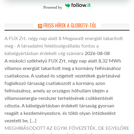
Powered by
FRISS HÍREK A GLOBOTV-TŐL
A FUX Zrt. négy nap alatt 8 Megawatt energiát takarított
meg - A társadalmi felelősségvállalás fontos a
kábelgyártásban érdekelt cég számára
2026-08-08
A miskolci székhelyű FUX Zrt. négy nap alatt 8,32 MWh
villamos energiát takarított meg a kormány felhívásához
csatlakozva. A szabad és szigetelt vezetékek gyártásával
foglalkozó társaság csatlakozott a kormány azon
felhívásához, amely az országos hőhullám idején a
villamosenergia-rendszer terhelésének csökkentését
célozta. A kábelgyártásban érdekelt társaság gyorsan
reagált a kezdeményezésre, és több olyan intézkedést
vezetett be, […]
MEGHIBÁSODOTT AZ EGYIK FŐVEZETÉK, DE EGYELŐRE