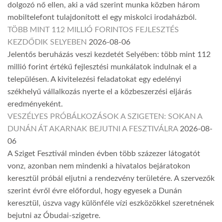
dolgozó nő ellen, aki a vád szerint munka közben három
mobiltelefont tulajdonított el egy miskolci irodaházból.
TÖBB MINT 112 MILLIÓ FORINTOS FEJLESZTÉS
KEZDŐDIK SELYEBEN
2026-08-06
Jelentős beruházás veszi kezdetét Selyében: több mint 112
millió forint értékű fejlesztési munkálatok indulnak el a
településen. A kivitelezési feladatokat egy edelényi
székhelyű vállalkozás nyerte el a közbeszerzési eljárás
eredményeként.
VESZÉLYES PRÓBÁLKOZÁSOK A SZIGETEN: SOKAN A
DUNÁN ÁT AKARNAK BEJUTNI A FESZTIVÁLRA
2026-08-
06
A Sziget Fesztivál minden évben több százezer látogatót
vonz, azonban nem mindenki a hivatalos bejáratokon
keresztül próbál eljutni a rendezvény területére. A szervezők
szerint évről évre előfordul, hogy egyesek a Dunán
keresztül, úszva vagy különféle vízi eszközökkel szeretnének
bejutni az Óbudai-szigetre.