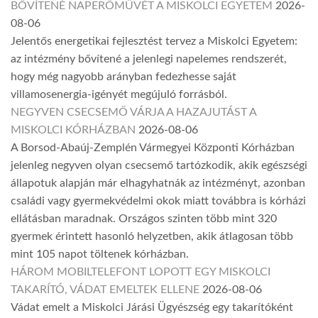
BŐVÍTENÉ NAPERŐMŰVÉT A MISKOLCI EGYETEM
2026-
08-06
Jelentős energetikai fejlesztést tervez a Miskolci Egyetem:
az intézmény bővítené a jelenlegi napelemes rendszerét,
hogy még nagyobb arányban fedezhesse saját
villamosenergia-igényét megújuló forrásból.
NEGYVEN CSECSEMŐ VÁRJA A HAZAJUTÁST A
MISKOLCI KÓRHÁZBAN
2026-08-06
A Borsod-Abaúj-Zemplén Vármegyei Központi Kórházban
jelenleg negyven olyan csecsemő tartózkodik, akik egészségi
állapotuk alapján már elhagyhatnák az intézményt, azonban
családi vagy gyermekvédelmi okok miatt továbbra is kórházi
ellátásban maradnak. Országos szinten több mint 320
gyermek érintett hasonló helyzetben, akik átlagosan több
mint 105 napot töltenek kórházban.
HÁROM MOBILTELEFONT LOPOTT EGY MISKOLCI
TAKARÍTÓ, VÁDAT EMELTEK ELLENE
2026-08-06
Vádat emelt a Miskolci Járási Ügyészség egy takarítóként