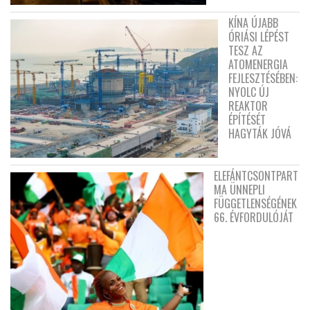
KÍNA ÚJABB
ÓRIÁSI LÉPÉST
TESZ AZ
ATOMENERGIA
FEJLESZTÉSÉBEN:
NYOLC ÚJ
REAKTOR
ÉPÍTÉSÉT
HAGYTÁK JÓVÁ
ELEFÁNTCSONTPART
MA ÜNNEPLI
FÜGGETLENSÉGÉNEK
66. ÉVFORDULÓJÁT