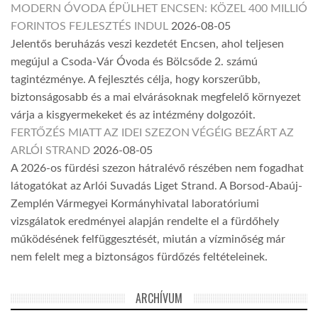
MODERN ÓVODA ÉPÜLHET ENCSEN: KÖZEL 400 MILLIÓ
FORINTOS FEJLESZTÉS INDUL
2026-08-05
Jelentős beruházás veszi kezdetét Encsen, ahol teljesen
megújul a Csoda-Vár Óvoda és Bölcsőde 2. számú
tagintézménye. A fejlesztés célja, hogy korszerűbb,
biztonságosabb és a mai elvárásoknak megfelelő környezet
várja a kisgyermekeket és az intézmény dolgozóit.
FERTŐZÉS MIATT AZ IDEI SZEZON VÉGÉIG BEZÁRT AZ
ARLÓI STRAND
2026-08-05
A 2026-os fürdési szezon hátralévő részében nem fogadhat
látogatókat az Arlói Suvadás Liget Strand. A Borsod-Abaúj-
Zemplén Vármegyei Kormányhivatal laboratóriumi
vizsgálatok eredményei alapján rendelte el a fürdőhely
működésének felfüggesztését, miután a vízminőség már
nem felelt meg a biztonságos fürdőzés feltételeinek.
ARCHÍVUM