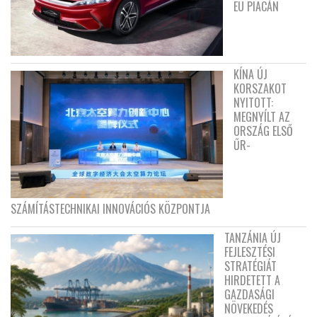
EU PIACÁN
KÍNA ÚJ
KORSZAKOT
NYITOTT:
MEGNYÍLT AZ
ORSZÁG ELSŐ
ŰR-
SZÁMÍTÁSTECHNIKAI INNOVÁCIÓS KÖZPONTJA
TANZÁNIA ÚJ
FEJLESZTÉSI
STRATÉGIÁT
HIRDETETT A
GAZDASÁGI
NÖVEKEDÉS