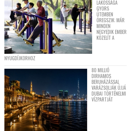
LAKOSSÁGA
GYORS
ÜTEMBEN
ÖREGSZIK: MÁR
MINDEN
NEGYEDIK EMBER
KÖZELÍT A
NYUGDÍJKORHOZ
80 MILLIÓ
DIRHAMOS
BERUHÁZÁSSAL
VARÁZSOLJÁK ÚJJÁ
DUBAI TÖRTÉNELMI
VÍZPARTJÁT