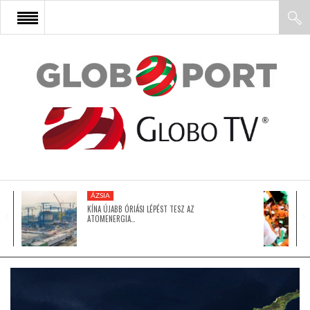
FŐOLDAL
AFRIKA
EURÓPA
ÁZSIA
ÁZSIA
KÍNA ÚJABB ÓRIÁSI LÉPÉST TESZ AZ
ATOMENERGIA…
ÉSZAK-AMERIKA
LATIN-AMERIKA