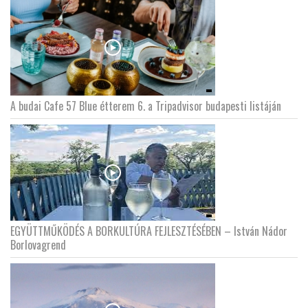
A budai Cafe 57 Blue étterem 6. a Tripadvisor budapesti listáján
EGYÜTTMŰKÖDÉS A BORKULTÚRA FEJLESZTÉSÉBEN – István Nádor
Borlovagrend