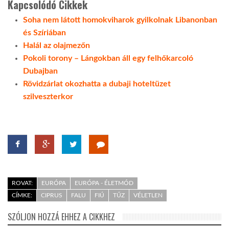
Kapcsolódó Cikkek
Soha nem látott homokviharok gyilkolnak Libanonban
LATIMO.HU
és Szíriában
Halál az olajmezőn
GLOBOBOOK
Pokoli torony – Lángokban áll egy felhőkarcoló
Dubajban
Rövidzárlat okozhatta a dubaji hoteltüzet
szilveszterkor
ROVAT:
EURÓPA
EURÓPA - ÉLETMÓD
CÍMKE:
CIPRUS
FALU
FIÚ
TŰZ
VÉLETLEN
SZÓLJON HOZZÁ EHHEZ A CIKKHEZ