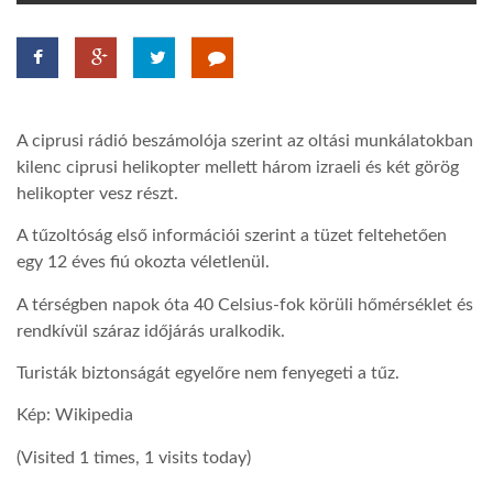
TROPICALMAGAZIN
GLOBOTV
A ciprusi rádió beszámolója szerint az oltási munkálatokban
kilenc ciprusi helikopter mellett három izraeli és két görög
AFRIKA TUDÁSTÁR
helikopter vesz részt.
A tűzoltóság első információi szerint a tüzet feltehetően
A NAP SZÉPE
egy 12 éves fiú okozta véletlenül.
A térségben napok óta 40 Celsius-fok körüli hőmérséklet és
LINKTR.EE
rendkívül száraz időjárás uralkodik.
Turisták biztonságát egyelőre nem fenyegeti a tűz.
GLOBOZSARU
Kép: Wikipedia
(Visited 1 times, 1 visits today)
DOBRAVERO.HU