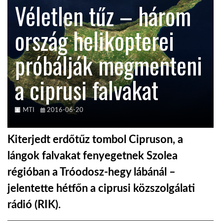
Véletlen tűz – három
KÖZEL-KELET
ország helikopterei
próbálják megmenteni
AUSZTRÁLIA
a ciprusi falvakat
A VILÁG ITTHON
MTI
2016-06-20
MÉDIA
Kiterjedt erdőtűz tombol Cipruson, a
lángok falvakat fenyegetnek Szolea
régióban a Tróodosz-hegy lábánál –
GLOBOTV BP
jelentette hétfőn a ciprusi közszolgálati
rádió (RIK).
HÍR3D