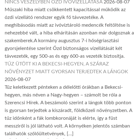
NINCS VESZÉLYBEN ÓZD IVÓVÍZELLÁTÁSA
2026-08-07
Műszaki hiba miatt csökkentett kapacitással működik az
ózdi vízellátó rendszer egyik fő távvezetéke. A
meghibásodás miatt az ivóvíztároló medencék feltöltése is
nehezebbé vált, a hiba elhárításán azonban már dolgoznak a
szakemberek.A kormány augusztus 7-i hőségriasztási
gyorsjelentése szerint Ózd biztonságos vízellátását két
távvezeték, egy 500-as és egy 600-as vezeték biztosítja.
TŰZ ÜTÖTT KI A BEKECSI-HEGYEN, A SZÁRAZ
NÖVÉNYZET MIATT GYORSAN TERJEDTEK A LÁNGOK
2026-08-07
Tűz keletkezett pénteken a délelőtti órákban a Bekecsi-
hegyen, más néven a Nagy-hegyen – számolt be róla a
Szerencsi Hírek. A beszámoló szerint a lángok több ponton
is gyorsan terjedtek a kiszáradt, földközeli növényzetben. A
tűz időnként a fák lombkoronáját is elérte, így a füst
messziről is jól látható volt. A környéken jelentős számban
találhatók szőlőültetvények, […]