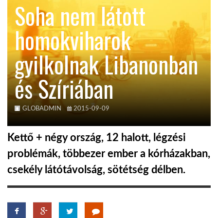
Soha nem látott
KÖZEL-KELET
homokviharok
gyilkolnak Libanonban
AUSZTRÁLIA
és Szíriában
A VILÁG ITTHON
GLOBADMIN
2015-09-09
MÉDIA
Kettő + négy ország, 12 halott, légzési
problémák, többezer ember a kórházakban,
csekély látótávolság, sötétség délben.
GLOBOTV BP
HÍR3D