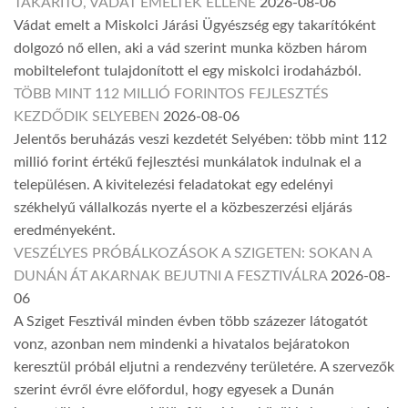
TAKARÍTÓ, VÁDAT EMELTEK ELLENE
2026-08-06
Vádat emelt a Miskolci Járási Ügyészség egy takarítóként
dolgozó nő ellen, aki a vád szerint munka közben három
mobiltelefont tulajdonított el egy miskolci irodaházból.
TÖBB MINT 112 MILLIÓ FORINTOS FEJLESZTÉS
KEZDŐDIK SELYEBEN
2026-08-06
Jelentős beruházás veszi kezdetét Selyében: több mint 112
millió forint értékű fejlesztési munkálatok indulnak el a
településen. A kivitelezési feladatokat egy edelényi
székhelyű vállalkozás nyerte el a közbeszerzési eljárás
eredményeként.
VESZÉLYES PRÓBÁLKOZÁSOK A SZIGETEN: SOKAN A
DUNÁN ÁT AKARNAK BEJUTNI A FESZTIVÁLRA
2026-08-
06
A Sziget Fesztivál minden évben több százezer látogatót
vonz, azonban nem mindenki a hivatalos bejáratokon
keresztül próbál eljutni a rendezvény területére. A szervezők
szerint évről évre előfordul, hogy egyesek a Dunán