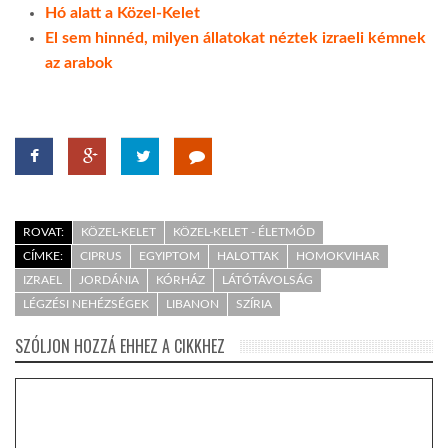
Hó alatt a Közel-Kelet
El sem hinnéd, milyen állatokat néztek izraeli kémnek
az arabok
ROVAT:
KÖZEL-KELET
KÖZEL-KELET - ÉLETMÓD
CÍMKE:
CIPRUS
EGYIPTOM
HALOTTAK
HOMOKVIHAR
IZRAEL
JORDÁNIA
KÓRHÁZ
LÁTÓTÁVOLSÁG
LÉGZÉSI NEHÉZSÉGEK
LIBANON
SZÍRIA
SZÓLJON HOZZÁ EHHEZ A CIKKHEZ