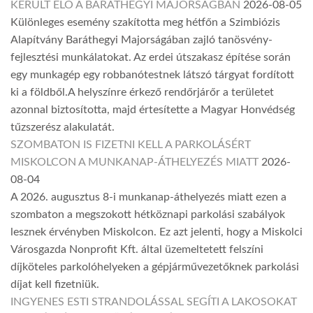
KERÜLT ELŐ A BARÁTHEGYI MAJORSÁGBAN
2026-08-05
Különleges esemény szakította meg hétfőn a Szimbiózis
Alapítvány Baráthegyi Majorságában zajló tanösvény-
fejlesztési munkálatokat. Az erdei útszakasz építése során
egy munkagép egy robbanótestnek látszó tárgyat fordított
ki a földből.A helyszínre érkező rendőrjárőr a területet
azonnal biztosította, majd értesítette a Magyar Honvédség
tűzszerész alakulatát.
SZOMBATON IS FIZETNI KELL A PARKOLÁSÉRT
MISKOLCON A MUNKANAP-ÁTHELYEZÉS MIATT
2026-
08-04
A 2026. augusztus 8-i munkanap-áthelyezés miatt ezen a
szombaton a megszokott hétköznapi parkolási szabályok
lesznek érvényben Miskolcon. Ez azt jelenti, hogy a Miskolci
Városgazda Nonprofit Kft. által üzemeltetett felszíni
díjköteles parkolóhelyeken a gépjárművezetőknek parkolási
díjat kell fizetniük.
INGYENES ESTI STRANDOLÁSSAL SEGÍTI A LAKOSOKAT