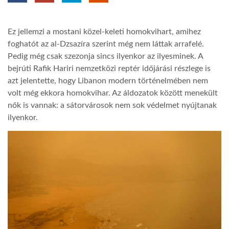
TROPICALMAGAZIN
Ez jellemzi a mostani közel-keleti homokvihart, amihez
foghatót az al-Dzsazíra szerint még nem láttak arrafelé.
GLOBOTV
Pedig még csak szezonja sincs ilyenkor az ilyesminek. A
bejrúti Rafik Hariri nemzetközi reptér időjárási részlege is
azt jelentette, hogy Libanon modern történelmében nem
AFRIKA TUDÁSTÁR
volt még ekkora homokvihar. Az áldozatok között menekült
nők is vannak: a sátorvárosok nem sok védelmet nyújtanak
ilyenkor.
A NAP SZÉPE
LINKTR.EE
GLOBOZSARU
DOBRAVERO.HU