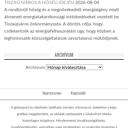
TISZAÚJVÁROS A HŐSÉG IDEJÉN
2026-08-04
A rendkívüli hőség és a megnövekedett energiaigény miatt
átmeneti energiatakarékossági intézkedéseket vezetett be
Tiszaújváros önkormányzata. A döntés célja, hogy
csökkentsék az energiafelhasználást úgy, hogy közben a
legfontosabb közszolgáltatások zavartalanul működjenek.
ARCHÍVUM
Archívum
Impresszum
Kapcsolat
A globoport.hu felületén található minden információ, beleértve a képi,
grafikai megjelenítést, az oldalak szerkezetét a GloboPort Média
kizárólagos tulajdona. Mindennemű továbbszolgáltatás,
továbbértékesítés, egészében vagy részleteiben az újraközlés kizárólag a