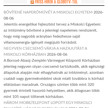
FRISS HÍREK A GLOBOTV-TŐL
BŐVÍTENÉ NAPERŐMŰVÉT A MISKOLCI EGYETEM
2026-
08-06
Jelentős energetikai fejlesztést tervez a Miskolci Egyetem:
az intézmény bővítené a jelenlegi napelemes rendszerét,
hogy még nagyobb arányban fedezhesse saját
villamosenergia-igényét megújuló forrásból.
NEGYVEN CSECSEMŐ VÁRJA A HAZAJUTÁST A
MISKOLCI KÓRHÁZBAN
2026-08-06
A Borsod-Abaúj-Zemplén Vármegyei Központi Kórházban
jelenleg negyven olyan csecsemő tartózkodik, akik egészségi
állapotuk alapján már elhagyhatnák az intézményt, azonban
családi vagy gyermekvédelmi okok miatt továbbra is kórházi
ellátásban maradnak. Országos szinten több mint 320
gyermek érintett hasonló helyzetben, akik átlagosan több
mint 105 napot töltenek kórházban.
HÁROM MOBILTELEFONT LOPOTT EGY MISKOLCI