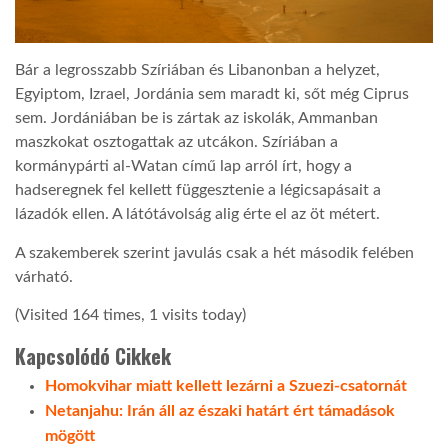
LATIMO.HU
Bár a legrosszabb Szíriában és Libanonban a helyzet,
Egyiptom, Izrael, Jordánia sem maradt ki, sőt még Ciprus
GLOBOBOOK
sem. Jordániában be is zártak az iskolák, Ammanban
maszkokat osztogattak az utcákon. Szíriában a
kormánypárti al-Watan című lap arról írt, hogy a
hadseregnek fel kellett függesztenie a légicsapásait a
lázadók ellen. A látótávolság alig érte el az öt métert.
A szakemberek szerint javulás csak a hét második felében
várható.
(Visited 164 times, 1 visits today)
Kapcsolódó Cikkek
Homokvihar miatt kellett lezárni a Szuezi-csatornát
Netanjahu: Irán áll az északi határt ért támadások
mögött