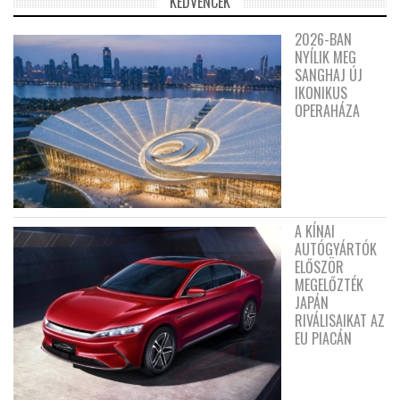
KEDVENCEK
2026-BAN
NYÍLIK MEG
SANGHAJ ÚJ
IKONIKUS
OPERAHÁZA
A KÍNAI
AUTÓGYÁRTÓK
ELŐSZÖR
MEGELŐZTÉK
JAPÁN
RIVÁLISAIKAT AZ
EU PIACÁN