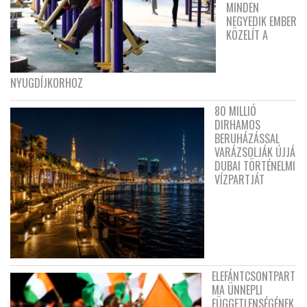
MINDEN
NEGYEDIK EMBER
KÖZELÍT A
NYUGDÍJKORHOZ
80 MILLIÓ
DIRHAMOS
BERUHÁZÁSSAL
VARÁZSOLJÁK ÚJJÁ
DUBAI TÖRTÉNELMI
VÍZPARTJÁT
ELEFÁNTCSONTPART
MA ÜNNEPLI
FÜGGETLENSÉGÉNEK