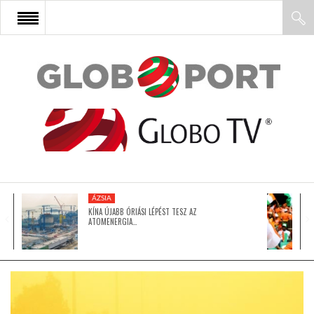
FŐOLDAL
AFRIKA
EURÓPA
ÁZSIA
ÁZSIA
KÍNA ÚJABB ÓRIÁSI LÉPÉST TESZ AZ
ATOMENERGIA…
ÉSZAK-AMERIKA
LATIN-AMERIKA