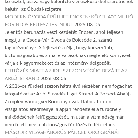
keresztül, úszva vagy különféle vízi eszközökkel szeretnének
bejutni az Óbudai-szigetre.
MODERN ÓVODA ÉPÜLHET ENCSEN: KÖZEL 400 MILLIÓ
FORINTOS FEJLESZTÉS INDUL
2026-08-05
Jelentős beruházás veszi kezdetét Encsen, ahol teljesen
megújul a Csoda-Vár Óvoda és Bölcsőde 2. számú
tagintézménye. A fejlesztés célja, hogy korszerűbb,
biztonságosabb és a mai elvárásoknak megfelelő környezet
várja a kisgyermekeket és az intézmény dolgozóit.
FERTŐZÉS MIATT AZ IDEI SZEZON VÉGÉIG BEZÁRT AZ
ARLÓI STRAND
2026-08-05
A 2026-os fürdési szezon hátralévő részében nem fogadhat
látogatókat az Arlói Suvadás Liget Strand. A Borsod-Abaúj-
Zemplén Vármegyei Kormányhivatal laboratóriumi
vizsgálatok eredményei alapján rendelte el a fürdőhely
működésének felfüggesztését, miután a vízminőség már
nem felelt meg a biztonságos fürdőzés feltételeinek.
MÁSODIK VILÁGHÁBORÚS PÁNCÉLTÖRŐ GRÁNÁT