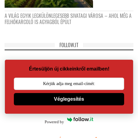
A VILÁG EGYIK LEGKÜLÖNLEGESEBB SIVATAGI VÁROSA – AHOL MÉG A
FELHŐKARCOLÓ IS AGYAGBÓL ÉPÜLT
FOLLOW.IT
Értesüljön új cikkeinkről emailben!
Véglegesítés
Powered by