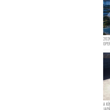
202
OPE
A K
JAPÁ