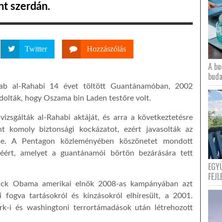
nt szerdán.
Twitter
Hozzászólás
A bu
buda
b al-Rahabi 14 évet töltött Guantánamóban, 2002
vádolták, hogy Oszama bin Laden testőre volt.
izsgálták al-Rahabi aktáját, és arra a következtetésre
nt komoly biztonsági kockázatot, ezért javasolták az
ybe. A Pentagon közleményében köszönetet mondott
ért, amelyet a guantánamói börtön bezárására tett
EGY
FEJL
rack Obama amerikai elnök 2008-as kampányában azt
li fogva tartásokról és kínzásokról elhíresült, a 2001.
k-i és washingtoni terrortámadások után létrehozott