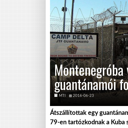
Montenegróba v
guantánamói fo
MTI
2016-06-23
Átszállítottak egy guantána
79-en tartózkodnak a Kuba s