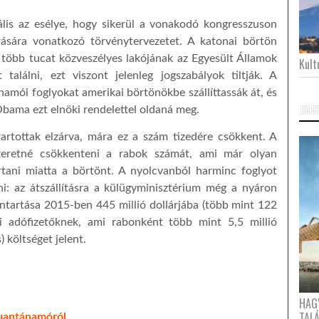
ális az esélye, hogy sikerül a vonakodó kongresszuson
ására vonatkozó törvénytervezetet. A katonai börtön
y több tucat közveszélyes lakójának az Egyesült Államok
Kultu
találni, ezt viszont jelenleg jogszabályok tiltják. A
namói foglyokat amerikai börtönökbe szállíttassák át, és
Obama ezt elnöki rendelettel oldaná meg.
rtottak elzárva, mára ez a szám tizedére csökkent. A
zeretné csökkenteni a rabok számát, ami már olyan
tani miatta a börtönt. A nyolcvanból harminc foglyot
i: az átszállításra a külügyminisztérium még a nyáron
ntartása 2015-ben 445 millió dollárjába (több mint 122
kai adófizetőknek, ami rabonként több mint 5,5 millió
) költséget jelent.
HAG
TAL
Guantánamóról