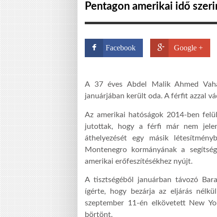
Pentagon amerikai idő szeri
Facebook
Google +
A 37 éves Abdel Malik Ahmed Vaha
januárjában került oda. A férfit azzal 
Az amerikai hatóságok 2014-ben felülv
jutottak, hogy a férfi már nem jele
áthelyezését egy másik létesítmén
Montenegro kormányának a segítségé
amerikai erőfeszítésékhez nyújt.
A tisztségéből januárban távozó Ba
ígérte, hogy bezárja az eljárás nélkü
szeptember 11-én elkövetett New Yor
börtönt.