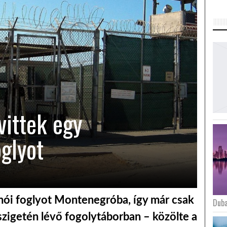
ittek egy
glyot
mói foglyot Montenegróba, így már csak
Duba
zigetén lévő fogolytáborban – közölte a