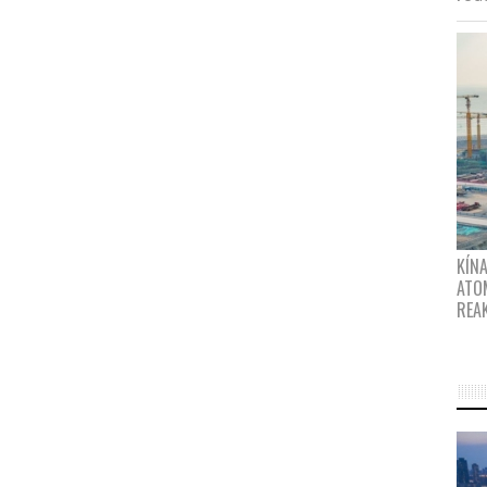
KÍNA
ATO
REA