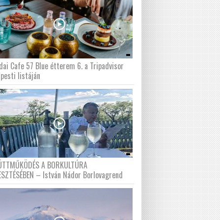
dai Cafe 57 Blue étterem 6. a Tripadvisor
pesti listáján
ÜTTMŰKÖDÉS A BORKULTÚRA
ESZTÉSÉBEN – István Nádor Borlovagrend