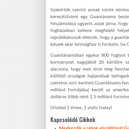
Szakértők szerint annak szinte minim
keresztülvinni egy Guantánamo bezár
felszámolása ugyanis azzal járna, hog
fogházaiban kellene megfelelő helyet 
republikánusok ellenzik, hogy a guantá
készek akár bírósághoz is fordulni, ha 
Guantánamóban egykor 800 foglyot ta
kormányzat nagyjából 20 körülire s
alacsony, hogy nem érné meg fenntar
külföldi országok hajlandóak befogadn
szeretne sort keríteni.Guantánamo fen
milliárd forintjába) került az ameri
dolláros (több mint 1,5 milliárd forintos
(Visited 1 times, 1 visits today)
Kapcsolódó Cikkek
Megkezdik a rabok elszállítását 