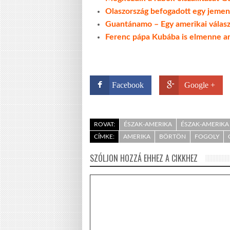
Olaszország befogadott egy jemen
Guantánamo – Egy amerikai válasz 
Ferenc pápa Kubába is elmenne am
Facebook
Google +
ROVAT:
ÉSZAK-AMERIKA
ÉSZAK-AMERIKA 
CÍMKE:
AMERIKA
BÖRTÖN
FOGOLY
SZÓLJON HOZZÁ EHHEZ A CIKKHEZ