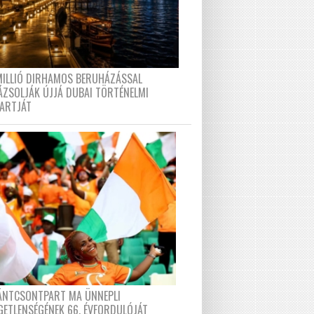
MILLIÓ DIRHAMOS BERUHÁZÁSSAL
ÁZSOLJÁK ÚJJÁ DUBAI TÖRTÉNELMI
PARTJÁT
FÁNTCSONTPART MA ÜNNEPLI
GETLENSÉGÉNEK 66. ÉVFORDULÓJÁT