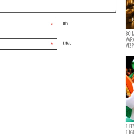
*
NÉV
80 
VAR
*
EMAIL
VÍZ
ELE
FÜG