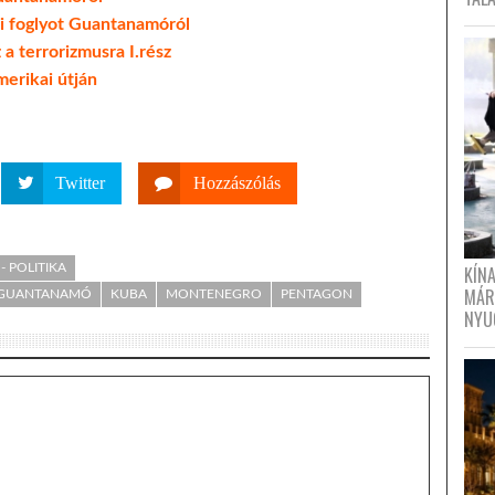
i foglyot Guantanamóról
a terrorizmusra I.rész
erikai útján
Twitter
Hozzászólás
- POLITIKA
KÍN
MÁR
GUANTANAMÓ
KUBA
MONTENEGRO
PENTAGON
NYU