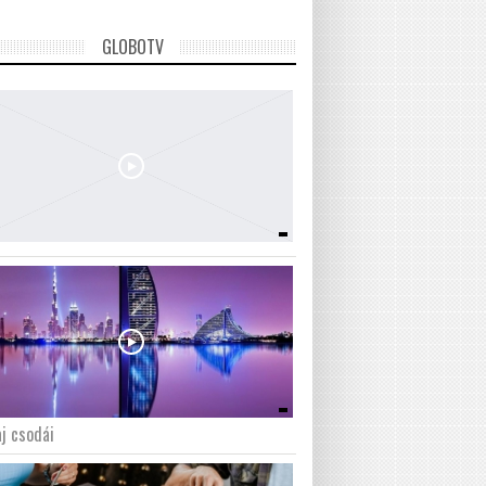
GLOBOTV
j csodái