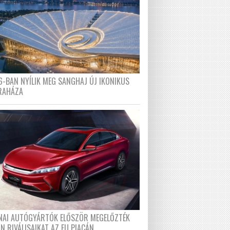
6-BAN NYÍLIK MEG SANGHAJ ÚJ IKONIKUS
RAHÁZA
ÍNAI AUTÓGYÁRTÓK ELŐSZÖR MEGELŐZTÉK
N RIVÁLISAIKAT AZ EU PIACÁN