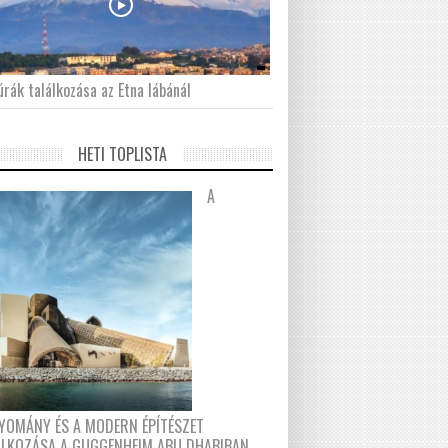
́rák találkozása az Etna lábánál
HETI TOPLISTA
A
YOMÁNY ÉS A MODERN ÉPÍTÉSZET
ÁLKOZÁSA A GUGGENHEIM ABU DHABIBAN