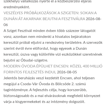
székhelyű vállalkozás nyerte el a közbeszerzési eljárás
eredményeként.
VESZÉLYES PRÓBÁLKOZÁSOK A SZIGETEN: SOKAN A
DUNÁN ÁT AKARNAK BEJUTNI A FESZTIVÁLRA
2026-08-
06
A Sziget Fesztivál minden évben több százezer látogatót
vonz, azonban nem mindenki a hivatalos bejáratokon
keresztül próbál eljutni a rendezvény területére. A szervezők
szerint évről évre előfordul, hogy egyesek a Dunán
keresztül, úszva vagy különféle vízi eszközökkel szeretnének
bejutni az Óbudai-szigetre.
MODERN ÓVODA ÉPÜLHET ENCSEN: KÖZEL 400 MILLIÓ
FORINTOS FEJLESZTÉS INDUL
2026-08-05
Jelentős beruházás veszi kezdetét Encsen, ahol teljesen
megújul a Csoda-Vár Óvoda és Bölcsőde 2. számú
tagintézménye. A fejlesztés célja, hogy korszerűbb,
biztonságosabb és a mai elvárásoknak megfelelő környezet
várja a kisgyermekeket és az intézmény dolgozóit.