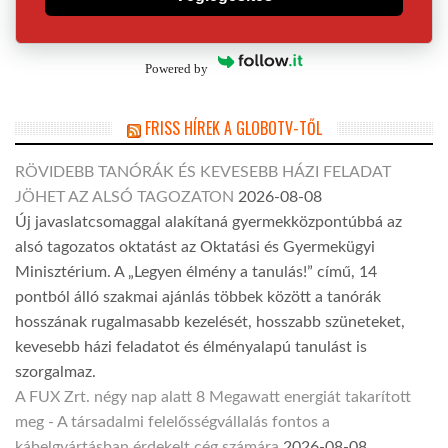
Powered by
FRISS HÍREK A GLOBOTV-TŐL
RÖVIDEBB TANÓRÁK ÉS KEVESEBB HÁZI FELADAT
JÖHET AZ ALSÓ TAGOZATON
2026-08-08
Új javaslatcsomaggal alakítaná gyermekközpontúbbá az
alsó tagozatos oktatást az Oktatási és Gyermekügyi
Minisztérium. A „Legyen élmény a tanulás!” című, 14
pontból álló szakmai ajánlás többek között a tanórák
hosszának rugalmasabb kezelését, hosszabb szüneteket,
kevesebb házi feladatot és élményalapú tanulást is
szorgalmaz.
A FUX Zrt. négy nap alatt 8 Megawatt energiát takarított
meg - A társadalmi felelősségvállalás fontos a
kábelgyártásban érdekelt cég számára
2026-08-08