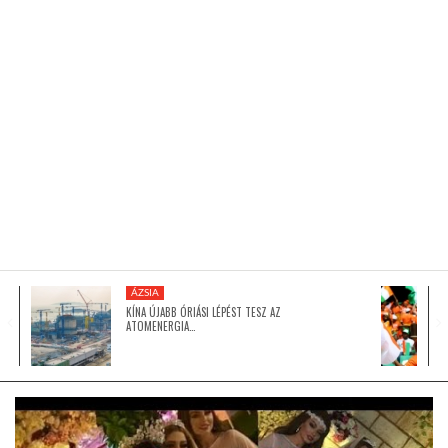
KÖZEL-KELET
AUSZTRÁLIA
A VILÁG ITTHON
MÉDIA
ÁZSIA
KÍNA ÚJABB ÓRIÁSI LÉPÉST TESZ AZ
ATOMENERGIA…
GLOBOTV BP
HÍR3D