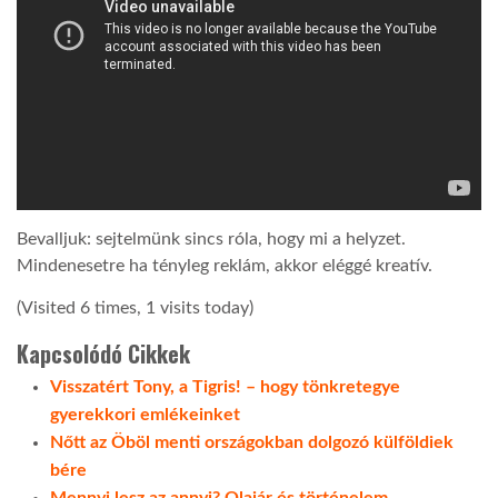
Bevalljuk: sejtelmünk sincs róla, hogy mi a helyzet.
Mindenesetre ha tényleg reklám, akkor eléggé kreatív.
(Visited 6 times, 1 visits today)
Kapcsolódó Cikkek
Visszatért Tony, a Tigris! – hogy tönkretegye
gyerekkori emlékeinket
Nőtt az Öböl menti országokban dolgozó külföldiek
bére