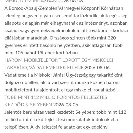
MISKOLCI KÓRHÁZBAN
2026-08-06
A Borsod-Abaúj-Zemplén Vármegyei Központi Kórházban
jelenleg negyven olyan csecsemő tartózkodik, akik egészségi
állapotuk alapján már elhagyhatnák az intézményt, azonban
családi vagy gyermekvédelmi okok miatt továbbra is kórházi
ellátásban maradnak. Országos szinten több mint 320
gyermek érintett hasonló helyzetben, akik átlagosan több
mint 105 napot töltenek kórházban.
HÁROM MOBILTELEFONT LOPOTT EGY MISKOLCI
TAKARÍTÓ, VÁDAT EMELTEK ELLENE
2026-08-06
Vádat emelt a Miskolci Járási Ügyészség egy takarítóként
dolgozó nő ellen, aki a vád szerint munka közben három
mobiltelefont tulajdonított el egy miskolci irodaházból.
TÖBB MINT 112 MILLIÓ FORINTOS FEJLESZTÉS
KEZDŐDIK SELYEBEN
2026-08-06
Jelentős beruházás veszi kezdetét Selyében: több mint 112
millió forint értékű fejlesztési munkálatok indulnak el a
településen. A kivitelezési feladatokat egy edelényi