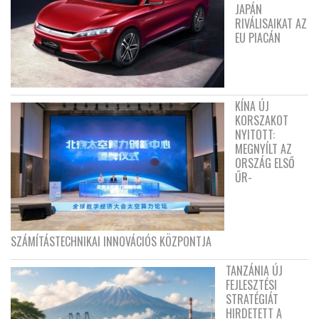
JAPÁN
RIVÁLISAIKAT AZ
EU PIACÁN
KÍNA ÚJ
KORSZAKOT
NYITOTT:
MEGNYÍLT AZ
ORSZÁG ELSŐ
ŰR-
SZÁMÍTÁSTECHNIKAI INNOVÁCIÓS KÖZPONTJA
TANZÁNIA ÚJ
FEJLESZTÉSI
STRATÉGIÁT
HIRDETETT A