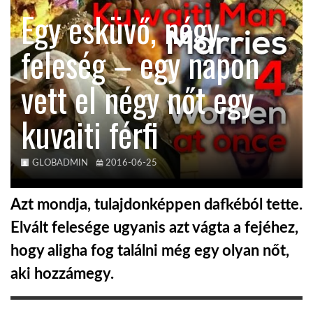
Egy esküvő, négy
TROPICALMAGAZIN
feleség – egy napon
GLOBOTV
vett el négy nőt egy
kuvaiti férfi
AFRIKA TUDÁSTÁR
A NAP SZÉPE
GLOBADMIN
2016-06-25
Azt mondja, tulajdonképpen dafkéból tette.
LINKTR.EE
Elvált felesége ugyanis azt vágta a fejéhez,
hogy aligha fog találni még egy olyan nőt,
GLOBOZSARU
aki hozzámegy.
DOBRAVERO.HU