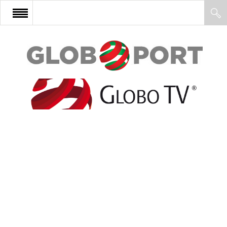
FŐOLDAL
AFRIKA
EURÓPA
ÁZSIA
ÉSZAK-AMERIKA
LATIN-AMERIKA