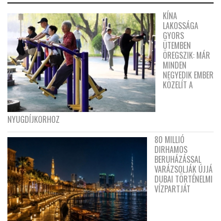
KÍNA
LAKOSSÁGA
GYORS
ÜTEMBEN
ÖREGSZIK: MÁR
MINDEN
NEGYEDIK EMBER
KÖZELÍT A
NYUGDÍJKORHOZ
80 MILLIÓ
DIRHAMOS
BERUHÁZÁSSAL
VARÁZSOLJÁK ÚJJÁ
DUBAI TÖRTÉNELMI
VÍZPARTJÁT