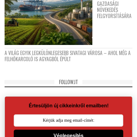
GAZDASÁGI
NÖVEKEDÉS
FELGYORSÍTÁSÁRA
A VILÁG EGYIK LEGKÜLÖNLEGESEBB SIVATAGI VÁROSA – AHOL MÉG A
FELHŐKARCOLÓ IS AGYAGBÓL ÉPÜLT
FOLLOW.IT
Értesüljön új cikkeinkről emailben!
Véglegesítés