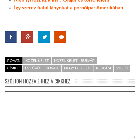
Mennyi lesz az annyi? Olajár és történelem
Így szerez fiatal lányokat a pornóipar Amerikában
ROVAT:
KÖZEL-KELET
KÖZEL-KELET - BULVÁR
CÍMKE:
ESKÜVŐ
KUVAIT
NÉGY FELESÉG
REKLÁM
VIDEÓ
SZÓLJON HOZZÁ EHHEZ A CIKKHEZ