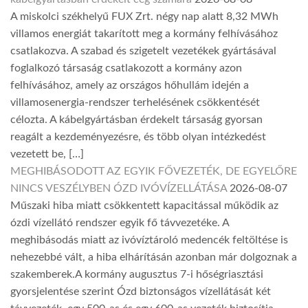
A miskolci székhelyű FUX Zrt. négy nap alatt 8,32 MWh
villamos energiát takarított meg a kormány felhívásához
csatlakozva. A szabad és szigetelt vezetékek gyártásával
foglalkozó társaság csatlakozott a kormány azon
felhívásához, amely az országos hőhullám idején a
villamosenergia-rendszer terhelésének csökkentését
célozta. A kábelgyártásban érdekelt társaság gyorsan
reagált a kezdeményezésre, és több olyan intézkedést
vezetett be, […]
MEGHIBÁSODOTT AZ EGYIK FŐVEZETÉK, DE EGYELŐRE
NINCS VESZÉLYBEN ÓZD IVÓVÍZELLÁTÁSA
2026-08-07
Műszaki hiba miatt csökkentett kapacitással működik az
ózdi vízellátó rendszer egyik fő távvezetéke. A
meghibásodás miatt az ivóvíztároló medencék feltöltése is
nehezebbé vált, a hiba elhárításán azonban már dolgoznak a
szakemberek.A kormány augusztus 7-i hőségriasztási
gyorsjelentése szerint Ózd biztonságos vízellátását két