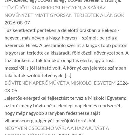
távvezeték, egy 500-as és egy 600-as vezeték biztosítja.
TŰZ ÜTÖTT KI A BEKECSI-HEGYEN, A SZÁRAZ
NÖVÉNYZET MIATT GYORSAN TERJEDTEK A LÁNGOK
2026-08-07
Tűz keletkezett pénteken a délelőtti órákban a Bekecsi-
hegyen, más néven a Nagy-hegyen – számolt be róla a
Szerencsi Hírek. A beszámoló szerint a lángok több ponton
is gyorsan terjedtek a kiszáradt, földközeli növényzetben. A
tűz időnként a fák lombkoronáját is elérte, így a füst
messziről is jól látható volt. A környéken jelentős számban
találhatók szőlőültetvények, […]
BŐVÍTENÉ NAPERŐMŰVÉT A MISKOLCI EGYETEM
2026-
08-06
Jelentős energetikai fejlesztést tervez a Miskolci Egyetem:
az intézmény bővítené a jelenlegi napelemes rendszerét,
hogy még nagyobb arányban fedezhesse saját
villamosenergia-igényét megújuló forrásból.
NEGYVEN CSECSEMŐ VÁRJA A HAZAJUTÁST A