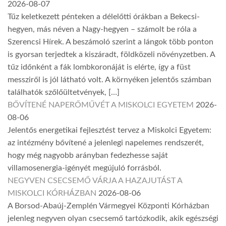
2026-08-07
Tűz keletkezett pénteken a délelőtti órákban a Bekecsi-
hegyen, más néven a Nagy-hegyen – számolt be róla a
Szerencsi Hírek. A beszámoló szerint a lángok több ponton
is gyorsan terjedtek a kiszáradt, földközeli növényzetben. A
tűz időnként a fák lombkoronáját is elérte, így a füst
messziről is jól látható volt. A környéken jelentős számban
találhatók szőlőültetvények, […]
BŐVÍTENÉ NAPERŐMŰVÉT A MISKOLCI EGYETEM
2026-
08-06
Jelentős energetikai fejlesztést tervez a Miskolci Egyetem:
az intézmény bővítené a jelenlegi napelemes rendszerét,
hogy még nagyobb arányban fedezhesse saját
villamosenergia-igényét megújuló forrásból.
NEGYVEN CSECSEMŐ VÁRJA A HAZAJUTÁST A
MISKOLCI KÓRHÁZBAN
2026-08-06
A Borsod-Abaúj-Zemplén Vármegyei Központi Kórházban
jelenleg negyven olyan csecsemő tartózkodik, akik egészségi