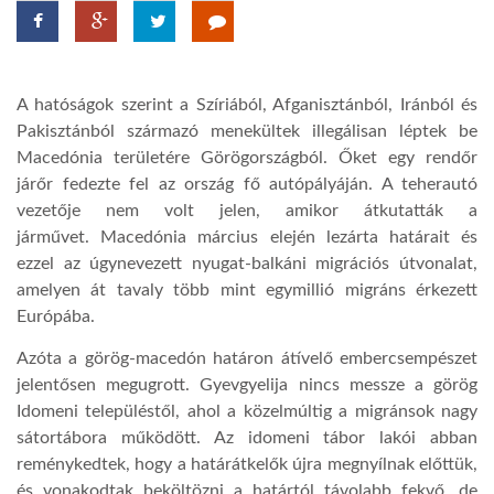
TROPICALMAGAZIN
A hatóságok szerint a Szíriából, Afganisztánból, Iránból és
GLOBOTV
Pakisztánból származó menekültek illegálisan léptek be
Macedónia területére Görögországból. Őket egy rendőr
járőr fedezte fel az ország fő autópályáján. A teherautó
AFRIKA TUDÁSTÁR
vezetője nem volt jelen, amikor átkutatták a
járművet. Macedónia március elején lezárta határait és
A NAP SZÉPE
ezzel az úgynevezett nyugat-balkáni migrációs útvonalat,
amelyen át tavaly több mint egymillió migráns érkezett
Európába.
LINKTR.EE
Azóta a görög-macedón határon átívelő embercsempészet
jelentősen megugrott. Gyevgyelija nincs messze a görög
GLOBOZSARU
Idomeni településtől, ahol a közelmúltig a migránsok nagy
sátortábora működött. Az idomeni tábor lakói abban
reménykedtek, hogy a határátkelők újra megnyílnak előttük,
DOBRAVERO.HU
és vonakodtak beköltözni a határtól távolabb fekvő, de