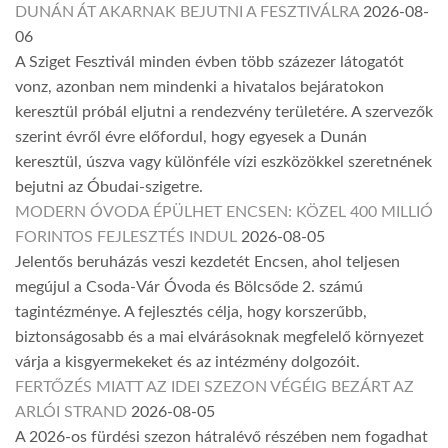
DUNÁN ÁT AKARNAK BEJUTNI A FESZTIVÁLRA
2026-08-
06
A Sziget Fesztivál minden évben több százezer látogatót
vonz, azonban nem mindenki a hivatalos bejáratokon
keresztül próbál eljutni a rendezvény területére. A szervezők
szerint évről évre előfordul, hogy egyesek a Dunán
keresztül, úszva vagy különféle vízi eszközökkel szeretnének
bejutni az Óbudai-szigetre.
MODERN ÓVODA ÉPÜLHET ENCSEN: KÖZEL 400 MILLIÓ
FORINTOS FEJLESZTÉS INDUL
2026-08-05
Jelentős beruházás veszi kezdetét Encsen, ahol teljesen
megújul a Csoda-Vár Óvoda és Bölcsőde 2. számú
tagintézménye. A fejlesztés célja, hogy korszerűbb,
biztonságosabb és a mai elvárásoknak megfelelő környezet
várja a kisgyermekeket és az intézmény dolgozóit.
FERTŐZÉS MIATT AZ IDEI SZEZON VÉGÉIG BEZÁRT AZ
ARLÓI STRAND
2026-08-05
A 2026-os fürdési szezon hátralévő részében nem fogadhat