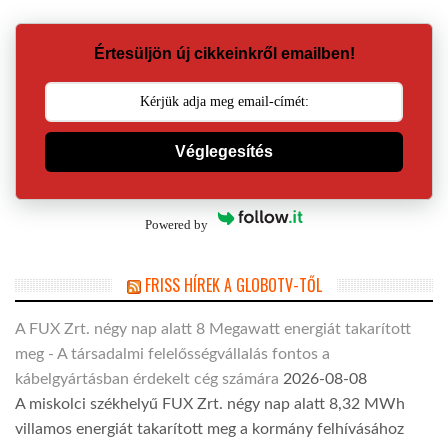
Értesüljön új cikkeinkről emailben!
Véglegesítés
Powered by
FRISS HÍREK A GLOBOTV-TŐL
A FUX Zrt. négy nap alatt 8 Megawatt energiát takarított
meg - A társadalmi felelősségvállalás fontos a
kábelgyártásban érdekelt cég számára
2026-08-08
A miskolci székhelyű FUX Zrt. négy nap alatt 8,32 MWh
villamos energiát takarított meg a kormány felhívásához