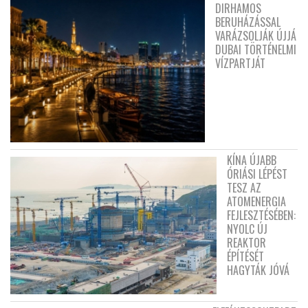
DIRHAMOS
BERUHÁZÁSSAL
VARÁZSOLJÁK ÚJJÁ
DUBAI TÖRTÉNELMI
VÍZPARTJÁT
KÍNA ÚJABB
ÓRIÁSI LÉPÉST
TESZ AZ
ATOMENERGIA
FEJLESZTÉSÉBEN:
NYOLC ÚJ
REAKTOR
ÉPÍTÉSÉT
HAGYTÁK JÓVÁ