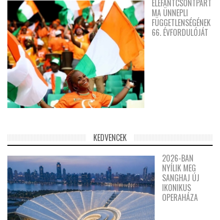
ELEFÁNTCSONTPART
MA ÜNNEPLI
FÜGGETLENSÉGÉNEK
66. ÉVFORDULÓJÁT
KEDVENCEK
2026-BAN
NYÍLIK MEG
SANGHAJ ÚJ
IKONIKUS
OPERAHÁZA