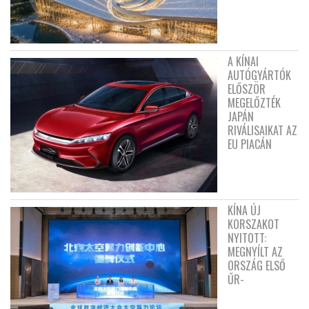
A KÍNAI
AUTÓGYÁRTÓK
ELŐSZÖR
MEGELŐZTÉK
JAPÁN
RIVÁLISAIKAT AZ
EU PIACÁN
KÍNA ÚJ
KORSZAKOT
NYITOTT:
MEGNYÍLT AZ
ORSZÁG ELSŐ
ŰR-