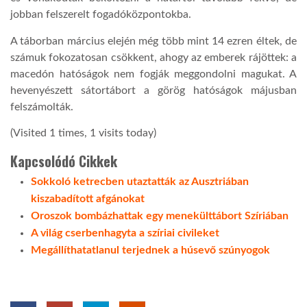
jobban felszerelt fogadóközpontokba.
LATIMO.HU
A táborban március elején még több mint 14 ezren éltek, de
számuk fokozatosan csökkent, ahogy az emberek rájöttek: a
GLOBOBOOK
macedón hatóságok nem fogják meggondolni magukat. A
hevenyészett sátortábort a görög hatóságok májusban
felszámolták.
(Visited 1 times, 1 visits today)
Kapcsolódó Cikkek
Sokkoló ketrecben utaztatták az Ausztriában
kiszabadított afgánokat
Oroszok bombázhattak egy menekülttábort Szíriában
A világ cserbenhagyta a szíriai civileket
Megállíthatatlanul terjednek a húsevő szúnyogok