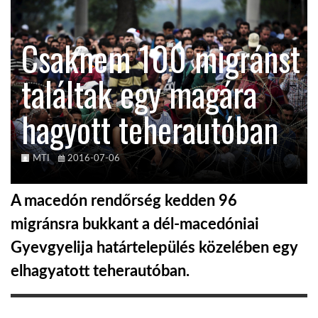
KÖZEL-KELET
Csaknem 100 migránst
találtak egy magára
AUSZTRÁLIA
hagyott teherautóban
A VILÁG ITTHON
MTI
2016-07-06
MÉDIA
A macedón rendőrség kedden 96
migránsra bukkant a dél-macedóniai
Gyevgyelija határtelepülés közelében egy
GLOBOTV BP
elhagyatott teherautóban.
HÍR3D