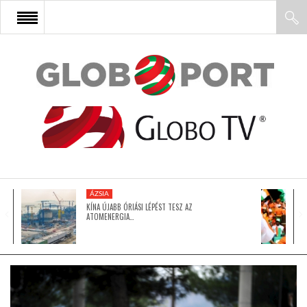
FŐOLDAL
AFRIKA
EURÓPA
ÁZSIA
ÁZSIA
KÍNA ÚJABB ÓRIÁSI LÉPÉST TESZ AZ
ATOMENERGIA…
ÉSZAK-AMERIKA
LATIN-AMERIKA