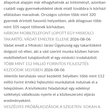
állapotuk alapján már elhagyhatnák az intézményt, azonban
családi vagy gyermekvédelmi okok miatt továbbra is kórházi
ellátásban maradnak. Országos szinten több mint 320
gyermek érintett hasonló helyzetben, akik átlagosan több
mint 105 napot töltenek kórházban.
HÁROM MOBILTELEFONT LOPOTT EGY MISKOLCI
TAKARÍTÓ, VÁDAT EMELTEK ELLENE
2026-08-06
Vádat emelt a Miskolci Járási Ügyészség egy takarítóként
dolgozó nő ellen, aki a vád szerint munka közben három
mobiltelefont tulajdonított el egy miskolci irodaházból.
TÖBB MINT 112 MILLIÓ FORINTOS FEJLESZTÉS
KEZDŐDIK SELYEBEN
2026-08-06
Jelentős beruházás veszi kezdetét Selyében: több mint 112
millió forint értékű fejlesztési munkálatok indulnak el a
településen. A kivitelezési feladatokat egy edelényi
székhelyű vállalkozás nyerte el a közbeszerzési eljárás
eredményeként.
VESZÉLYES PRÓBÁLKOZÁSOK A SZIGETEN: SOKAN A