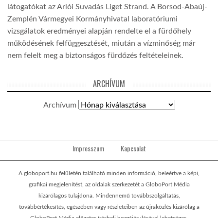
látogatókat az Arlói Suvadás Liget Strand. A Borsod-Abaúj-
Zemplén Vármegyei Kormányhivatal laboratóriumi
vizsgálatok eredményei alapján rendelte el a fürdőhely
működésének felfüggesztését, miután a vízminőség már
nem felelt meg a biztonságos fürdőzés feltételeinek.
ARCHÍVUM
Archívum
Impresszum
Kapcsolat
A globoport.hu felületén található minden információ, beleértve a képi,
grafikai megjelenítést, az oldalak szerkezetét a GloboPort Média
kizárólagos tulajdona. Mindennemű továbbszolgáltatás,
továbbértékesítés, egészében vagy részleteiben az újraközlés kizárólag a
GloboPort Média előzetes írásbeli hozzájárulásával lehetséges.