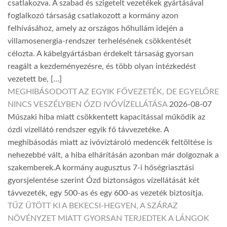
csatlakozva. A szabad és szigetelt vezetékek gyártásával
foglalkozó társaság csatlakozott a kormány azon
felhívásához, amely az országos hőhullám idején a
villamosenergia-rendszer terhelésének csökkentését
célozta. A kábelgyártásban érdekelt társaság gyorsan
reagált a kezdeményezésre, és több olyan intézkedést
vezetett be, […]
MEGHIBÁSODOTT AZ EGYIK FŐVEZETÉK, DE EGYELŐRE
NINCS VESZÉLYBEN ÓZD IVÓVÍZELLÁTÁSA
2026-08-07
Műszaki hiba miatt csökkentett kapacitással működik az
ózdi vízellátó rendszer egyik fő távvezetéke. A
meghibásodás miatt az ivóvíztároló medencék feltöltése is
nehezebbé vált, a hiba elhárításán azonban már dolgoznak a
szakemberek.A kormány augusztus 7-i hőségriasztási
gyorsjelentése szerint Ózd biztonságos vízellátását két
távvezeték, egy 500-as és egy 600-as vezeték biztosítja.
TŰZ ÜTÖTT KI A BEKECSI-HEGYEN, A SZÁRAZ
NÖVÉNYZET MIATT GYORSAN TERJEDTEK A LÁNGOK