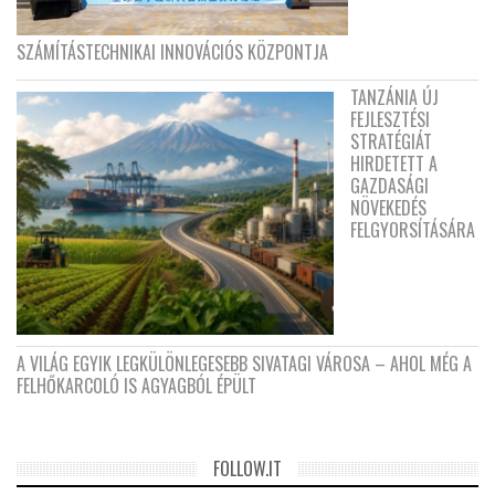
SZÁMÍTÁSTECHNIKAI INNOVÁCIÓS KÖZPONTJA
TANZÁNIA ÚJ
FEJLESZTÉSI
STRATÉGIÁT
HIRDETETT A
GAZDASÁGI
NÖVEKEDÉS
FELGYORSÍTÁSÁRA
A VILÁG EGYIK LEGKÜLÖNLEGESEBB SIVATAGI VÁROSA – AHOL MÉG A
FELHŐKARCOLÓ IS AGYAGBÓL ÉPÜLT
FOLLOW.IT