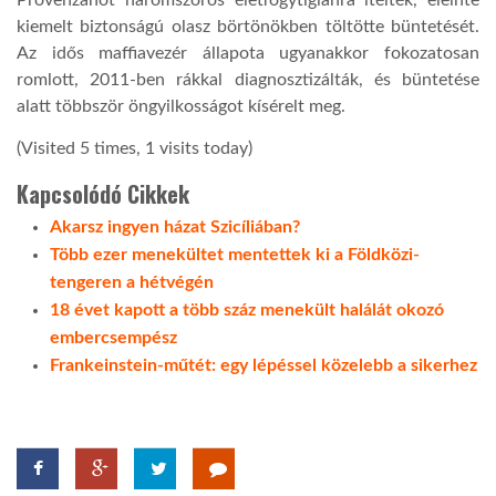
kiemelt biztonságú olasz börtönökben töltötte büntetését.
Az idős maffiavezér állapota ugyanakkor fokozatosan
romlott, 2011-ben rákkal diagnosztizálták, és büntetése
alatt többször öngyilkosságot kísérelt meg.
(Visited 5 times, 1 visits today)
Kapcsolódó Cikkek
Akarsz ingyen házat Szicíliában?
Több ezer menekültet mentettek ki a Földközi-
tengeren a hétvégén
18 évet kapott a több száz menekült halálát okozó
embercsempész
Frankeinstein-műtét: egy lépéssel közelebb a sikerhez