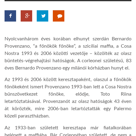
TROPICALMAGAZIN
GLOBOTV
Nyolcvanhárom éves korában elhunyt szerdán Bernardo
Provenzano, “a főnökök főnöke”, a szicíliai maffia, a Cosa
AFRIKA TUDÁSTÁR
Nostra 1993 és 2006 közötti vezetője – közölték az olasz
büntetés-végrehajtási hatóságok. A corleonei születésű, 83
éves Bernardo Provenzano egy milánói kórházban hunyt el.
A NAP SZÉPE
Az 1993 és 2006 között keresztapaként, olaszul a főnökök
főnökeként ismert Provenzano 1993-ban lett a Cosa Nostra
LINKTR.EE
bűnszövetkezet főnöke, elődje, Toto Riina
letartóztatásával. Provenzanót az olasz hatóságok 43 éven
át körözték, mire 2006-ban letartóztatták egy Palermo
GLOBOZSARU
közeli parasztházban.
Az 1933-ban született keresztapa már fiatalkorában
DOBRAVERO.HU
belépett a maffiába. Bár Corleonéban született, de nem a