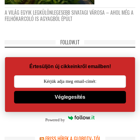
A VILÁG EGYIK LEGKÜLÖNLEGESEBB SIVATAGI VÁROSA – AHOL MÉG A
FELHŐKARCOLÓ IS AGYAGBÓL ÉPÜLT
FOLLOW.IT
Értesüljön új cikkeinkről emailben!
Véglegesítés
Powered by
FRISS HÍREK A GLOBOTV-TŐL