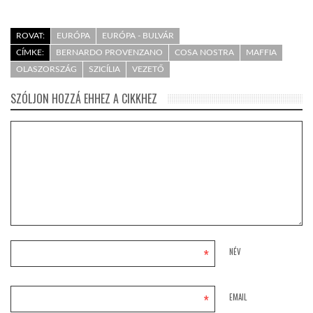
ROVAT:
EURÓPA
EURÓPA - BULVÁR
CÍMKE:
BERNARDO PROVENZANO
COSA NOSTRA
MAFFIA
OLASZORSZÁG
SZICÍLIA
VEZETŐ
SZÓLJON HOZZÁ EHHEZ A CIKKHEZ
*
NÉV
*
EMAIL