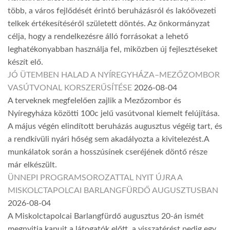
több, a város fejlődését érintő beruházásról és lakóövezeti
telkek értékesítéséről született döntés. Az önkormányzat
célja, hogy a rendelkezésre álló forrásokat a lehető
leghatékonyabban használja fel, miközben új fejlesztéseket
készít elő.
JÓ ÜTEMBEN HALAD A NYÍREGYHÁZA–MEZŐZOMBOR
VASÚTVONAL KORSZERŰSÍTÉSE
2026-08-04
A terveknek megfelelően zajlik a Mezőzombor és
Nyíregyháza közötti 100c jelű vasútvonal kiemelt felújítása.
A május végén elindított beruházás augusztus végéig tart, és
a rendkívüli nyári hőség sem akadályozta a kivitelezést.A
munkálatok során a hosszúsínek cseréjének döntő része
már elkészült.
ÜNNEPI PROGRAMSOROZATTAL NYIT ÚJRA A
MISKOLCTAPOLCAI BARLANGFÜRDŐ AUGUSZTUSBAN
2026-08-04
A Miskolctapolcai Barlangfürdő augusztus 20-án ismét
megnyitja kapuit a látogatók előtt, a visszatérést pedig egy