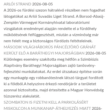
ARLÓI STRAND
2026-08-05
A 2026-os fürdési szezon hátralévő részében nem fogadhat
látogatókat az Arlói Suvadás Liget Strand. A Borsod-Abaúj-
Zemplén Vármegyei Kormányhivatal laboratóriumi
vizsgálatok eredményei alapján rendelte el a fürdőhely
működésének felfüggesztését, miután a vízminőség már
nem felelt meg a biztonságos fürdőzés feltételeinek.
MÁSODIK VILÁGHÁBORÚS PÁNCÉLTÖRŐ GRÁNÁT
KERÜLT ELŐ A BARÁTHEGYI MAJORSÁGBAN
2026-08-05
Különleges esemény szakította meg hétfőn a Szimbiózis
Alapítvány Baráthegyi Majorságában zajló tanösvény-
fejlesztési munkálatokat. Az erdei útszakasz építése során
egy munkagép egy robbanótestnek látszó tárgyat fordított
ki a földből.A helyszínre érkező rendőrjárőr a területet
azonnal biztosította, majd értesítette a Magyar Honvédség
tűzszerész alakulatát.
SZOMBATON IS FIZETNI KELL A PARKOLÁSÉRT
MISKOLCON A MUNKANAP-ÁTHELYEZÉS MIATT
2026-