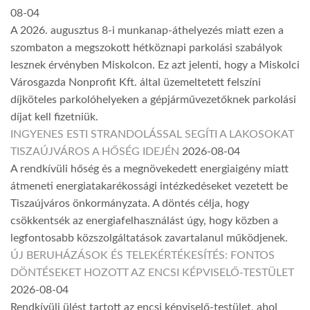
08-04
A 2026. augusztus 8-i munkanap-áthelyezés miatt ezen a
szombaton a megszokott hétköznapi parkolási szabályok
lesznek érvényben Miskolcon. Ez azt jelenti, hogy a Miskolci
Városgazda Nonprofit Kft. által üzemeltetett felszíni
díjköteles parkolóhelyeken a gépjárművezetőknek parkolási
díjat kell fizetniük.
INGYENES ESTI STRANDOLÁSSAL SEGÍTI A LAKOSOKAT
TISZAÚJVÁROS A HŐSÉG IDEJÉN
2026-08-04
A rendkívüli hőség és a megnövekedett energiaigény miatt
átmeneti energiatakarékossági intézkedéseket vezetett be
Tiszaújváros önkormányzata. A döntés célja, hogy
csökkentsék az energiafelhasználást úgy, hogy közben a
legfontosabb közszolgáltatások zavartalanul működjenek.
ÚJ BERUHÁZÁSOK ÉS TELEKÉRTÉKESÍTÉS: FONTOS
DÖNTÉSEKET HOZOTT AZ ENCSI KÉPVISELŐ-TESTÜLET
2026-08-04
Rendkívüli ülést tartott az encsi képviselő-testület, ahol