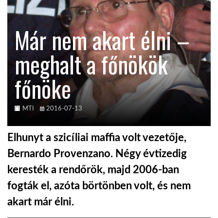
KÖZEL-KELET
Már nem akart élni –
meghalt a főnökök
AUSZTRÁLIA
főnöke
A VILÁG ITTHON
MTI
2016-07-13
MÉDIA
Elhunyt a szicíliai maffia volt vezetője,
Bernardo Provenzano. Négy évtizedig
keresték a rendőrök, majd 2006-ban
GLOBOTV BP
fogták el, azóta börtönben volt, és nem
akart már élni.
HÍR3D