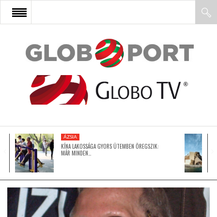
FŐOLDAL
AFRIKA
EURÓPA
ÁZSIA
ÁZSIA
KÍNA LAKOSSÁGA GYORS ÜTEMBEN ÖREGSZIK:
MÁR MINDEN…
ÉSZAK-AMERIKA
LATIN-AMERIKA