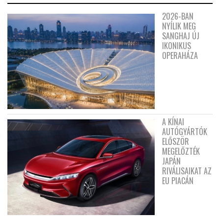
2026-BAN
NYÍLIK MEG
SANGHAJ ÚJ
IKONIKUS
OPERAHÁZA
A KÍNAI
AUTÓGYÁRTÓK
ELŐSZÖR
MEGELŐZTÉK
JAPÁN
RIVÁLISAIKAT AZ
EU PIACÁN