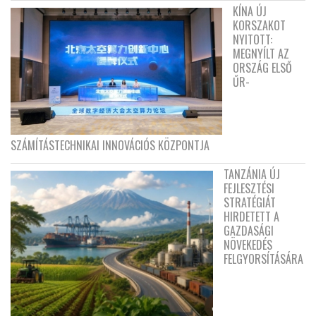
KÍNA ÚJ
KORSZAKOT
NYITOTT:
MEGNYÍLT AZ
ORSZÁG ELSŐ
ŰR-
SZÁMÍTÁSTECHNIKAI INNOVÁCIÓS KÖZPONTJA
TANZÁNIA ÚJ
FEJLESZTÉSI
STRATÉGIÁT
HIRDETETT A
GAZDASÁGI
NÖVEKEDÉS
FELGYORSÍTÁSÁRA