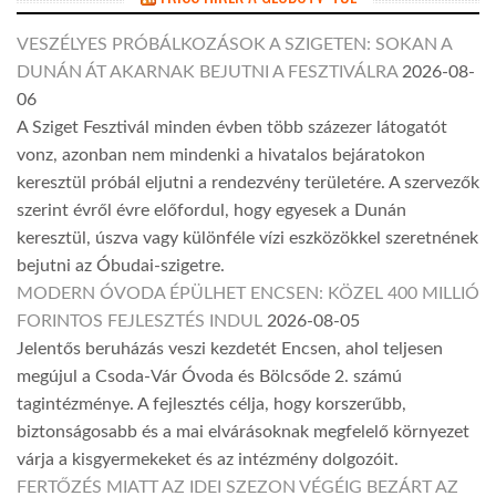
VESZÉLYES PRÓBÁLKOZÁSOK A SZIGETEN: SOKAN A
DUNÁN ÁT AKARNAK BEJUTNI A FESZTIVÁLRA
2026-08-
06
A Sziget Fesztivál minden évben több százezer látogatót
vonz, azonban nem mindenki a hivatalos bejáratokon
keresztül próbál eljutni a rendezvény területére. A szervezők
szerint évről évre előfordul, hogy egyesek a Dunán
keresztül, úszva vagy különféle vízi eszközökkel szeretnének
bejutni az Óbudai-szigetre.
MODERN ÓVODA ÉPÜLHET ENCSEN: KÖZEL 400 MILLIÓ
FORINTOS FEJLESZTÉS INDUL
2026-08-05
Jelentős beruházás veszi kezdetét Encsen, ahol teljesen
megújul a Csoda-Vár Óvoda és Bölcsőde 2. számú
tagintézménye. A fejlesztés célja, hogy korszerűbb,
biztonságosabb és a mai elvárásoknak megfelelő környezet
várja a kisgyermekeket és az intézmény dolgozóit.
FERTŐZÉS MIATT AZ IDEI SZEZON VÉGÉIG BEZÁRT AZ