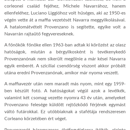
corleonei család fejéhez, Michele Navarrához, hanem
LATIMO.HU
ellenfeléhez, Luciano Liggióhoz volt hűséges, aki az 1950-es
végén vette át a maffia vezetését Navarra meggyilkolásával.
A hatalomátvételt Provenzano is segítette, egyike volt a
GLOBOBOOK
Navarrán rajtaütő fegyvereseknek.
A főnökök főnöke ellen 1963-ban adtak ki körözést az olasz
hatóságok, miután a bérgyilkosként is tevékenykedő
Provenzanónak nem sikerült megölnie a már kései Navarra
egyik emberét. A szicíliai csendőrség viszont akkor próbált
utána eredni Provenzanónak, amikor már nyoma veszett.
A maffiavezér után nem maradt más nyom, mint egy 1959-
ben készült fotó. A hatóságokat végül azok a levélkék,
valamint két csomag vezette nyomra 43 év után, amelyeket
Provenzano felesége küldött rejtőzködő férjének egymást
váltó futárokkal. Ez utóbbiaknak a stafétája rendszeresen
Corleano körzetében ért véget.
Provenzanót háromszoros életfogytiglanra ítélték, eleinte