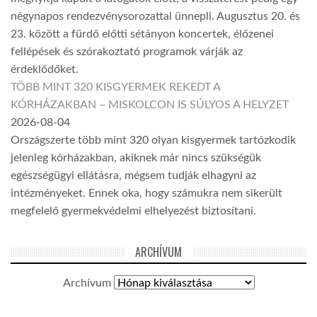
négynapos rendezvénysorozattal ünnepli. Augusztus 20. és
23. között a fürdő előtti sétányon koncertek, élőzenei
fellépések és szórakoztató programok várják az
érdeklődőket.
TÖBB MINT 320 KISGYERMEK REKEDT A
KÓRHÁZAKBAN – MISKOLCON IS SÚLYOS A HELYZET
2026-08-04
Országszerte több mint 320 olyan kisgyermek tartózkodik
jelenleg kórházakban, akiknek már nincs szükségük
egészségügyi ellátásra, mégsem tudják elhagyni az
intézményeket. Ennek oka, hogy számukra nem sikerült
megfelelő gyermekvédelmi elhelyezést biztosítani.
ARCHÍVUM
Archívum