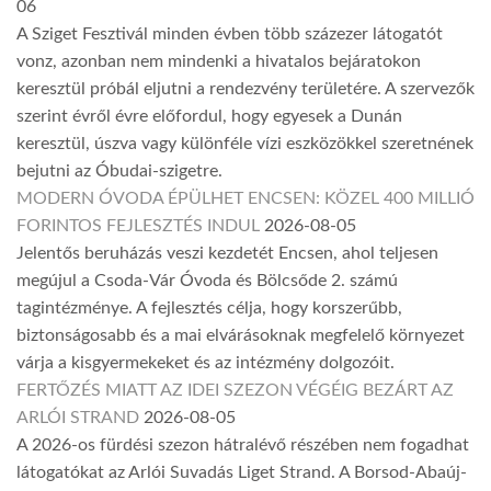
06
A Sziget Fesztivál minden évben több százezer látogatót
vonz, azonban nem mindenki a hivatalos bejáratokon
keresztül próbál eljutni a rendezvény területére. A szervezők
szerint évről évre előfordul, hogy egyesek a Dunán
keresztül, úszva vagy különféle vízi eszközökkel szeretnének
bejutni az Óbudai-szigetre.
MODERN ÓVODA ÉPÜLHET ENCSEN: KÖZEL 400 MILLIÓ
FORINTOS FEJLESZTÉS INDUL
2026-08-05
Jelentős beruházás veszi kezdetét Encsen, ahol teljesen
megújul a Csoda-Vár Óvoda és Bölcsőde 2. számú
tagintézménye. A fejlesztés célja, hogy korszerűbb,
biztonságosabb és a mai elvárásoknak megfelelő környezet
várja a kisgyermekeket és az intézmény dolgozóit.
FERTŐZÉS MIATT AZ IDEI SZEZON VÉGÉIG BEZÁRT AZ
ARLÓI STRAND
2026-08-05
A 2026-os fürdési szezon hátralévő részében nem fogadhat
látogatókat az Arlói Suvadás Liget Strand. A Borsod-Abaúj-