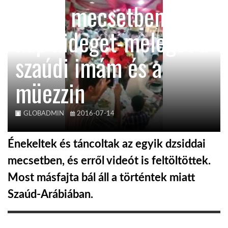
Buli a mecsetben –
KÖZEL-KELET
kap hideget-meleget a
szaúdi imám és a
AUSZTRÁLIA
müezzin
A VILÁG ITTHON
GLOBADMIN
2016-07-14
MÉDIA
Énekeltek és táncoltak az egyik dzsiddai
mecsetben, és erről videót is feltöltöttek.
Most másfajta bál áll a történtek miatt
GLOBOTV BP
Szaúd-Arábiában.
HÍR3D