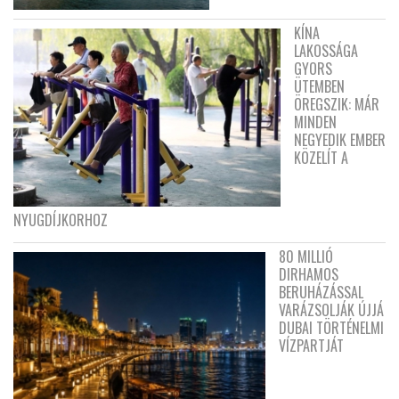
KÍNA
LAKOSSÁGA
GYORS
ÜTEMBEN
ÖREGSZIK: MÁR
MINDEN
NEGYEDIK EMBER
KÖZELÍT A
NYUGDÍJKORHOZ
80 MILLIÓ
DIRHAMOS
BERUHÁZÁSSAL
VARÁZSOLJÁK ÚJJÁ
DUBAI TÖRTÉNELMI
VÍZPARTJÁT