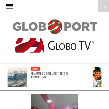
FŐOLDAL
AFRIKA
EURÓPA
ÁZSIA
ÁZSIA
KÍNA ÚJABB ÓRIÁSI LÉPÉST TESZ AZ
ATOMENERGIA…
ÉSZAK-AMERIKA
LATIN-AMERIKA