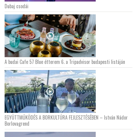
Dubaj csodái
A budai Cafe 57 Blue étterem 6. a Tripadvisor budapesti listáján
EGYÜTTMŰKÖDÉS A BORKULTÚRA FEJLESZTÉSÉBEN – István Nádor
Borlovagrend