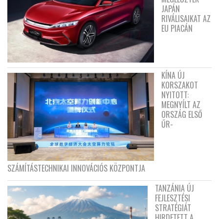
JAPÁN
RIVÁLISAIKAT AZ
EU PIACÁN
KÍNA ÚJ
KORSZAKOT
NYITOTT:
MEGNYÍLT AZ
ORSZÁG ELSŐ
ŰR-
SZÁMÍTÁSTECHNIKAI INNOVÁCIÓS KÖZPONTJA
TANZÁNIA ÚJ
FEJLESZTÉSI
STRATÉGIÁT
HIRDETETT A