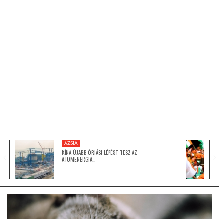
KÖZEL-KELET
AUSZTRÁLIA
A VILÁG ITTHON
MÉDIA
ÁZSIA
KÍNA ÚJABB ÓRIÁSI LÉPÉST TESZ AZ
ATOMENERGIA…
GLOBOTV BP
HÍR3D