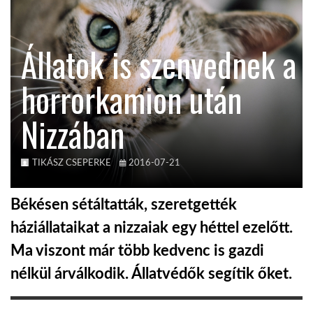
TROPICALMAGAZIN
Állatok is szenvednek a
GLOBOTV
horrorkamion után
Nizzában
AFRIKA TUDÁSTÁR
A NAP SZÉPE
TIKÁSZ CSEPERKE
2016-07-21
Békésen sétáltatták, szeretgették
LINKTR.EE
háziállataikat a nizzaiak egy héttel ezelőtt.
Ma viszont már több kedvenc is gazdi
GLOBOZSARU
nélkül árválkodik. Állatvédők segítik őket.
DOBRAVERO.HU