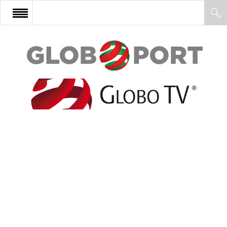
FŐOLDAL
AFRIKA
EURÓPA
ÁZSIA
ÉSZAK-AMERIKA
LATIN-AMERIKA