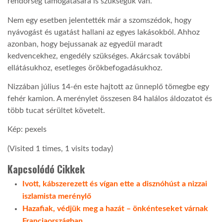
rendőrség támogatására is szükségük van.
Nem egy esetben jelentették már a szomszédok, hogy
nyávogást és ugatást hallani az egyes lakásokból. Ahhoz
azonban, hogy bejussanak az egyedül maradt
kedvencekhez, engedély szükséges. Akárcsak további
ellátásukhoz, esetleges örökbefogadásukhoz.
Nizzában július 14-én este hajtott az ünneplő tömegbe egy
fehér kamion. A merénylet összesen 84 halálos áldozatot és
több tucat sérültet követelt.
Kép: pexels
(Visited 1 times, 1 visits today)
Kapcsolódó Cikkek
Ivott, kábszerezett és vígan ette a disznóhúst a nizzai
iszlamista merénylő
Hazafiak, védjük meg a hazát – önkénteseket várnak
Franciaországban