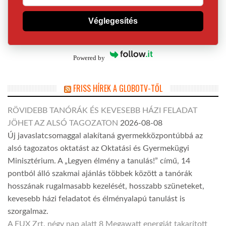
Véglegesítés
Powered by
FRISS HÍREK A GLOBOTV-TŐL
RÖVIDEBB TANÓRÁK ÉS KEVESEBB HÁZI FELADAT
JÖHET AZ ALSÓ TAGOZATON
2026-08-08
Új javaslatcsomaggal alakítaná gyermekközpontúbbá az
alsó tagozatos oktatást az Oktatási és Gyermekügyi
Minisztérium. A „Legyen élmény a tanulás!” című, 14
pontból álló szakmai ajánlás többek között a tanórák
hosszának rugalmasabb kezelését, hosszabb szüneteket,
kevesebb házi feladatot és élményalapú tanulást is
szorgalmaz.
A FUX Zrt. négy nap alatt 8 Megawatt energiát takarított