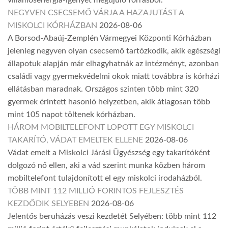
NEGYVEN CSECSEMŐ VÁRJA A HAZAJUTÁST A
MISKOLCI KÓRHÁZBAN
2026-08-06
A Borsod-Abaúj-Zemplén Vármegyei Központi Kórházban
jelenleg negyven olyan csecsemő tartózkodik, akik egészségi
állapotuk alapján már elhagyhatnák az intézményt, azonban
családi vagy gyermekvédelmi okok miatt továbbra is kórházi
ellátásban maradnak. Országos szinten több mint 320
gyermek érintett hasonló helyzetben, akik átlagosan több
mint 105 napot töltenek kórházban.
HÁROM MOBILTELEFONT LOPOTT EGY MISKOLCI
TAKARÍTÓ, VÁDAT EMELTEK ELLENE
2026-08-06
Vádat emelt a Miskolci Járási Ügyészség egy takarítóként
dolgozó nő ellen, aki a vád szerint munka közben három
mobiltelefont tulajdonított el egy miskolci irodaházból.
TÖBB MINT 112 MILLIÓ FORINTOS FEJLESZTÉS
KEZDŐDIK SELYEBEN
2026-08-06
Jelentős beruházás veszi kezdetét Selyében: több mint 112