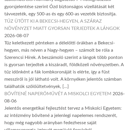
gyorsjelentése szerint Ózd biztonságos vízellátását két
távvezeték, egy 500-as és egy 600-as vezeték biztosítja.
TŰZ ÜTÖTT KI A BEKECSI-HEGYEN, A SZÁRAZ
NÖVÉNYZET MIATT GYORSAN TERJEDTEK A LÁNGOK
2026-08-07
Tűz keletkezett pénteken a délelőtti órákban a Bekecsi-
hegyen, más néven a Nagy-hegyen – számolt be róla a
Szerencsi Hírek. A beszámoló szerint a lángok több ponton
is gyorsan terjedtek a kiszáradt, földközeli növényzetben. A
tűz időnként a fák lombkoronáját is elérte, így a füst
messziről is jól látható volt. A környéken jelentős számban
találhatók szőlőültetvények, […]
BŐVÍTENÉ NAPERŐMŰVÉT A MISKOLCI EGYETEM
2026-
08-06
Jelentős energetikai fejlesztést tervez a Miskolci Egyetem:
az intézmény bővítené a jelenlegi napelemes rendszerét,
hogy még nagyobb arányban fedezhesse saját
villamosenergia-igényét megújuló forrásból.