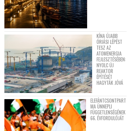
KÍNA ÚJABB
ÓRIÁSI LÉPÉST
TESZ AZ
ATOMENERGIA
FEJLESZTÉSÉBEN:
NYOLC ÚJ
REAKTOR
ÉPÍTÉSÉT
HAGYTÁK JÓVÁ
ELEFÁNTCSONTPART
MA ÜNNEPLI
FÜGGETLENSÉGÉNEK
66. ÉVFORDULÓJÁT