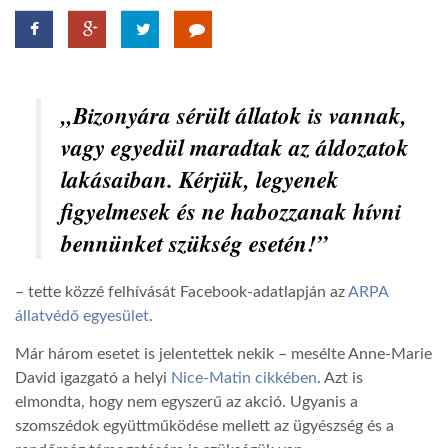
LATIMO.HU
GLOBOBOOK
„Bizonyára sérült állatok is vannak,
vagy egyedül maradtak az áldozatok
lakásaiban. Kérjük, legyenek
figyelmesek és ne habozzanak hívni
bennünket szükség esetén!”
– tette közzé felhívását Facebook-adatlapján az
ARPA
állatvédő egyesület
.
Már három esetet is jelentettek nekik – mesélte Anne-Marie
David igazgató a helyi
Nice-Matin cikkében
. Azt is
elmondta, hogy nem egyszerű az akció. Ugyanis a
szomszédok együttműködése mellett az ügyészség és a