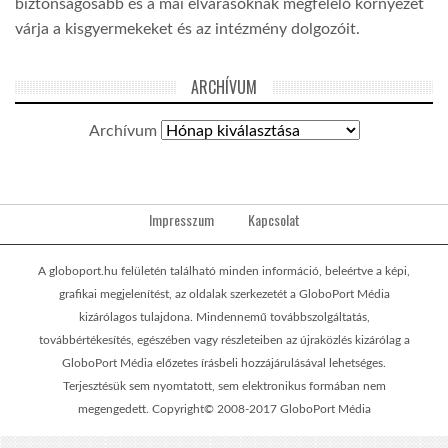
biztonságosabb és a mai elvárásoknak megfelelő környezet
várja a kisgyermekeket és az intézmény dolgozóit.
ARCHÍVUM
Archívum
Impresszum
Kapcsolat
A globoport.hu felületén található minden információ, beleértve a képi,
grafikai megjelenítést, az oldalak szerkezetét a GloboPort Média
kizárólagos tulajdona. Mindennemű továbbszolgáltatás,
továbbértékesítés, egészében vagy részleteiben az újraközlés kizárólag a
GloboPort Média előzetes írásbeli hozzájárulásával lehetséges.
Terjesztésük sem nyomtatott, sem elektronikus formában nem
megengedett. Copyright© 2008-2017 GloboPort Média