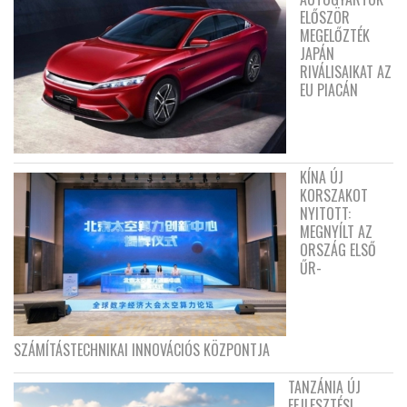
ELŐSZÖR
MEGELŐZTÉK
JAPÁN
RIVÁLISAIKAT AZ
EU PIACÁN
KÍNA ÚJ
KORSZAKOT
NYITOTT:
MEGNYÍLT AZ
ORSZÁG ELSŐ
ŰR-
SZÁMÍTÁSTECHNIKAI INNOVÁCIÓS KÖZPONTJA
TANZÁNIA ÚJ
FEJLESZTÉSI