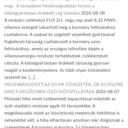
meg - A társadalmi felelősségvállalás fontos a
kábelgyártásban érdekelt cég számára
2026-08-08
A miskolci székhelyű FUX Zrt. négy nap alatt 8,32 MWh
villamos energiát takarított meg a kormány felhívásához
csatlakozva. A szabad és szigetelt vezetékek gyártásával
foglalkozó társaság csatlakozott a kormány azon
felhívásához, amely az országos hőhullám idején a
villamosenergia-rendszer terhelésének csökkentését
célozta. A kábelgyártásban érdekelt társaság gyorsan
reagált a kezdeményezésre, és több olyan intézkedést
vezetett be, […]
MEGHIBÁSODOTT AZ EGYIK FŐVEZETÉK, DE EGYELŐRE
NINCS VESZÉLYBEN ÓZD IVÓVÍZELLÁTÁSA
2026-08-07
Műszaki hiba miatt csökkentett kapacitással működik az
ózdi vízellátó rendszer egyik fő távvezetéke. A
meghibásodás miatt az ivóvíztároló medencék feltöltése is
nehezebbé vált, a hiba elhárításán azonban már dolgoznak a
szakemberek.A kormány augusztus 7-i hőségriasztási