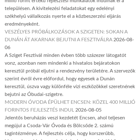
millió forint értékű fejlesztési munkálatok indulnak el a
településen. A kivitelezési feladatokat egy edelényi
székhelyű vállalkozás nyerte el a közbeszerzési eljárás
eredményeként.
VESZÉLYES PRÓBÁLKOZÁSOK A SZIGETEN: SOKAN A
DUNÁN ÁT AKARNAK BEJUTNI A FESZTIVÁLRA
2026-08-
06
A Sziget Fesztivál minden évben több százezer látogatót
vonz, azonban nem mindenki a hivatalos bejáratokon
keresztül próbál eljutni a rendezvény területére. A szervezők
szerint évről évre előfordul, hogy egyesek a Dunán
keresztül, úszva vagy különféle vízi eszközökkel szeretnének
bejutni az Óbudai-szigetre.
MODERN ÓVODA ÉPÜLHET ENCSEN: KÖZEL 400 MILLIÓ
FORINTOS FEJLESZTÉS INDUL
2026-08-05
Jelentős beruházás veszi kezdetét Encsen, ahol teljesen
megújul a Csoda-Vár Óvoda és Bölcsőde 2. számú
tagintézménye. A fejlesztés célja, hogy korszerűbb,