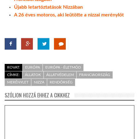
Újabb letartóztatások Nizzában
A 26 éves motoros, aki leütötte a nizzai merénylőt
ROVAT:
EURÓPA
EURÓPA - ÉLETMÓD
CÍMKE:
ÁLLATOK
ÁLLATVÉDELEM
FRANCIAORSZÁG
MERÉNYLET
NIZZA
RENDŐRSÉG
SZÓLJON HOZZÁ EHHEZ A CIKKHEZ