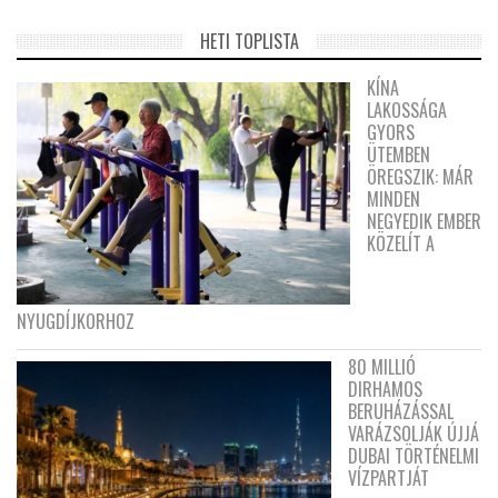
HETI TOPLISTA
KÍNA
LAKOSSÁGA
GYORS
ÜTEMBEN
ÖREGSZIK: MÁR
MINDEN
NEGYEDIK EMBER
KÖZELÍT A
NYUGDÍJKORHOZ
80 MILLIÓ
DIRHAMOS
BERUHÁZÁSSAL
VARÁZSOLJÁK ÚJJÁ
DUBAI TÖRTÉNELMI
VÍZPARTJÁT