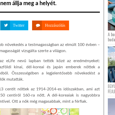
nem állja meg a helyét.
Twitter
Hozzászólás
A bu
buda
sebb növekedés a testmagasságban az elmúlt 100 évben –
magasságát vizsgálta szerte a világon.
 az eLife nevű lapban tették közé az eredményeket:
azföldi kínai, dél-koreai és japán emberek nőttek a
kéből. Összességében a legjelentősebb növekedést a
lők mutatták.
EGY
 centit nőttek az 1914-2014-es időszakban, ami azt
FEJL
150 centiről 160-ra nőtt. A dél-koreaiak is nagyobbra
ntivel. Ott a nők még magasabbak, mint a férfiak.