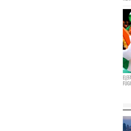
ELE
FÜG