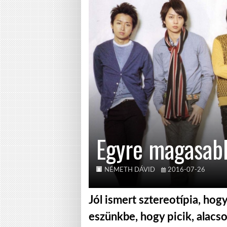
Egyre magasabb
NÉMETH DÁVID
2016-07-26
Jól ismert sztereotípia, hog
eszünkbe, hogy picik, alacs