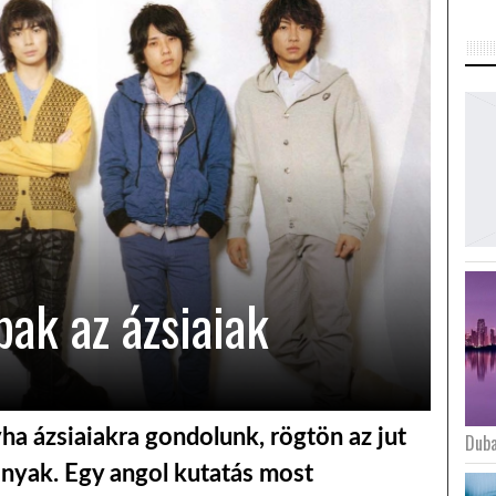
ak az ázsiaiak
yha ázsiaiakra gondolunk, rögtön az jut
Duba
onyak. Egy angol kutatás most