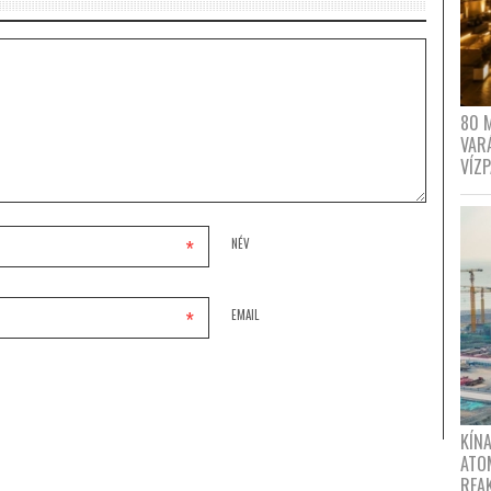
80 
VAR
VÍZ
*
NÉV
*
EMAIL
KÍNA
ATO
REA