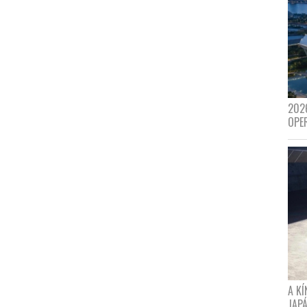
202
OPE
A K
JAPÁ