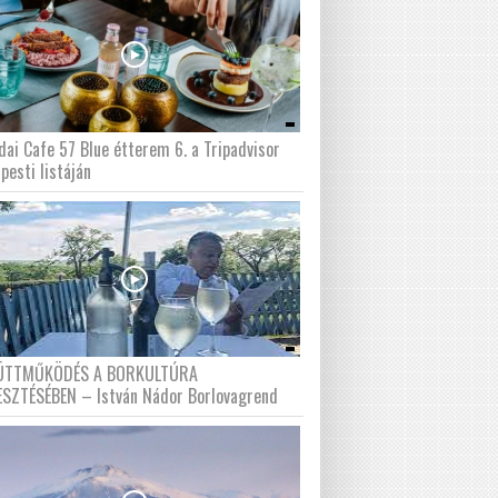
dai Cafe 57 Blue étterem 6. a Tripadvisor
pesti listáján
ÜTTMŰKÖDÉS A BORKULTÚRA
ESZTÉSÉBEN – István Nádor Borlovagrend