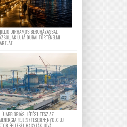
MILLIÓ DIRHAMOS BERUHÁZÁSSAL
ÁZSOLJÁK ÚJJÁ DUBAI TÖRTÉNELMI
PARTJÁT
 ÚJABB ÓRIÁSI LÉPÉST TESZ AZ
MENERGIA FEJLESZTÉSÉBEN: NYOLC ÚJ
KTOR ÉPÍTÉSÉT HAGYTÁK JÓVÁ