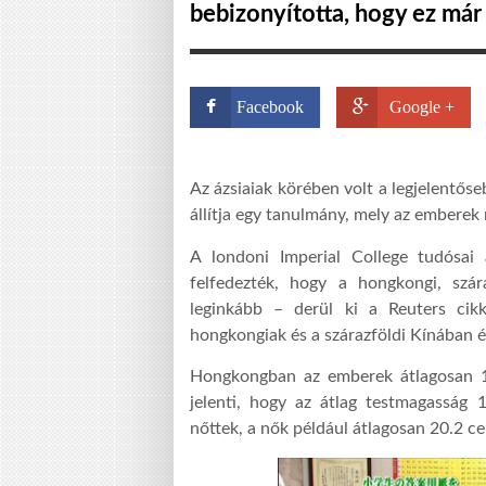
bebizonyította, hogy ez már 
Facebook
Google +
Az ázsiaiak körében volt a legjelentő
állítja egy tanulmány, mely az emberek 
A londoni Imperial College tudósai
felfedezték, hogy a hongkongi, szár
leginkább – derül ki a Reuters cik
hongkongiak és a szárazföldi Kínában é
Hongkongban az emberek átlagosan 13
jelenti, hogy az átlag testmagasság 
nőttek, a nők például átlagosan 20.2 ce