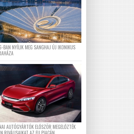
6-BAN NYÍLIK MEG SANGHAJ ÚJ IKONIKUS
RAHÁZA
ÍNAI AUTÓGYÁRTÓK ELŐSZÖR MEGELŐZTÉK
N RIVÁLISAIKAT AZ EU PIACÁN