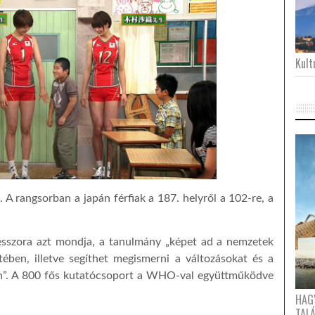
Kultu
k. A rangsorban a japán férfiak a 187. helyről a 102-re, a
fesszora azt mondja, a tanulmány „képet ad a nemzetek
tében, illetve segíthet megismerni a változásokat és a
ten”. A 800 fős kutatócsoport a WHO-val együttműködve
HAG
TAL