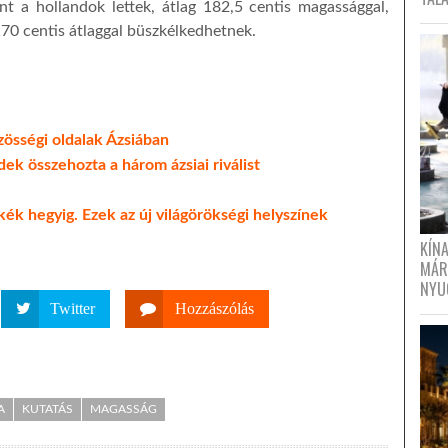
t a hollandok lettek, átlag 182,5 centis magassággal,
170 centis átlaggal büszkélkedhetnek.
össégi oldalak Ázsiában
dek összehozta a három ázsiai riválist
kék hegyig. Ezek az új világörökségi helyszínek
KÍN
MÁR
NYU
Twitter
Hozzászólás
A
KUTATÁS
MAGASSÁG