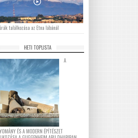
́rák találkozása az Etna lábánál
HETI TOPLISTA
A
YOMÁNY ÉS A MODERN ÉPÍTÉSZET
ÁLKOZÁSA A GUGGENHEIM ABU DHABIBAN