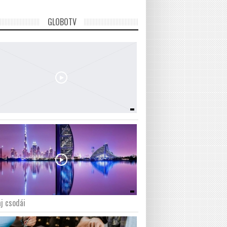
GLOBOTV
j csodái