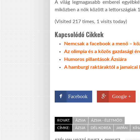
A világ legmagasabb emberei egyébkén
miközben a nők között a lettországiak 
(Visited 217 times, 1 visits today)
Kapcsolódó Cikkek
Nemcsak a facebook a menő – köz
Az olimpia és a közös gazdasági ér
Humoros pillantások Ázsiára
A hamburgi raktáraktól a jamaicai 
Facebook
Google +
ROVAT:
ÁZSIA
ÁZSIA - ÉLETMÓD
CÍMKE:
ÁZSIA
DÉL-KOREA
JAPÁN
KÍN