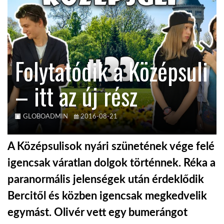
TROPICALMAGAZIN
GLOBOTV
Folytatódik a Középsuli
– itt az új rész
AFRIKA TUDÁSTÁR
A NAP SZÉPE
GLOBOADMIN
2016-08-21
A Középsulisok nyári szünetének vége felé
LINKTR.EE
igencsak váratlan dolgok történnek. Réka a
paranormális jelenségek után érdeklődik
GLOBOZSARU
Bercitől és közben igencsak megkedvelik
egymást. Olivér vett egy bumerángot
DOBRAVERO.HU