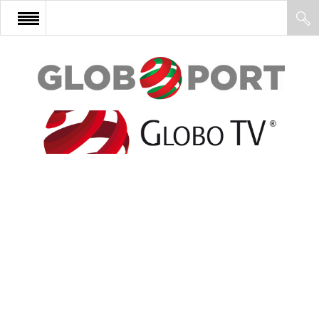
FŐOLDAL
AFRIKA
EURÓPA
ÁZSIA
ÉSZAK-AMERIKA
LATIN-AMERIKA