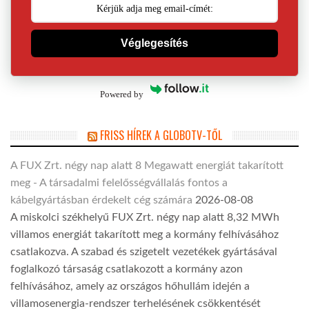
Véglegesítés
Powered by
FRISS HÍREK A GLOBOTV-TŐL
A FUX Zrt. négy nap alatt 8 Megawatt energiát takarított
meg - A társadalmi felelősségvállalás fontos a
kábelgyártásban érdekelt cég számára
2026-08-08
A miskolci székhelyű FUX Zrt. négy nap alatt 8,32 MWh
villamos energiát takarított meg a kormány felhívásához
csatlakozva. A szabad és szigetelt vezetékek gyártásával
foglalkozó társaság csatlakozott a kormány azon
felhívásához, amely az országos hőhullám idején a
villamosenergia-rendszer terhelésének csökkentését