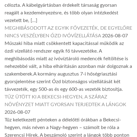
célozta. A kábelgyártásban érdekelt társaság gyorsan
reagált a kezdeményezésre, és több olyan intézkedést
vezetett be, […]
MEGHIBÁSODOTT AZ EGYIK FŐVEZETÉK, DE EGYELŐRE
NINCS VESZÉLYBEN ÓZD IVÓVÍZELLÁTÁSA
2026-08-07
Műszaki hiba miatt csökkentett kapacitással működik az
ózdi vízellátó rendszer egyik fő távvezetéke. A
meghibásodás miatt az ivóvíztároló medencék feltöltése is
nehezebbé vált, a hiba elhárításán azonban már dolgoznak a
szakemberek.A kormány augusztus 7-i hőségriasztási
gyorsjelentése szerint Ózd biztonságos vízellátását két
távvezeték, egy 500-as és egy 600-as vezeték biztosítja.
TŰZ ÜTÖTT KI A BEKECSI-HEGYEN, A SZÁRAZ
NÖVÉNYZET MIATT GYORSAN TERJEDTEK A LÁNGOK
2026-08-07
Tűz keletkezett pénteken a délelőtti órákban a Bekecsi-
hegyen, más néven a Nagy-hegyen – számolt be róla a
Szerencsi Hírek. A beszámoló szerint a lángok több ponton