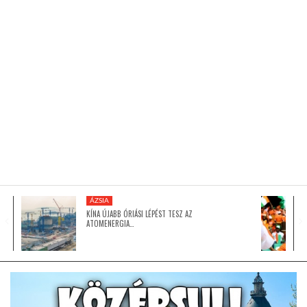
KÖZEL-KELET
AUSZTRÁLIA
A VILÁG ITTHON
MÉDIA
ÁZSIA
KÍNA ÚJABB ÓRIÁSI LÉPÉST TESZ AZ
ATOMENERGIA…
GLOBOTV BP
HÍR3D