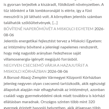
is gyorsan terjedtek a kiszáradt, földközeli növényzetben. A
tűz időnként a fák lombkoronáját is elérte, így a füst
messziről is jól látható volt. A környéken jelentős számban
találhatók szőlőültetvények, […]
BŐVÍTENÉ NAPERŐMŰVÉT A MISKOLCI EGYETEM
2026-
08-06
Jelentős energetikai fejlesztést tervez a Miskolci Egyetem:
az intézmény bővítené a jelenlegi napelemes rendszerét,
hogy még nagyobb arányban fedezhesse saját
villamosenergia-igényét megújuló forrásból.
NEGYVEN CSECSEMŐ VÁRJA A HAZAJUTÁST A
MISKOLCI KÓRHÁZBAN
2026-08-06
A Borsod-Abaúj-Zemplén Vármegyei Központi Kórházban
jelenleg negyven olyan csecsemő tartózkodik, akik egészségi
állapotuk alapján már elhagyhatnák az intézményt, azonban
családi vagy gyermekvédelmi okok miatt továbbra is kórházi
ellátásban maradnak. Országos szinten több mint 320
gyermek érintett hasonló helyzetben, akik átlagosan több