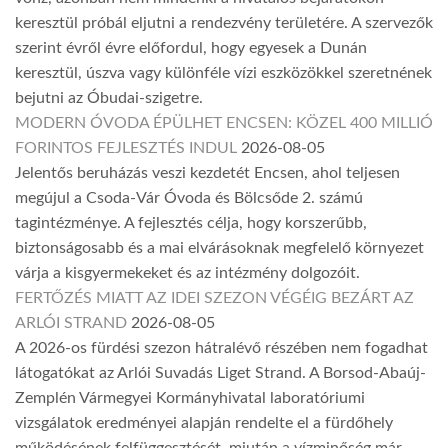
keresztül próbál eljutni a rendezvény területére. A szervezők
szerint évről évre előfordul, hogy egyesek a Dunán
keresztül, úszva vagy különféle vízi eszközökkel szeretnének
bejutni az Óbudai-szigetre.
MODERN ÓVODA ÉPÜLHET ENCSEN: KÖZEL 400 MILLIÓ
FORINTOS FEJLESZTÉS INDUL
2026-08-05
Jelentős beruházás veszi kezdetét Encsen, ahol teljesen
megújul a Csoda-Vár Óvoda és Bölcsőde 2. számú
tagintézménye. A fejlesztés célja, hogy korszerűbb,
biztonságosabb és a mai elvárásoknak megfelelő környezet
várja a kisgyermekeket és az intézmény dolgozóit.
FERTŐZÉS MIATT AZ IDEI SZEZON VÉGÉIG BEZÁRT AZ
ARLÓI STRAND
2026-08-05
A 2026-os fürdési szezon hátralévő részében nem fogadhat
látogatókat az Arlói Suvadás Liget Strand. A Borsod-Abaúj-
Zemplén Vármegyei Kormányhivatal laboratóriumi
vizsgálatok eredményei alapján rendelte el a fürdőhely
működésének felfüggesztését, miután a vízminőség már