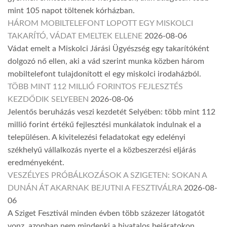
mint 105 napot töltenek kórházban.
HÁROM MOBILTELEFONT LOPOTT EGY MISKOLCI
TAKARÍTÓ, VÁDAT EMELTEK ELLENE
2026-08-06
Vádat emelt a Miskolci Járási Ügyészség egy takarítóként
dolgozó nő ellen, aki a vád szerint munka közben három
mobiltelefont tulajdonított el egy miskolci irodaházból.
TÖBB MINT 112 MILLIÓ FORINTOS FEJLESZTÉS
KEZDŐDIK SELYEBEN
2026-08-06
Jelentős beruházás veszi kezdetét Selyében: több mint 112
millió forint értékű fejlesztési munkálatok indulnak el a
településen. A kivitelezési feladatokat egy edelényi
székhelyű vállalkozás nyerte el a közbeszerzési eljárás
eredményeként.
VESZÉLYES PRÓBÁLKOZÁSOK A SZIGETEN: SOKAN A
DUNÁN ÁT AKARNAK BEJUTNI A FESZTIVÁLRA
2026-08-
06
A Sziget Fesztivál minden évben több százezer látogatót
vonz, azonban nem mindenki a hivatalos bejáratokon