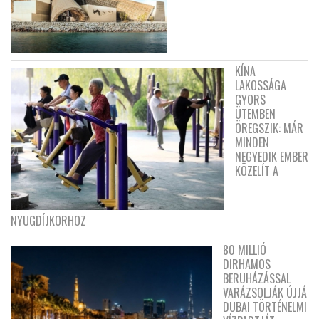
KÍNA
LAKOSSÁGA
GYORS
ÜTEMBEN
ÖREGSZIK: MÁR
MINDEN
NEGYEDIK EMBER
KÖZELÍT A
NYUGDÍJKORHOZ
80 MILLIÓ
DIRHAMOS
BERUHÁZÁSSAL
VARÁZSOLJÁK ÚJJÁ
DUBAI TÖRTÉNELMI