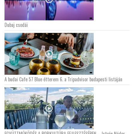
Dubaj csodái
A budai Cafe 57 Blue étterem 6. a Tripadvisor budapesti listáján
EGYÜTTMŰKÖDÉS A BORKULTÚRA FEJLESZTÉSÉBEN – István Nádor