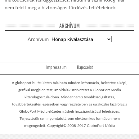
nem felelt meg a biztonságos fürdőzés feltételeinek.
ARCHÍVUM
Archívum
Impresszum
Kapcsolat
A globoport.hu felületén található minden információ, beleértve a képi,
grafikai megjelenítést, az oldalak szerkezetét a GloboPort Média
kizárólagos tulajdona. Mindennemű továbbszolgáltatás,
továbbértékesítés, egészében vagy részleteiben az újraközlés kizárólag a
GloboPort Média előzetes írásbeli hozzájárulásával lehetséges.
Terjesztésük sem nyomtatott, sem elektronikus formában nem
megengedett. Copyright© 2008-2017 GloboPort Média