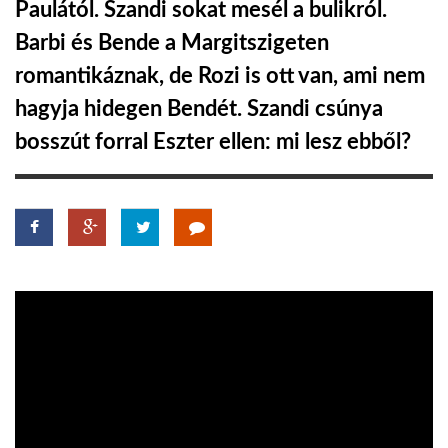
Paulától. Szandi sokat mesél a bulikról.
Barbi és Bende a Margitszigeten
LATIMO.HU
romantikáznak, de Rozi is ott van, ami nem
hagyja hidegen Bendét. Szandi csúnya
GLOBOBOOK
bosszút forral Eszter ellen: mi lesz ebből?