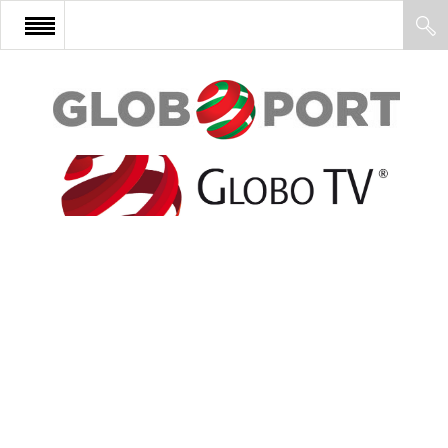
FŐOLDAL
AFRIKA
EURÓPA
ÁZSIA
ÉSZAK-AMERIKA
LATIN-AMERIKA