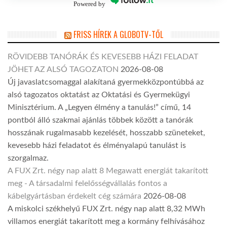
Powered by
FRISS HÍREK A GLOBOTV-TŐL
RÖVIDEBB TANÓRÁK ÉS KEVESEBB HÁZI FELADAT
JÖHET AZ ALSÓ TAGOZATON
2026-08-08
Új javaslatcsomaggal alakítaná gyermekközpontúbbá az
alsó tagozatos oktatást az Oktatási és Gyermekügyi
Minisztérium. A „Legyen élmény a tanulás!” című, 14
pontból álló szakmai ajánlás többek között a tanórák
hosszának rugalmasabb kezelését, hosszabb szüneteket,
kevesebb házi feladatot és élményalapú tanulást is
szorgalmaz.
A FUX Zrt. négy nap alatt 8 Megawatt energiát takarított
meg - A társadalmi felelősségvállalás fontos a
kábelgyártásban érdekelt cég számára
2026-08-08
A miskolci székhelyű FUX Zrt. négy nap alatt 8,32 MWh
villamos energiát takarított meg a kormány felhívásához