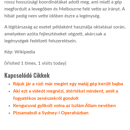
rossz hosszúsági koordinátákat adott meg, ami miatt a gép
megfordult a levegőben és Melbourne felé vette az irányt. A
hibát pedig nem vette időben észre a legénység.
A légitársaság az esetet példaként használja oktatásai során,
amelyeken azóta fejlesztéseket végzett, akárcsak a
legénységek fedélzeti felszerelésein.
Kép: Wikipedia
(Visited 1 times, 1 visits today)
Kapcsolódó Cikkek
Rájuk jár a rúd: már megint egy maláj gép került bajba
Aki ezt a videót megnézi, átértékel mindent, amit a
fogyatékos zenészekről gondolt
Kenguruval gyilkolt volna az Iszlám Állam nevében
Pizsamabuli a Sydney-i Operaházban