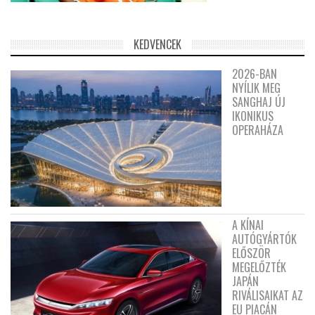
KEDVENCEK
2026-BAN
NYÍLIK MEG
SANGHAJ ÚJ
IKONIKUS
OPERAHÁZA
A KÍNAI
AUTÓGYÁRTÓK
ELŐSZÖR
MEGELŐZTÉK
JAPÁN
RIVÁLISAIKAT AZ
EU PIACÁN