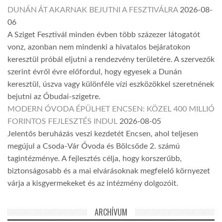
DUNÁN ÁT AKARNAK BEJUTNI A FESZTIVÁLRA
2026-08-
06
A Sziget Fesztivál minden évben több százezer látogatót
vonz, azonban nem mindenki a hivatalos bejáratokon
keresztül próbál eljutni a rendezvény területére. A szervezők
szerint évről évre előfordul, hogy egyesek a Dunán
keresztül, úszva vagy különféle vízi eszközökkel szeretnének
bejutni az Óbudai-szigetre.
MODERN ÓVODA ÉPÜLHET ENCSEN: KÖZEL 400 MILLIÓ
FORINTOS FEJLESZTÉS INDUL
2026-08-05
Jelentős beruházás veszi kezdetét Encsen, ahol teljesen
megújul a Csoda-Vár Óvoda és Bölcsőde 2. számú
tagintézménye. A fejlesztés célja, hogy korszerűbb,
biztonságosabb és a mai elvárásoknak megfelelő környezet
várja a kisgyermekeket és az intézmény dolgozóit.
ARCHÍVUM