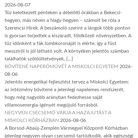
2026-08-07
Tűz keletkezett pénteken a délelőtti órákban a Bekecsi-
hegyen, más néven a Nagy-hegyen – számolt be róla a
Szerencsi Hírek. A beszámoló szerint a lángok több ponton
is gyorsan terjedtek a kiszáradt, földközeli növényzetben. A
tűz időnként a fák lombkoronáját is elérte, így a füst
messziről is jól látható volt. A környéken jelentős számban
találhatók szőlőültetvények, […]
BŐVÍTENÉ NAPERŐMŰVÉT A MISKOLCI EGYETEM
2026-
08-06
Jelentős energetikai fejlesztést tervez a Miskolci Egyetem:
az intézmény bővítené a jelenlegi napelemes rendszerét,
hogy még nagyobb arányban fedezhesse saját
villamosenergia-igényét megújuló forrásból.
NEGYVEN CSECSEMŐ VÁRJA A HAZAJUTÁST A
MISKOLCI KÓRHÁZBAN
2026-08-06
A Borsod-Abaúj-Zemplén Vármegyei Központi Kórházban
jelenleg negyven olyan csecsemő tartózkodik, akik egészségi