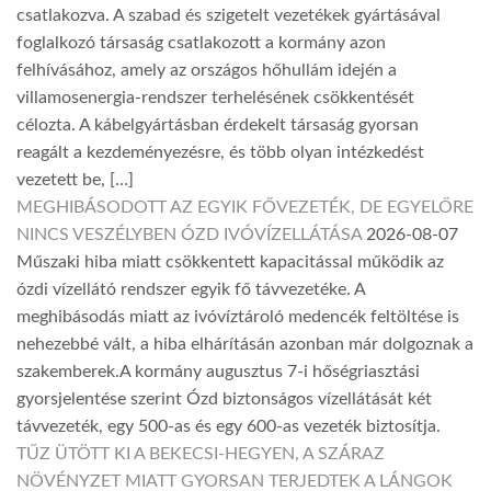
csatlakozva. A szabad és szigetelt vezetékek gyártásával
foglalkozó társaság csatlakozott a kormány azon
felhívásához, amely az országos hőhullám idején a
villamosenergia-rendszer terhelésének csökkentését
célozta. A kábelgyártásban érdekelt társaság gyorsan
reagált a kezdeményezésre, és több olyan intézkedést
vezetett be, […]
MEGHIBÁSODOTT AZ EGYIK FŐVEZETÉK, DE EGYELŐRE
NINCS VESZÉLYBEN ÓZD IVÓVÍZELLÁTÁSA
2026-08-07
Műszaki hiba miatt csökkentett kapacitással működik az
ózdi vízellátó rendszer egyik fő távvezetéke. A
meghibásodás miatt az ivóvíztároló medencék feltöltése is
nehezebbé vált, a hiba elhárításán azonban már dolgoznak a
szakemberek.A kormány augusztus 7-i hőségriasztási
gyorsjelentése szerint Ózd biztonságos vízellátását két
távvezeték, egy 500-as és egy 600-as vezeték biztosítja.
TŰZ ÜTÖTT KI A BEKECSI-HEGYEN, A SZÁRAZ
NÖVÉNYZET MIATT GYORSAN TERJEDTEK A LÁNGOK