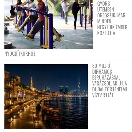
GYORS
ÜTEMBEN
ÖREGSZIK: MÁR
MINDEN
NEGYEDIK EMBER
KÖZELÍT A
NYUGDÍJKORHOZ
80 MILLIÓ
DIRHAMOS
BERUHÁZÁSSAL
VARÁZSOLJÁK ÚJJÁ
DUBAI TÖRTÉNELMI
VÍZPARTJÁT