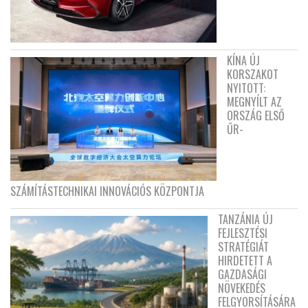
KÍNA ÚJ
KORSZAKOT
NYITOTT:
MEGNYÍLT AZ
ORSZÁG ELSŐ
ŰR-
SZÁMÍTÁSTECHNIKAI INNOVÁCIÓS KÖZPONTJA
TANZÁNIA ÚJ
FEJLESZTÉSI
STRATÉGIÁT
HIRDETETT A
GAZDASÁGI
NÖVEKEDÉS
FELGYORSÍTÁSÁRA