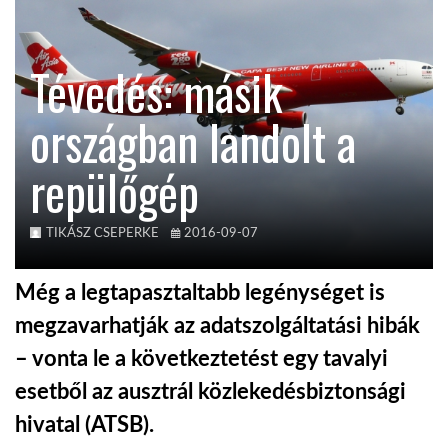
TROPICALMAGAZIN
Tévedés: másik
GLOBOTV
országban landolt a
repülőgép
AFRIKA TUDÁSTÁR
A NAP SZÉPE
TIKÁSZ CSEPERKE
2016-09-07
Még a legtapasztaltabb legénységet is
LINKTR.EE
megzavarhatják az adatszolgáltatási hibák
– vonta le a következtetést egy tavalyi
GLOBOZSARU
esetből az ausztrál közlekedésbiztonsági
hivatal (ATSB).
DOBRAVERO.HU