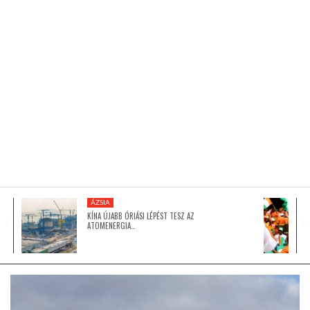
KÖZEL-KELET
AUSZTRÁLIA
A VILÁG ITTHON
MÉDIA
ÁZSIA
KÍNA ÚJABB ÓRIÁSI LÉPÉST TESZ AZ
ATOMENERGIA…
GLOBOTV BP
HÍR3D