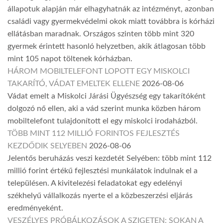
állapotuk alapján már elhagyhatnák az intézményt, azonban
családi vagy gyermekvédelmi okok miatt továbbra is kórházi
ellátásban maradnak. Országos szinten több mint 320
gyermek érintett hasonló helyzetben, akik átlagosan több
mint 105 napot töltenek kórházban.
HÁROM MOBILTELEFONT LOPOTT EGY MISKOLCI
TAKARÍTÓ, VÁDAT EMELTEK ELLENE
2026-08-06
Vádat emelt a Miskolci Járási Ügyészség egy takarítóként
dolgozó nő ellen, aki a vád szerint munka közben három
mobiltelefont tulajdonított el egy miskolci irodaházból.
TÖBB MINT 112 MILLIÓ FORINTOS FEJLESZTÉS
KEZDŐDIK SELYEBEN
2026-08-06
Jelentős beruházás veszi kezdetét Selyében: több mint 112
millió forint értékű fejlesztési munkálatok indulnak el a
településen. A kivitelezési feladatokat egy edelényi
székhelyű vállalkozás nyerte el a közbeszerzési eljárás
eredményeként.
VESZÉLYES PRÓBÁLKOZÁSOK A SZIGETEN: SOKAN A