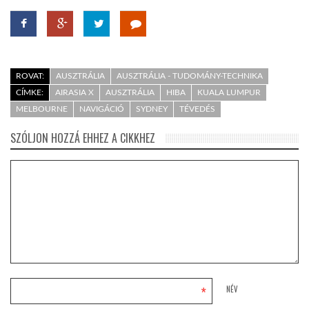
ROVAT:
AUSZTRÁLIA
AUSZTRÁLIA - TUDOMÁNY-TECHNIKA
CÍMKE:
AIRASIA X
AUSZTRÁLIA
HIBA
KUALA LUMPUR
MELBOURNE
NAVIGÁCIÓ
SYDNEY
TÉVEDÉS
SZÓLJON HOZZÁ EHHEZ A CIKKHEZ
*
NÉV