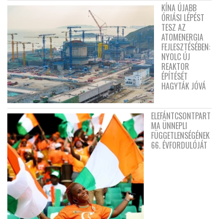
KÍNA ÚJABB
ÓRIÁSI LÉPÉST
TESZ AZ
ATOMENERGIA
FEJLESZTÉSÉBEN:
NYOLC ÚJ
REAKTOR
ÉPÍTÉSÉT
HAGYTÁK JÓVÁ
ELEFÁNTCSONTPART
MA ÜNNEPLI
FÜGGETLENSÉGÉNEK
66. ÉVFORDULÓJÁT