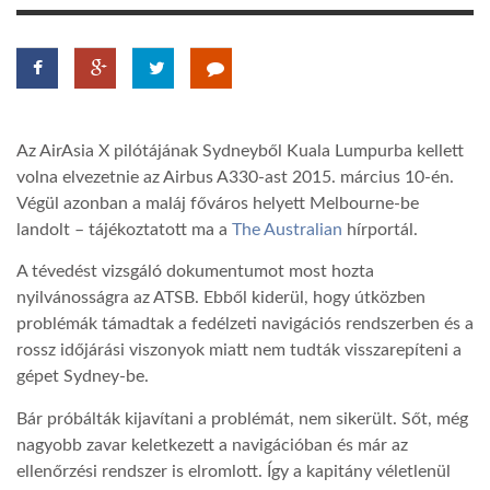
LATIMO.HU
GLOBOBOOK
Az AirAsia X pilótájának Sydneyből Kuala Lumpurba kellett
volna elvezetnie az Airbus A330-ast 2015. március 10-én.
Végül azonban a maláj főváros helyett Melbourne-be
landolt – tájékoztatott ma a
The Australian
hírportál.
A tévedést vizsgáló dokumentumot most hozta
nyilvánosságra az ATSB. Ebből kiderül, hogy útközben
problémák támadtak a fedélzeti navigációs rendszerben és a
rossz időjárási viszonyok miatt nem tudták visszarepíteni a
gépet Sydney-be.
Bár próbálták kijavítani a problémát, nem sikerült. Sőt, még
nagyobb zavar keletkezett a navigációban és már az
ellenőrzési rendszer is elromlott. Így a kapitány véletlenül