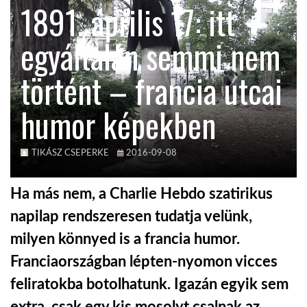
1891. április 17: itt
KÖZEL-KELET
egyáltalán semmi nem
történt – francia utcai
AUSZTRÁLIA
humor képekben
A VILÁG ITTHON
TIKÁSZ CSEPERKE
2016-09-08
MÉDIA
Ha más nem, a Charlie Hebdo szatirikus
napilap rendszeresen tudatja velünk,
milyen könnyed is a francia humor.
GLOBOTV BP
Franciaországban lépten-nyomon vicces
feliratokba botolhatunk. Igazán egyik sem
HÍR3D