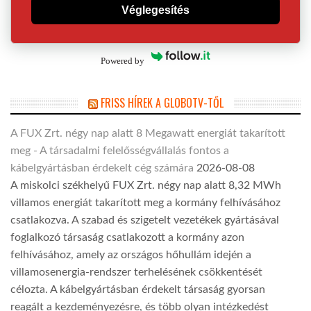
Véglegesítés
Powered by
FRISS HÍREK A GLOBOTV-TŐL
A FUX Zrt. négy nap alatt 8 Megawatt energiát takarított
meg - A társadalmi felelősségvállalás fontos a
kábelgyártásban érdekelt cég számára
2026-08-08
A miskolci székhelyű FUX Zrt. négy nap alatt 8,32 MWh
villamos energiát takarított meg a kormány felhívásához
csatlakozva. A szabad és szigetelt vezetékek gyártásával
foglalkozó társaság csatlakozott a kormány azon
felhívásához, amely az országos hőhullám idején a
villamosenergia-rendszer terhelésének csökkentését
célozta. A kábelgyártásban érdekelt társaság gyorsan
reagált a kezdeményezésre, és több olyan intézkedést