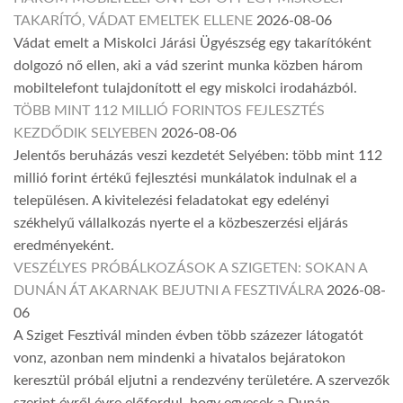
TAKARÍTÓ, VÁDAT EMELTEK ELLENE
2026-08-06
Vádat emelt a Miskolci Járási Ügyészség egy takarítóként
dolgozó nő ellen, aki a vád szerint munka közben három
mobiltelefont tulajdonított el egy miskolci irodaházból.
TÖBB MINT 112 MILLIÓ FORINTOS FEJLESZTÉS
KEZDŐDIK SELYEBEN
2026-08-06
Jelentős beruházás veszi kezdetét Selyében: több mint 112
millió forint értékű fejlesztési munkálatok indulnak el a
településen. A kivitelezési feladatokat egy edelényi
székhelyű vállalkozás nyerte el a közbeszerzési eljárás
eredményeként.
VESZÉLYES PRÓBÁLKOZÁSOK A SZIGETEN: SOKAN A
DUNÁN ÁT AKARNAK BEJUTNI A FESZTIVÁLRA
2026-08-
06
A Sziget Fesztivál minden évben több százezer látogatót
vonz, azonban nem mindenki a hivatalos bejáratokon
keresztül próbál eljutni a rendezvény területére. A szervezők
szerint évről évre előfordul, hogy egyesek a Dunán