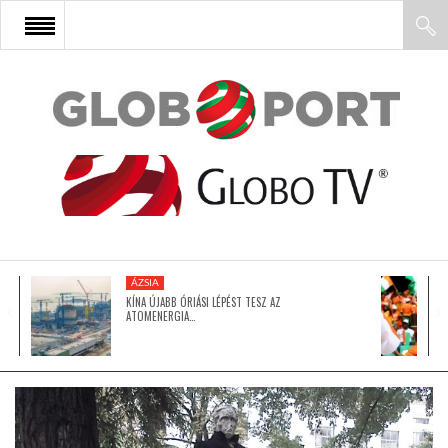
FŐOLDAL
AFRIKA
EURÓPA
ÁZSIA
ÁZSIA
KÍNA ÚJABB ÓRIÁSI LÉPÉST TESZ AZ
ATOMENERGIA…
ÉSZAK-AMERIKA
LATIN-AMERIKA