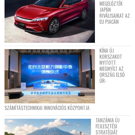
MEGELŐZTÉK
JAPÁN
RIVÁLISAIKAT AZ
EU PIACÁN
KÍNA ÚJ
KORSZAKOT
NYITOTT:
MEGNYÍLT AZ
ORSZÁG ELSŐ
ŰR-
SZÁMÍTÁSTECHNIKAI INNOVÁCIÓS KÖZPONTJA
TANZÁNIA ÚJ
FEJLESZTÉSI
STRATÉGIÁT