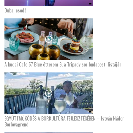
Dubaj csodái
A budai Cafe 57 Blue étterem 6. a Tripadvisor budapesti listáján
EGYÜTTMŰKÖDÉS A BORKULTÚRA FEJLESZTÉSÉBEN – István Nádor
Borlovagrend