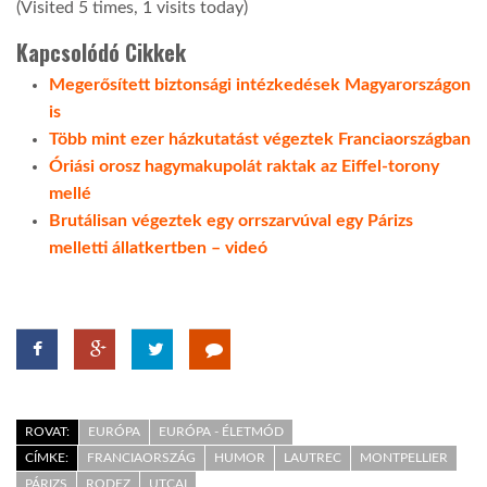
(Visited 5 times, 1 visits today)
Kapcsolódó Cikkek
Megerősített biztonsági intézkedések Magyarországon
is
Több mint ezer házkutatást végeztek Franciaországban
Óriási orosz hagymakupolát raktak az Eiffel-torony
mellé
Brutálisan végeztek egy orrszarvúval egy Párizs
melletti állatkertben – videó
ROVAT:
EURÓPA
EURÓPA - ÉLETMÓD
CÍMKE:
FRANCIAORSZÁG
HUMOR
LAUTREC
MONTPELLIER
PÁRIZS
RODEZ
UTCAI