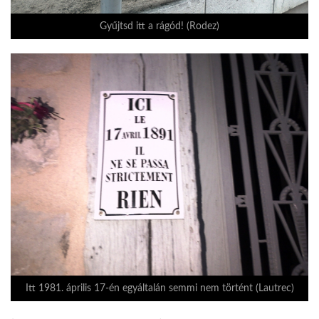
Gyűjtsd itt a rágód! (Rodez)
Itt 1981. április 17-én egyáltalán semmi nem történt (Lautrec)