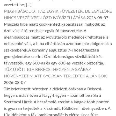
vezetett be, […]
MEGHIBÁSODOTT AZ EGYIK FŐVEZETÉK, DE EGYELŐRE
NINCS VESZÉLYBEN ÓZD IVÓVÍZELLÁTÁSA
2026-08-07
Műszaki hiba miatt csökkentett kapacitással működik az
ózdi vízellátó rendszer egyik fő távvezetéke. A
meghibásodás miatt az ivóvíztároló medencék feltöltése is
nehezebbé vált, a hiba elhárításán azonban már dolgoznak a
szakemberek.A kormány augusztus 7-i hőségriasztási
gyorsjelentése szerint Ózd biztonságos vízellátását két
távvezeték, egy 500-as és egy 600-as vezeték biztosítja.
TŰZ ÜTÖTT KI A BEKECSI-HEGYEN, A SZÁRAZ
NÖVÉNYZET MIATT GYORSAN TERJEDTEK A LÁNGOK
2026-08-07
Tűz keletkezett pénteken a délelőtti órákban a Bekecsi-
hegyen, más néven a Nagy-hegyen – számolt be róla a
Szerencsi Hírek. A beszámoló szerint a lángok több ponton
is gyorsan terjedtek a kiszáradt, földközeli növényzetben. A
tűz időnként a fák lombkoronáját is elérte, így a füst