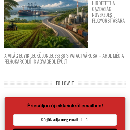
HIRDETETT A
GAZDASÁGI
NÖVEKEDÉS
FELGYORSÍTÁSÁRA
A VILÁG EGYIK LEGKÜLÖNLEGESEBB SIVATAGI VÁROSA – AHOL MÉG A
FELHŐKARCOLÓ IS AGYAGBÓL ÉPÜLT
FOLLOW.IT
Értesüljön új cikkeinkről emailben!