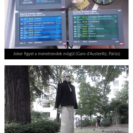
Joker figyel a menetrendek mögül (Gare d’Austerlitz, Párizs)