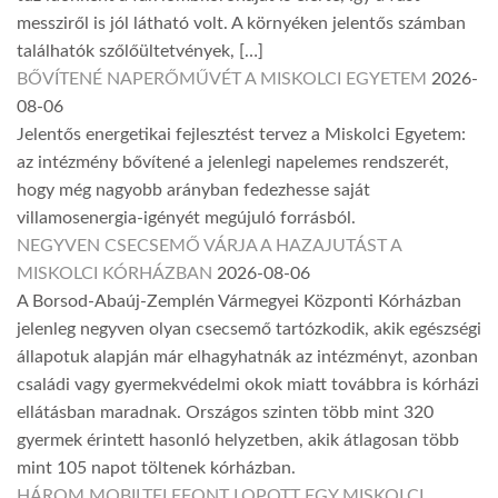
messziről is jól látható volt. A környéken jelentős számban
találhatók szőlőültetvények, […]
BŐVÍTENÉ NAPERŐMŰVÉT A MISKOLCI EGYETEM
2026-
08-06
Jelentős energetikai fejlesztést tervez a Miskolci Egyetem:
az intézmény bővítené a jelenlegi napelemes rendszerét,
hogy még nagyobb arányban fedezhesse saját
villamosenergia-igényét megújuló forrásból.
NEGYVEN CSECSEMŐ VÁRJA A HAZAJUTÁST A
MISKOLCI KÓRHÁZBAN
2026-08-06
A Borsod-Abaúj-Zemplén Vármegyei Központi Kórházban
jelenleg negyven olyan csecsemő tartózkodik, akik egészségi
állapotuk alapján már elhagyhatnák az intézményt, azonban
családi vagy gyermekvédelmi okok miatt továbbra is kórházi
ellátásban maradnak. Országos szinten több mint 320
gyermek érintett hasonló helyzetben, akik átlagosan több
mint 105 napot töltenek kórházban.
HÁROM MOBILTELEFONT LOPOTT EGY MISKOLCI