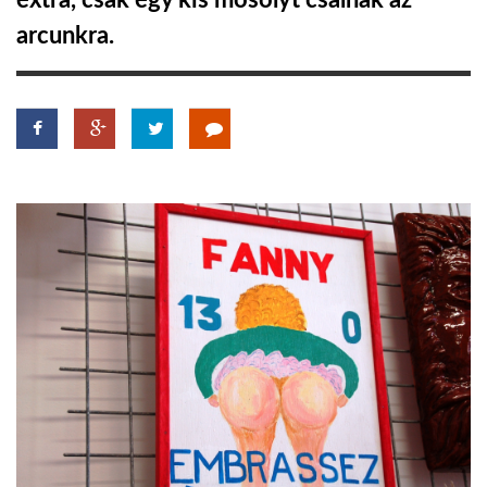
extra, csak egy kis mosolyt csalnak az
arcunkra.
TROPICALMAGAZIN
GLOBOTV
AFRIKA TUDÁSTÁR
A NAP SZÉPE
LINKTR.EE
GLOBOZSARU
DOBRAVERO.HU