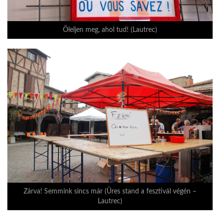
LATIMO.HU
Öleljen meg, ahol tud! (Lautrec)
GLOBOBOOK
Zárva! Semmink sincs már (Üres stand a fesztivál végén –
Lautrec)