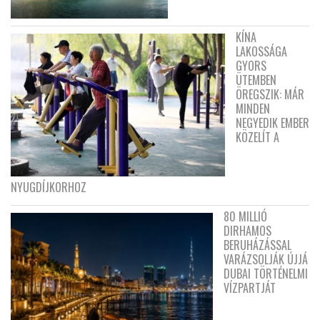
KÍNA
LAKOSSÁGA
GYORS
ÜTEMBEN
ÖREGSZIK: MÁR
MINDEN
NEGYEDIK EMBER
KÖZELÍT A
NYUGDÍJKORHOZ
80 MILLIÓ
DIRHAMOS
BERUHÁZÁSSAL
VARÁZSOLJÁK ÚJJÁ
DUBAI TÖRTÉNELMI
VÍZPARTJÁT