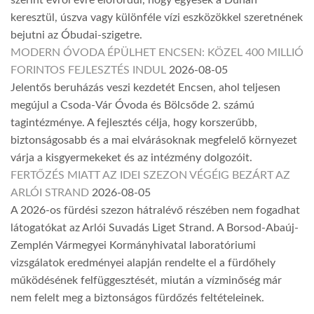
keresztül, úszva vagy különféle vízi eszközökkel szeretnének
bejutni az Óbudai-szigetre.
MODERN ÓVODA ÉPÜLHET ENCSEN: KÖZEL 400 MILLIÓ
FORINTOS FEJLESZTÉS INDUL
2026-08-05
Jelentős beruházás veszi kezdetét Encsen, ahol teljesen
megújul a Csoda-Vár Óvoda és Bölcsőde 2. számú
tagintézménye. A fejlesztés célja, hogy korszerűbb,
biztonságosabb és a mai elvárásoknak megfelelő környezet
várja a kisgyermekeket és az intézmény dolgozóit.
FERTŐZÉS MIATT AZ IDEI SZEZON VÉGÉIG BEZÁRT AZ
ARLÓI STRAND
2026-08-05
A 2026-os fürdési szezon hátralévő részében nem fogadhat
látogatókat az Arlói Suvadás Liget Strand. A Borsod-Abaúj-
Zemplén Vármegyei Kormányhivatal laboratóriumi
vizsgálatok eredményei alapján rendelte el a fürdőhely
működésének felfüggesztését, miután a vízminőség már
nem felelt meg a biztonságos fürdőzés feltételeinek.