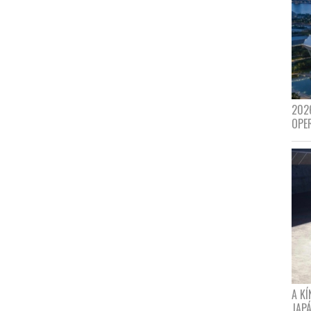
202
OPE
A K
JAPÁ