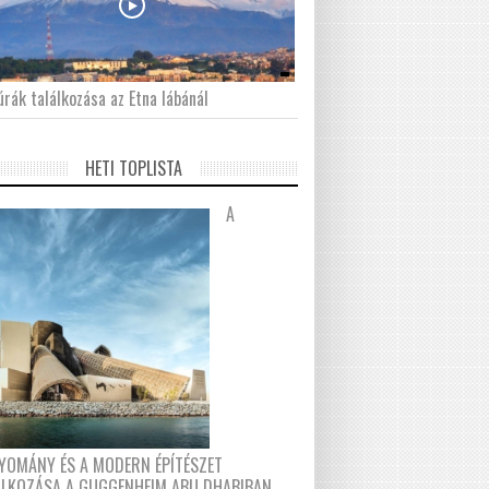
́rák találkozása az Etna lábánál
HETI TOPLISTA
A
YOMÁNY ÉS A MODERN ÉPÍTÉSZET
ÁLKOZÁSA A GUGGENHEIM ABU DHABIBAN