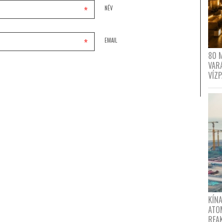
*
NÉV
*
EMAIL
80 
VAR
VÍZ
KÍNA
ATO
REA