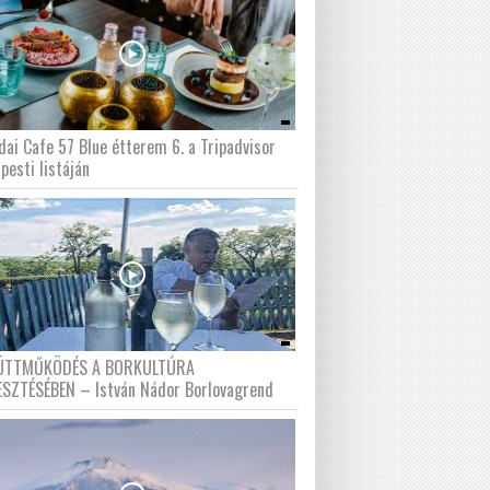
dai Cafe 57 Blue étterem 6. a Tripadvisor
pesti listáján
ÜTTMŰKÖDÉS A BORKULTÚRA
ESZTÉSÉBEN – István Nádor Borlovagrend