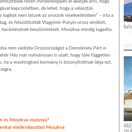
rőfeszítések révén mindenképpen el akarják érni, hogy
gával kapcsolatban, de lehet, hogy a választás
 logikát nem látunk az oroszok viselkedésében” – írta a
ag, és felszólították Vlagyimir Putyin orosz elnököt,
Kultu
ek hackelésének beszüntetését. Moszkva mindig tagadta,
soha nem vádolta Oroszországot a Demokrata Párt e-
ehér Ház már nyilvánosan is utalt, hogy tőle független
k, ha a washingtoni kormány is bizonyítottnak látja ezt,
zágra.
n és Moszkva viszonya?
HAG
merikai elnökválasztást Moszkva
TAL