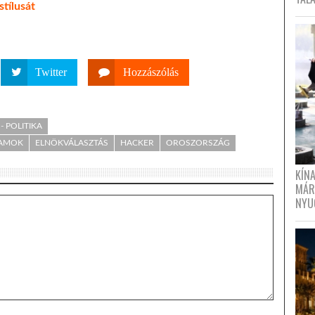
tílusát
Twitter
Hozzászólás
- POLITIKA
LAMOK
ELNÖKVÁLASZTÁS
HACKER
OROSZORSZÁG
KÍN
MÁR
NYU