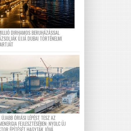
MILLIÓ DIRHAMOS BERUHÁZÁSSAL
ÁZSOLJÁK ÚJJÁ DUBAI TÖRTÉNELMI
PARTJÁT
 ÚJABB ÓRIÁSI LÉPÉST TESZ AZ
MENERGIA FEJLESZTÉSÉBEN: NYOLC ÚJ
KTOR ÉPÍTÉSÉT HAGYTÁK JÓVÁ