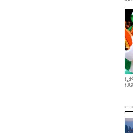
ELE
FÜG