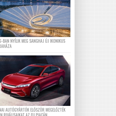
6-BAN NYÍLIK MEG SANGHAJ ÚJ IKONIKUS
RAHÁZA
ÍNAI AUTÓGYÁRTÓK ELŐSZÖR MEGELŐZTÉK
N RIVÁLISAIKAT AZ EU PIACÁN