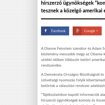
hírszerző ügynökségek “kom
tesznek a közelgő amerikai 
Facebook
Google +
A Dianne Feinstein szenátor és Adam Sc
közlemény messzebb megy az Obama-k
utóbbi időben többször betört amerika
rendszerébe.
A Demokrata Országos Bizottságnál és
szövetségi nyomozás folyik kibertámadá
betörtek a választási rendszer adatbázi
“Tájékoztatókon kapott információk ala
hírszerző ügynökségek komoly és össze