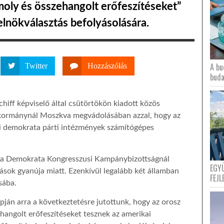
oly és összehangolt erőfeszítéseket”
elnökválasztás befolyásolására.
A bu
Twitter
Hozzászólás
buda
hiff képviselő által csütörtökön kiadott közös
ormánynál Moszkva megvádolásában azzal, hogy az
i demokrata párti intézmények számítógépes
 a Demokrata Kongresszusi Kampánybizottságnál
EGY
sok gyanúja miatt. Ezenkívül legalább két államban
FEJL
sába.
pján arra a következtetésre jutottunk, hogy az orosz
hangolt erőfeszítéseket tesznek az amerikai