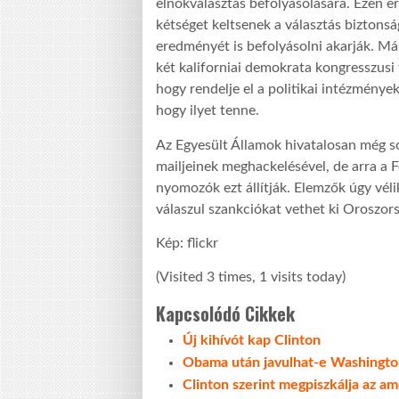
elnökválasztás befolyásolására. Ezen e
kétséget keltsenek a választás biztonsá
eredményét is befolyásolni akarják. Más
két kaliforniai demokrata kongresszusi t
hogy rendelje el a politikai intézmény
hogy ilyet tenne.
Az Egyesült Államok hivatalosan még 
mailjeinek meghackelésével, de arra a F
nyomozók ezt állítják. Elemzők úgy véli
válaszul szankciókat vethet ki Oroszors
Kép: flickr
(Visited 3 times, 1 visits today)
Kapcsolódó Cikkek
Új kihívót kap Clinton
Obama után javulhat-e Washingto
Clinton szerint megpiszkálja az a