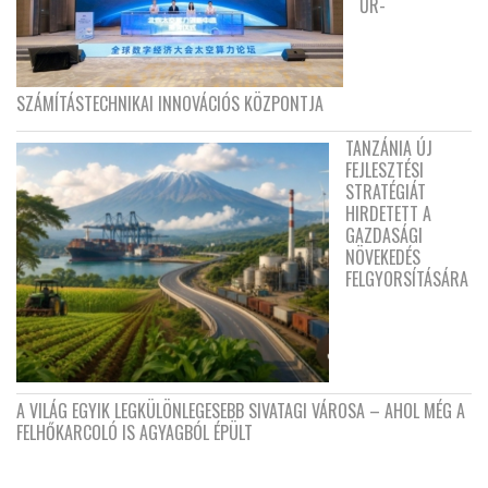
ŰR-
SZÁMÍTÁSTECHNIKAI INNOVÁCIÓS KÖZPONTJA
TANZÁNIA ÚJ
FEJLESZTÉSI
STRATÉGIÁT
HIRDETETT A
GAZDASÁGI
NÖVEKEDÉS
FELGYORSÍTÁSÁRA
A VILÁG EGYIK LEGKÜLÖNLEGESEBB SIVATAGI VÁROSA – AHOL MÉG A
FELHŐKARCOLÓ IS AGYAGBÓL ÉPÜLT