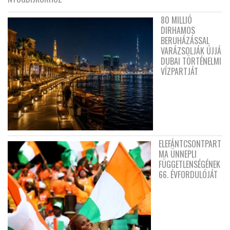
80 MILLIÓ
DIRHAMOS
BERUHÁZÁSSAL
VARÁZSOLJÁK ÚJJÁ
DUBAI TÖRTÉNELMI
VÍZPARTJÁT
ELEFÁNTCSONTPART
MA ÜNNEPLI
FÜGGETLENSÉGÉNEK
66. ÉVFORDULÓJÁT