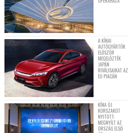
OPERAHÁZA
A KÍNAI
AUTÓGYÁRTÓK
ELŐSZÖR
MEGELŐZTÉK
JAPÁN
RIVÁLISAIKAT AZ
EU PIACÁN
KÍNA ÚJ
KORSZAKOT
NYITOTT:
MEGNYÍLT AZ
ORSZÁG ELSŐ