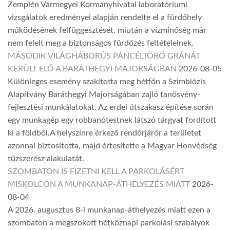
Zemplén Vármegyei Kormányhivatal laboratóriumi
vizsgálatok eredményei alapján rendelte el a fürdőhely
működésének felfüggesztését, miután a vízminőség már
nem felelt meg a biztonságos fürdőzés feltételeinek.
MÁSODIK VILÁGHÁBORÚS PÁNCÉLTÖRŐ GRÁNÁT
KERÜLT ELŐ A BARÁTHEGYI MAJORSÁGBAN
2026-08-05
Különleges esemény szakította meg hétfőn a Szimbiózis
Alapítvány Baráthegyi Majorságában zajló tanösvény-
fejlesztési munkálatokat. Az erdei útszakasz építése során
egy munkagép egy robbanótestnek látszó tárgyat fordított
ki a földből.A helyszínre érkező rendőrjárőr a területet
azonnal biztosította, majd értesítette a Magyar Honvédség
tűzszerész alakulatát.
SZOMBATON IS FIZETNI KELL A PARKOLÁSÉRT
MISKOLCON A MUNKANAP-ÁTHELYEZÉS MIATT
2026-
08-04
A 2026. augusztus 8-i munkanap-áthelyezés miatt ezen a
szombaton a megszokott hétköznapi parkolási szabályok