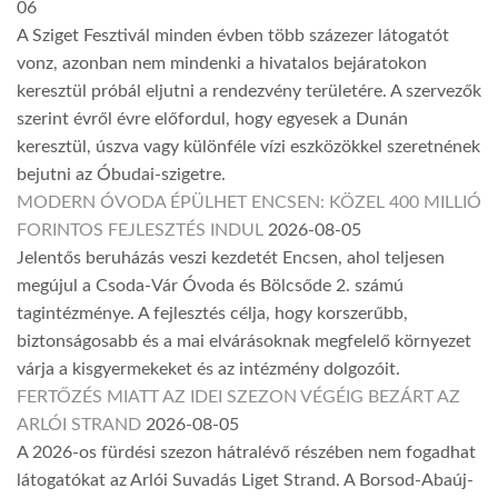
06
A Sziget Fesztivál minden évben több százezer látogatót
vonz, azonban nem mindenki a hivatalos bejáratokon
keresztül próbál eljutni a rendezvény területére. A szervezők
szerint évről évre előfordul, hogy egyesek a Dunán
keresztül, úszva vagy különféle vízi eszközökkel szeretnének
bejutni az Óbudai-szigetre.
MODERN ÓVODA ÉPÜLHET ENCSEN: KÖZEL 400 MILLIÓ
FORINTOS FEJLESZTÉS INDUL
2026-08-05
Jelentős beruházás veszi kezdetét Encsen, ahol teljesen
megújul a Csoda-Vár Óvoda és Bölcsőde 2. számú
tagintézménye. A fejlesztés célja, hogy korszerűbb,
biztonságosabb és a mai elvárásoknak megfelelő környezet
várja a kisgyermekeket és az intézmény dolgozóit.
FERTŐZÉS MIATT AZ IDEI SZEZON VÉGÉIG BEZÁRT AZ
ARLÓI STRAND
2026-08-05
A 2026-os fürdési szezon hátralévő részében nem fogadhat
látogatókat az Arlói Suvadás Liget Strand. A Borsod-Abaúj-