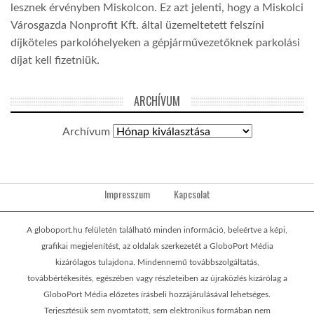
lesznek érvényben Miskolcon. Ez azt jelenti, hogy a Miskolci
Városgazda Nonprofit Kft. által üzemeltetett felszíni
díjköteles parkolóhelyeken a gépjárművezetőknek parkolási
díjat kell fizetniük.
ARCHÍVUM
Archívum
Impresszum
Kapcsolat
A globoport.hu felületén található minden információ, beleértve a képi,
grafikai megjelenítést, az oldalak szerkezetét a GloboPort Média
kizárólagos tulajdona. Mindennemű továbbszolgáltatás,
továbbértékesítés, egészében vagy részleteiben az újraközlés kizárólag a
GloboPort Média előzetes írásbeli hozzájárulásával lehetséges.
Terjesztésük sem nyomtatott, sem elektronikus formában nem