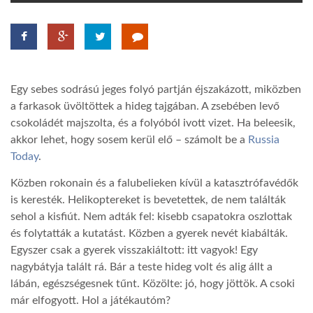
TROPICALMAGAZIN
GLOBOTV
Egy sebes sodrású jeges folyó partján éjszakázott, miközben
a farkasok üvöltöttek a hideg tajgában. A zsebében levő
AFRIKA TUDÁSTÁR
csokoládét majszolta, és a folyóból ivott vizet. Ha beleesik,
akkor lehet, hogy sosem kerül elő – számolt be a
Russia
Today
.
A NAP SZÉPE
Közben rokonain és a falubelieken kívül a katasztrófavédők
is keresték. Helikoptereket is bevetettek, de nem találták
LINKTR.EE
sehol a kisfiút. Nem adták fel: kisebb csapatokra oszlottak
és folytatták a kutatást. Közben a gyerek nevét kiabálták.
Egyszer csak a gyerek visszakiáltott: itt vagyok! Egy
GLOBOZSARU
nagybátyja talált rá. Bár a teste hideg volt és alig állt a
lábán, egészségesnek tűnt. Közölte: jó, hogy jöttök. A csoki
DOBRAVERO.HU
már elfogyott. Hol a játékautóm?