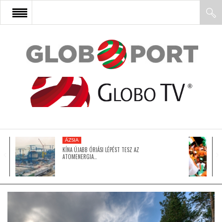
FŐOLDAL
AFRIKA
EURÓPA
ÁZSIA
ÁZSIA
KÍNA ÚJABB ÓRIÁSI LÉPÉST TESZ AZ
ATOMENERGIA…
ÉSZAK-AMERIKA
LATIN-AMERIKA