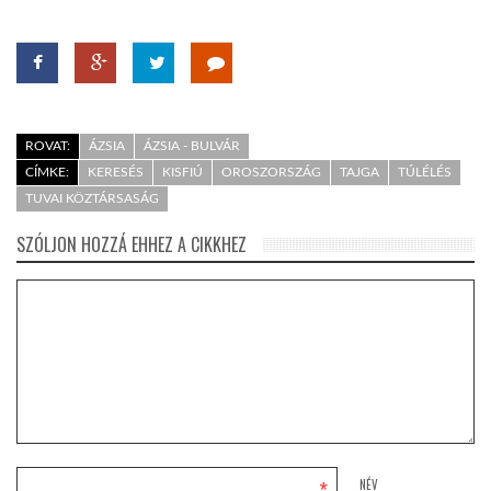
ROVAT:
ÁZSIA
ÁZSIA - BULVÁR
CÍMKE:
KERESÉS
KISFIÚ
OROSZORSZÁG
TAJGA
TÚLÉLÉS
TUVAI KÖZTÁRSASÁG
SZÓLJON HOZZÁ EHHEZ A CIKKHEZ
NÉV