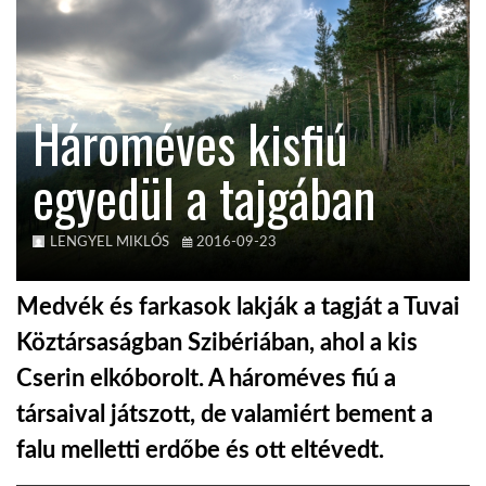
KÖZEL-KELET
Hároméves kisfiú
AUSZTRÁLIA
egyedül a tajgában
A VILÁG ITTHON
LENGYEL MIKLÓS
2016-09-23
MÉDIA
Medvék és farkasok lakják a tagját a Tuvai
Köztársaságban Szibériában, ahol a kis
Cserin elkóborolt. A hároméves fiú a
GLOBOTV BP
társaival játszott, de valamiért bement a
falu melletti erdőbe és ott eltévedt.
HÍR3D