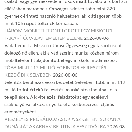
családi vagy gyermekvédelmi okok miatt továbbra is kórházi
ellátásban maradnak. Országos szinten több mint 320
gyermek érintett hasonló helyzetben, akik átlagosan több
mint 105 napot töltenek kórházban.
HÁROM MOBILTELEFONT LOPOTT EGY MISKOLCI
TAKARÍTÓ, VÁDAT EMELTEK ELLENE
2026-08-06
Vádat emelt a Miskolci Járási Ügyészség egy takarítóként
dolgozó nő ellen, aki a vád szerint munka közben három
mobiltelefont tulajdonított el egy miskolci irodaházból.
TÖBB MINT 112 MILLIÓ FORINTOS FEJLESZTÉS
KEZDŐDIK SELYEBEN
2026-08-06
Jelentős beruházás veszi kezdetét Selyében: több mint 112
millió forint értékű fejlesztési munkálatok indulnak el a
településen. A kivitelezési feladatokat egy edelényi
székhelyű vállalkozás nyerte el a közbeszerzési eljárás
eredményeként.
VESZÉLYES PRÓBÁLKOZÁSOK A SZIGETEN: SOKAN A
DUNÁN ÁT AKARNAK BEJUTNI A FESZTIVÁLRA
2026-08-