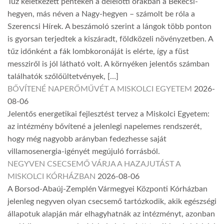
Tűz keletkezett pénteken a délelőtti órákban a Bekecsi-
hegyen, más néven a Nagy-hegyen – számolt be róla a
Szerencsi Hírek. A beszámoló szerint a lángok több ponton
is gyorsan terjedtek a kiszáradt, földközeli növényzetben. A
tűz időnként a fák lombkoronáját is elérte, így a füst
messziről is jól látható volt. A környéken jelentős számban
találhatók szőlőültetvények, […]
BŐVÍTENÉ NAPERŐMŰVÉT A MISKOLCI EGYETEM
2026-
08-06
Jelentős energetikai fejlesztést tervez a Miskolci Egyetem:
az intézmény bővítené a jelenlegi napelemes rendszerét,
hogy még nagyobb arányban fedezhesse saját
villamosenergia-igényét megújuló forrásból.
NEGYVEN CSECSEMŐ VÁRJA A HAZAJUTÁST A
MISKOLCI KÓRHÁZBAN
2026-08-06
A Borsod-Abaúj-Zemplén Vármegyei Központi Kórházban
jelenleg negyven olyan csecsemő tartózkodik, akik egészségi
állapotuk alapján már elhagyhatnák az intézményt, azonban