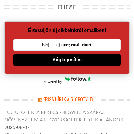
FOLLOW.IT
Értesüljön új cikkeinkről emailben!
Véglegesítés
Powered by
FRISS HÍREK A GLOBOTV-TŐL
TŰZ ÜTÖTT KI A BEKECSI-HEGYEN, A SZÁRAZ
NÖVÉNYZET MIATT GYORSAN TERJEDTEK A LÁNGOK
2026-08-07