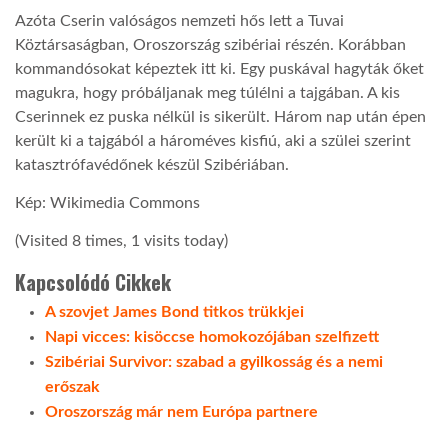
Azóta Cserin valóságos nemzeti hős lett a Tuvai
LATIMO.HU
Köztársaságban, Oroszország szibériai részén. Korábban
kommandósokat képeztek itt ki. Egy puskával hagyták őket
magukra, hogy próbáljanak meg túlélni a tajgában. A kis
GLOBOBOOK
Cserinnek ez puska nélkül is sikerült. Három nap után épen
került ki a tajgából a hároméves kisfiú, aki a szülei szerint
katasztrófavédőnek készül Szibériában.
Kép: Wikimedia Commons
(Visited 8 times, 1 visits today)
Kapcsolódó Cikkek
A szovjet James Bond titkos trükkjei
Napi vicces: kisöccse homokozójában szelfizett
Szibériai Survivor: szabad a gyilkosság és a nemi
erőszak
Oroszország már nem Európa partnere