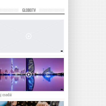
GLOBOTV
j csodái