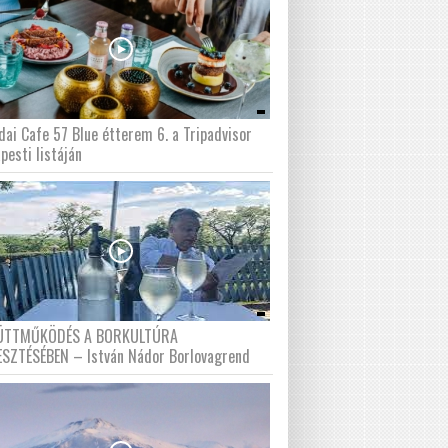
dai Cafe 57 Blue étterem 6. a Tripadvisor
pesti listáján
ÜTTMŰKÖDÉS A BORKULTÚRA
ESZTÉSÉBEN – István Nádor Borlovagrend