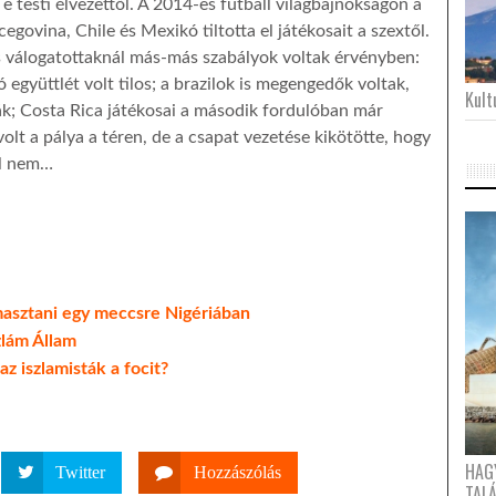
e testi élvezettől. A 2014-es futball világbajnokságon a
govina, Chile és Mexikó tiltotta el játékosait a szextől.
s válogatottaknál más-más szabályok voltak érvényben:
ó együttlét volt tilos; a brazilok is megengedők voltak,
Kultu
tták; Costa Rica játékosai a második fordulóban már
volt a pálya a téren, de a csapat vezetése kikötötte, hogy
el nem…
masztani egy meccsre Nigériában
zlám Állam
z iszlamisták a focit?
HAG
Twitter
Hozzászólás
TAL