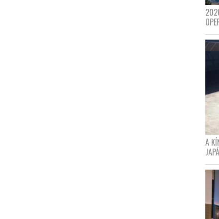
202
OPE
A K
JAPÁ