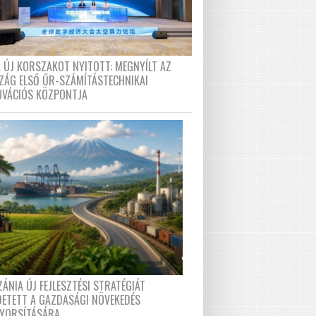
A ÚJ KORSZAKOT NYITOTT: MEGNYÍLT AZ
ZÁG ELSŐ ŰR-SZÁMÍTÁSTECHNIKAI
OVÁCIÓS KÖZPONTJA
ÁNIA ÚJ FEJLESZTÉSI STRATÉGIÁT
DETETT A GAZDASÁGI NÖVEKEDÉS
GYORSÍTÁSÁRA