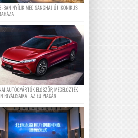
6-BAN NYÍLIK MEG SANGHAJ ÚJ IKONIKUS
RAHÁZA
ÍNAI AUTÓGYÁRTÓK ELŐSZÖR MEGELŐZTÉK
N RIVÁLISAIKAT AZ EU PIACÁN