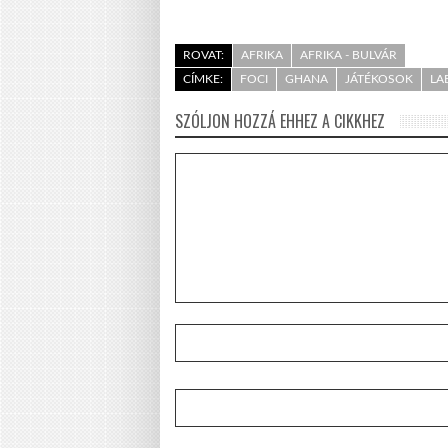
ROVAT:
AFRIKA
AFRIKA - BULVÁR
CÍMKE:
FOCI
GHANA
JÁTÉKOSOK
LA
SZÓLJON HOZZÁ EHHEZ A CIKKHEZ