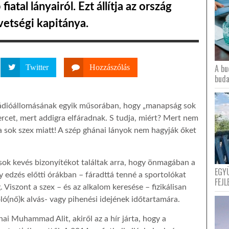
fiatal lányairól. Ezt állítja az ország
vetségi kapitánya.
A bu
Twitter
Hozzászólás
buda
rádióállomásának egyik műsorában, hogy „manapság sok
ercet, mert addigra elfáradnak. S tudja, miért? Mert nem
a sok szex miatt! A szép ghánai lányok nem hagyják őket
sok kevés bizonyítékot találtak arra, hogy önmagában a
EGY
 edzés előtti órákban – fáradttá tenné a sportolókat
FEJL
 Viszont a szex – és az alkalom keresése – fizikálisan
ló(nő)k alvás- vagy pihenési idejének időtartamára.
ai Muhammad Alit, akiről az a hír járta, hogy a