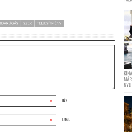
BDARÚGÁS
SZEX
TELJESÍTMÉNY
KÍN
MÁR
NYU
*
NÉV
*
EMAIL