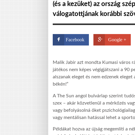
(és a kezüket) az ország szép 
válogatottjának korábbi szö
Facebook
Google +
Malik Jabir azt mondta Kumasi város 
játékos nem képes végigjátszani a 90 p
alszanak eleget és nem edzenek eleget 
békén!”
A The Sun angol bulvárlap szerint tudó
szex – akár közvetlenül a mérkőzés vagy
vagy befolyásolná őket pszichológiailag.
vagy mentálisan hatással lehet a sporto
Példákat hozva az újság megemlíti a néh