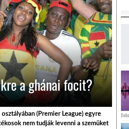
nkre a ghánai focit?
ő osztályában (Premier League) egyre
Duba
játékosok nem tudják levenni a szemüket