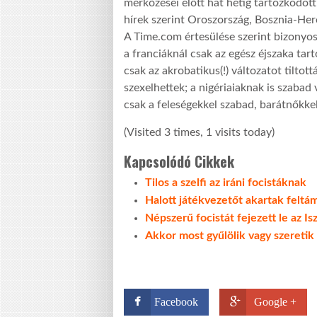
mérkőzései előtt hat hétig tartózkodott 
hírek szerint Oroszország, Bosznia-Herce
A Time.com értesülése szerint bizonyo
a franciáknál csak az egész éjszaka tart
csak az akrobatikus(!) változatot tilto
szexelhettek; a nigériaiaknak is szabad 
csak a feleségekkel szabad, barátnőkk
(Visited 3 times, 1 visits today)
Kapcsolódó Cikkek
Tilos a szelfi az iráni focistáknak
Halott játékvezetőt akartak feltá
Népszerű focistát fejezett le az Is
Akkor most gyűlölik vagy szeretik a
Facebook
Google +