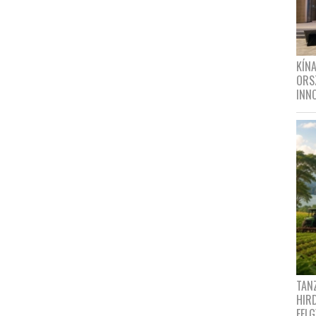
KÍN
ORS
INN
TANZ
HIR
FEL