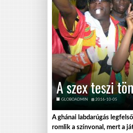
A szex teszi tö
GLOBOADMIN
2016-10-05
A ghánai labdarúgás legfels
romlik a színvonal, mert a 