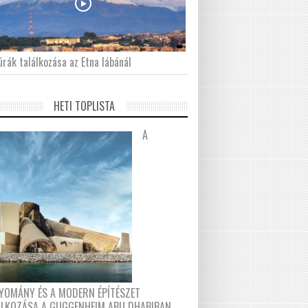
́rák találkozása az Etna lábánál
HETI TOPLISTA
A
YOMÁNY ÉS A MODERN ÉPÍTÉSZET
ÁLKOZÁSA A GUGGENHEIM ABU DHABIBAN