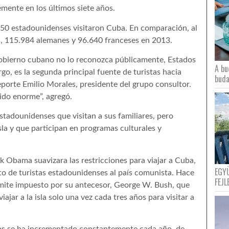
emente en los últimos siete años.
550 estadounidenses visitaron Cuba. En comparación, al
s, 115.984 alemanes y 96.640 franceses en 2013.
obierno cubano no lo reconozca públicamente, Estados
A bu
go, es la segunda principal fuente de turistas hacia
buda
porte Emilio Morales, presidente del grupo consultor.
sido enorme”, agregó.
stadounidenses que visitan a sus familiares, pero
isla y que participan en programas culturales y
 Obama suavizara las restricciones para viajar a Cuba,
EGY
o de turistas estadounidenses al país comunista. Hace
FEJL
ímite impuesto por su antecesor, George W. Bush, que
jar a la isla solo una vez cada tres años para visitar a