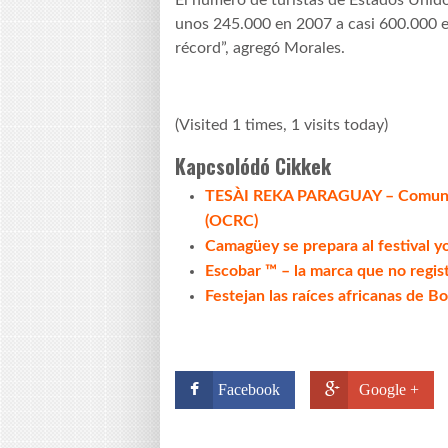
El número de turistas de Estados Unid
unos 245.000 en 2007 a casi 600.000 
récord”, agregó Morales.
(Visited 1 times, 1 visits today)
Kapcsolódó Cikkek
TESÀI REKA PARAGUAY – Comunica
(OCRC)
Camagüey se prepara al festival 
Escobar ™ – la marca que no regis
Festejan las raíces africanas de Bo
Facebook
Google +