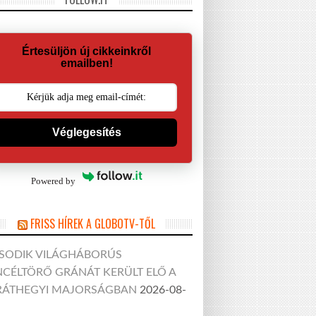
Értesüljön új cikkeinkről
emailben!
Véglegesítés
Powered by
FRISS HÍREK A GLOBOTV-TŐL
SODIK VILÁGHÁBORÚS
CÉLTÖRŐ GRÁNÁT KERÜLT ELŐ A
RÁTHEGYI MAJORSÁGBAN
2026-08-