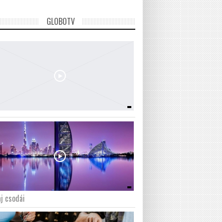
GLOBOTV
j csodái