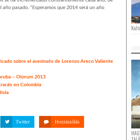
os se ha incrementado constantemente cada año, de
el año pasado. “Esperamos que 2014 será un año
Kultu
do sobre el asesinato de Lorenzo Areco Valiente
yoruba – Olorum 2013
trarán en Colombia
livia
Twitter
Hozzászólás
HAG
TAL