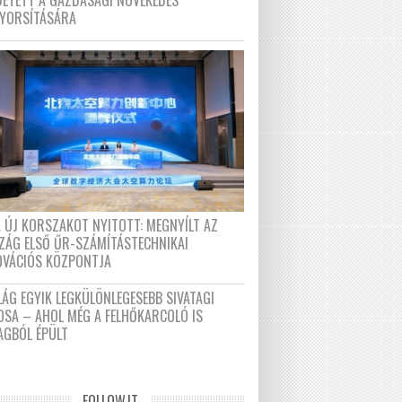
DETETT A GAZDASÁGI NÖVEKEDÉS
GYORSÍTÁSÁRA
A ÚJ KORSZAKOT NYITOTT: MEGNYÍLT AZ
ZÁG ELSŐ ŰR-SZÁMÍTÁSTECHNIKAI
OVÁCIÓS KÖZPONTJA
LÁG EGYIK LEGKÜLÖNLEGESEBB SIVATAGI
OSA – AHOL MÉG A FELHŐKARCOLÓ IS
AGBÓL ÉPÜLT
FOLLOW.IT