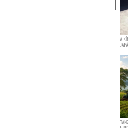
A K
JAPÁ
TANZ