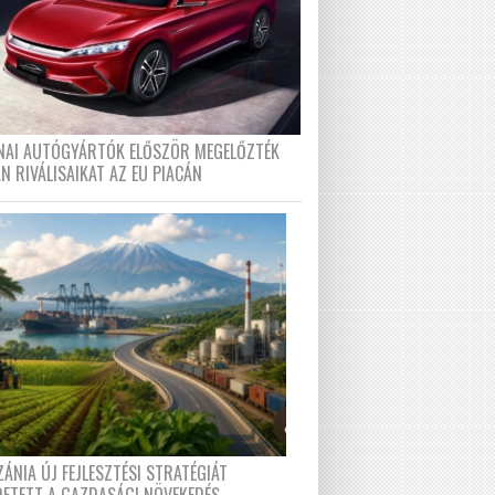
ÍNAI AUTÓGYÁRTÓK ELŐSZÖR MEGELŐZTÉK
N RIVÁLISAIKAT AZ EU PIACÁN
ÁNIA ÚJ FEJLESZTÉSI STRATÉGIÁT