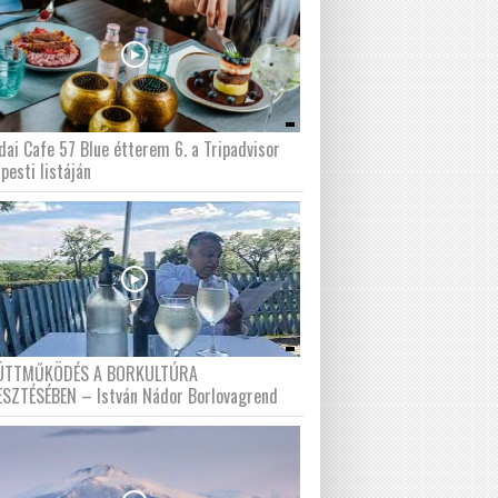
dai Cafe 57 Blue étterem 6. a Tripadvisor
pesti listáján
ÜTTMŰKÖDÉS A BORKULTÚRA
ESZTÉSÉBEN – István Nádor Borlovagrend