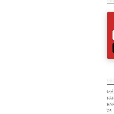
MÁ
PÁN
BA
05