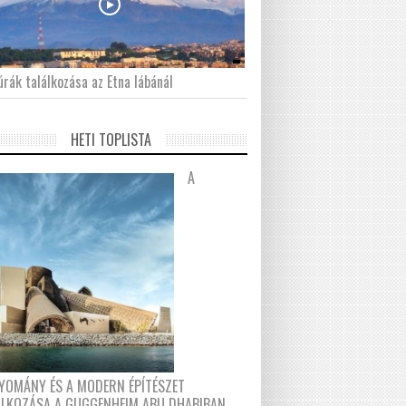
́rák találkozása az Etna lábánál
HETI TOPLISTA
A
YOMÁNY ÉS A MODERN ÉPÍTÉSZET
ÁLKOZÁSA A GUGGENHEIM ABU DHABIBAN