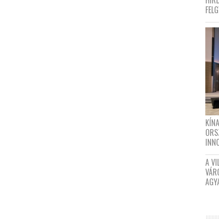
HIR
FEL
KÍN
ORS
INN
A VI
VÁR
AGY