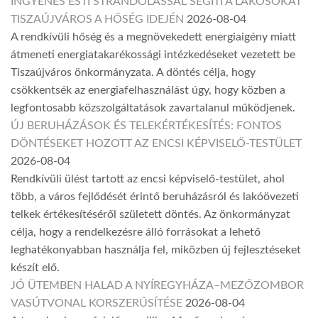
INGYENES ESTI STRANDOLÁSSAL SEGÍTI A LAKOSOKAT
TISZAÚJVÁROS A HŐSÉG IDEJÉN
2026-08-04
A rendkívüli hőség és a megnövekedett energiaigény miatt
átmeneti energiatakarékossági intézkedéseket vezetett be
Tiszaújváros önkormányzata. A döntés célja, hogy
csökkentsék az energiafelhasználást úgy, hogy közben a
legfontosabb közszolgáltatások zavartalanul működjenek.
ÚJ BERUHÁZÁSOK ÉS TELEKÉRTÉKESÍTÉS: FONTOS
DÖNTÉSEKET HOZOTT AZ ENCSI KÉPVISELŐ-TESTÜLET
2026-08-04
Rendkívüli ülést tartott az encsi képviselő-testület, ahol
több, a város fejlődését érintő beruházásról és lakóövezeti
telkek értékesítéséről született döntés. Az önkormányzat
célja, hogy a rendelkezésre álló forrásokat a lehető
leghatékonyabban használja fel, miközben új fejlesztéseket
készít elő.
JÓ ÜTEMBEN HALAD A NYÍREGYHÁZA–MEZŐZOMBOR
VASÚTVONAL KORSZERŰSÍTÉSE
2026-08-04