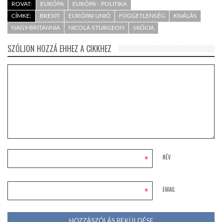
ROVAT:
EURÓPA
EURÓPA - POLITIKA
CÍMKE:
BREXIT
EURÓPAI UNIÓ
FÜGGETLENSÉG
KIVÁLÁS
NAGY-BRITANNIA
NICOLA STURGEON
SKÓCIA
SZÓLJON HOZZÁ EHHEZ A CIKKHEZ
*
NÉV
*
EMAIL