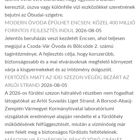
keresztül, úszva vagy különféle vízi eszközökkel szeretnének
bejutni az Óbudai-szigetre.
MODERN ÓVODA ÉPÜLHET ENCSEN: KÖZEL 400 MILLIÓ
FORINTOS FEJLESZTÉS INDUL
2026-08-05
Jelentős beruházás veszi kezdetét Encsen, ahol teljesen
megújul a Csoda-Vár Óvoda és Bölcsőde 2. számú
tagintézménye. A fejlesztés célja, hogy korszerűbb,
biztonságosabb és a mai elvárásoknak megfelelő környezet
várja a kisgyermekeket és az intézmény dolgozóit.
FERTŐZÉS MIATT AZ IDEI SZEZON VÉGÉIG BEZÁRT AZ
ARLÓI STRAND
2026-08-05
A 2026-os fürdési szezon hátralévő részében nem fogadhat
látogatókat az Arlói Suvadás Liget Strand. A Borsod-Abaúj-
Zemplén Vármegyei Kormányhivatal laboratóriumi
vizsgálatok eredményei alapján rendelte el a fürdőhely
működésének felfüggesztését, miután a vízminőség már
nem felelt meg a biztonságos fürdőzés feltételeinek.