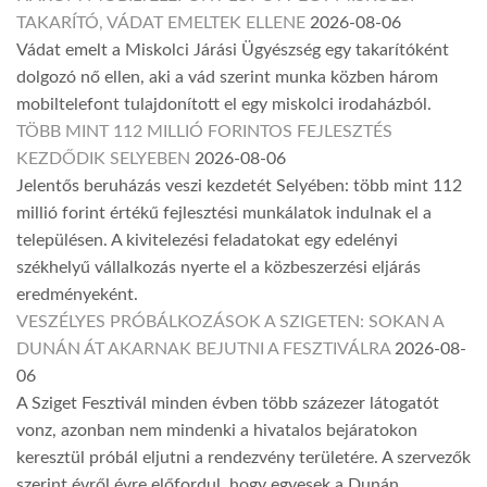
TAKARÍTÓ, VÁDAT EMELTEK ELLENE
2026-08-06
Vádat emelt a Miskolci Járási Ügyészség egy takarítóként
dolgozó nő ellen, aki a vád szerint munka közben három
mobiltelefont tulajdonított el egy miskolci irodaházból.
TÖBB MINT 112 MILLIÓ FORINTOS FEJLESZTÉS
KEZDŐDIK SELYEBEN
2026-08-06
Jelentős beruházás veszi kezdetét Selyében: több mint 112
millió forint értékű fejlesztési munkálatok indulnak el a
településen. A kivitelezési feladatokat egy edelényi
székhelyű vállalkozás nyerte el a közbeszerzési eljárás
eredményeként.
VESZÉLYES PRÓBÁLKOZÁSOK A SZIGETEN: SOKAN A
DUNÁN ÁT AKARNAK BEJUTNI A FESZTIVÁLRA
2026-08-
06
A Sziget Fesztivál minden évben több százezer látogatót
vonz, azonban nem mindenki a hivatalos bejáratokon
keresztül próbál eljutni a rendezvény területére. A szervezők
szerint évről évre előfordul, hogy egyesek a Dunán