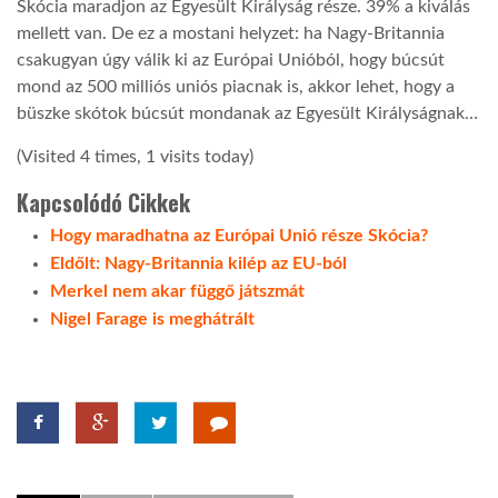
Skócia maradjon az Egyesült Királyság része. 39% a kiválás
mellett van. De ez a mostani helyzet: ha Nagy-Britannia
csakugyan úgy válik ki az Európai Unióból, hogy búcsút
mond az 500 milliós uniós piacnak is, akkor lehet, hogy a
büszke skótok búcsút mondanak az Egyesült Királyságnak…
(Visited 4 times, 1 visits today)
Kapcsolódó Cikkek
Hogy maradhatna az Európai Unió része Skócia?
Eldőlt: Nagy-Britannia kilép az EU-ból
Merkel nem akar függő játszmát
Nigel Farage is meghátrált