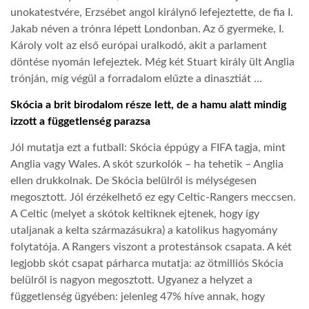
unokatestvére, Erzsébet angol királynő lefejeztette, de fia I.
Jakab néven a trónra lépett Londonban. Az ő gyermeke, I.
LATIMO.HU
Károly volt az első európai uralkodó, akit a parlament
döntése nyomán lefejeztek. Még két Stuart király ült Anglia
GLOBOBOOK
trónján, míg végül a forradalom elűzte a dinasztiát …
Skócia a brit birodalom része lett, de a hamu alatt mindig
izzott a függetlenség parazsa
Jól mutatja ezt a futball: Skócia éppúgy a FIFA tagja, mint
Anglia vagy Wales. A skót szurkolók – ha tehetik – Anglia
ellen drukkolnak. De Skócia belülről is mélységesen
megosztott. Jól érzékelhető ez egy Celtic-Rangers meccsen.
A Celtic (melyet a skótok keltiknek ejtenek, hogy így
utaljanak a kelta származásukra) a katolikus hagyomány
folytatója. A Rangers viszont a protestánsok csapata. A két
legjobb skót csapat párharca mutatja: az ötmilliós Skócia
belülről is nagyon megosztott. Ugyanez a helyzet a
függetlenség ügyében: jelenleg 47% híve annak, hogy