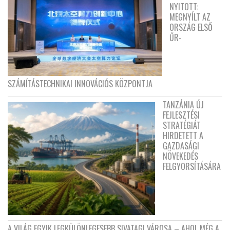
NYITOTT:
MEGNYÍLT AZ
ORSZÁG ELSŐ
ŰR-
SZÁMÍTÁSTECHNIKAI INNOVÁCIÓS KÖZPONTJA
TANZÁNIA ÚJ
FEJLESZTÉSI
STRATÉGIÁT
HIRDETETT A
GAZDASÁGI
NÖVEKEDÉS
FELGYORSÍTÁSÁRA
A VILÁG EGYIK LEGKÜLÖNLEGESEBB SIVATAGI VÁROSA – AHOL MÉG A