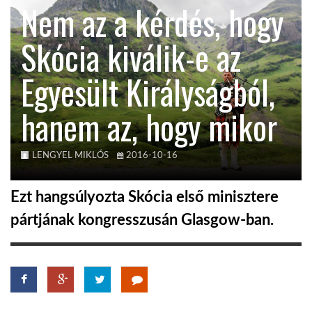
Nem az a kérdés, hogy
KÖZEL-KELET
Skócia kiválik-e az
Egyesült Királyságból,
AUSZTRÁLIA
hanem az, hogy mikor
A VILÁG ITTHON
LENGYEL MIKLÓS
2016-10-16
MÉDIA
Ezt hangsúlyozta Skócia első minisztere
pártjának kongresszusán Glasgow-ban.
GLOBOTV BP
HÍR3D