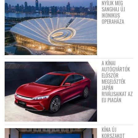
NYÍLIK MEG
SANGHAJ ÚJ
IKONIKUS
OPERAHÁZA
A KÍNAI
AUTÓGYÁRTÓK
ELŐSZÖR
MEGELŐZTÉK
JAPÁN
RIVÁLISAIKAT AZ
EU PIACÁN
KÍNA ÚJ
KORSZAKOT