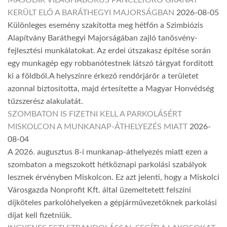
MÁSODIK VILÁGHÁBORÚS PÁNCÉLTÖRŐ GRÁNÁT
KERÜLT ELŐ A BARÁTHEGYI MAJORSÁGBAN
2026-08-05
Különleges esemény szakította meg hétfőn a Szimbiózis
Alapítvány Baráthegyi Majorságában zajló tanösvény-
fejlesztési munkálatokat. Az erdei útszakasz építése során
egy munkagép egy robbanótestnek látszó tárgyat fordított
ki a földből.A helyszínre érkező rendőrjárőr a területet
azonnal biztosította, majd értesítette a Magyar Honvédség
tűzszerész alakulatát.
SZOMBATON IS FIZETNI KELL A PARKOLÁSÉRT
MISKOLCON A MUNKANAP-ÁTHELYEZÉS MIATT
2026-
08-04
A 2026. augusztus 8-i munkanap-áthelyezés miatt ezen a
szombaton a megszokott hétköznapi parkolási szabályok
lesznek érvényben Miskolcon. Ez azt jelenti, hogy a Miskolci
Városgazda Nonprofit Kft. által üzemeltetett felszíni
díjköteles parkolóhelyeken a gépjárművezetőknek parkolási
díjat kell fizetniük.