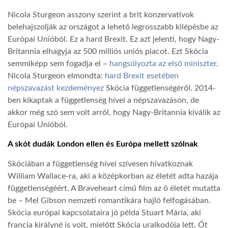
Nicola Sturgeon asszony szerint a brit konzervatívok
TROPICALMAGAZIN
belehajszolják az országot a lehető legrosszabb kilépésbe az
Európai Unióból. Ez a hard Brexit. Ez azt jelenti, hogy Nagy-
Britannia elhagyja az 500 milliós uniós piacot. Ezt Skócia
GLOBOTV
semmiképp sem fogadja el –
hangsúlyozta az első miniszter.
Nicola Sturgeon elmondta:
hard Brexit esetében
AFRIKA TUDÁSTÁR
népszavazást kezdeményez
Skócia függetlenségéről. 2014-
ben kikaptak a függetlenség hívei a népszavazáson, de
akkor még szó sem volt arról, hogy Nagy-Britannia kiválik az
A NAP SZÉPE
Európai Unióból.
A skót dudák London ellen és Európa mellett szólnak
LINKTR.EE
Skóciában a függetlenség hívei szívesen hivatkoznak
William Wallace-ra, aki a középkorban az életét adta hazája
GLOBOZSARU
függetlenségéért. A Braveheart című film az ő életét mutatta
be – Mel Gibson nemzeti romantikára hajló felfogásában.
Skócia európai kapcsolataira jó példa Stuart Mária, aki
DOBRAVERO.HU
francia királyné is volt, mielőtt Skócia uralkodója lett. Őt