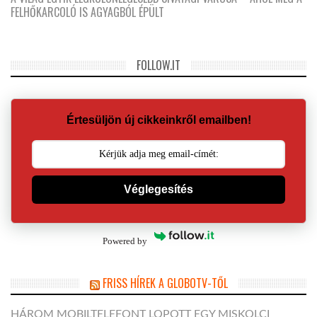
FELHŐKARCOLÓ IS AGYAGBÓL ÉPÜLT
FOLLOW.IT
Értesüljön új cikkeinkről emailben!
Véglegesítés
Powered by
FRISS HÍREK A GLOBOTV-TŐL
HÁROM MOBILTELEFONT LOPOTT EGY MISKOLCI