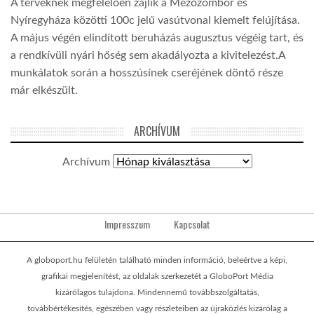
A terveknek megfelelően zajlik a Mezőzombor és
Nyíregyháza közötti 100c jelű vasútvonal kiemelt felújítása.
A május végén elindított beruházás augusztus végéig tart, és
a rendkívüli nyári hőség sem akadályozta a kivitelezést.A
munkálatok során a hosszúsínek cseréjének döntő része
már elkészült.
ARCHÍVUM
Archívum
Impresszum
Kapcsolat
A globoport.hu felületén található minden információ, beleértve a képi,
grafikai megjelenítést, az oldalak szerkezetét a GloboPort Média
kizárólagos tulajdona. Mindennemű továbbszolgáltatás,
továbbértékesítés, egészében vagy részleteiben az újraközlés kizárólag a