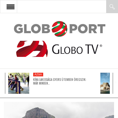
FŐOLDAL
AFRIKA
EURÓPA
ÁZSIA
ÁZSIA
KÍNA LAKOSSÁGA GYORS ÜTEMBEN ÖREGSZIK:
MÁR MINDEN…
ÉSZAK-AMERIKA
LATIN-AMERIKA