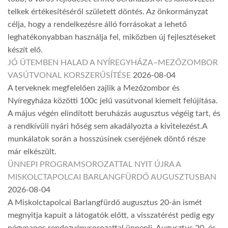
telkek értékesítéséről született döntés. Az önkormányzat
célja, hogy a rendelkezésre álló forrásokat a lehető
leghatékonyabban használja fel, miközben új fejlesztéseket
készít elő.
JÓ ÜTEMBEN HALAD A NYÍREGYHÁZA–MEZŐZOMBOR
VASÚTVONAL KORSZERŰSÍTÉSE
2026-08-04
A terveknek megfelelően zajlik a Mezőzombor és
Nyíregyháza közötti 100c jelű vasútvonal kiemelt felújítása.
A május végén elindított beruházás augusztus végéig tart, és
a rendkívüli nyári hőség sem akadályozta a kivitelezést.A
munkálatok során a hosszúsínek cseréjének döntő része
már elkészült.
ÜNNEPI PROGRAMSOROZATTAL NYIT ÚJRA A
MISKOLCTAPOLCAI BARLANGFÜRDŐ AUGUSZTUSBAN
2026-08-04
A Miskolctapolcai Barlangfürdő augusztus 20-án ismét
megnyitja kapuit a látogatók előtt, a visszatérést pedig egy