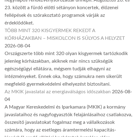
négynapos rendezvénysorozattal ünnepli. Augusztus 20. és
23. között a fürdő előtti sétányon koncertek, élőzenei
fellépések és szórakoztató programok várják az
érdeklődőket.
TÖBB MINT 320 KISGYERMEK REKEDT A
KÓRHÁZAKBAN – MISKOLCON IS SÚLYOS A HELYZET
2026-08-04
Országszerte több mint 320 olyan kisgyermek tartózkodik
jelenleg kórházakban, akiknek már nincs szükségük
egészségügyi ellátásra, mégsem tudják elhagyni az
intézményeket. Ennek oka, hogy számukra nem sikerült
megfelelő gyermekvédelmi elhelyezést biztosítani.
Az MKIK javaslatai az energiaválságos időszakban
2026-08-
04
A Magyar Kereskedelmi és Iparkamara (MKIK) a kormány
javaslataihoz és nagyfogyasztók felajánlásaihoz csatlakozva,
összesítő javaslatokat fogalmaz meg a vállalkozások
számára, hogy az esetleges áramtermelési kapacitás-