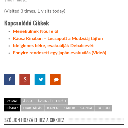
vihar miatt.
(Visited 3 times, 1 visits today)
LATIMO.HU
Kapcsolódó Cikkek
GLOBOBOOK
Menekülnek Noul elől
Káosz Kínában – Lecsapott a Mudzsiáj tájfun
Ideiglenes béke, evakuálják Debalcevét
Ennyire rendezett egy japán evakuálás (Videó)
ROVAT:
ÁZSIA
ÁZSIA - ÉLETMÓD
CÍMKE:
EVAKUÁLÁS
KAREN
KÁROK
SARIKA
TÁJFUN
SZÓLJON HOZZÁ EHHEZ A CIKKHEZ