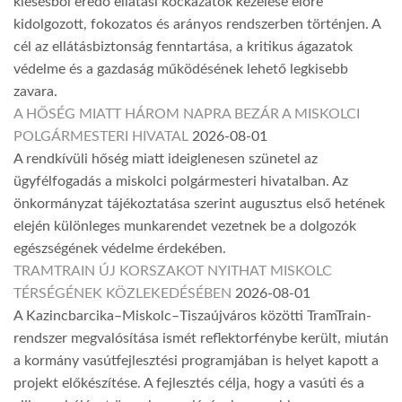
kiesésből eredő ellátási kockázatok kezelése előre
kidolgozott, fokozatos és arányos rendszerben történjen. A
cél az ellátásbiztonság fenntartása, a kritikus ágazatok
védelme és a gazdaság működésének lehető legkisebb
zavara.
A HŐSÉG MIATT HÁROM NAPRA BEZÁR A MISKOLCI
POLGÁRMESTERI HIVATAL
2026-08-01
A rendkívüli hőség miatt ideiglenesen szünetel az
ügyfélfogadás a miskolci polgármesteri hivatalban. Az
önkormányzat tájékoztatása szerint augusztus első hetének
elején különleges munkarendet vezetnek be a dolgozók
egészségének védelme érdekében.
TRAMTRAIN ÚJ KORSZAKOT NYITHAT MISKOLC
TÉRSÉGÉNEK KÖZLEKEDÉSÉBEN
2026-08-01
A Kazincbarcika–Miskolc–Tiszaújváros közötti TramTrain-
rendszer megvalósítása ismét reflektorfénybe került, miután
a kormány vasútfejlesztési programjában is helyet kapott a
projekt előkészítése. A fejlesztés célja, hogy a vasúti és a