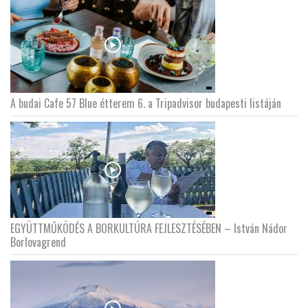
A budai Cafe 57 Blue étterem 6. a Tripadvisor budapesti listáján
EGYÜTTMŰKÖDÉS A BORKULTÚRA FEJLESZTÉSÉBEN – István Nádor
Borlovagrend