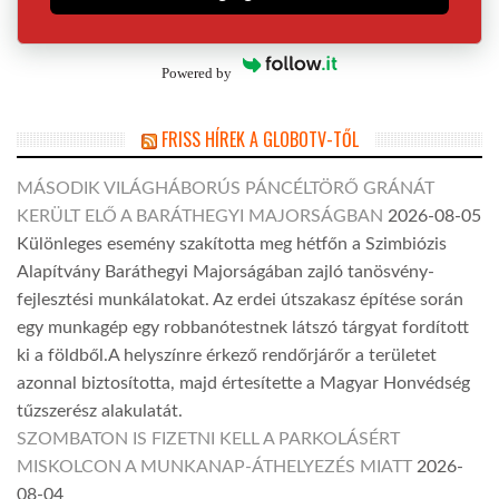
Powered by
FRISS HÍREK A GLOBOTV-TŐL
MÁSODIK VILÁGHÁBORÚS PÁNCÉLTÖRŐ GRÁNÁT
KERÜLT ELŐ A BARÁTHEGYI MAJORSÁGBAN
2026-08-05
Különleges esemény szakította meg hétfőn a Szimbiózis
Alapítvány Baráthegyi Majorságában zajló tanösvény-
fejlesztési munkálatokat. Az erdei útszakasz építése során
egy munkagép egy robbanótestnek látszó tárgyat fordított
ki a földből.A helyszínre érkező rendőrjárőr a területet
azonnal biztosította, majd értesítette a Magyar Honvédség
tűzszerész alakulatát.
SZOMBATON IS FIZETNI KELL A PARKOLÁSÉRT
MISKOLCON A MUNKANAP-ÁTHELYEZÉS MIATT
2026-
08-04