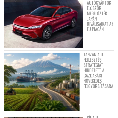
AUTÓGYÁRTÓK
ELŐSZÖR
MEGELŐZTÉK
JAPÁN
RIVÁLISAIKAT AZ
EU PIACÁN
TANZÁNIA ÚJ
FEJLESZTÉSI
STRATÉGIÁT
HIRDETETT A
GAZDASÁGI
NÖVEKEDÉS
FELGYORSÍTÁSÁRA
KÍNA ÚJ