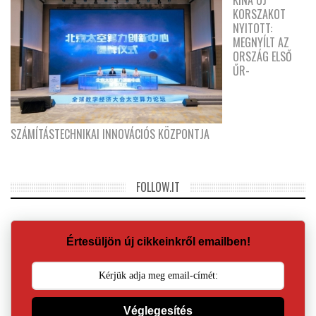
KORSZAKOT
NYITOTT:
MEGNYÍLT AZ
ORSZÁG ELSŐ
ŰR-
SZÁMÍTÁSTECHNIKAI INNOVÁCIÓS KÖZPONTJA
FOLLOW.IT
Értesüljön új cikkeinkről emailben!
Véglegesítés