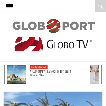
FŐOLDAL
AFRIKA
EURÓPA
KÖZEL-KELET
ÁZSIA
A HAGYOMÁNY ÉS A MODERN ÉPÍTÉSZET
TALÁLKOZÁSA…
ÉSZAK-AMERIKA
LATIN-AMERIKA