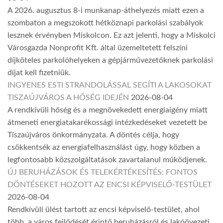
A 2026. augusztus 8-i munkanap-áthelyezés miatt ezen a
szombaton a megszokott hétköznapi parkolási szabályok
lesznek érvényben Miskolcon. Ez azt jelenti, hogy a Miskolci
Városgazda Nonprofit Kft. által üzemeltetett felszíni
díjköteles parkolóhelyeken a gépjárművezetőknek parkolási
díjat kell fizetniük.
INGYENES ESTI STRANDOLÁSSAL SEGÍTI A LAKOSOKAT
TISZAÚJVÁROS A HŐSÉG IDEJÉN
2026-08-04
A rendkívüli hőség és a megnövekedett energiaigény miatt
átmeneti energiatakarékossági intézkedéseket vezetett be
Tiszaújváros önkormányzata. A döntés célja, hogy
csökkentsék az energiafelhasználást úgy, hogy közben a
legfontosabb közszolgáltatások zavartalanul működjenek.
ÚJ BERUHÁZÁSOK ÉS TELEKÉRTÉKESÍTÉS: FONTOS
DÖNTÉSEKET HOZOTT AZ ENCSI KÉPVISELŐ-TESTÜLET
2026-08-04
Rendkívüli ülést tartott az encsi képviselő-testület, ahol
több, a város fejlődését érintő beruházásról és lakóövezeti