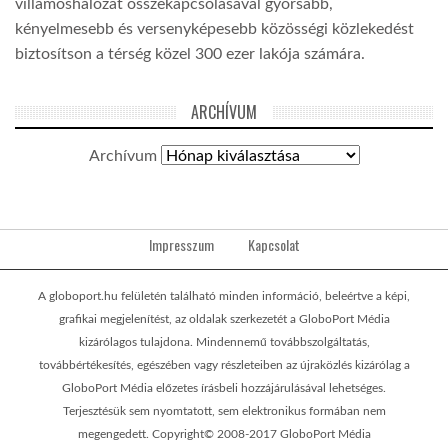
villamoshálózat összekapcsolásával gyorsabb,
kényelmesebb és versenyképesebb közösségi közlekedést
biztosítson a térség közel 300 ezer lakója számára.
ARCHÍVUM
Archívum
Impresszum
Kapcsolat
A globoport.hu felületén található minden információ, beleértve a képi,
grafikai megjelenítést, az oldalak szerkezetét a GloboPort Média
kizárólagos tulajdona. Mindennemű továbbszolgáltatás,
továbbértékesítés, egészében vagy részleteiben az újraközlés kizárólag a
GloboPort Média előzetes írásbeli hozzájárulásával lehetséges.
Terjesztésük sem nyomtatott, sem elektronikus formában nem
megengedett. Copyright© 2008-2017 GloboPort Média