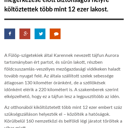
megérkezése előtt biztonságos helyre
költöztettek több mint 12 ezer lakost.
TROPICALMAGAZIN
GLOBOTV
AFRIKA TUDÁSTÁR
A Fülöp-szigetekiek által Karennek nevezett tájfun Aurora
tartományban ért partot, és sűrűn lakott, részben
A NAP SZÉPE
földcsuszamlás-veszélyes mezőgazdasági vidékeken haladt
tovább nyugat felé. Az általa szállított szelek sebessége
átlagosan 130 kilométer óránként, de a széllökések
LINKTR.EE
időnként elérik a 220 kilométert is. A szakemberek szerint
elképzelhető, hogy ez a tájfun lesz a legpusztítóbb az idén.
GLOBOZSARU
Az otthonából kiköltöztetett több mint 12 ezer embert száz
szükségszálláson helyezték el – közölték a hatóságok.
Körülbelül 160 nemzetközi és belföldi légi járatot töröltek a
DOBRAVERO.HU