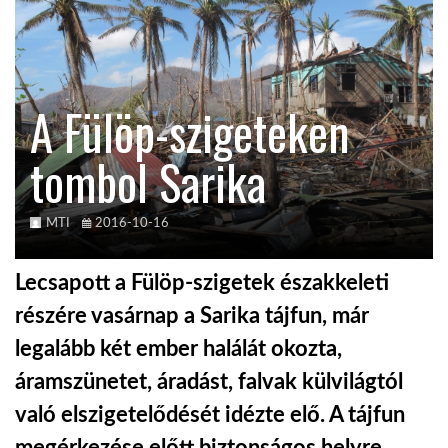
KÖZEL-KELET
A Fülöp-szigeteken
AUSZTRÁLIA
tombol Sarika
A VILÁG ITTHON
MTI
2016-10-16
MÉDIA
Lecsapott a Fülöp-szigetek északkeleti
részére vasárnap a Sarika tájfun, már
legalább két ember halálát okozta,
GLOBOTV BP
áramszünetet, áradást, falvak külvilágtól
való elszigetelődését idézte elő. A tájfun
HÍR3D