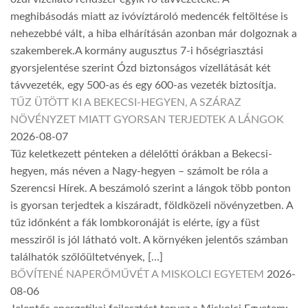
meghibásodás miatt az ivóvíztároló medencék feltöltése is
nehezebbé vált, a hiba elhárításán azonban már dolgoznak a
szakemberek.A kormány augusztus 7-i hőségriasztási
gyorsjelentése szerint Ózd biztonságos vízellátását két
távvezeték, egy 500-as és egy 600-as vezeték biztosítja.
TŰZ ÜTÖTT KI A BEKECSI-HEGYEN, A SZÁRAZ
NÖVÉNYZET MIATT GYORSAN TERJEDTEK A LÁNGOK
2026-08-07
Tűz keletkezett pénteken a délelőtti órákban a Bekecsi-
hegyen, más néven a Nagy-hegyen – számolt be róla a
Szerencsi Hírek. A beszámoló szerint a lángok több ponton
is gyorsan terjedtek a kiszáradt, földközeli növényzetben. A
tűz időnként a fák lombkoronáját is elérte, így a füst
messziről is jól látható volt. A környéken jelentős számban
találhatók szőlőültetvények, […]
BŐVÍTENÉ NAPERŐMŰVÉT A MISKOLCI EGYETEM
2026-
08-06