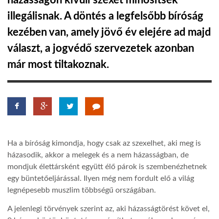
házasságon kívüli szexet minősítsék
illegálisnak. A döntés a legfelsőbb bíróság
TROPICALMAGAZIN
kezében van, amely jövő év elejére ad majd
választ, a jogvédő szervezetek azonban
GLOBOTV
már most tiltakoznak.
AFRIKA TUDÁSTÁR
A NAP SZÉPE
Ha a bíróság kimondja, hogy csak az szexelhet, aki meg is
LINKTR.EE
házasodik, akkor a melegek és a nem házasságban, de
mondjuk élettársként együtt élő párok is szembenézhetnek
GLOBOZSARU
egy büntetőeljárással. Ilyen még nem fordult elő a világ
legnépesebb muszlim többségű országában.
DOBRAVERO.HU
A jelenlegi törvények szerint az, aki házasságtörést követ el,