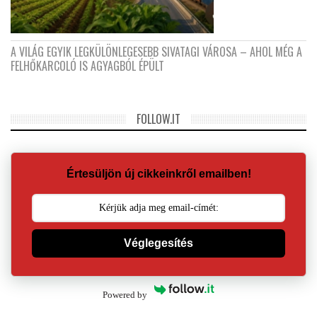
A VILÁG EGYIK LEGKÜLÖNLEGESEBB SIVATAGI VÁROSA – AHOL MÉG A
FELHŐKARCOLÓ IS AGYAGBÓL ÉPÜLT
FOLLOW.IT
Értesüljön új cikkeinkről emailben!
Véglegesítés
Powered by