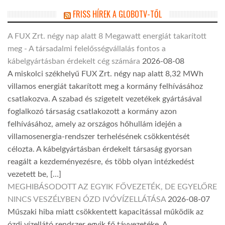
FRISS HÍREK A GLOBOTV-TŐL
A FUX Zrt. négy nap alatt 8 Megawatt energiát takarított
meg - A társadalmi felelősségvállalás fontos a
kábelgyártásban érdekelt cég számára
2026-08-08
A miskolci székhelyű FUX Zrt. négy nap alatt 8,32 MWh
villamos energiát takarított meg a kormány felhívásához
csatlakozva. A szabad és szigetelt vezetékek gyártásával
foglalkozó társaság csatlakozott a kormány azon
felhívásához, amely az országos hőhullám idején a
villamosenergia-rendszer terhelésének csökkentését
célozta. A kábelgyártásban érdekelt társaság gyorsan
reagált a kezdeményezésre, és több olyan intézkedést
vezetett be, […]
MEGHIBÁSODOTT AZ EGYIK FŐVEZETÉK, DE EGYELŐRE
NINCS VESZÉLYBEN ÓZD IVÓVÍZELLÁTÁSA
2026-08-07
Műszaki hiba miatt csökkentett kapacitással működik az
ózdi vízellátó rendszer egyik fő távvezetéke. A