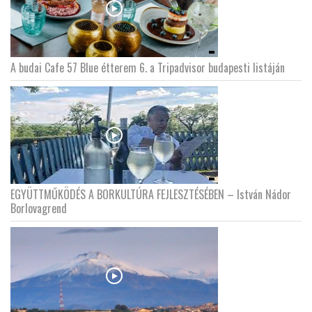
A budai Cafe 57 Blue étterem 6. a Tripadvisor budapesti listáján
EGYÜTTMŰKÖDÉS A BORKULTÚRA FEJLESZTÉSÉBEN – István Nádor
Borlovagrend