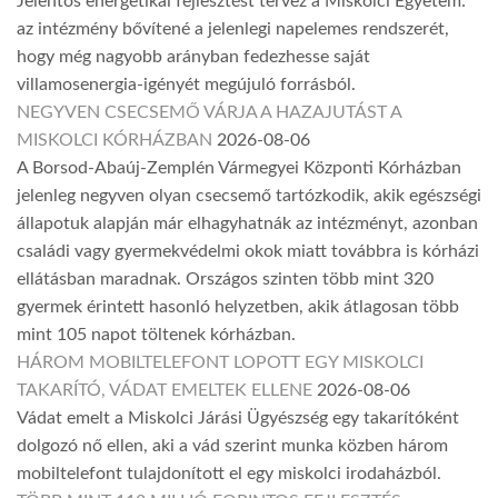
Jelentős energetikai fejlesztést tervez a Miskolci Egyetem:
az intézmény bővítené a jelenlegi napelemes rendszerét,
hogy még nagyobb arányban fedezhesse saját
villamosenergia-igényét megújuló forrásból.
NEGYVEN CSECSEMŐ VÁRJA A HAZAJUTÁST A
MISKOLCI KÓRHÁZBAN
2026-08-06
A Borsod-Abaúj-Zemplén Vármegyei Központi Kórházban
jelenleg negyven olyan csecsemő tartózkodik, akik egészségi
állapotuk alapján már elhagyhatnák az intézményt, azonban
családi vagy gyermekvédelmi okok miatt továbbra is kórházi
ellátásban maradnak. Országos szinten több mint 320
gyermek érintett hasonló helyzetben, akik átlagosan több
mint 105 napot töltenek kórházban.
HÁROM MOBILTELEFONT LOPOTT EGY MISKOLCI
TAKARÍTÓ, VÁDAT EMELTEK ELLENE
2026-08-06
Vádat emelt a Miskolci Járási Ügyészség egy takarítóként
dolgozó nő ellen, aki a vád szerint munka közben három
mobiltelefont tulajdonított el egy miskolci irodaházból.