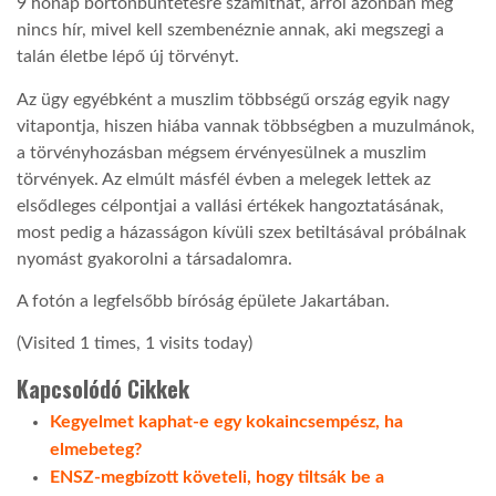
9 hónap börtönbüntetésre számíthat, arról azonban még
nincs hír, mivel kell szembenéznie annak, aki megszegi a
LATIMO.HU
talán életbe lépő új törvényt.
Az ügy egyébként a muszlim többségű ország egyik nagy
GLOBOBOOK
vitapontja, hiszen hiába vannak többségben a muzulmánok,
a törvényhozásban mégsem érvényesülnek a muszlim
törvények. Az elmúlt másfél évben a melegek lettek az
elsődleges célpontjai a vallási értékek hangoztatásának,
most pedig a házasságon kívüli szex betiltásával próbálnak
nyomást gyakorolni a társadalomra.
A fotón a legfelsőbb bíróság épülete Jakartában.
(Visited 1 times, 1 visits today)
Kapcsolódó Cikkek
Kegyelmet kaphat-e egy kokaincsempész, ha
elmebeteg?
ENSZ-megbízott követeli, hogy tiltsák be a