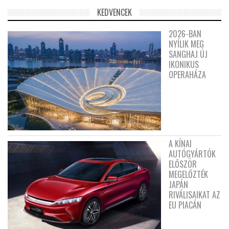
KEDVENCEK
2026-BAN
NYÍLIK MEG
SANGHAJ ÚJ
IKONIKUS
OPERAHÁZA
A KÍNAI
AUTÓGYÁRTÓK
ELŐSZÖR
MEGELŐZTÉK
JAPÁN
RIVÁLISAIKAT AZ
EU PIACÁN