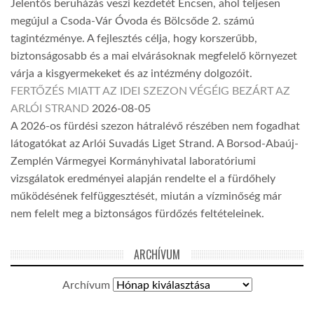
Jelentős beruházás veszi kezdetét Encsen, ahol teljesen
megújul a Csoda-Vár Óvoda és Bölcsőde 2. számú
tagintézménye. A fejlesztés célja, hogy korszerűbb,
biztonságosabb és a mai elvárásoknak megfelelő környezet
várja a kisgyermekeket és az intézmény dolgozóit.
FERTŐZÉS MIATT AZ IDEI SZEZON VÉGÉIG BEZÁRT AZ
ARLÓI STRAND
2026-08-05
A 2026-os fürdési szezon hátralévő részében nem fogadhat
látogatókat az Arlói Suvadás Liget Strand. A Borsod-Abaúj-
Zemplén Vármegyei Kormányhivatal laboratóriumi
vizsgálatok eredményei alapján rendelte el a fürdőhely
működésének felfüggesztését, miután a vízminőség már
nem felelt meg a biztonságos fürdőzés feltételeinek.
ARCHÍVUM
Archívum