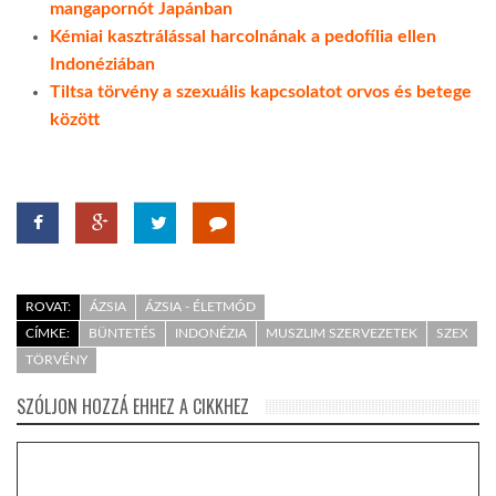
mangapornót Japánban
Kémiai kasztrálással harcolnának a pedofília ellen
Indonéziában
Tiltsa törvény a szexuális kapcsolatot orvos és betege
között
ROVAT:
ÁZSIA
ÁZSIA - ÉLETMÓD
CÍMKE:
BÜNTETÉS
INDONÉZIA
MUSZLIM SZERVEZETEK
SZEX
TÖRVÉNY
SZÓLJON HOZZÁ EHHEZ A CIKKHEZ