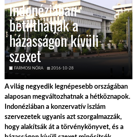
Indonéziában
KÖZEL-KELET
betilthatják a
házasságon kívüli
AUSZTRÁLIA
szexet
A VILÁG ITTHON
FARMOSI NÓRA
2016-10-28
MÉDIA
A világ negyedik legnépesebb országában
alaposan megváltozhatnak a hétköznapok.
Indonéziában a konzervatív iszlám
GLOBOTV BP
szervezetek ugyanis azt szorgalmazzák,
hogy alakítsák át a törvénykönyvet, és a
HÍR3D