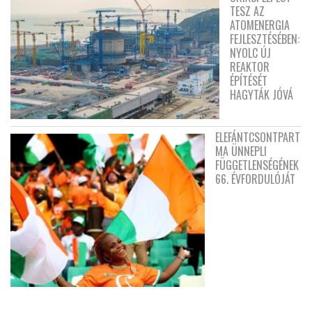
TESZ AZ
ATOMENERGIA
FEJLESZTÉSÉBEN:
NYOLC ÚJ
REAKTOR
ÉPÍTÉSÉT
HAGYTÁK JÓVÁ
ELEFÁNTCSONTPART
MA ÜNNEPLI
FÜGGETLENSÉGÉNEK
66. ÉVFORDULÓJÁT