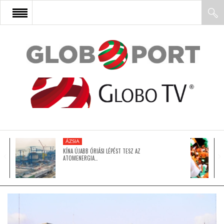
FŐOLDAL
AFRIKA
EURÓPA
ÁZSIA
ÁZSIA
KÍNA ÚJABB ÓRIÁSI LÉPÉST TESZ AZ
ATOMENERGIA…
ÉSZAK-AMERIKA
LATIN-AMERIKA