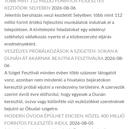
TÖBB MINT 112 MILLIÓ FORINTOS FEJLESZTÉS
KEZDŐDIK SELYEBEN
2026-08-06
Jelentős beruházás veszi kezdetét Selyében: több mint 112
millió forint értékű fejlesztési munkálatok indulnak el a
településen. A kivitelezési feladatokat egy edelényi
székhelyű vállalkozás nyerte el a közbeszerzési eljárás
eredményeként.
VESZÉLYES PRÓBÁLKOZÁSOK A SZIGETEN: SOKAN A
DUNÁN ÁT AKARNAK BEJUTNI A FESZTIVÁLRA
2026-08-
06
A Sziget Fesztivál minden évben több százezer látogatót
vonz, azonban nem mindenki a hivatalos bejáratokon
keresztül próbál eljutni a rendezvény területére. A szervezők
szerint évről évre előfordul, hogy egyesek a Dunán
keresztül, úszva vagy különféle vízi eszközökkel szeretnének
bejutni az Óbudai-szigetre.
MODERN ÓVODA ÉPÜLHET ENCSEN: KÖZEL 400 MILLIÓ
FORINTOS FEJLESZTÉS INDUL
2026-08-05