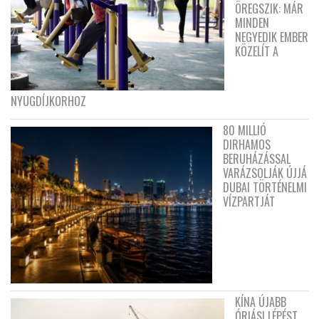
ÖREGSZIK: MÁR
MINDEN
NEGYEDIK EMBER
KÖZELÍT A
NYUGDÍJKORHOZ
80 MILLIÓ
DIRHAMOS
BERUHÁZÁSSAL
VARÁZSOLJÁK ÚJJÁ
DUBAI TÖRTÉNELMI
VÍZPARTJÁT
KÍNA ÚJABB
ÓRIÁSI LÉPÉST