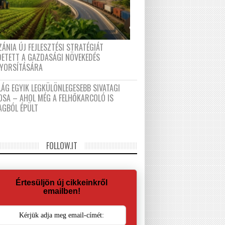
ÁNIA ÚJ FEJLESZTÉSI STRATÉGIÁT
DETETT A GAZDASÁGI NÖVEKEDÉS
GYORSÍTÁSÁRA
LÁG EGYIK LEGKÜLÖNLEGESEBB SIVATAGI
OSA – AHOL MÉG A FELHŐKARCOLÓ IS
AGBÓL ÉPÜLT
FOLLOW.IT
Értesüljön új cikkeinkről
emailben!