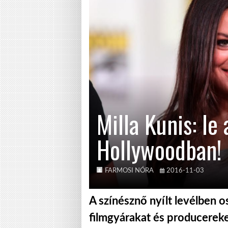
Milla Kunis: le
Hollywoodban!
FARMOSI NÓRA
2016-11-03
A színésznő nyílt levélben o
filmgyárakat és producereke