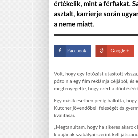
értékelik, mint a férfiakat. 
asztalt, karrierje során ugy
a neme miatt.
Facebook
Google +
Volt, hogy egy fotózást utasított vissz
pózolnia egy film reklámja céljából, és
megfenyegette, hogy ezért a döntéséér
Egy másik esetben pedig hallotta, hogy
Kutcher jövendőbeli feleségét és gyerme
kvalitásai.
„Megtanultam, hogy ha sikeres akarok l
klubjának szabályai szerint kell játsz