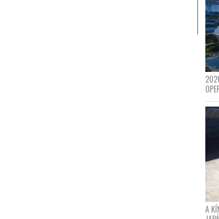
202
OPE
A K