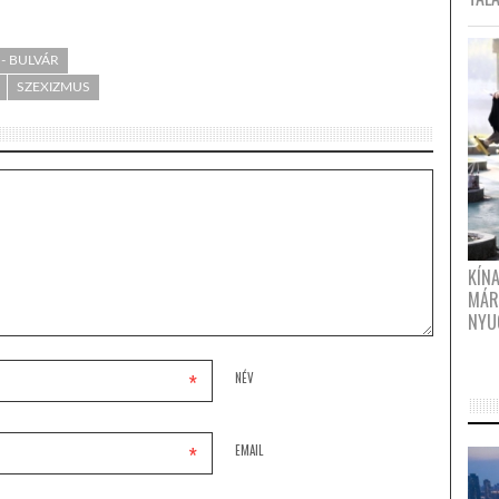
- BULVÁR
SZEXIZMUS
KÍN
MÁR
NYU
*
NÉV
*
EMAIL