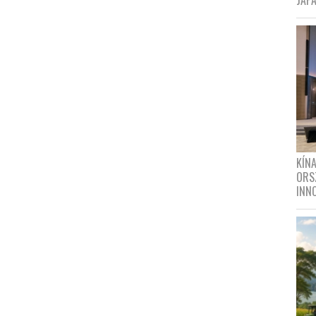
JAPÁ
KÍN
ORS
INN