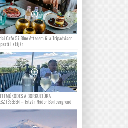
dai Cafe 57 Blue étterem 6. a Tripadvisor
pesti listáján
ÜTTMŰKÖDÉS A BORKULTÚRA
ESZTÉSÉBEN – István Nádor Borlovagrend