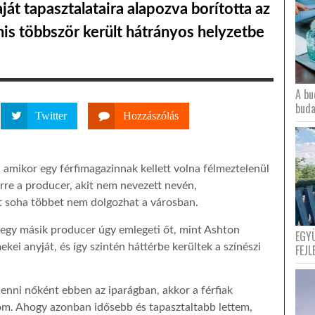
Saját tapasztalataira alapozva borította az
anis többször került hátrányos helyzetbe
A bu
buda
Twitter
Hozzászólás
a, amikor egy férfimagazinnak kellett volna félmeztelenül
 erre a producer, akit nem nevezett nevén,
t soha többet nem dolgozhat a városban.
 egy másik producer úgy emlegeti őt, mint Ashton
EGY
kei anyját, és így szintén háttérbe kerültek a színészi
FEJL
enni nőként ebben az iparágban, akkor a férfiak
anom. Ahogy azonban idősebb és tapasztaltabb lettem,