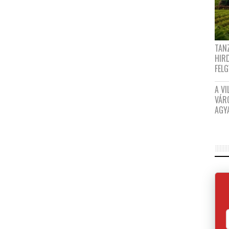
TANZ
HIR
FEL
A VI
VÁR
AGY