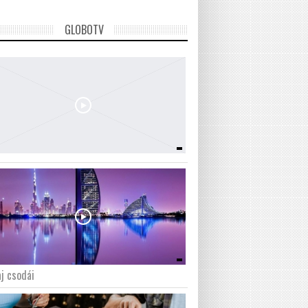
GLOBOTV
j csodái