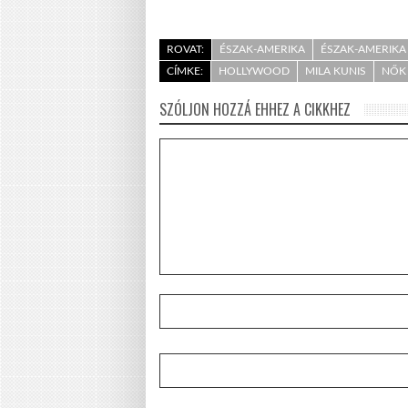
ROVAT:
ÉSZAK-AMERIKA
ÉSZAK-AMERIKA 
CÍMKE:
HOLLYWOOD
MILA KUNIS
NŐK
SZÓLJON HOZZÁ EHHEZ A CIKKHEZ