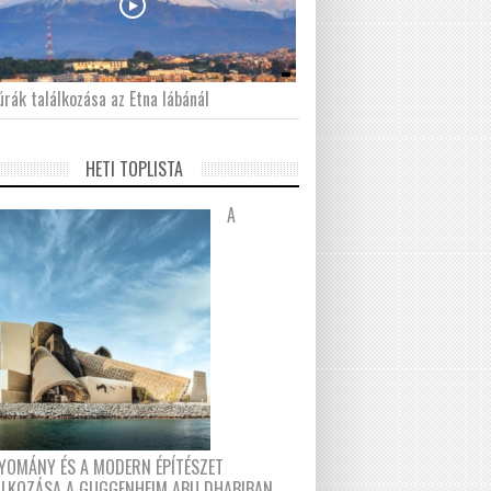
́rák találkozása az Etna lábánál
HETI TOPLISTA
A
YOMÁNY ÉS A MODERN ÉPÍTÉSZET
ÁLKOZÁSA A GUGGENHEIM ABU DHABIBAN