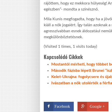
rájöttem, hogy ez mekkora hülyeség! A
egészben”- mondta a színésznő.
Mila Kunis megfogadta, hogy ha a jövő
kiáll a nők jogaiért. Így talán azoknak
agresszívabban esnek áldozatául nemük
megkülönböztetésnek.
(Visited 1 times, 1 visits today)
Kapcsolódó Cikkek
Mostantól mérheti, hogy többet be
Második fázisba lépett Brunei “isz
Kelet-Ukrajna: fogolycsere és úja
Ivászatban a nők utolérték a férfi
Facebook
Google +