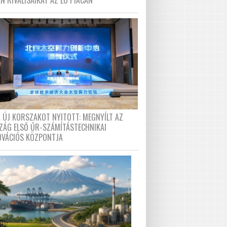
N RIVÁLISAIKAT AZ EU PIACÁN
A ÚJ KORSZAKOT NYITOTT: MEGNYÍLT AZ
ZÁG ELSŐ ŰR-SZÁMÍTÁSTECHNIKAI
OVÁCIÓS KÖZPONTJA