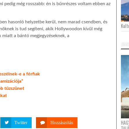
mi pedig még rosszabb: én is bűnrészes voltam ebben az
ben hasonló helyzetbe kerül, nem marad csendben, és
Kultu
 a nőknek is tud segíteni, akik Hollywoodon kívül még
 miatt a bántó megjegyzéseknek, a
szélnek-e a férfiak
lamizációja”
bb tűzszünet
akat
HAG
Twitter
Hozzászólás
TAL