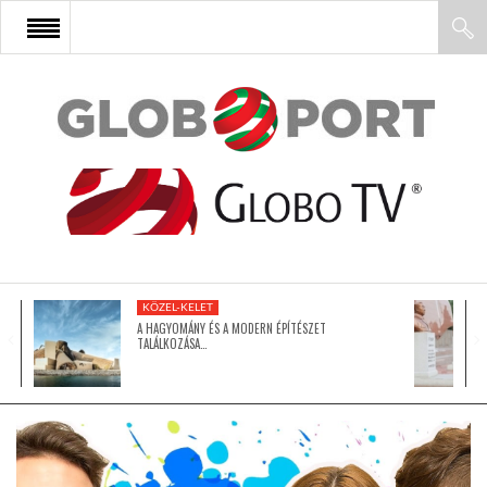
FŐOLDAL
AFRIKA
EURÓPA
KÖZEL-KELET
ÁZSIA
A HAGYOMÁNY ÉS A MODERN ÉPÍTÉSZET
TALÁLKOZÁSA…
ÉSZAK-AMERIKA
LATIN-AMERIKA