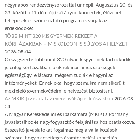
négynapos rendezvénysorozattal ünnepli. Augusztus 20. és
23. között a fürdő előtti sétányon koncertek, élőzenei
fellépések és szórakoztató programok várják az
érdeklődőket.
TÖBB MINT 320 KISGYERMEK REKEDT A
KÓRHÁZAKBAN – MISKOLCON IS SÚLYOS A HELYZET
2026-08-04
Országszerte több mint 320 olyan kisgyermek tartózkodik
jelenleg kórházakban, akiknek már nincs szükségük
egészségügyi ellátásra, mégsem tudják elhagyni az
intézményeket. Ennek oka, hogy számukra nem sikerült
megfelelő gyermekvédelmi elhelyezést biztosítani.
Az MKIK javaslatai az energiaválságos időszakban
2026-08-
04
A Magyar Kereskedelmi és Iparkamara (MKIK) a kormány
javaslataihoz és nagyfogyasztók felajánlásaihoz csatlakozva,
összesítő javaslatokat fogalmaz meg a vállalkozások
számára, hogy az esetleges áramtermelési kapacitás-