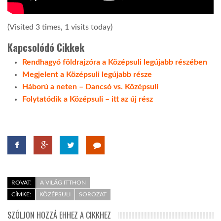
LATIMO.HU
(Visited 3 times, 1 visits today)
Kapcsolódó Cikkek
GLOBOBOOK
Rendhagyó földrajzóra a Középsuli legújabb részében
Megjelent a Középsuli legújabb része
Háború a neten – Dancsó vs. Középsuli
Folytatódik a Középsuli – itt az új rész
ROVAT:
A VILÁG ITTHON
CÍMKE:
KÖZÉPSULI
SOROZAT
SZÓLJON HOZZÁ EHHEZ A CIKKHEZ