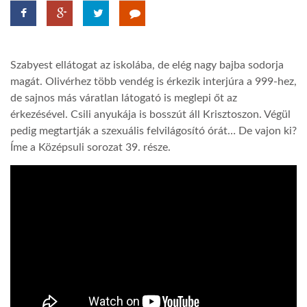
TROPICALMAGAZIN
Szabyest ellátogat az iskolába, de elég nagy bajba sodorja
GLOBOTV
magát. Olivérhez több vendég is érkezik interjúra a 999-hez,
de sajnos más váratlan látogató is meglepi őt az
érkezésével. Csili anyukája is bosszút áll Krisztoszon. Végül
AFRIKA TUDÁSTÁR
pedig megtartják a szexuális felvilágosító órát… De vajon ki?
Íme a Középsuli sorozat 39. része.
A NAP SZÉPE
LINKTR.EE
GLOBOZSARU
DOBRAVERO.HU