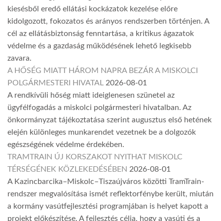
kiesésből eredő ellátási kockázatok kezelése előre
kidolgozott, fokozatos és arányos rendszerben történjen. A
cél az ellátásbiztonság fenntartása, a kritikus ágazatok
védelme és a gazdaság működésének lehető legkisebb
zavara.
A HŐSÉG MIATT HÁROM NAPRA BEZÁR A MISKOLCI
POLGÁRMESTERI HIVATAL
2026-08-01
A rendkívüli hőség miatt ideiglenesen szünetel az
ügyfélfogadás a miskolci polgármesteri hivatalban. Az
önkormányzat tájékoztatása szerint augusztus első hetének
elején különleges munkarendet vezetnek be a dolgozók
egészségének védelme érdekében.
TRAMTRAIN ÚJ KORSZAKOT NYITHAT MISKOLC
TÉRSÉGÉNEK KÖZLEKEDÉSÉBEN
2026-08-01
A Kazincbarcika–Miskolc–Tiszaújváros közötti TramTrain-
rendszer megvalósítása ismét reflektorfénybe került, miután
a kormány vasútfejlesztési programjában is helyet kapott a
projekt előkészítése. A fejlesztés célja, hogy a vasúti és a