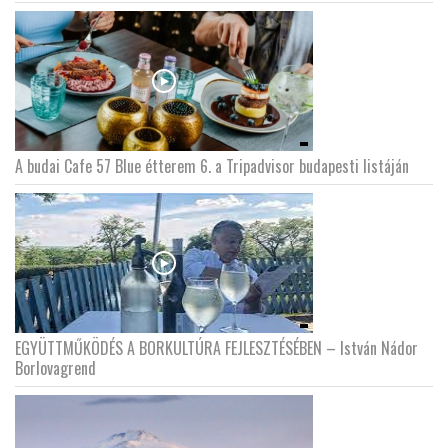
A budai Cafe 57 Blue étterem 6. a Tripadvisor budapesti listáján
EGYÜTTMŰKÖDÉS A BORKULTÚRA FEJLESZTÉSÉBEN – István Nádor
Borlovagrend