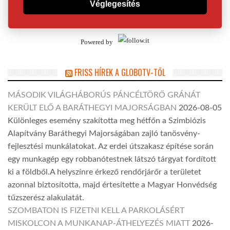
Véglegesítés
Powered by
FRISS HÍREK A GLOBOTV-TŐL
MÁSODIK VILÁGHÁBORÚS PÁNCÉLTÖRŐ GRÁNÁT
KERÜLT ELŐ A BARÁTHEGYI MAJORSÁGBAN
2026-08-05
Különleges esemény szakította meg hétfőn a Szimbiózis
Alapítvány Baráthegyi Majorságában zajló tanösvény-
fejlesztési munkálatokat. Az erdei útszakasz építése során
egy munkagép egy robbanótestnek látszó tárgyat fordított
ki a földből.A helyszínre érkező rendőrjárőr a területet
azonnal biztosította, majd értesítette a Magyar Honvédség
tűzszerész alakulatát.
SZOMBATON IS FIZETNI KELL A PARKOLÁSÉRT
MISKOLCON A MUNKANAP-ÁTHELYEZÉS MIATT
2026-