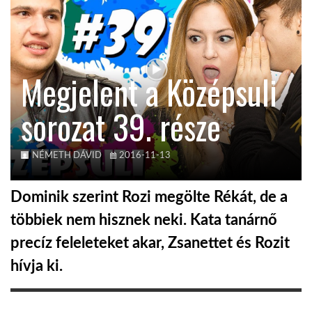
KÖZEL-KELET
Megjelent a Középsuli
AUSZTRÁLIA
sorozat 39. része
A VILÁG ITTHON
NÉMETH DÁVID
2016-11-13
MÉDIA
Dominik szerint Rozi megölte Rékát, de a
többiek nem hisznek neki. Kata tanárnő
precíz feleleteket akar, Zsanettet és Rozit
GLOBOTV BP
hívja ki.
HÍR3D