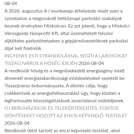
08-04
A 2026. augusztus 8-i munkanap-áthelyezés miatt ezen a
szombaton a megszokott hétköznapi parkolási szabályok
lesznek érvényben Miskolcon. Ez azt jelenti, hogy a Miskolci
Városgazda Nonprofit Kft. által üzemeltetett felszíni
díjköteles parkolóhelyeken a gépjárművezetőknek parkolási
díjat kell fizetniük.
INGYENES ESTI STRANDOLÁSSAL SEGÍTI A LAKOSOKAT
TISZAÚJVÁROS A HŐSÉG IDEJÉN
2026-08-04
A rendkívüli hőség és a megnövekedett energiaigény miatt
átmeneti energiatakarékossági intézkedéseket vezetett be
Tiszaújváros önkormányzata. A döntés célja, hogy
csökkentsék az energiafelhasználást úgy, hogy közben a
legfontosabb közszolgáltatások zavartalanul működjenek.
ÚJ BERUHÁZÁSOK ÉS TELEKÉRTÉKESÍTÉS: FONTOS
DÖNTÉSEKET HOZOTT AZ ENCSI KÉPVISELŐ-TESTÜLET
2026-08-04
Rendkívüli ülést tartott az encsi képviselő-testület, ahol