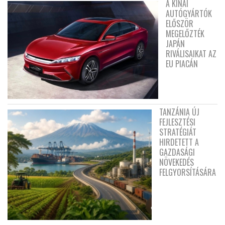
A KÍNAI
AUTÓGYÁRTÓK
ELŐSZÖR
MEGELŐZTÉK
JAPÁN
RIVÁLISAIKAT AZ
EU PIACÁN
TANZÁNIA ÚJ
FEJLESZTÉSI
STRATÉGIÁT
HIRDETETT A
GAZDASÁGI
NÖVEKEDÉS
FELGYORSÍTÁSÁRA