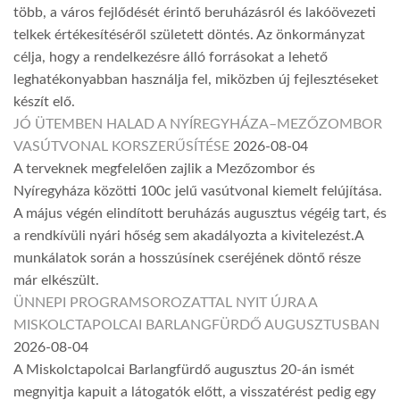
több, a város fejlődését érintő beruházásról és lakóövezeti
telkek értékesítéséről született döntés. Az önkormányzat
célja, hogy a rendelkezésre álló forrásokat a lehető
leghatékonyabban használja fel, miközben új fejlesztéseket
készít elő.
JÓ ÜTEMBEN HALAD A NYÍREGYHÁZA–MEZŐZOMBOR
VASÚTVONAL KORSZERŰSÍTÉSE
2026-08-04
A terveknek megfelelően zajlik a Mezőzombor és
Nyíregyháza közötti 100c jelű vasútvonal kiemelt felújítása.
A május végén elindított beruházás augusztus végéig tart, és
a rendkívüli nyári hőség sem akadályozta a kivitelezést.A
munkálatok során a hosszúsínek cseréjének döntő része
már elkészült.
ÜNNEPI PROGRAMSOROZATTAL NYIT ÚJRA A
MISKOLCTAPOLCAI BARLANGFÜRDŐ AUGUSZTUSBAN
2026-08-04
A Miskolctapolcai Barlangfürdő augusztus 20-án ismét
megnyitja kapuit a látogatók előtt, a visszatérést pedig egy