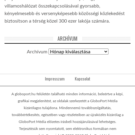
villamoshálózat összekapcsolásával gyorsabb,
kényelmesebb és versenyképesebb közösségi közlekedést
biztosítson a térség közel 300 ezer lakója számára.
ARCHÍVUM
Archívum
Impresszum
Kapcsolat
A globoport.hu felületén található minden információ, beleértve a képi,
grafikai megjelenítést, az oldalak szerkezetét a GloboPort Média
kizárólagos tulajdona. Mindennemű továbbszolgáltatás,
továbbértékesítés, egészében vagy részleteiben az újraközlés kizárólag a
GloboPort Média előzetes írásbeli hozzájárulásával lehetséges.
Terjesztésük sem nyomtatott, sem elektronikus formában nem