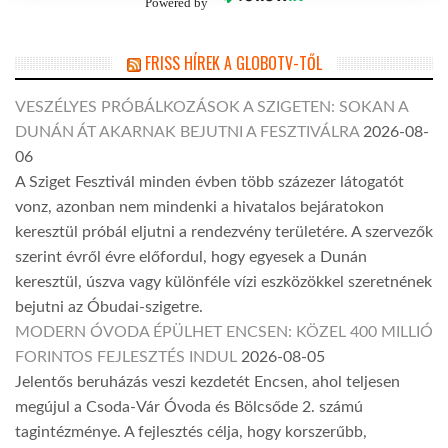
Powered by
FRISS HÍREK A GLOBOTV-TŐL
VESZÉLYES PRÓBÁLKOZÁSOK A SZIGETEN: SOKAN A
DUNÁN ÁT AKARNAK BEJUTNI A FESZTIVÁLRA
2026-08-
06
A Sziget Fesztivál minden évben több százezer látogatót
vonz, azonban nem mindenki a hivatalos bejáratokon
keresztül próbál eljutni a rendezvény területére. A szervezők
szerint évről évre előfordul, hogy egyesek a Dunán
keresztül, úszva vagy különféle vízi eszközökkel szeretnének
bejutni az Óbudai-szigetre.
MODERN ÓVODA ÉPÜLHET ENCSEN: KÖZEL 400 MILLIÓ
FORINTOS FEJLESZTÉS INDUL
2026-08-05
Jelentős beruházás veszi kezdetét Encsen, ahol teljesen
megújul a Csoda-Vár Óvoda és Bölcsőde 2. számú
tagintézménye. A fejlesztés célja, hogy korszerűbb,