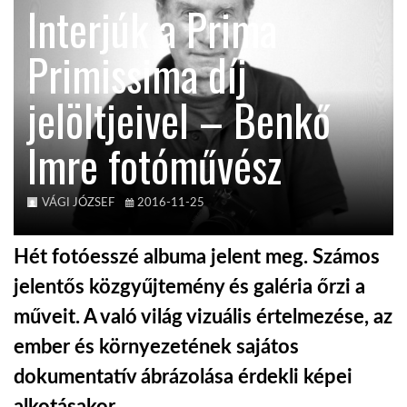
Interjúk a Prima
KÖZEL-KELET
Primissima díj
jelöltjeivel – Benkő
AUSZTRÁLIA
Imre fotóművész
A VILÁG ITTHON
VÁGI JÓZSEF
2016-11-25
MÉDIA
Hét fotóesszé albuma jelent meg. Számos
jelentős közgyűjtemény és galéria őrzi a
műveit. A való világ vizuális értelmezése, az
GLOBOTV BP
ember és környezetének sajátos
dokumentatív ábrázolása érdekli képei
HÍR3D