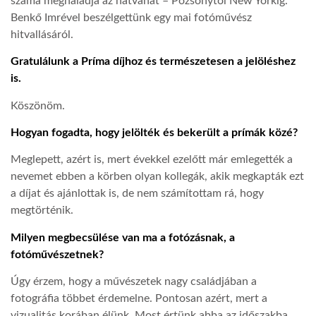
száma meghaladja az hatvanat – Pozsonytól New Yorkig.
Benkő Imrével beszélgettünk egy mai fotóművész
LATIMO.HU
hitvallásáról.
Gratulálunk a Príma díjhoz és természetesen a jelöléshez
GLOBOBOOK
is.
Köszönöm.
Hogyan fogadta, hogy jelölték és bekerült a prímák közé?
Meglepett, azért is, mert évekkel ezelőtt már emlegették a
nevemet ebben a körben olyan kollegák, akik megkapták ezt
a díjat és ajánlottak is, de nem számítottam rá, hogy
megtörténik.
Milyen megbecsülése van ma a fotózásnak, a
fotóművészetnek?
Úgy érzem, hogy a művészetek nagy családjában a
fotográfia többet érdemelne. Pontosan azért, mert a
vizualitás korában élünk. Most értünk abba az időszakba,