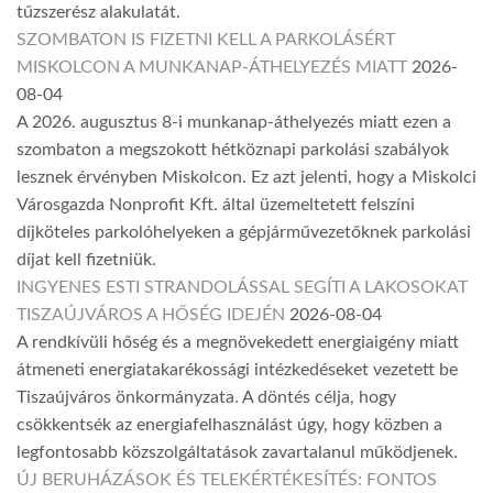
tűzszerész alakulatát.
SZOMBATON IS FIZETNI KELL A PARKOLÁSÉRT
MISKOLCON A MUNKANAP-ÁTHELYEZÉS MIATT
2026-
08-04
A 2026. augusztus 8-i munkanap-áthelyezés miatt ezen a
szombaton a megszokott hétköznapi parkolási szabályok
lesznek érvényben Miskolcon. Ez azt jelenti, hogy a Miskolci
Városgazda Nonprofit Kft. által üzemeltetett felszíni
díjköteles parkolóhelyeken a gépjárművezetőknek parkolási
díjat kell fizetniük.
INGYENES ESTI STRANDOLÁSSAL SEGÍTI A LAKOSOKAT
TISZAÚJVÁROS A HŐSÉG IDEJÉN
2026-08-04
A rendkívüli hőség és a megnövekedett energiaigény miatt
átmeneti energiatakarékossági intézkedéseket vezetett be
Tiszaújváros önkormányzata. A döntés célja, hogy
csökkentsék az energiafelhasználást úgy, hogy közben a
legfontosabb közszolgáltatások zavartalanul működjenek.
ÚJ BERUHÁZÁSOK ÉS TELEKÉRTÉKESÍTÉS: FONTOS