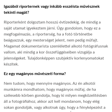
Igazából riporternek vagy inkább esszéista művésznek
tekinti magát?
Riporterként dolgoztam hosszú évtizedekig, de mindig a
saját utamat igyekeztem járni. Úgy gondolom, hogy ez a
megfogalmazás, a riporterség, ha a fotó történetbe
beágyazzuk, egy mesterséget jelent, nem pedig műfajt.
Magamat dokumentarista szemlélettel alkotó fotógráfusnak
vallom, aki mindig a kor összefüggéseiben vizsgálja a
jelenségeket. Tulajdonképpen szubjektív korlenyomatokat
készítek.
Ez egy magányos művészeti forma?
Nem tudom, hogy mennyire magányos. Az én alkotói
munkámra mondhatom, hogy magányos műfaj, de ha
szélesebb körben gondolja, hogy ki milyen megközelítésben
áll a fotográfiához, akkor azt kell mondanom, hogy elég
sokan gondolják, vagy alkotnak úgy, hogy a fényképezést a