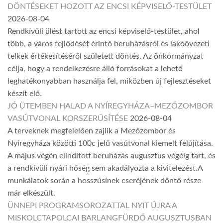
DÖNTÉSEKET HOZOTT AZ ENCSI KÉPVISELŐ-TESTÜLET
2026-08-04
Rendkívüli ülést tartott az encsi képviselő-testület, ahol
több, a város fejlődését érintő beruházásról és lakóövezeti
telkek értékesítéséről született döntés. Az önkormányzat
célja, hogy a rendelkezésre álló forrásokat a lehető
leghatékonyabban használja fel, miközben új fejlesztéseket
készít elő.
JÓ ÜTEMBEN HALAD A NYÍREGYHÁZA–MEZŐZOMBOR
VASÚTVONAL KORSZERŰSÍTÉSE
2026-08-04
A terveknek megfelelően zajlik a Mezőzombor és
Nyíregyháza közötti 100c jelű vasútvonal kiemelt felújítása.
A május végén elindított beruházás augusztus végéig tart, és
a rendkívüli nyári hőség sem akadályozta a kivitelezést.A
munkálatok során a hosszúsínek cseréjének döntő része
már elkészült.
ÜNNEPI PROGRAMSOROZATTAL NYIT ÚJRA A
MISKOLCTAPOLCAI BARLANGFÜRDŐ AUGUSZTUSBAN