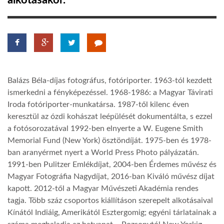
alkotásakor.
TROPICALMAGAZIN
GLOBOTV
Balázs Béla-díjas fotográfus, fotóriporter. 1963-tól kezdett
AFRIKA TUDÁSTÁR
ismerkedni a fényképezéssel. 1968-1986: a Magyar Távirati
Iroda fotóriporter-munkatársa. 1987-től kilenc éven
keresztül az ózdi kohászat leépülését dokumentálta, s ezzel
A NAP SZÉPE
a fotósorozatával 1992-ben elnyerte a W. Eugene Smith
Memorial Fund (New York) ösztöndíját. 1975-ben és 1978-
LINKTR.EE
ban aranyérmet nyert a World Press Photo pályázatán.
1991-ben Pulitzer Emlékdíjat, 2004-ben Érdemes művész és
Magyar Fotográfia Nagydíjat, 2016-ban Kiváló művész díjat
GLOBOZSARU
kapott. 2012-től a Magyar Művészeti Akadémia rendes
tagja. Több száz csoportos kiállításon szerepelt alkotásaival
Kínától Indiáig, Amerikától Esztergomig; egyéni tárlatainak a
DOBRAVERO.HU