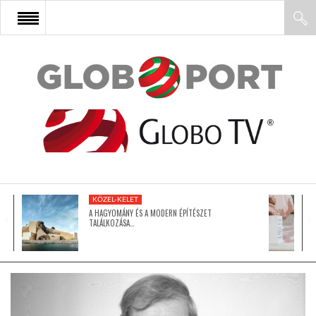
FŐOLDAL
AFRIKA
EURÓPA
KÖZEL-KELET
ÁZSIA
A HAGYOMÁNY ÉS A MODERN ÉPÍTÉSZET
TALÁLKOZÁSA…
ÉSZAK-AMERIKA
LATIN-AMERIKA