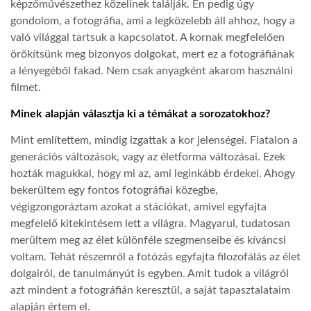
képzőművészethez közelinek találják. Én pedig úgy
gondolom, a fotográfia, ami a legközelebb áll ahhoz, hogy a
való világgal tartsuk a kapcsolatot. A kornak megfelelően
örökítsünk meg bizonyos dolgokat, mert ez a fotográfiának
a lényegéből fakad. Nem csak anyagként akarom használni
filmet.
Minek alapján választja ki a témákat a sorozatokhoz?
Mint említettem, mindig izgattak a kor jelenségei. Fiatalon a
generációs változások, vagy az életforma változásai. Ezek
hozták magukkal, hogy mi az, ami leginkább érdekel. Ahogy
bekerültem egy fontos fotográfiai közegbe,
végigzongoráztam azokat a stációkat, amivel egyfajta
megfelelő kitekintésem lett a világra. Magyarul, tudatosan
merültem meg az élet különféle szegmenseibe és kíváncsi
voltam. Tehát részemről a fotózás egyfajta filozofálás az élet
dolgairól, de tanulmányút is egyben. Amit tudok a világról
azt mindent a fotográfián keresztül, a saját tapasztalataim
alapján értem el.