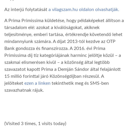
Az interjú folytatását
a vilagszam.hu oldalon olvashatják.
A Prima Primissima küldetése, hogy példaképeket állítson a
társadalom elé: azokat a kiválóságokat, akiknek
teljesítménye, emberi tartása, értékrendje követendő lehet
mindannyiunk számára. A díjat 2013-tól kezdve az OTP
Bank gondozza és finanszírozza. A 2016. évi Prima
Primissima díj tíz kategóriájának harminc jelöltje közül – a
szakmai elismerésen kívül – a közönség által legtöbb
szavazatot kapott Prima a Demján Sándor által felajánlott
15 millió forinttal járó Közönségdíjban részesül. A
jelölteket
ezen a linken
tekinthetik meg és SMS-ben
szavazhatnak rájuk.
(Visited 3 times, 1 visits today)