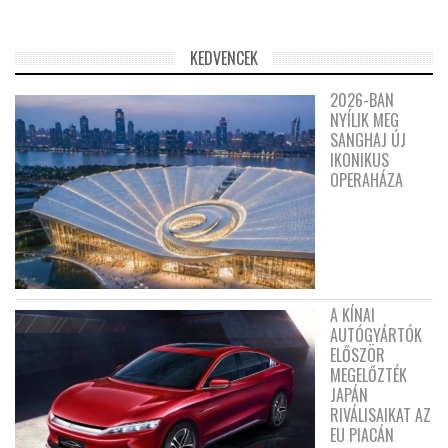
KEDVENCEK
2026-BAN
NYÍLIK MEG
SANGHAJ ÚJ
IKONIKUS
OPERAHÁZA
A KÍNAI
AUTÓGYÁRTÓK
ELŐSZÖR
MEGELŐZTÉK
JAPÁN
RIVÁLISAIKAT AZ
EU PIACÁN