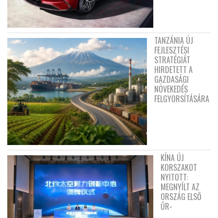
TANZÁNIA ÚJ
FEJLESZTÉSI
STRATÉGIÁT
HIRDETETT A
GAZDASÁGI
NÖVEKEDÉS
FELGYORSÍTÁSÁRA
KÍNA ÚJ
KORSZAKOT
NYITOTT:
MEGNYÍLT AZ
ORSZÁG ELSŐ
ŰR-