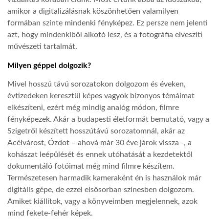
amikor a digitalizálásnak köszönhetően valamilyen
formában szinte mindenki fényképez. Ez persze nem jelenti
azt, hogy mindenkiből alkotó lesz, és a fotográfia elveszíti
művészeti tartalmát.
Milyen géppel dolgozik?
Mivel hosszú távú sorozatokon dolgozom és éveken,
évtizedeken keresztül képes vagyok bizonyos témáimat
elkészíteni, ezért még mindig analóg módon, filmre
fényképezek. Akár a budapesti életformát bemutató, vagy a
Szigetről készített hosszútávú sorozatomnál, akár az
Acélvárost, Ózdot – ahová már 30 éve járok vissza -, a
kohászat leépülését és ennek utóhatását a kezdetektől
dokumentáló fotóimat még mind filmre készítem.
Természetesen harmadik kameraként én is használok már
digitális gépe, de ezzel elsősorban színesben dolgozom.
Amiket kiállítok, vagy a könyveimben megjelennek, azok
mind fekete-fehér képek.