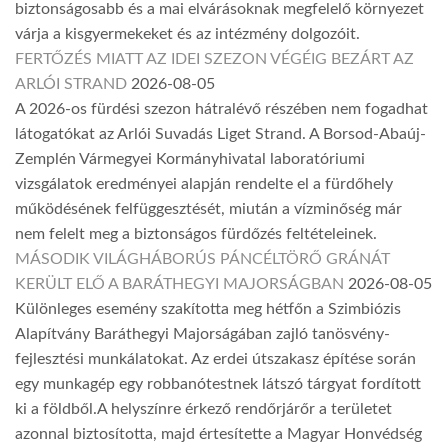
biztonságosabb és a mai elvárásoknak megfelelő környezet
várja a kisgyermekeket és az intézmény dolgozóit.
FERTŐZÉS MIATT AZ IDEI SZEZON VÉGÉIG BEZÁRT AZ
ARLÓI STRAND
2026-08-05
A 2026-os fürdési szezon hátralévő részében nem fogadhat
látogatókat az Arlói Suvadás Liget Strand. A Borsod-Abaúj-
Zemplén Vármegyei Kormányhivatal laboratóriumi
vizsgálatok eredményei alapján rendelte el a fürdőhely
működésének felfüggesztését, miután a vízminőség már
nem felelt meg a biztonságos fürdőzés feltételeinek.
MÁSODIK VILÁGHÁBORÚS PÁNCÉLTÖRŐ GRÁNÁT
KERÜLT ELŐ A BARÁTHEGYI MAJORSÁGBAN
2026-08-05
Különleges esemény szakította meg hétfőn a Szimbiózis
Alapítvány Baráthegyi Majorságában zajló tanösvény-
fejlesztési munkálatokat. Az erdei útszakasz építése során
egy munkagép egy robbanótestnek látszó tárgyat fordított
ki a földből.A helyszínre érkező rendőrjárőr a területet
azonnal biztosította, majd értesítette a Magyar Honvédség