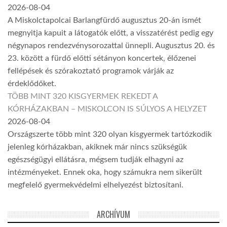
2026-08-04
A Miskolctapolcai Barlangfürdő augusztus 20-án ismét
megnyitja kapuit a látogatók előtt, a visszatérést pedig egy
négynapos rendezvénysorozattal ünnepli. Augusztus 20. és
23. között a fürdő előtti sétányon koncertek, élőzenei
fellépések és szórakoztató programok várják az
érdeklődőket.
TÖBB MINT 320 KISGYERMEK REKEDT A
KÓRHÁZAKBAN – MISKOLCON IS SÚLYOS A HELYZET
2026-08-04
Országszerte több mint 320 olyan kisgyermek tartózkodik
jelenleg kórházakban, akiknek már nincs szükségük
egészségügyi ellátásra, mégsem tudják elhagyni az
intézményeket. Ennek oka, hogy számukra nem sikerült
megfelelő gyermekvédelmi elhelyezést biztosítani.
ARCHÍVUM