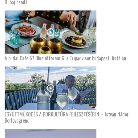
Dubaj csodái
A budai Cafe 57 Blue étterem 6. a Tripadvisor budapesti listáján
EGYÜTTMŰKÖDÉS A BORKULTÚRA FEJLESZTÉSÉBEN – István Nádor
Borlovagrend