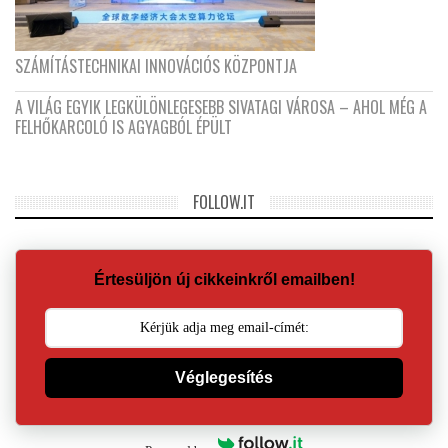
SZÁMÍTÁSTECHNIKAI INNOVÁCIÓS KÖZPONTJA
A VILÁG EGYIK LEGKÜLÖNLEGESEBB SIVATAGI VÁROSA – AHOL MÉG A
FELHŐKARCOLÓ IS AGYAGBÓL ÉPÜLT
FOLLOW.IT
Értesüljön új cikkeinkről emailben!
Véglegesítés