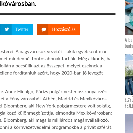
ikóvárosban.
Twitter
Hozzászólás
A bu
buda
esterei. A nagyvárosok vezetői – akik egyébként már
met mindennél fontosabbnak tartják. Még akkor is, ha
dollárra becsülik azt az összeget, melyet ezeknek a
ellene fordítaniuk azért, hogy 2020-ban jó levegőt
je. Anne Hidalgo, Párizs polgármester asszonya ezért
EGY
et a Fény városából. Athén, Madrid és Mexikóváros
FEJL
el Bloomberg, aki New York polgármestere volt sokáig,
glalkozó különmegbízottja, elmondta Mexikóvárosban:
. Bloomberg, aki maga is milliárdos magánvállalkozó,
l vonni a környezetvédelmi programokba a privát szférát.