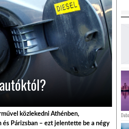
 autóktól?
járművel közlekedni Athénben,
Duba
s Párizsban – ezt jelentette be a négy