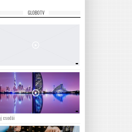
GLOBOTV
j csodái