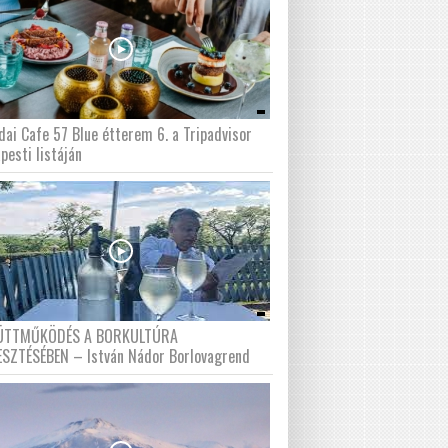
dai Cafe 57 Blue étterem 6. a Tripadvisor
pesti listáján
ÜTTMŰKÖDÉS A BORKULTÚRA
ESZTÉSÉBEN – István Nádor Borlovagrend