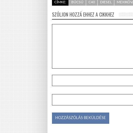
CÍMKE:
BÚCSÚ
C40
DIESEL
MEXIKÓV
SZÓLJON HOZZÁ EHHEZ A CIKKHEZ