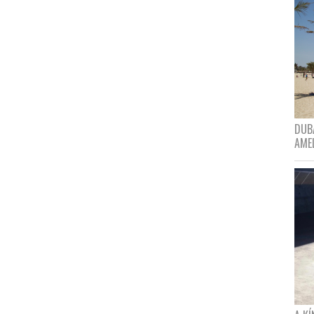
DUBA
AME