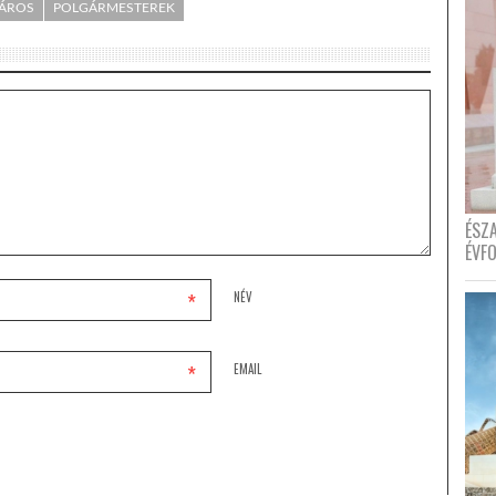
ÁROS
POLGÁRMESTEREK
ÉSZ
ÉVF
*
NÉV
*
EMAIL