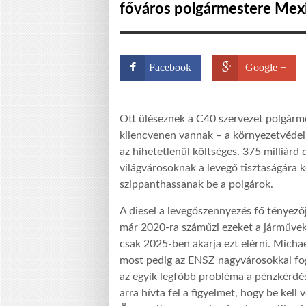
főváros polgármestere Mex
Facebook
Google +
Ott üléseznek a C40 szervezet polgárm
kilencvenen vannak – a környezetvédel
az hihetetlenül költséges. 375 milliárd 
világvárosoknak a levegő tisztaságára k
szippanthassanak be a polgárok.
A diesel a levegőszennyezés fő tényező
már 2020-ra száműzi ezeket a járművek
csak 2025-ben akarja ezt elérni. Micha
most pedig az ENSZ nagyvárosokkal fo
az egyik legfőbb probléma a pénzkérdés
arra hívta fel a figyelmet, hogy be kel