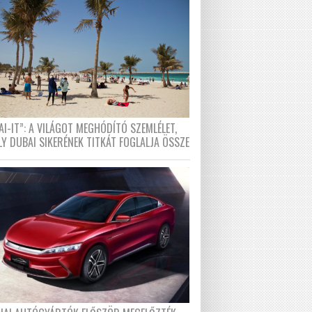
I-IT”: A VILÁGOT MEGHÓDÍTÓ SZEMLÉLET,
LY DUBAI SIKERÉNEK TITKÁT FOGLALJA ÖSSZE