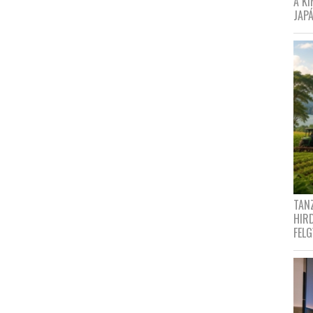
A K
JAPÁ
TANZ
HIR
FEL