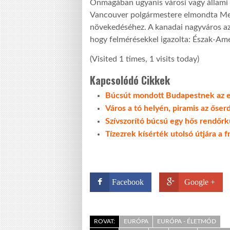
Önmagában ugyanis városi vagy állami 
Vancouver polgármestere elmondta Mex
növekedéséhez. A kanadai nagyváros az
hogy felmérésekkel igazolta: Észak-Ame
(Visited 1 times, 1 visits today)
Kapcsolódó Cikkek
Búcsút mondott Budapestnek az el
Város a tó helyén, piramis az őse
Szívszorító búcsú egy hős rendőrk
Tízezrek kísérték utolsó útjára a 
Facebook
Google +
ROVAT:
EURÓPA
EURÓPA - ÉLETMÓD