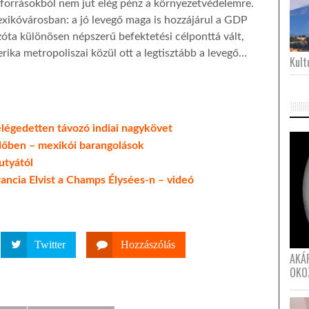
forrásokból nem jut elég pénz a környezetvédelemre.
ikóvárosban: a jó levegő maga is hozzájárul a GDP
óta különösen népszerű befektetési célponttá vált,
rika metropoliszai közül ott a legtisztább a levegő…
Kultu
égedetten távozó indiai nagykövet
rdőben – mexikói barangolások
utyától
francia Elvist a Champs Élysées-n – videó
Twitter
Hozzászólás
AKÁ
OKO