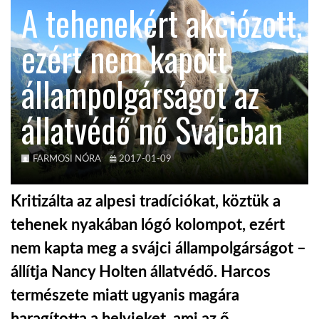
A tehenekért akciózott,
KÖZEL-KELET
ezért nem kapott
állampolgárságot az
AUSZTRÁLIA
állatvédő nő Svájcban
A VILÁG ITTHON
FARMOSI NÓRA
2017-01-09
MÉDIA
Kritizálta az alpesi tradíciókat, köztük a
tehenek nyakában lógó kolompot, ezért
nem kapta meg a svájci állampolgárságot –
GLOBOTV BP
állítja Nancy Holten állatvédő. Harcos
természete miatt ugyanis magára
HÍR3D