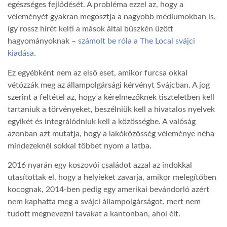
egészséges fejlődését. A probléma ezzel az, hogy a
véleményét gyakran megosztja a nagyobb médiumokban is,
LATIMO.HU
így rossz hírét kelti a mások által büszkén űzött
hagyományoknak –
számolt be róla a The Local svájci
kiadása.
GLOBOBOOK
Ez egyébként nem az első eset, amikor furcsa okkal
vétózzák meg az állampolgársági kérvényt Svájcban. A jog
szerint a feltétel az, hogy a kérelmezőknek tiszteletben kell
tartaniuk a törvényeket, beszélniük kell a hivatalos nyelvek
egyikét és integrálódniuk kell a közösségbe. A valóság
azonban azt mutatja, hogy a lakóközösség véleménye néha
mindezeknél sokkal többet nyom a latba.
2016 nyarán egy koszovói családot azzal az indokkal
utasítottak el, hogy a helyieket zavarja, amikor melegítőben
kocognak, 2014-ben pedig egy amerikai bevándorló azért
nem kaphatta meg a svájci állampolgárságot, mert nem
tudott megnevezni tavakat a kantonban, ahol élt.