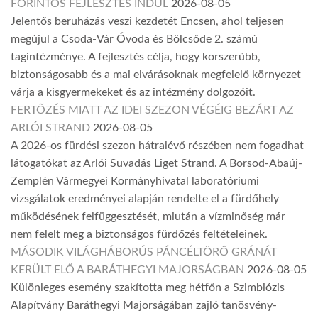
FORINTOS FEJLESZTÉS INDUL
2026-08-05
Jelentős beruházás veszi kezdetét Encsen, ahol teljesen
megújul a Csoda-Vár Óvoda és Bölcsőde 2. számú
tagintézménye. A fejlesztés célja, hogy korszerűbb,
biztonságosabb és a mai elvárásoknak megfelelő környezet
várja a kisgyermekeket és az intézmény dolgozóit.
FERTŐZÉS MIATT AZ IDEI SZEZON VÉGÉIG BEZÁRT AZ
ARLÓI STRAND
2026-08-05
A 2026-os fürdési szezon hátralévő részében nem fogadhat
látogatókat az Arlói Suvadás Liget Strand. A Borsod-Abaúj-
Zemplén Vármegyei Kormányhivatal laboratóriumi
vizsgálatok eredményei alapján rendelte el a fürdőhely
működésének felfüggesztését, miután a vízminőség már
nem felelt meg a biztonságos fürdőzés feltételeinek.
MÁSODIK VILÁGHÁBORÚS PÁNCÉLTÖRŐ GRÁNÁT
KERÜLT ELŐ A BARÁTHEGYI MAJORSÁGBAN
2026-08-05
Különleges esemény szakította meg hétfőn a Szimbiózis
Alapítvány Baráthegyi Majorságában zajló tanösvény-