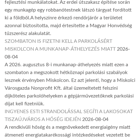
fejlesztési munkálatokat. Az erdei útszakasz építése során
egy munkagép egy robbanótestnek látszó tárgyat fordított
ki a földből.A helyszínre érkező rendőrjárőr a területet
azonnal biztosította, majd értesítette a Magyar Honvédség
tűzszerész alakulatát.
SZOMBATON IS FIZETNI KELL A PARKOLÁSÉRT
MISKOLCON A MUNKANAP-ÁTHELYEZÉS MIATT
2026-
08-04
A 2026. augusztus 8-i munkanap-áthelyezés miatt ezen a
szombaton a megszokott hétköznapi parkolási szabályok
lesznek érvényben Miskolcon. Ez azt jelenti, hogy a Miskolci
Városgazda Nonprofit Kft. által üzemeltetett felszíni
díjköteles parkolóhelyeken a gépjárművezetőknek parkolási
díjat kell fizetniük.
INGYENES ESTI STRANDOLÁSSAL SEGÍTI A LAKOSOKAT
TISZAÚJVÁROS A HŐSÉG IDEJÉN
2026-08-04
A rendkívüli hőség és a megnövekedett energiaigény miatt
átmeneti energiatakarékossági intézkedéseket vezetett be