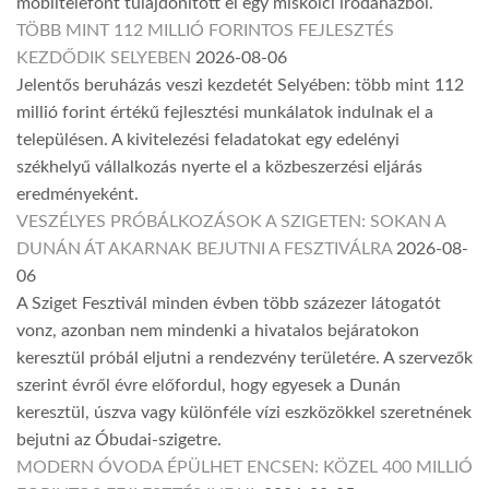
mobiltelefont tulajdonított el egy miskolci irodaházból.
TÖBB MINT 112 MILLIÓ FORINTOS FEJLESZTÉS
KEZDŐDIK SELYEBEN
2026-08-06
Jelentős beruházás veszi kezdetét Selyében: több mint 112
millió forint értékű fejlesztési munkálatok indulnak el a
településen. A kivitelezési feladatokat egy edelényi
székhelyű vállalkozás nyerte el a közbeszerzési eljárás
eredményeként.
VESZÉLYES PRÓBÁLKOZÁSOK A SZIGETEN: SOKAN A
DUNÁN ÁT AKARNAK BEJUTNI A FESZTIVÁLRA
2026-08-
06
A Sziget Fesztivál minden évben több százezer látogatót
vonz, azonban nem mindenki a hivatalos bejáratokon
keresztül próbál eljutni a rendezvény területére. A szervezők
szerint évről évre előfordul, hogy egyesek a Dunán
keresztül, úszva vagy különféle vízi eszközökkel szeretnének
bejutni az Óbudai-szigetre.
MODERN ÓVODA ÉPÜLHET ENCSEN: KÖZEL 400 MILLIÓ