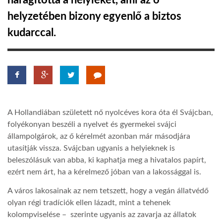
haragította a helyieket, ami az ő
helyzetében bizony egyenlő a biztos
TROPICALMAGAZIN
kudarccal.
GLOBOTV
AFRIKA TUDÁSTÁR
A Hollandiában született nő nyolcéves kora óta él Svájcban,
A NAP SZÉPE
folyékonyan beszéli a nyelvet és gyermekei svájci
állampolgárok, az ő kérelmét azonban már másodjára
utasítják vissza. Svájcban ugyanis a helyieknek is
LINKTR.EE
beleszólásuk van abba, ki kaphatja meg a hivatalos papírt,
ezért nem árt, ha a kérelmező jóban van a lakossággal is.
GLOBOZSARU
A város lakosainak az nem tetszett, hogy a vegán állatvédő
olyan régi tradíciók ellen lázadt, mint a tehenek
DOBRAVERO.HU
kolompviselése – szerinte ugyanis az zavarja az állatok