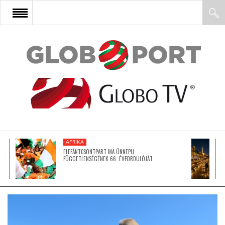
FŐOLDAL
AFRIKA
EURÓPA
AFRIKA
ÁZSIA
ELEFÁNTCSONTPART MA ÜNNEPLI
FÜGGETLENSÉGÉNEK 66. ÉVFORDULÓJÁT
ÉSZAK-AMERIKA
LATIN-AMERIKA