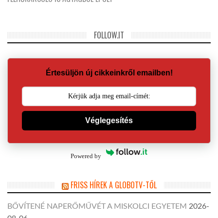
FOLLOW.IT
Értesüljön új cikkeinkről emailben!
Véglegesítés
Powered by
FRISS HÍREK A GLOBOTV-TŐL
BŐVÍTENÉ NAPERŐMŰVÉT A MISKOLCI EGYETEM
2026-