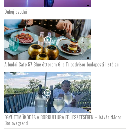
Dubaj csodái
A budai Cafe 57 Blue étterem 6. a Tripadvisor budapesti listáján
EGYÜTTMŰKÖDÉS A BORKULTÚRA FEJLESZTÉSÉBEN – István Nádor
Borlovagrend