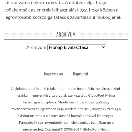
Tiszaújváros önkormányzata. A döntés célja, hogy
csökkentsék az energiafelhasználást úgy, hogy közben a
legfontosabb közszolgáltatások zavartalanul működjenek.
ARCHÍVUM
Archívum
Impresszum
Kapcsolat
A globoport.hu felületén található minden információ, beleértve a képi,
grafikai megjelenítést, az oldalak szerkezetét a GloboPort Média
kizárólagos tulajdona. Mindennemű továbbszolgáltatás,
továbbértékesítés, egészében vagy részleteiben az újraközlés kizárólag a
GloboPort Média előzetes írásbeli hozzájárulásával lehetséges.
Terjesztésük sem nyomtatott, sem elektronikus formában nem
megengedett. Copyright© 2008-2017 GloboPort Média