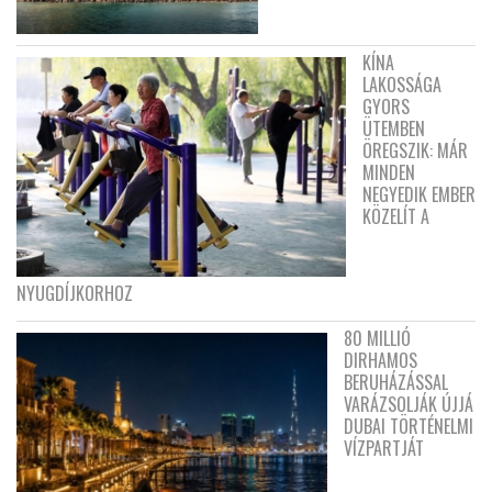
KÍNA
LAKOSSÁGA
GYORS
ÜTEMBEN
ÖREGSZIK: MÁR
MINDEN
NEGYEDIK EMBER
KÖZELÍT A
NYUGDÍJKORHOZ
80 MILLIÓ
DIRHAMOS
BERUHÁZÁSSAL
VARÁZSOLJÁK ÚJJÁ
DUBAI TÖRTÉNELMI
VÍZPARTJÁT