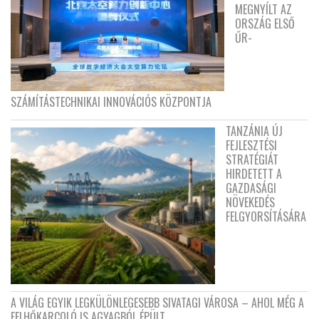
MEGNYÍLT AZ
ORSZÁG ELSŐ
ŰR-
SZÁMÍTÁSTECHNIKAI INNOVÁCIÓS KÖZPONTJA
TANZÁNIA ÚJ
FEJLESZTÉSI
STRATÉGIÁT
HIRDETETT A
GAZDASÁGI
NÖVEKEDÉS
FELGYORSÍTÁSÁRA
A VILÁG EGYIK LEGKÜLÖNLEGESEBB SIVATAGI VÁROSA – AHOL MÉG A
FELHŐKARCOLÓ IS AGYAGBÓL ÉPÜLT