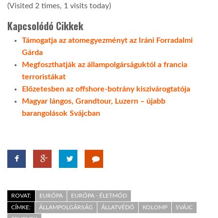
(Visited 2 times, 1 visits today)
Kapcsolódó Cikkek
Támogatja az atomegyezményt az Iráni Forradalmi
Gárda
Megfoszthatják az állampolgárságuktól a francia
terroristákat
Előzetesben az offshore-botrány kiszivárogtatója
Magyar lángos, Grandtour, Luzern – újabb
barangolások Svájcban
ROVAT:
EURÓPA
EURÓPA - ÉLETMÓD
CÍMKE:
ÁLLAMPOLGÁRSÁG
ÁLLATVÉDŐ
KOLOMP
SVÁJC