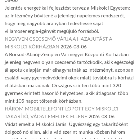
08-06
Jelentős energetikai fejlesztést tervez a Miskolci Egyetem:
az intézmény bővítené a jelenlegi napelemes rendszerét,
hogy még nagyobb arányban fedezhesse saját
villamosenergia-igényét megújuló forrásból.
NEGYVEN CSECSEMŐ VÁRJA A HAZAJUTÁST A
MISKOLCI KÓRHÁZBAN
2026-08-06
A Borsod-Abaúj-Zemplén Vármegyei Központi Kórházban
jelenleg negyven olyan csecsemő tartózkodik, akik egészségi
állapotuk alapján már elhagyhatnák az intézményt, azonban
családi vagy gyermekvédelmi okok miatt továbbra is kórházi
ellátásban maradnak. Országos szinten több mint 320
gyermek érintett hasonló helyzetben, akik átlagosan több
mint 105 napot töltenek kórházban.
HÁROM MOBILTELEFONT LOPOTT EGY MISKOLCI
TAKARÍTÓ, VÁDAT EMELTEK ELLENE
2026-08-06
Vádat emelt a Miskolci Járási Ügyészség egy takarítóként
dolgozó nő ellen, aki a vád szerint munka közben három