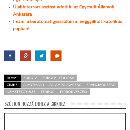
Újabb terrorriasztást adott ki az Egyesült Államok
Ankarára
Imám: a barátomat gyászolom a meggyilkolt katolikus
papban!
ROVAT:
EURÓPA
EURÓPA - POLITIKA
CÍMKE:
ALKOTMÁNY
ÁLLAMPOLGÁRSÁG
FRANCIAORSZÁG
NEMZTETGYŰLÉS
TERROR
TERRORVESZÉLY
SZÓLJON HOZZÁ EHHEZ A CIKKHEZ