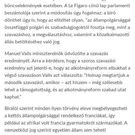
bűncselekmények esetében. A Le Figaro című lap parlamenti
beszámolója szerint a módosítás úgy fogalmaz: a bíró
dönthet úgy is, hogy az elítéltet olyan, “az állampolgársággal
összefüggő polgári és szabadságjogoktól fosztja meg, mint a
szavazáshoz, a megválasztáshoz, valamint a közalkalmazotti
állás betöltéséhez való jog.
Manuel Valls miniszterelnök üdvözölte a szavazás
eredményét. Arra a kérdésre, hogy a szoros szavazási
eredmény azt jelenti-e, hogy az alkotmányreform elbukhat a
végső szavazáson Valls azt válaszolta: “Holnap megtartjuk a
második szavazást, amikor – azt hiszem – még szélesebb
lehet a támogatottság, és az alkotmányreform szabad utat
kaphat.”
Bírálói szerint minden ilyen törvény eleve megbélyegezheti
a kettős állampolgársággal rendelkező franciákat, így
például az afrikai volt francia gyarmatokról származókat. A
nemzetközi jog szerint egyetlen állam sem teheti