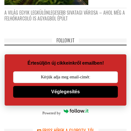
A VILÁG EGYIK LEGKÜLÖNLEGESEBB SIVATAGI VÁROSA – AHOL MÉG A
FELHŐKARCOLÓ IS AGYAGBÓL ÉPÜLT
FOLLOW.IT
Értesüljön új cikkeinkről emailben!
Véglegesítés
Powered by
FRISS HÍREK A GLOBOTV-TŐL