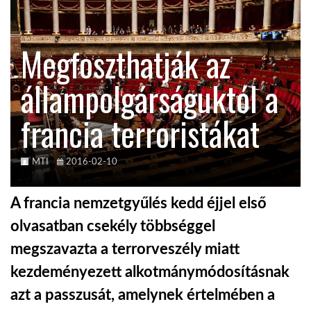
TROPICALMAGAZIN
Megfoszthatják az
GLOBOTV
állampolgárságuktól a
francia terroristákat
AFRIKA TUDÁSTÁR
A NAP SZÉPE
MTI
2016-02-10
A francia nemzetgyűlés kedd éjjel első
LINKTR.EE
olvasatban csekély többséggel
megszavazta a terrorveszély miatt
GLOBOZSARU
kezdeményezett alkotmánymódosításnak
azt a passzusát, amelynek értelmében a
DOBRAVERO.HU