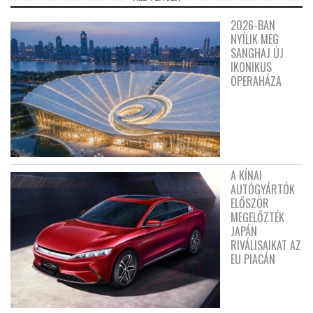
2026-BAN
NYÍLIK MEG
SANGHAJ ÚJ
IKONIKUS
OPERAHÁZA
A KÍNAI
AUTÓGYÁRTÓK
ELŐSZÖR
MEGELŐZTÉK
JAPÁN
RIVÁLISAIKAT AZ
EU PIACÁN