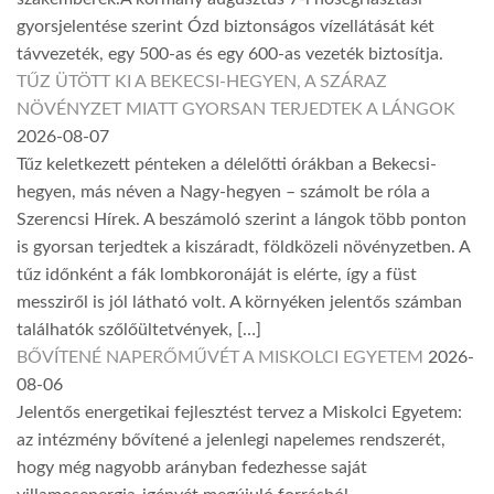
gyorsjelentése szerint Ózd biztonságos vízellátását két
távvezeték, egy 500-as és egy 600-as vezeték biztosítja.
TŰZ ÜTÖTT KI A BEKECSI-HEGYEN, A SZÁRAZ
NÖVÉNYZET MIATT GYORSAN TERJEDTEK A LÁNGOK
2026-08-07
Tűz keletkezett pénteken a délelőtti órákban a Bekecsi-
hegyen, más néven a Nagy-hegyen – számolt be róla a
Szerencsi Hírek. A beszámoló szerint a lángok több ponton
is gyorsan terjedtek a kiszáradt, földközeli növényzetben. A
tűz időnként a fák lombkoronáját is elérte, így a füst
messziről is jól látható volt. A környéken jelentős számban
találhatók szőlőültetvények, […]
BŐVÍTENÉ NAPERŐMŰVÉT A MISKOLCI EGYETEM
2026-
08-06
Jelentős energetikai fejlesztést tervez a Miskolci Egyetem:
az intézmény bővítené a jelenlegi napelemes rendszerét,
hogy még nagyobb arányban fedezhesse saját