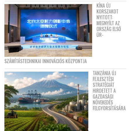
KÍNA ÚJ
KORSZAKOT
NYITOTT:
MEGNYÍLT AZ
ORSZÁG ELSŐ
ŰR-
SZÁMÍTÁSTECHNIKAI INNOVÁCIÓS KÖZPONTJA
TANZÁNIA ÚJ
FEJLESZTÉSI
STRATÉGIÁT
HIRDETETT A
GAZDASÁGI
NÖVEKEDÉS
FELGYORSÍTÁSÁRA