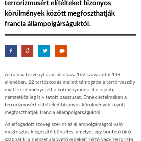
terrorizmusért elítélteket bizonyos
körülmények között megfoszthatják
LATIMO.HU
francia állampolgárságuktól.
GLOBOBOOK
A francia törvényhozás alsóháza 162 szavazattal 148
ellenében, 22 tartózkodás mellett támogatta a terrorveszély
miatt kezdeményezett alkotmánymódosítás újabb,
nemzetközileg is vitatott passzusát. Ennek értelmében a
terrorizmusért elítélteket bizonyos körülmények között
megfoszthatják francia állampolgárságuktól.
Az elfogadott szöveg szerint az állampolgárságtól való
megfosztás kiegészítő büntetés, amelyet egy büntető bíró
szabhat ki a nemzet alapvető érdekeit sértő vagy terrorista