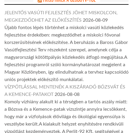
JELENTŐS VASÚTI FEJLESZTÉS JÖHET MISKOLCON,
MEGKEZDŐDHET AZ ELŐKÉSZÍTÉS
2026-08-09
Újabb fontos lépés történhet a miskolci vasúti közlekedés
fejlesztése érdekében: megkezdődhet a miskolci fővonal
korszerűsítésének előkészítése. A beruházás a Baross Gábor
Vasútfejlesztési Terv részeként szerepel, amelynek célja a
magyarországi kötöttpályás közlekedés átfogó megújítása.A
fejlesztési programról szóló kormányhatározat megjelent a
Magyar Közlönyben, így elindulhatnak a tervhez kapcsolódó
uniós projektek előkészítő munkálatai.
VÍZPÓTLÁSSAL MENTENÉK A KISZÁRADÓ BÓZSVÁT ÉS
A KEMENCE-PATAKOT
2026-08-08
Komoly vízhiány alakult ki a térségben a tartós aszály miatt:
a Bózsva és a Kemence-patak vízszintje annyira lecsökkent,
hogy már a vízfolyások élővilága és ökológiai egyensúlya is
veszélybe került.A kialakult helyzet enyhítésére rendkívüli
vízpótlást kezdeményeztek. A Perlit-92 Kft. segítségével a