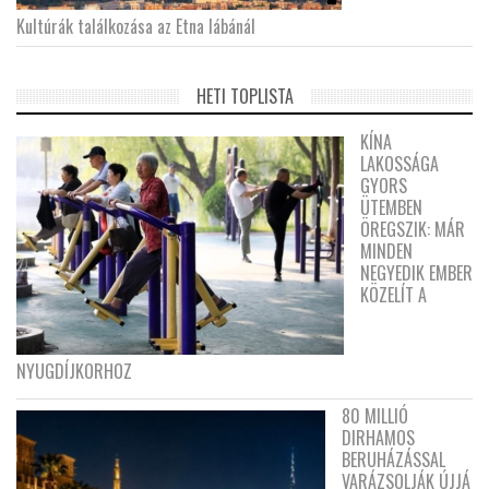
Kultúrák találkozása az Etna lábánál
HETI TOPLISTA
KÍNA
LAKOSSÁGA
GYORS
ÜTEMBEN
ÖREGSZIK: MÁR
MINDEN
NEGYEDIK EMBER
KÖZELÍT A
NYUGDÍJKORHOZ
80 MILLIÓ
DIRHAMOS
BERUHÁZÁSSAL
VARÁZSOLJÁK ÚJJÁ