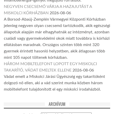
villamosenergia-igényét megújuló forrásból.
NEGYVEN CSECSEMŐ VÁRJA A HAZAJUTÁST A
MISKOLCI KÓRHÁZBAN
2026-08-06
A Borsod-Abaúj-Zemplén Vármegyei Központi Kórházban
jelenleg negyven olyan csecsemő tartózkodik, akik egészségi
állapotuk alapján már elhagyhatnák az intézményt, azonban
családi vagy gyermekvédelmi okok miatt továbbra is kórházi
ellátásban maradnak. Országos szinten több mint 320
gyermek érintett hasonló helyzetben, akik átlagosan több
mint 105 napot töltenek kórházban.
HÁROM MOBILTELEFONT LOPOTT EGY MISKOLCI
TAKARÍTÓ, VÁDAT EMELTEK ELLENE
2026-08-06
Vádat emelt a Miskolci Járási Ügyészség egy takarítóként
dolgozó nő ellen, aki a vád szerint munka közben három
mobiltelefont tulajdonított el egy miskolci irodaházból.
ARCHÍVUM