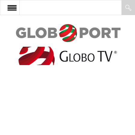
FŐOLDAL
AFRIKA
EURÓPA
ÁZSIA
ÉSZAK-AMERIKA
LATIN-AMERIKA