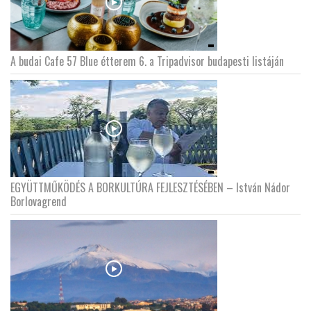
A budai Cafe 57 Blue étterem 6. a Tripadvisor budapesti listáján
EGYÜTTMŰKÖDÉS A BORKULTÚRA FEJLESZTÉSÉBEN – István Nádor
Borlovagrend