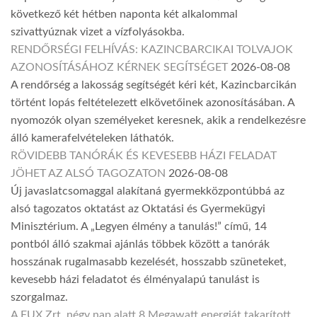
következő két hétben naponta két alkalommal
szivattyúznak vizet a vízfolyásokba.
RENDŐRSÉGI FELHÍVÁS: KAZINCBARCIKAI TOLVAJOK
AZONOSÍTÁSÁHOZ KÉRNEK SEGÍTSÉGET
2026-08-08
A rendőrség a lakosság segítségét kéri két, Kazincbarcikán
történt lopás feltételezett elkövetőinek azonosításában. A
nyomozók olyan személyeket keresnek, akik a rendelkezésre
álló kamerafelvételeken láthatók.
RÖVIDEBB TANÓRÁK ÉS KEVESEBB HÁZI FELADAT
JÖHET AZ ALSÓ TAGOZATON
2026-08-08
Új javaslatcsomaggal alakítaná gyermekközpontúbbá az
alsó tagozatos oktatást az Oktatási és Gyermekügyi
Minisztérium. A „Legyen élmény a tanulás!” című, 14
pontból álló szakmai ajánlás többek között a tanórák
hosszának rugalmasabb kezelését, hosszabb szüneteket,
kevesebb házi feladatot és élményalapú tanulást is
szorgalmaz.
A FUX Zrt. négy nap alatt 8 Megawatt energiát takarított