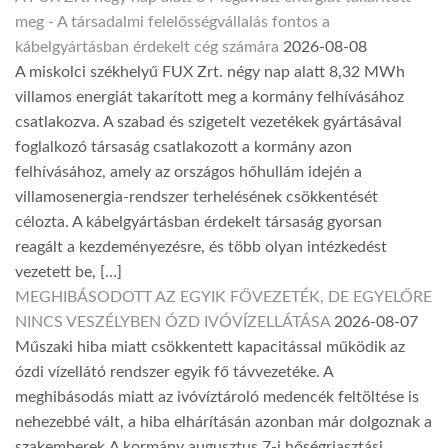
meg - A társadalmi felelősségvállalás fontos a
kábelgyártásban érdekelt cég számára
2026-08-08
A miskolci székhelyű FUX Zrt. négy nap alatt 8,32 MWh
villamos energiát takarított meg a kormány felhívásához
csatlakozva. A szabad és szigetelt vezetékek gyártásával
foglalkozó társaság csatlakozott a kormány azon
felhívásához, amely az országos hőhullám idején a
villamosenergia-rendszer terhelésének csökkentését
célozta. A kábelgyártásban érdekelt társaság gyorsan
reagált a kezdeményezésre, és több olyan intézkedést
vezetett be, […]
MEGHIBÁSODOTT AZ EGYIK FŐVEZETÉK, DE EGYELŐRE
NINCS VESZÉLYBEN ÓZD IVÓVÍZELLÁTÁSA
2026-08-07
Műszaki hiba miatt csökkentett kapacitással működik az
ózdi vízellátó rendszer egyik fő távvezetéke. A
meghibásodás miatt az ivóvíztároló medencék feltöltése is
nehezebbé vált, a hiba elhárításán azonban már dolgoznak a
szakemberek.A kormány augusztus 7-i hőségriasztási