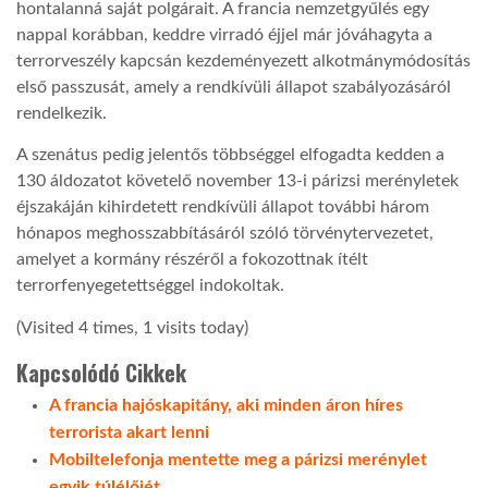
hontalanná saját polgárait. A francia nemzetgyűlés egy
nappal korábban, keddre virradó éjjel már jóváhagyta a
terrorveszély kapcsán kezdeményezett alkotmánymódosítás
első passzusát, amely a rendkívüli állapot szabályozásáról
rendelkezik.
A szenátus pedig jelentős többséggel elfogadta kedden a
130 áldozatot követelő november 13-i párizsi merényletek
éjszakáján kihirdetett rendkívüli állapot további három
hónapos meghosszabbításáról szóló törvénytervezetet,
amelyet a kormány részéről a fokozottnak ítélt
terrorfenyegetettséggel indokoltak.
(Visited 4 times, 1 visits today)
Kapcsolódó Cikkek
A francia hajóskapitány, aki minden áron híres
terrorista akart lenni
Mobiltelefonja mentette meg a párizsi merénylet
egyik túlélőjét