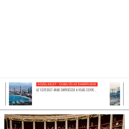
KÖZEL-KELET
AUSZTRÁLIA
A VILÁG ITTHON
MÉDIA
KÖZEL-KELET - DUBAJ ÉS AZ EMIRÁTUSOK
AZ EGYESÜLT ARAB EMÍRSÉGEK A VILÁG EGYIK…
GLOBOTV BP
HÍR3D