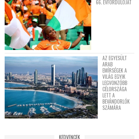
66. ÉVFORDULÓJÁT
AZ EGYESÜLT
ARAB
EMÍRSÉGEK A
VILÁG EGYIK
LEGVONZÓBB
CÉLORSZÁGA
LETT A
BEVÁNDORLÓK
SZÁMÁRA
KEDVENCEK