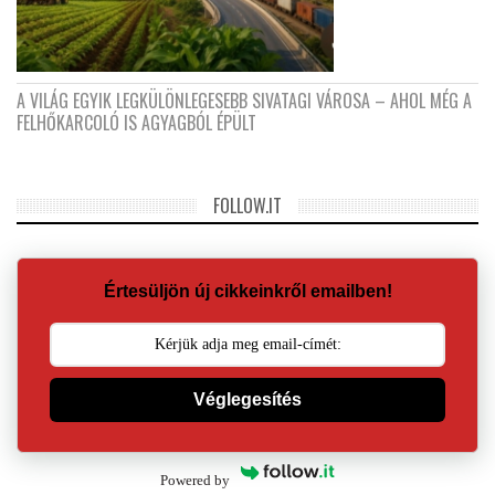
A VILÁG EGYIK LEGKÜLÖNLEGESEBB SIVATAGI VÁROSA – AHOL MÉG A
FELHŐKARCOLÓ IS AGYAGBÓL ÉPÜLT
FOLLOW.IT
Értesüljön új cikkeinkről emailben!
Véglegesítés
Powered by