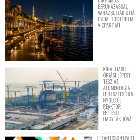
DIRHAMOS
BERUHÁZÁSSAL
VARÁZSOLJÁK ÚJJÁ
DUBAI TÖRTÉNELMI
VÍZPARTJÁT
KÍNA ÚJABB
ÓRIÁSI LÉPÉST
TESZ AZ
ATOMENERGIA
FEJLESZTÉSÉBEN:
NYOLC ÚJ
REAKTOR
ÉPÍTÉSÉT
HAGYTÁK JÓVÁ
ELEFÁNTCSONTPART