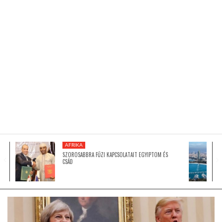
KÖZEL-KELET
AUSZTRÁLIA
A VILÁG ITTHON
MÉDIA
AFRIKA
SZOROSABBRA FŰZI KAPCSOLATAIT EGYIPTOM ÉS
CSÁD
GLOBOTV BP
HÍR3D