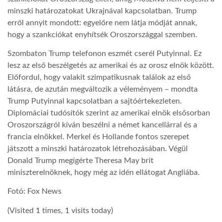
minszki határozatokat Ukrajnával kapcsolatban. Trump
erről annyit mondott: egyelőre nem látja módját annak,
hogy a szankciókat enyhítsék Oroszországgal szemben.
Szombaton Trump telefonon eszmét cserél Putyinnal. Ez
lesz az első beszélgetés az amerikai és az orosz elnök között.
Előfordul, hogy valakit szimpatikusnak találok az első
látásra, de azután megváltozik a véleményem – mondta
Trump Putyinnal kapcsolatban a sajtóértekezleten.
Diplomáciai tudósítók szerint az amerikai elnök elsősorban
Oroszországról kíván beszélni a német kancellárral és a
francia elnökkel. Merkel és Hollande fontos szerepet
játszott a minszki határozatok létrehozásában. Végül
Donald Trump megígérte Theresa May brit
miniszterelnöknek, hogy még az idén ellátogat Angliába.
Fotó: Fox News
(Visited 1 times, 1 visits today)