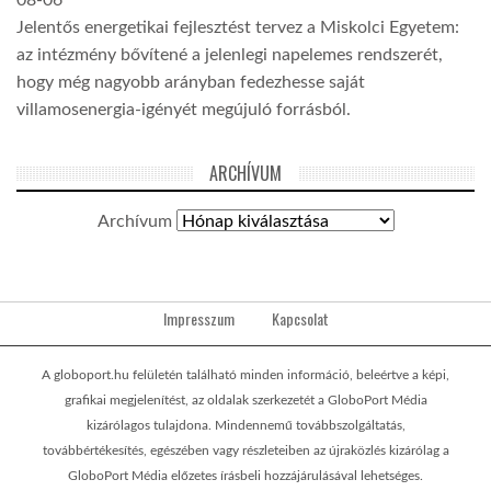
08-06
Jelentős energetikai fejlesztést tervez a Miskolci Egyetem:
az intézmény bővítené a jelenlegi napelemes rendszerét,
hogy még nagyobb arányban fedezhesse saját
villamosenergia-igényét megújuló forrásból.
ARCHÍVUM
Archívum
Impresszum
Kapcsolat
A globoport.hu felületén található minden információ, beleértve a képi,
grafikai megjelenítést, az oldalak szerkezetét a GloboPort Média
kizárólagos tulajdona. Mindennemű továbbszolgáltatás,
továbbértékesítés, egészében vagy részleteiben az újraközlés kizárólag a
GloboPort Média előzetes írásbeli hozzájárulásával lehetséges.