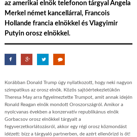
az amerikai elnök telefonon tárgyal Angela
Merkel német kancellárral, Francois
LATIMO.HU
Hollande francia elnökkel és Vlagyimir
Putyin orosz elnökkel.
GLOBOBOOK
Korábban Donald Trump úgy nyilatkozott, hogy neki nagyon
szimpatikus az orosz elnök. Közös sajtóértekezletükön
Theresa May arra figyelmeztette Trumpot, amit annak idején
Ronald Reagan elnök mondott Oroszországról. Amikor a
nyolcvanas években a konzervatív republikánus elnök
Gorbacsov orosz elnökkel tárgyalt a
fegyverzetkorlátozásról, akkor egy régi orosz közmondást
idézett: bízz a tárgyaló partnerben, de azért ellenőrizd is őt!