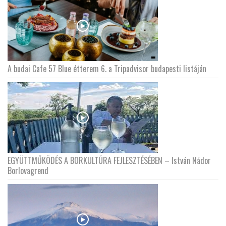
A budai Cafe 57 Blue étterem 6. a Tripadvisor budapesti listáján
EGYÜTTMŰKÖDÉS A BORKULTÚRA FEJLESZTÉSÉBEN – István Nádor
Borlovagrend