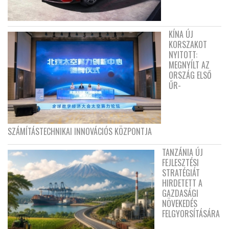
KÍNA ÚJ
KORSZAKOT
NYITOTT:
MEGNYÍLT AZ
ORSZÁG ELSŐ
ŰR-
SZÁMÍTÁSTECHNIKAI INNOVÁCIÓS KÖZPONTJA
TANZÁNIA ÚJ
FEJLESZTÉSI
STRATÉGIÁT
HIRDETETT A
GAZDASÁGI
NÖVEKEDÉS
FELGYORSÍTÁSÁRA