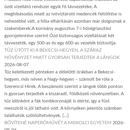
ózdi vízellátó rendszer egyik fő távvezetéke. A
meghibásodás miatt az ivóvíztároló medencék feltöltése is
nehezebbé vált, a hiba elhárításán azonban már dolgoznak a
szakemberek.A kormány augusztus 7-i hőségriasztási
gyorsjelentése szerint Ózd biztonságos vízellátását két
távvezeték, egy 500-as és egy 600-as vezeték biztosítja.
TŰZ ÜTÖTT KI A BEKECSI-HEGYEN, A SZÁRAZ
NÖVÉNYZET MIATT GYORSAN TERJEDTEK A LÁNGOK
2026-08-07
Tűz keletkezett pénteken a délelőtti órákban a Bekecsi-
hegyen, más néven a Nagy-hegyen – számolt be róla a
Szerencsi Hírek. A beszámoló szerint a lángok több ponton
is gyorsan terjedtek a kiszáradt, földközeli növényzetben. A
tűz időnként a fák lombkoronáját is elérte, így a füst
messziről is jól látható volt. A környéken jelentős számban
találhatók szőlőültetvények, […]
BŐVÍTENÉ NAPERŐMŰVÉT A MISKOLCI EGYETEM
2026-