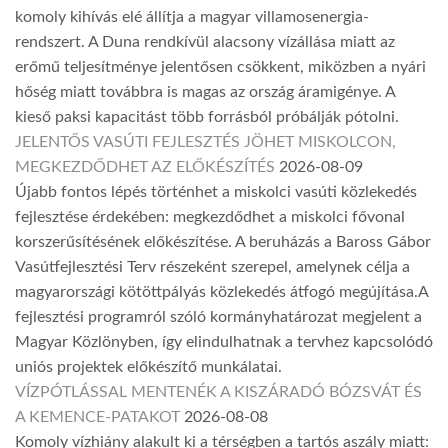
komoly kihívás elé állítja a magyar villamosenergia-
rendszert. A Duna rendkívül alacsony vízállása miatt az
erőmű teljesítménye jelentősen csökkent, miközben a nyári
hőség miatt továbbra is magas az ország áramigénye. A
kieső paksi kapacitást több forrásból próbálják pótolni.
JELENTŐS VASÚTI FEJLESZTÉS JÖHET MISKOLCON,
MEGKEZDŐDHET AZ ELŐKÉSZÍTÉS
2026-08-09
Újabb fontos lépés történhet a miskolci vasúti közlekedés
fejlesztése érdekében: megkezdődhet a miskolci fővonal
korszerűsítésének előkészítése. A beruházás a Baross Gábor
Vasútfejlesztési Terv részeként szerepel, amelynek célja a
magyarországi kötöttpályás közlekedés átfogó megújítása.A
fejlesztési programról szóló kormányhatározat megjelent a
Magyar Közlönyben, így elindulhatnak a tervhez kapcsolódó
uniós projektek előkészítő munkálatai.
VÍZPÓTLÁSSAL MENTENÉK A KISZÁRADÓ BÓZSVÁT ÉS
A KEMENCE-PATAKOT
2026-08-08
Komoly vízhiány alakult ki a térségben a tartós aszály miatt: