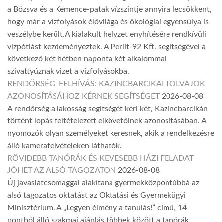
a Bózsva és a Kemence-patak vízszintje annyira lecsökkent,
hogy már a vízfolyások élővilága és ökológiai egyensúlya is
veszélybe került.A kialakult helyzet enyhítésére rendkívüli
vízpótlást kezdeményeztek. A Perlit-92 Kft. segítségével a
következő két hétben naponta két alkalommal
szivattyúznak vizet a vízfolyásokba.
RENDŐRSÉGI FELHÍVÁS: KAZINCBARCIKAI TOLVAJOK
AZONOSÍTÁSÁHOZ KÉRNEK SEGÍTSÉGET
2026-08-08
A rendőrség a lakosság segítségét kéri két, Kazincbarcikán
történt lopás feltételezett elkövetőinek azonosításában. A
nyomozók olyan személyeket keresnek, akik a rendelkezésre
álló kamerafelvételeken láthatók.
RÖVIDEBB TANÓRÁK ÉS KEVESEBB HÁZI FELADAT
JÖHET AZ ALSÓ TAGOZATON
2026-08-08
Új javaslatcsomaggal alakítaná gyermekközpontúbbá az
alsó tagozatos oktatást az Oktatási és Gyermekügyi
Minisztérium. A „Legyen élmény a tanulás!” című, 14
pontból álló szakmai ajánlás többek között a tanórák