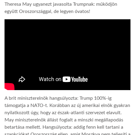
Theresa May ugyanezt javasolta Trumpnak: működjön
együtt Oroszországgal, de legyen óvatos!
A brit miniszterelnök hangsúlyozta: Trump 100%-ig
támogatja a NATO-t. Korábban az új amerikai elnök gyakran
nyilatkozott úgy, hogy az észak-atlanti szervezet elavult.
May miniszterelnök állást foglalt a minszki megállapodás
betartása mellett. Hangsúlyozta: addig fenn kell tartani a
szankciókat Oroszország ellen, amíg Moszkva nem teljesíti a