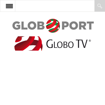
FŐOLDAL
AFRIKA
EURÓPA
ÁZSIA
ÉSZAK-AMERIKA
LATIN-AMERIKA