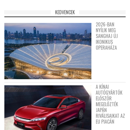
KEDVENCEK
2026-BAN
NYÍLIK MEG
SANGHAJ ÚJ
IKONIKUS
OPERAHÁZA
A KÍNAI
AUTÓGYÁRTÓK
ELŐSZÖR
MEGELŐZTÉK
JAPÁN
RIVÁLISAIKAT AZ
EU PIACÁN