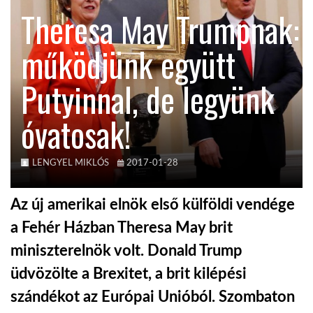
Theresa May Trumpnak:
TROPICALMAGAZIN
működjünk együtt
GLOBOTV
Putyinnal, de legyünk
óvatosak!
AFRIKA TUDÁSTÁR
A NAP SZÉPE
LENGYEL MIKLÓS
2017-01-28
Az új amerikai elnök első külföldi vendége
LINKTR.EE
a Fehér Házban Theresa May brit
miniszterelnök volt. Donald Trump
GLOBOZSARU
üdvözölte a Brexitet, a brit kilépési
szándékot az Európai Unióból. Szombaton
DOBRAVERO.HU