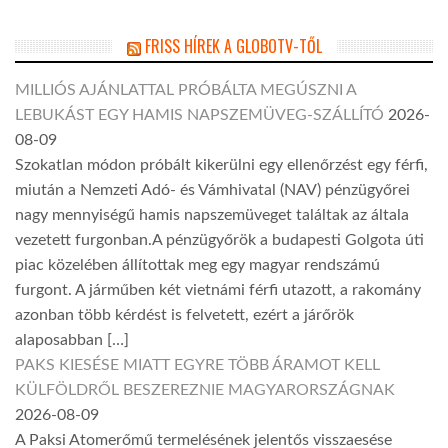
FRISS HÍREK A GLOBOTV-TŐL
MILLIÓS AJÁNLATTAL PRÓBÁLTA MEGÚSZNI A
LEBUKÁST EGY HAMIS NAPSZEMÜVEG-SZÁLLÍTÓ
2026-
08-09
Szokatlan módon próbált kikerülni egy ellenőrzést egy férfi,
miután a Nemzeti Adó- és Vámhivatal (NAV) pénzügyőrei
nagy mennyiségű hamis napszemüveget találtak az általa
vezetett furgonban.A pénzügyőrök a budapesti Golgota úti
piac közelében állítottak meg egy magyar rendszámú
furgont. A járműben két vietnámi férfi utazott, a rakomány
azonban több kérdést is felvetett, ezért a járőrök
alaposabban […]
PAKS KIESÉSE MIATT EGYRE TÖBB ÁRAMOT KELL
KÜLFÖLDRŐL BESZEREZNIE MAGYARORSZÁGNAK
2026-08-09
A Paksi Atomerőmű termelésének jelentős visszaesése