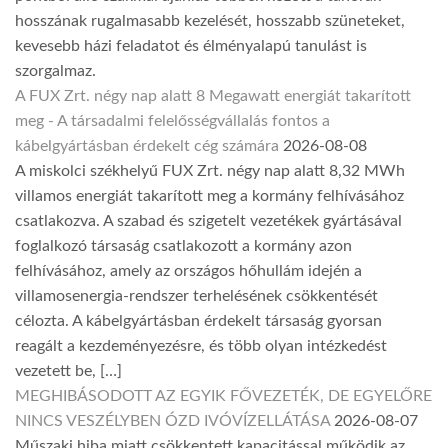
hosszának rugalmasabb kezelését, hosszabb szüneteket,
kevesebb házi feladatot és élményalapú tanulást is
szorgalmaz.
A FUX Zrt. négy nap alatt 8 Megawatt energiát takarított
meg - A társadalmi felelősségvállalás fontos a
kábelgyártásban érdekelt cég számára
2026-08-08
A miskolci székhelyű FUX Zrt. négy nap alatt 8,32 MWh
villamos energiát takarított meg a kormány felhívásához
csatlakozva. A szabad és szigetelt vezetékek gyártásával
foglalkozó társaság csatlakozott a kormány azon
felhívásához, amely az országos hőhullám idején a
villamosenergia-rendszer terhelésének csökkentését
célozta. A kábelgyártásban érdekelt társaság gyorsan
reagált a kezdeményezésre, és több olyan intézkedést
vezetett be, […]
MEGHIBÁSODOTT AZ EGYIK FŐVEZETÉK, DE EGYELŐRE
NINCS VESZÉLYBEN ÓZD IVÓVÍZELLÁTÁSA
2026-08-07
Műszaki hiba miatt csökkentett kapacitással működik az