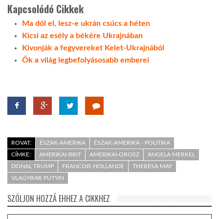
Kapcsolódó Cikkek
Ma dől el, lesz-e ukrán csúcs a héten
Kicsi az esély a békére Ukrajnában
Kivonják a fegyvereket Kelet-Ukrajnából
Ők a világ legbefolyásosabb emberei
ROVAT:
ÉSZAK-AMERIKA
ÉSZAK-AMERIKA - POLITIKA
CÍMKE:
AMERIKAI-BRIT
AMERIKAI-OROSZ
ANGELA MERKEL
DONAL TRUMP
FRANCOIS HOLLANDE
THERESA MAY
VLAGYIMIR PUTYIN
SZÓLJON HOZZÁ EHHEZ A CIKKHEZ