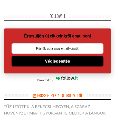
FOLLOW.IT
Értesüljön új cikkeinkről emailben!
Véglegesítés
Powered by
FRISS HÍREK A GLOBOTV-TŐL
TŰZ ÜTÖTT KI A BEKECSI-HEGYEN, A SZÁRAZ
NÖVÉNYZET MIATT GYORSAN TERJEDTEK A LÁNGOK