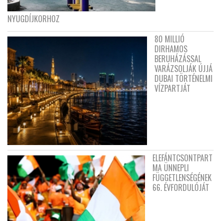
NYUGDÍJKORHOZ
80 MILLIÓ
DIRHAMOS
BERUHÁZÁSSAL
VARÁZSOLJÁK ÚJJÁ
DUBAI TÖRTÉNELMI
VÍZPARTJÁT
ELEFÁNTCSONTPART
MA ÜNNEPLI
FÜGGETLENSÉGÉNEK
66. ÉVFORDULÓJÁT