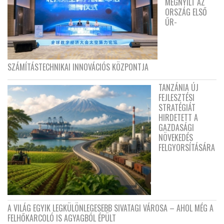
MEGNYÍLT AZ
ORSZÁG ELSŐ
ŰR-
SZÁMÍTÁSTECHNIKAI INNOVÁCIÓS KÖZPONTJA
TANZÁNIA ÚJ
FEJLESZTÉSI
STRATÉGIÁT
HIRDETETT A
GAZDASÁGI
NÖVEKEDÉS
FELGYORSÍTÁSÁRA
A VILÁG EGYIK LEGKÜLÖNLEGESEBB SIVATAGI VÁROSA – AHOL MÉG A
FELHŐKARCOLÓ IS AGYAGBÓL ÉPÜLT