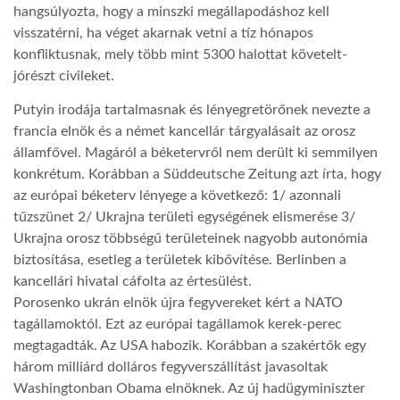
hangsúlyozta, hogy a minszki megállapodáshoz kell
visszatérni, ha véget akarnak vetni a tíz hónapos
LATIMO.HU
konfliktusnak, mely több mint 5300 halottat követelt-
jórészt civileket.
GLOBOBOOK
Putyin irodája tartalmasnak és lényegretörőnek nevezte a
francia elnök és a német kancellár tárgyalásait az orosz
államfővel. Magáról a béketervről nem derült ki semmilyen
konkrétum. Korábban a Süddeutsche Zeitung azt írta, hogy
az európai béketerv lényege a következő: 1/ azonnali
tűzszünet 2/ Ukrajna területi egységének elismerése 3/
Ukrajna orosz többségű területeinek nagyobb autonómia
biztosítása, esetleg a területek kibővítése. Berlinben a
kancellári hivatal cáfolta az értesülést.
Porosenko ukrán elnök újra fegyvereket kért a NATO
tagállamoktól. Ezt az európai tagállamok kerek-perec
megtagadták. Az USA habozik. Korábban a szakértők egy
három milliárd dolláros fegyverszállítást javasoltak
Washingtonban Obama elnöknek. Az új hadügyminiszter