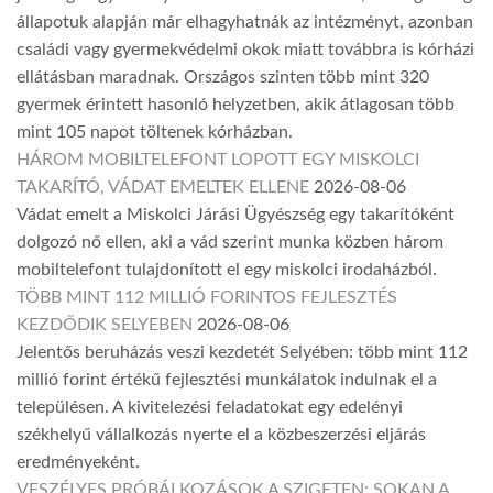
állapotuk alapján már elhagyhatnák az intézményt, azonban
családi vagy gyermekvédelmi okok miatt továbbra is kórházi
ellátásban maradnak. Országos szinten több mint 320
gyermek érintett hasonló helyzetben, akik átlagosan több
mint 105 napot töltenek kórházban.
HÁROM MOBILTELEFONT LOPOTT EGY MISKOLCI
TAKARÍTÓ, VÁDAT EMELTEK ELLENE
2026-08-06
Vádat emelt a Miskolci Járási Ügyészség egy takarítóként
dolgozó nő ellen, aki a vád szerint munka közben három
mobiltelefont tulajdonított el egy miskolci irodaházból.
TÖBB MINT 112 MILLIÓ FORINTOS FEJLESZTÉS
KEZDŐDIK SELYEBEN
2026-08-06
Jelentős beruházás veszi kezdetét Selyében: több mint 112
millió forint értékű fejlesztési munkálatok indulnak el a
településen. A kivitelezési feladatokat egy edelényi
székhelyű vállalkozás nyerte el a közbeszerzési eljárás
eredményeként.
VESZÉLYES PRÓBÁLKOZÁSOK A SZIGETEN: SOKAN A