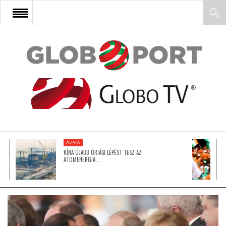
FŐOLDAL
AFRIKA
EURÓPA
ÁZSIA
ÁZSIA
KÍNA ÚJABB ÓRIÁSI LÉPÉST TESZ AZ
ATOMENERGIA…
ÉSZAK-AMERIKA
LATIN-AMERIKA