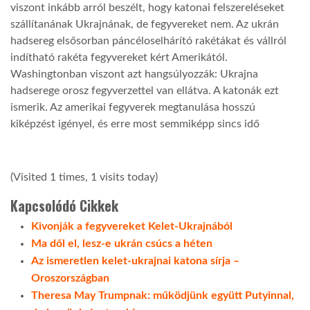
viszont inkább arról beszélt, hogy katonai felszereléseket
szállítanának Ukrajnának, de fegyvereket nem. Az ukrán
hadsereg elsősorban páncéloselhárító rakétákat és vállról
indítható rakéta fegyvereket kért Amerikától.
Washingtonban viszont azt hangsúlyozzák: Ukrajna
hadserege orosz fegyverzettel van ellátva. A katonák ezt
ismerik. Az amerikai fegyverek megtanulása hosszú
kiképzést igényel, és erre most semmiképp sincs idő
(Visited 1 times, 1 visits today)
Kapcsolódó Cikkek
Kivonják a fegyvereket Kelet-Ukrajnából
Ma dől el, lesz-e ukrán csúcs a héten
Az ismeretlen kelet-ukrajnai katona sírja –
Oroszországban
Theresa May Trumpnak: működjünk együtt Putyinnal,