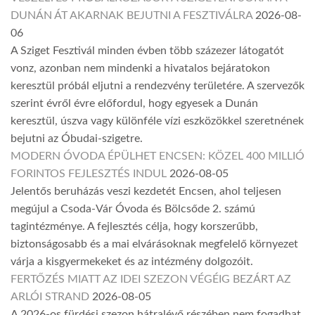
DUNÁN ÁT AKARNAK BEJUTNI A FESZTIVÁLRA
2026-08-
06
A Sziget Fesztivál minden évben több százezer látogatót
vonz, azonban nem mindenki a hivatalos bejáratokon
keresztül próbál eljutni a rendezvény területére. A szervezők
szerint évről évre előfordul, hogy egyesek a Dunán
keresztül, úszva vagy különféle vízi eszközökkel szeretnének
bejutni az Óbudai-szigetre.
MODERN ÓVODA ÉPÜLHET ENCSEN: KÖZEL 400 MILLIÓ
FORINTOS FEJLESZTÉS INDUL
2026-08-05
Jelentős beruházás veszi kezdetét Encsen, ahol teljesen
megújul a Csoda-Vár Óvoda és Bölcsőde 2. számú
tagintézménye. A fejlesztés célja, hogy korszerűbb,
biztonságosabb és a mai elvárásoknak megfelelő környezet
várja a kisgyermekeket és az intézmény dolgozóit.
FERTŐZÉS MIATT AZ IDEI SZEZON VÉGÉIG BEZÁRT AZ
ARLÓI STRAND
2026-08-05
A 2026-os fürdési szezon hátralévő részében nem fogadhat