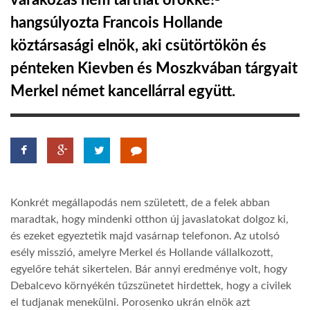
várakozás nem tarthat örökké!-
hangsúlyozta Francois Hollande
TROPICALMAGAZIN
köztársasági elnök, aki csütörtökön és
pénteken Kievben és Moszkvában tárgyait
GLOBOTV
Merkel német kancellárral együtt.
AFRIKA TUDÁSTÁR
A NAP SZÉPE
Konkrét megállapodás nem született, de a felek abban
LINKTR.EE
maradtak, hogy mindenki otthon új javaslatokat dolgoz ki,
és ezeket egyeztetik majd vasárnap telefonon. Az utolsó
GLOBOZSARU
esély misszió, amelyre Merkel és Hollande vállalkozott,
egyelőre tehát sikertelen. Bár annyi eredménye volt, hogy
Debalcevo környékén tűzszünetet hirdettek, hogy a civilek
DOBRAVERO.HU
el tudjanak menekülni. Porosenko ukrán elnök azt