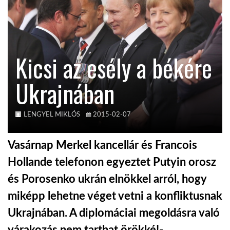
KÖZEL-KELET
Kicsi az esély a békére
AUSZTRÁLIA
Ukrajnában
A VILÁG ITTHON
LENGYEL MIKLÓS
2015-02-07
MÉDIA
Vasárnap Merkel kancellár és Francois
Hollande telefonon egyeztet Putyin orosz
és Porosenko ukrán elnökkel arról, hogy
GLOBOTV BP
miképp lehetne véget vetni a konfliktusnak
Ukrajnában. A diplomáciai megoldásra való
HÍR3D