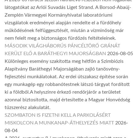
látogatókat az Arlói Suvadás Liget Strand. A Borsod-Abaúj-
Zemplén Vármegyei Kormányhivatal laboratóriumi
vizsgálatok eredményei alapján rendelte el a fürdőhely
működésének felfüggesztését, miután a vízminőség már
nem felelt meg a biztonságos fürdőzés feltételeinek.
MÁSODIK VILÁGHÁBORÚS PÁNCÉLTÖRŐ GRÁNÁT
KERÜLT ELŐ A BARÁTHEGYI MAJORSÁGBAN
2026-08-05
Különleges esemény szakította meg hétfőn a Szimbiózis
Alapítvány Baráthegyi Majorságában zajló tanösvény-
fejlesztési munkálatokat. Az erdei útszakasz építése során
egy munkagép egy robbanótestnek látszó tárgyat fordított
ki a földből.A helyszínre érkező rendőrjárőr a területet
azonnal biztosította, majd értesítette a Magyar Honvédség
tűzszerész alakulatát.
SZOMBATON IS FIZETNI KELL A PARKOLÁSÉRT
MISKOLCON A MUNKANAP-ÁTHELYEZÉS MIATT
2026-
08-04