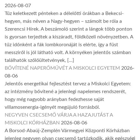
2026-08-07
Tűz keletkezett pénteken a délelőtti órákban a Bekecsi-
hegyen, más néven a Nagy-hegyen – számolt be róla a
Szerencsi Hírek. A beszámoló szerint a lángok több ponton
is gyorsan terjedtek a kiszáradt, földközeli növényzetben. A
tűz időnként a fák lombkoronáját is elérte, így a füst
messziről is jól látható volt. A környéken jelentős számban
találhatók szőlőültetvények, […]
BŐVÍTENÉ NAPERŐMŰVÉT A MISKOLCI EGYETEM
2026-
08-06
Jelentős energetikai fejlesztést tervez a Miskolci Egyetem:
az intézmény bővítené a jelenlegi napelemes rendszerét,
hogy még nagyobb arányban fedezhesse saját
villamosenergia-igényét megújuló forrásból.
NEGYVEN CSECSEMŐ VÁRJA A HAZAJUTÁST A
MISKOLCI KÓRHÁZBAN
2026-08-06
A Borsod-Abaúj-Zemplén Vármegyei Központi Kórházban
jelenleg negyven olyan csecsemő tartózkodik, akik egészségi