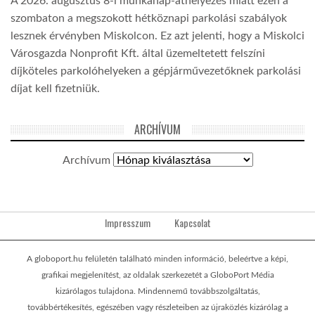
A 2026. augusztus 8-i munkanap-áthelyezés miatt ezen a
szombaton a megszokott hétköznapi parkolási szabályok
lesznek érvényben Miskolcon. Ez azt jelenti, hogy a Miskolci
Városgazda Nonprofit Kft. által üzemeltetett felszíni
díjköteles parkolóhelyeken a gépjárművezetőknek parkolási
díjat kell fizetniük.
ARCHÍVUM
Archívum
Impresszum
Kapcsolat
A globoport.hu felületén található minden információ, beleértve a képi,
grafikai megjelenítést, az oldalak szerkezetét a GloboPort Média
kizárólagos tulajdona. Mindennemű továbbszolgáltatás,
továbbértékesítés, egészében vagy részleteiben az újraközlés kizárólag a