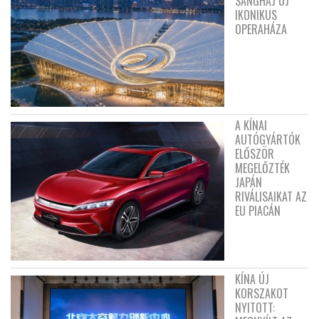
SANGHAJ ÚJ
IKONIKUS
OPERAHÁZA
A KÍNAI
AUTÓGYÁRTÓK
ELŐSZÖR
MEGELŐZTÉK
JAPÁN
RIVÁLISAIKAT AZ
EU PIACÁN
KÍNA ÚJ
KORSZAKOT
NYITOTT: