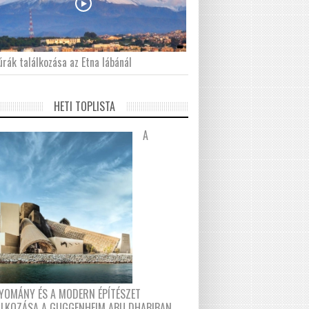
́rák találkozása az Etna lábánál
HETI TOPLISTA
A
YOMÁNY ÉS A MODERN ÉPÍTÉSZET
ÁLKOZÁSA A GUGGENHEIM ABU DHABIBAN