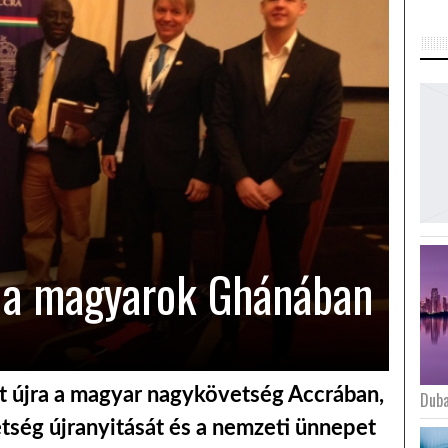
k a magyarok Ghánában
t újra a magyar nagykövetség Accrában,
Duba
tség újranyitását és a nemzeti ünnepet