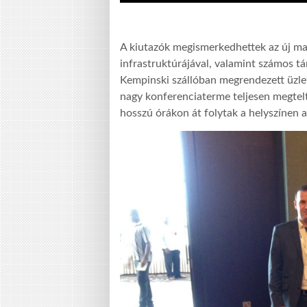
A kiutazók megismerkedhettek az új m
infrastruktúrájával, valamint számos tár
Kempinski szállóban megrendezett üzlet
nagy konferenciaterme teljesen megtelt
hosszú órákon át folytak a helyszínen