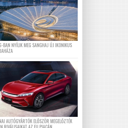
6-BAN NYÍLIK MEG SANGHAJ ÚJ IKONIKUS
RAHÁZA
ÍNAI AUTÓGYÁRTÓK ELŐSZÖR MEGELŐZTÉK
N RIVÁLISAIKAT AZ EU PIACÁN