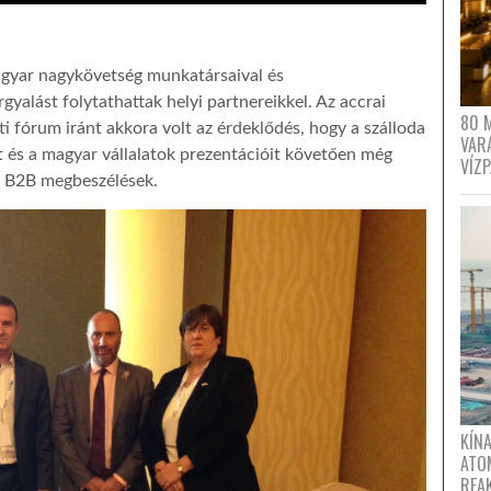
agyar nagykövetség munkatársaival és
gyalást folytathattak helyi partnereikkel. Az accrai
80 
i fórum iránt akkora volt az érdeklődés, hogy a szálloda
VAR
 és a magyar vállalatok prezentációit követően még
VÍZ
 a B2B megbeszélések.
KÍNA
ATO
REA