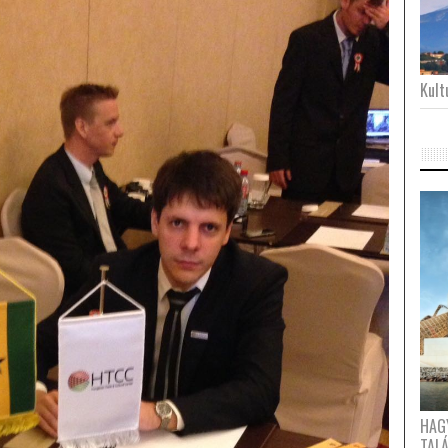
Kultu
HAG
TAL