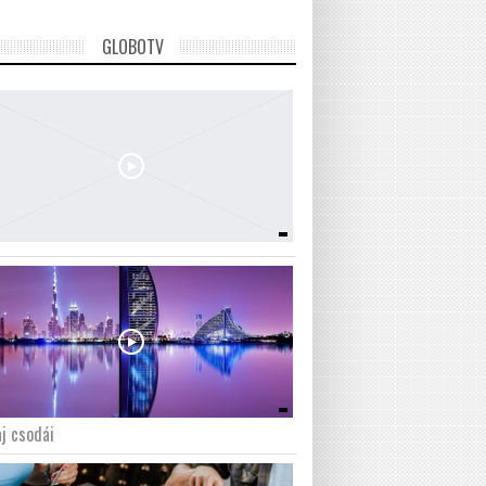
GLOBOTV
j csodái