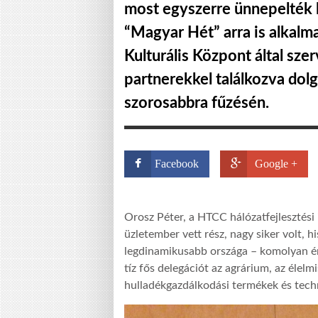
most egyszerre ünnepelték 
“Magyar Hét” arra is alkalm
Kulturális Központ által sze
partnerekkel találkozva dol
szorosabbra fűzésén.
Facebook
Google +
Orosz Péter, a HTCC hálózatfejlesztési 
üzletember vett rész, nagy siker volt, h
legdinamikusabb országa – komolyan ér
tíz fős delegációt az agrárium, az élelm
hulladékgazdálkodási termékek és techn