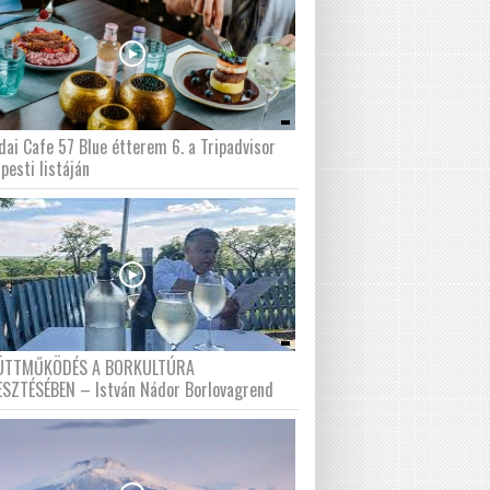
dai Cafe 57 Blue étterem 6. a Tripadvisor
pesti listáján
ÜTTMŰKÖDÉS A BORKULTÚRA
ESZTÉSÉBEN – István Nádor Borlovagrend