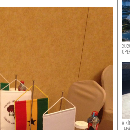
202
OPE
A K
JAPÁ