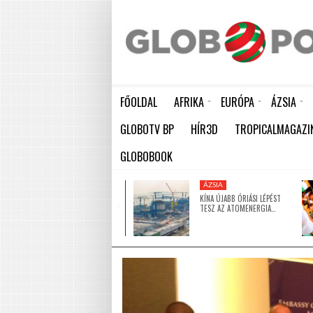
FŐOLDAL
AFRIKA
EURÓPA
ÁZSIA
ELEFÁNTCSONTPART MA ÜNNEPLI FÜGGETLENSÉGÉNEK 66. ÉVFORDULÓJÁT
HÁTBORZONGATÓ KAPCSOLAT A HAMBURGI KÉSELŐ ÉS A KOMBINÓS GYILKOS KÖZÖTT
KÍNA ÚJABB ÓRIÁSI LÉPÉST TESZ AZ ATOMENERGIA FEJLESZTÉSÉBEN: NYOLC ÚJ REAKTO
GLOBOTV BP
HÍR3D
TROPICALMAGAZI
GLOBOBOOK
KÖZEL-KELET
ÁZSIA
5 MILLIÓ DOLLÁRRAL
KÍNA ÚJABB ÓRIÁSI LÉPÉST
TÁMOGATJA AZ EGYESÜLT
TESZ AZ ATOMENERGIA…
ARAB…