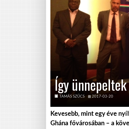
Így ünnepelte
TAMÁS SZŰCS
2017-03-20
Kevesebb, mint egy éve nyíl
Ghána fővárosában – a köve