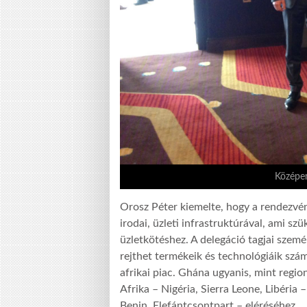
Középe
Orosz Péter kiemelte, hogy a rendezvé
irodai, üzleti infrastruktúrával, ami s
üzletkötéshez. A delegáció tagjai szem
rejthet termékeik és technológiáik szá
afrikai piac. Ghána ugyanis, mint regio
Afrika – Nigéria, Sierra Leone, Libéria
Benin, Elefántcsontpart – eléréséhez.