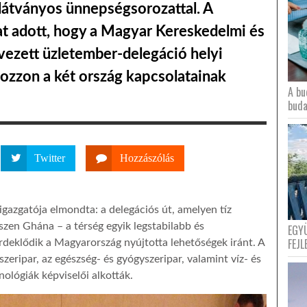
látványos ünnepségsorozattal. A
at adott, hogy a Magyar Kereskedelmi és
rvezett üzletember-delegáció helyi
gozzon a két ország kapcsolatainak
A bu
buda
Twitter
Hozzászólás
igazgatója elmondta: a delegációs út, amelyen tíz
iszen Ghána – a térség egyik legstabilabb és
EGY
FEJL
deklődik a Magyarország nyújtotta lehetőségek iránt. A
iszeripar, az egészség- és gyógyszeripar, valamint víz- és
ológiák képviselői alkották.