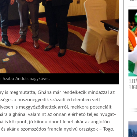
n Szabó András nagykövet.
ELE
FÜG
ny is megmutatta, Ghána már rendelkezik mindazzal az
zükséges a huszonegyedik századi értelemben vett
élyesen is meggyőződhettek arról, mekkora potenciált
mára a ghánai valamint az onnan elérhető teljes nyugat-
nális központ, jó kiindulópont lehet akár az anglofón
 – és akár a szomszédos francia nyelvű országok – Togo,