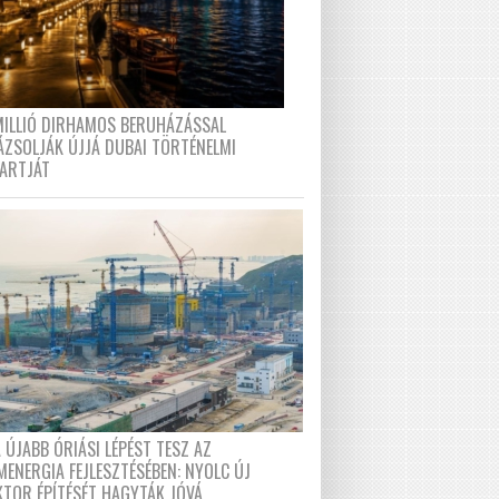
MILLIÓ DIRHAMOS BERUHÁZÁSSAL
ÁZSOLJÁK ÚJJÁ DUBAI TÖRTÉNELMI
PARTJÁT
 ÚJABB ÓRIÁSI LÉPÉST TESZ AZ
MENERGIA FEJLESZTÉSÉBEN: NYOLC ÚJ
KTOR ÉPÍTÉSÉT HAGYTÁK JÓVÁ