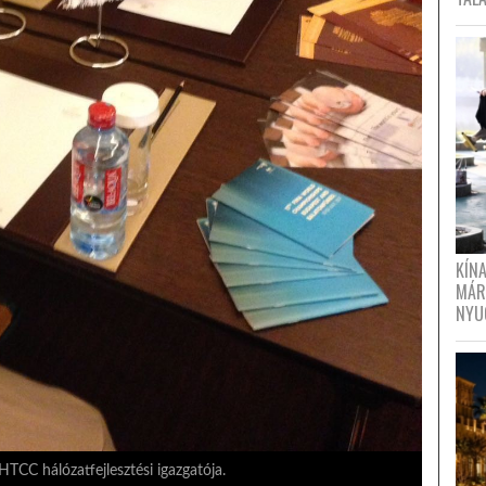
KÍN
MÁR
NYU
HTCC hálózatfejlesztési igazgatója.