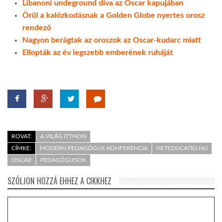
Libanoni undeground díva az Oscar kapujában
Örül a kalózkodásnak a Golden Globe nyertes orosz
rendező
Nagyon berágtak az oroszok az Oscar-kudarc miatt
Ellopták az év legszebb emberének ruháját
ROVAT:
A VILÁG ITTHON
CÍMKE:
MODERN PEDAGÓGUS KONFERENCIA
NETEDUCATIO.HU
OSCAR
PEDAGÓGUSOK
SZÓLJON HOZZÁ EHHEZ A CIKKHEZ