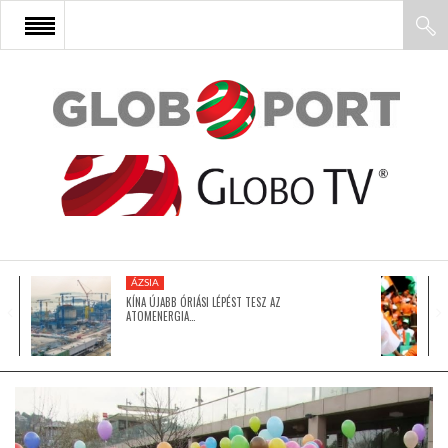
FŐOLDAL
AFRIKA
EURÓPA
ÁZSIA
ÁZSIA
KÍNA ÚJABB ÓRIÁSI LÉPÉST TESZ AZ
ATOMENERGIA…
ÉSZAK-AMERIKA
LATIN-AMERIKA