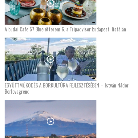
A budai Cafe 57 Blue étterem 6. a Tripadvisor budapesti listáján
EGYÜTTMŰKÖDÉS A BORKULTÚRA FEJLESZTÉSÉBEN – István Nádor
Borlovagrend