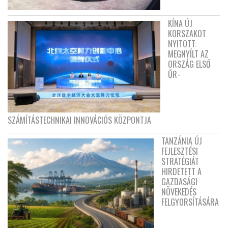
KÍNA ÚJ
KORSZAKOT
NYITOTT:
MEGNYÍLT AZ
ORSZÁG ELSŐ
ŰR-
SZÁMÍTÁSTECHNIKAI INNOVÁCIÓS KÖZPONTJA
TANZÁNIA ÚJ
FEJLESZTÉSI
STRATÉGIÁT
HIRDETETT A
GAZDASÁGI
NÖVEKEDÉS
FELGYORSÍTÁSÁRA