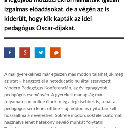
a legújabb módszerekről hallhattak igazán
izgalmas előadásokat, de a végén az is
TROPICALMAGAZIN
kiderült, hogy kik kapták az idei
pedagógus Oscar-díjakat.
GLOBOTV
AFRIKA TUDÁSTÁR
A NAP SZÉPE
A mai gyerekekhez már egészen más módon találhatjuk meg
az utat – hangzott el a neteducatio.hu által szervezett
LINKTR.EE
Modern Pedagógus Konferencián, az év legnagyobb
pedagógus eseményén. A gyerekek manapság már
folyamatosan online élnek, még a legkisebbek is, tehát a
GLOBOZSARU
pedagógus sem lehet offline – új módon és nyitottan kell
hozzáállnia a neveléshez. Sokféle módon, sokféle csatornát
DOBRAVERO.HU
használva lehet hatékony nevelő munkát folytatni.