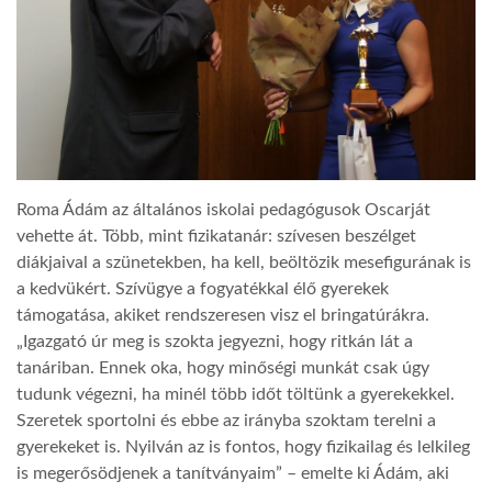
Roma Ádám az általános iskolai pedagógusok Oscarját
vehette át. Több, mint fizikatanár: szívesen beszélget
diákjaival a szünetekben, ha kell, beöltözik mesefigurának is
a kedvükért. Szívügye a fogyatékkal élő gyerekek
támogatása, akiket rendszeresen visz el bringatúrákra.
„Igazgató úr meg is szokta jegyezni, hogy ritkán lát a
tanáriban. Ennek oka, hogy minőségi munkát csak úgy
tudunk végezni, ha minél több időt töltünk a gyerekekkel.
Szeretek sportolni és ebbe az irányba szoktam terelni a
gyerekeket is. Nyilván az is fontos, hogy fizikailag és lelkileg
is megerősödjenek a tanítványaim” – emelte ki Ádám, aki