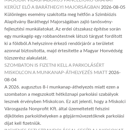
MÁSODIK VILÁGHÁBORÚS PÁNCÉLTÖRŐ GRÁNÁT
KERÜLT ELŐ A BARÁTHEGYI MAJORSÁGBAN
2026-08-05
Különleges esemény szakította meg hétfőn a Szimbiózis
Alapítvány Baráthegyi Majorságában zajló tanösvény-
fejlesztési munkálatokat. Az erdei útszakasz építése során
egy munkagép egy robbanótestnek látszó tárgyat fordított
ki a földből.A helyszínre érkező rendőrjárőr a területet
azonnal biztosította, majd értesítette a Magyar Honvédség
tűzszerész alakulatát.
SZOMBATON IS FIZETNI KELL A PARKOLÁSÉRT
MISKOLCON A MUNKANAP-ÁTHELYEZÉS MIATT
2026-
08-04
A 2026. augusztus 8-i munkanap-áthelyezés miatt ezen a
szombaton a megszokott hétköznapi parkolási szabályok
lesznek érvényben Miskolcon. Ez azt jelenti, hogy a Miskolci
Városgazda Nonprofit Kft. által üzemeltetett felszíni
díjköteles parkolóhelyeken a gépjárművezetőknek parkolási
díjat kell fizetniük.