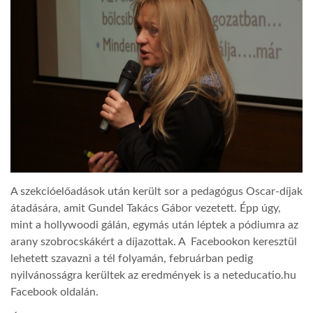
A szekcióelőadások után került sor a pedagógus Oscar-díjak
átadására, amit Gundel Takács Gábor vezetett. Épp úgy,
mint a hollywoodi gálán, egymás után léptek a pódiumra az
arany szobrocskákért a díjazottak. A Facebookon keresztül
lehetett szavazni a tél folyamán, februárban pedig
nyilvánosságra kerültek az eredmények is a neteducatio.hu
Facebook oldalán.