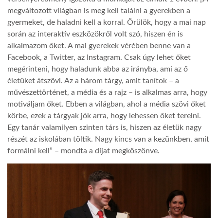
megváltozott világban is meg kell találni a gyerekben a
gyermeket, de haladni kell a korral. Örülök, hogy a mai nap
során az interaktív eszközökről volt szó, hiszen én is
alkalmazom őket. A mai gyerekek vérében benne van a
Facebook, a Twitter, az Instagram. Csak úgy lehet őket
megérinteni, hogy haladunk abba az irányba, ami az ő
életüket átszövi. Az a három tárgy, amit tanítok – a
művészettörténet, a média és a rajz – is alkalmas arra, hogy
motiváljam őket. Ebben a világban, ahol a média szövi őket
körbe, ezek a tárgyak jók arra, hogy lehessen őket terelni.
Egy tanár valamilyen szinten társ is, hiszen az életük nagy
részét az iskolában töltik. Nagy kincs van a kezünkben, amit
formálni kell” – mondta a díjat megköszönve.