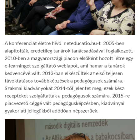
A konferenciát életre hívó neteducatio.hu-t 2005-ben
alapították, eredetileg tanárok tanácsadásával foglalkozott.
2010-ben a magyarországi piacon elsőként hozott létre egy
e-learninget szolgáltató weblapot, ami hamar a tanárok
kedvencévé vált. 2013-ban elkészültek az első teljesen
távoktatásos továbbképzések a pedagógusok számára.
Szakmai kiadványokat 2014-től jelentet meg, ezek kész
recepteket szolgáltattak a pedagógusok számára. 2015-re
piacvezető céggé vált pedagógusképzésben, kiadványai
gyakorlati jellegükből adódóan népszerűek.