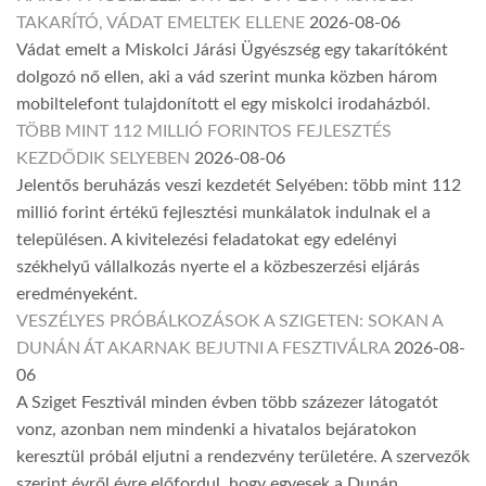
TAKARÍTÓ, VÁDAT EMELTEK ELLENE
2026-08-06
Vádat emelt a Miskolci Járási Ügyészség egy takarítóként
dolgozó nő ellen, aki a vád szerint munka közben három
mobiltelefont tulajdonított el egy miskolci irodaházból.
TÖBB MINT 112 MILLIÓ FORINTOS FEJLESZTÉS
KEZDŐDIK SELYEBEN
2026-08-06
Jelentős beruházás veszi kezdetét Selyében: több mint 112
millió forint értékű fejlesztési munkálatok indulnak el a
településen. A kivitelezési feladatokat egy edelényi
székhelyű vállalkozás nyerte el a közbeszerzési eljárás
eredményeként.
VESZÉLYES PRÓBÁLKOZÁSOK A SZIGETEN: SOKAN A
DUNÁN ÁT AKARNAK BEJUTNI A FESZTIVÁLRA
2026-08-
06
A Sziget Fesztivál minden évben több százezer látogatót
vonz, azonban nem mindenki a hivatalos bejáratokon
keresztül próbál eljutni a rendezvény területére. A szervezők
szerint évről évre előfordul, hogy egyesek a Dunán