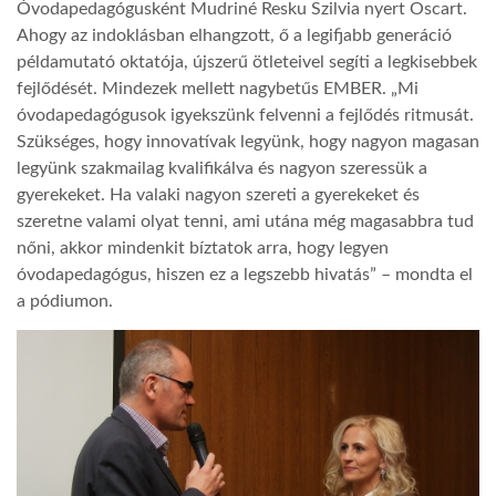
Óvodapedagógusként Mudriné Resku Szilvia nyert Oscart.
Ahogy az indoklásban elhangzott, ő a legifjabb generáció
példamutató oktatója, újszerű ötleteivel segíti a legkisebbek
fejlődését. Mindezek mellett nagybetűs EMBER. „Mi
óvodapedagógusok igyekszünk felvenni a fejlődés ritmusát.
Szükséges, hogy innovatívak legyünk, hogy nagyon magasan
legyünk szakmailag kvalifikálva és nagyon szeressük a
gyerekeket. Ha valaki nagyon szereti a gyerekeket és
szeretne valami olyat tenni, ami utána még magasabbra tud
nőni, akkor mindenkit bíztatok arra, hogy legyen
óvodapedagógus, hiszen ez a legszebb hivatás” – mondta el
a pódiumon.