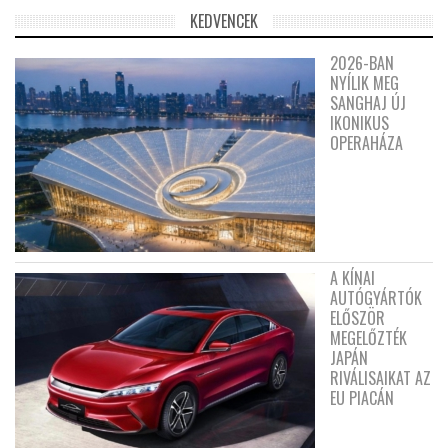
KEDVENCEK
2026-BAN
NYÍLIK MEG
SANGHAJ ÚJ
IKONIKUS
OPERAHÁZA
A KÍNAI
AUTÓGYÁRTÓK
ELŐSZÖR
MEGELŐZTÉK
JAPÁN
RIVÁLISAIKAT AZ
EU PIACÁN