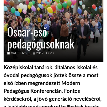
KÖZEL-KELET
Oscar-eső
AUSZTRÁLIA
pedagógusoknak
A VILÁG ITTHON
VÁGI JÓZSEF
2017-03-23
MÉDIA
Középiskolai tanárok, általános iskolai és
óvodai pedagógusok jöttek össze a most
első ízben megrendezett Modern
GLOBOTV BP
Pedagógus Konferencián. Fontos
kérdésekről, a jövő generáció neveléséről,
HÍR3D