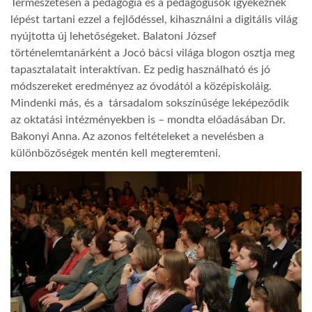
Természetesen a pedagógia és a pedagógusok igyekeznek
lépést tartani ezzel a fejlődéssel, kihasználni a digitális világ
LATIMO.HU
nyújtotta új lehetőségeket. Balatoni József
történelemtanárként a Jocó bácsi világa blogon osztja meg
tapasztalatait interaktívan. Ez pedig használható és jó
GLOBOBOOK
módszereket eredményez az óvodától a középiskoláig.
Mindenki más, és a társadalom sokszínűsége leképeződik
az oktatási intézményekben is – mondta előadásában Dr.
Bakonyi Anna. Az azonos feltételeket a nevelésben a
különbözőségek mentén kell megteremteni.