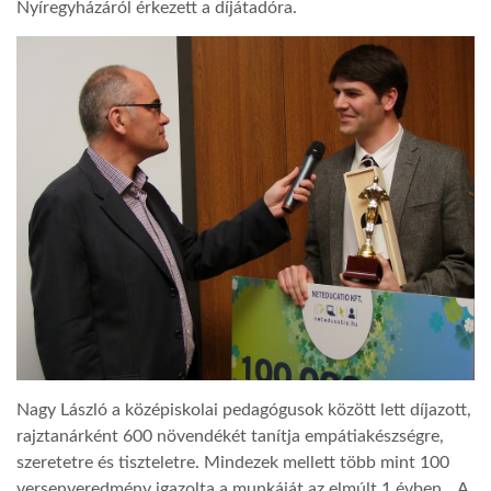
Nyíregyházáról érkezett a díjátadóra.
Nagy László a középiskolai pedagógusok között lett díjazott,
rajztanárként 600 növendékét tanítja empátiakészségre,
szeretetre és tiszteletre. Mindezek mellett több mint 100
versenyeredmény igazolta a munkáját az elmúlt 1 évben. „A