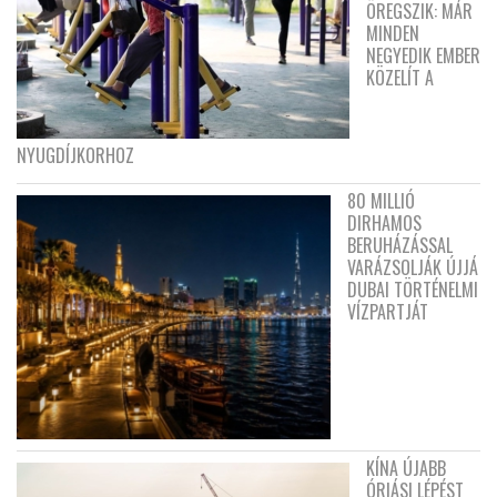
ÖREGSZIK: MÁR
MINDEN
NEGYEDIK EMBER
KÖZELÍT A
NYUGDÍJKORHOZ
80 MILLIÓ
DIRHAMOS
BERUHÁZÁSSAL
VARÁZSOLJÁK ÚJJÁ
DUBAI TÖRTÉNELMI
VÍZPARTJÁT
KÍNA ÚJABB
ÓRIÁSI LÉPÉST