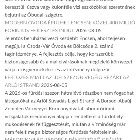
keresztül, úszva vagy különféle vízi eszközökkel szeretnének
bejutni az Óbudai-szigetre.
MODERN ÓVODA ÉPÜLHET ENCSEN: KÖZEL 400 MILLIÓ
FORINTOS FEJLESZTÉS INDUL
2026-08-05
Jelentős beruházás veszi kezdetét Encsen, ahol teljesen
megújul a Csoda-Vár Óvoda és Bölcsőde 2. számú
tagintézménye. A fejlesztés célja, hogy korszerűbb,
biztonságosabb és a mai elvárásoknak megfelelő környezet
várja a kisgyermekeket és az intézmény dolgozóit.
FERTŐZÉS MIATT AZ IDEI SZEZON VÉGÉIG BEZÁRT AZ
ARLÓI STRAND
2026-08-05
A 2026-os fürdési szezon hátralévő részében nem fogadhat
látogatókat az Arlói Suvadás Liget Strand. A Borsod-Abaúj-
Zemplén Vármegyei Kormányhivatal laboratóriumi
vizsgálatok eredményei alapján rendelte el a fürdőhely
működésének felfüggesztését, miután a vízminőség már
nem felelt meg a biztonságos fürdőzés feltételeinek.