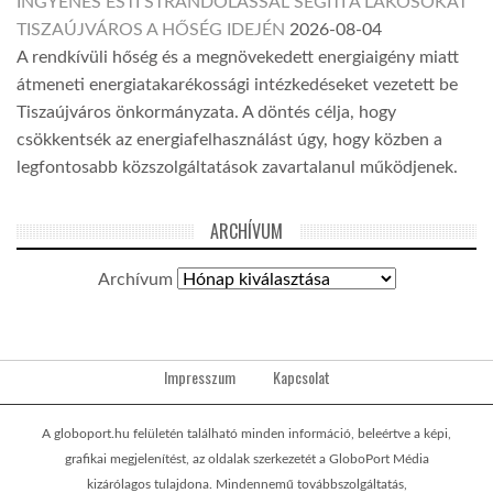
INGYENES ESTI STRANDOLÁSSAL SEGÍTI A LAKOSOKAT
TISZAÚJVÁROS A HŐSÉG IDEJÉN
2026-08-04
A rendkívüli hőség és a megnövekedett energiaigény miatt
átmeneti energiatakarékossági intézkedéseket vezetett be
Tiszaújváros önkormányzata. A döntés célja, hogy
csökkentsék az energiafelhasználást úgy, hogy közben a
legfontosabb közszolgáltatások zavartalanul működjenek.
ARCHÍVUM
Archívum
Impresszum
Kapcsolat
A globoport.hu felületén található minden információ, beleértve a képi,
grafikai megjelenítést, az oldalak szerkezetét a GloboPort Média
kizárólagos tulajdona. Mindennemű továbbszolgáltatás,