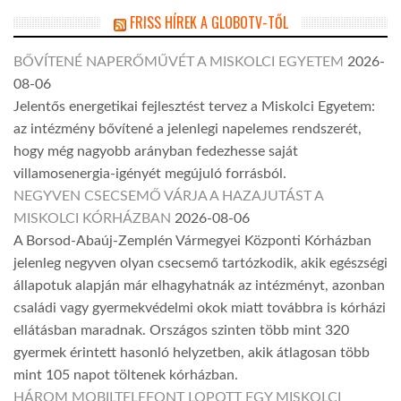
FRISS HÍREK A GLOBOTV-TŐL
BŐVÍTENÉ NAPERŐMŰVÉT A MISKOLCI EGYETEM
2026-
08-06
Jelentős energetikai fejlesztést tervez a Miskolci Egyetem:
az intézmény bővítené a jelenlegi napelemes rendszerét,
hogy még nagyobb arányban fedezhesse saját
villamosenergia-igényét megújuló forrásból.
NEGYVEN CSECSEMŐ VÁRJA A HAZAJUTÁST A
MISKOLCI KÓRHÁZBAN
2026-08-06
A Borsod-Abaúj-Zemplén Vármegyei Központi Kórházban
jelenleg negyven olyan csecsemő tartózkodik, akik egészségi
állapotuk alapján már elhagyhatnák az intézményt, azonban
családi vagy gyermekvédelmi okok miatt továbbra is kórházi
ellátásban maradnak. Országos szinten több mint 320
gyermek érintett hasonló helyzetben, akik átlagosan több
mint 105 napot töltenek kórházban.
HÁROM MOBILTELEFONT LOPOTT EGY MISKOLCI