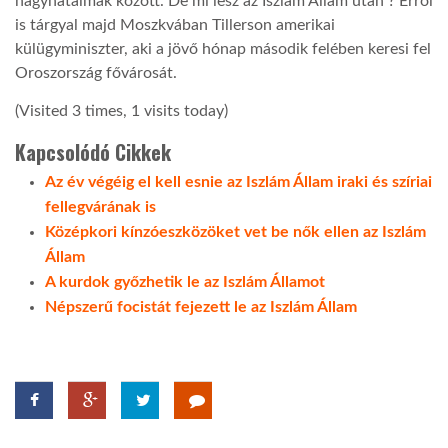
nagyhatalmak között. De mi lesz az Iszlám Állam után ? Erről
is tárgyal majd Moszkvában Tillerson amerikai
külügyminiszter, aki a jövő hónap második felében keresi fel
Oroszország fővárosát.
(Visited 3 times, 1 visits today)
Kapcsolódó Cikkek
Az év végéig el kell esnie az Iszlám Állam iraki és szíriai
fellegvárának is
Középkori kínzóeszközöket vet be nők ellen az Iszlám
Állam
A kurdok győzhetik le az Iszlám Államot
Népszerű focistát fejezett le az Iszlám Állam