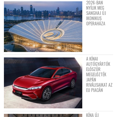
2026-BAN
NYÍLIK MEG
SANGHAJ ÚJ
IKONIKUS
OPERAHÁZA
A KÍNAI
AUTÓGYÁRTÓK
ELŐSZÖR
MEGELŐZTÉK
JAPÁN
RIVÁLISAIKAT AZ
EU PIACÁN
KÍNA ÚJ