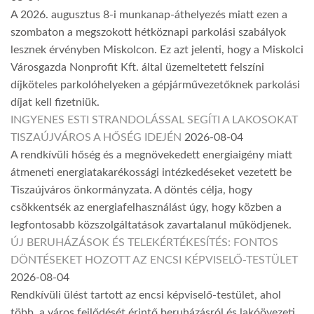
A 2026. augusztus 8-i munkanap-áthelyezés miatt ezen a
szombaton a megszokott hétköznapi parkolási szabályok
lesznek érvényben Miskolcon. Ez azt jelenti, hogy a Miskolci
Városgazda Nonprofit Kft. által üzemeltetett felszíni
díjköteles parkolóhelyeken a gépjárművezetőknek parkolási
díjat kell fizetniük.
INGYENES ESTI STRANDOLÁSSAL SEGÍTI A LAKOSOKAT
TISZAÚJVÁROS A HŐSÉG IDEJÉN
2026-08-04
A rendkívüli hőség és a megnövekedett energiaigény miatt
átmeneti energiatakarékossági intézkedéseket vezetett be
Tiszaújváros önkormányzata. A döntés célja, hogy
csökkentsék az energiafelhasználást úgy, hogy közben a
legfontosabb közszolgáltatások zavartalanul működjenek.
ÚJ BERUHÁZÁSOK ÉS TELEKÉRTÉKESÍTÉS: FONTOS
DÖNTÉSEKET HOZOTT AZ ENCSI KÉPVISELŐ-TESTÜLET
2026-08-04
Rendkívüli ülést tartott az encsi képviselő-testület, ahol
több, a város fejlődését érintő beruházásról és lakóövezeti