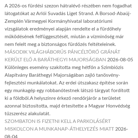
A 2026-os fürdési szezon hátralévő részében nem fogadhat
látogatókat az Arlói Suvadás Liget Strand. A Borsod-Abaúj-
Zemplén Vármegyei Kormányhivatal laboratóriumi
vizsgálatok eredményei alapján rendelte el a fürdőhely
működésének felfüggesztését, miután a vízminőség már
nem felelt meg a biztonságos fürdőzés feltételeinek.
MÁSODIK VILÁGHÁBORÚS PÁNCÉLTÖRŐ GRÁNÁT
KERÜLT ELŐ A BARÁTHEGYI MAJORSÁGBAN
2026-08-05
Különleges esemény szakította meg hétfőn a Szimbiózis
Alapítvány Baráthegyi Majorságában zajló tanösvény-
fejlesztési munkálatokat. Az erdei útszakasz építése során
egy munkagép egy robbanótestnek látszó tárgyat fordított
ki a földből.A helyszínre érkező rendőrjárőr a területet
azonnal biztosította, majd értesítette a Magyar Honvédség
tűzszerész alakulatát.
SZOMBATON IS FIZETNI KELL A PARKOLÁSÉRT
MISKOLCON A MUNKANAP-ÁTHELYEZÉS MIATT
2026-
08-04