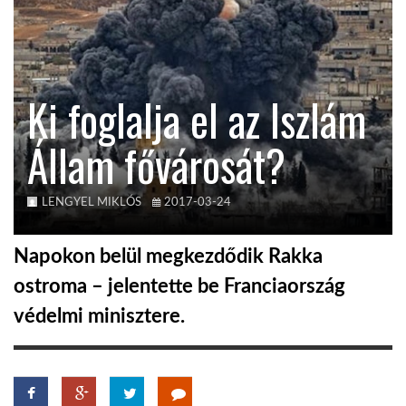
KÖZEL-KELET
Ki foglalja el az Iszlám
AUSZTRÁLIA
Állam fővárosát?
A VILÁG ITTHON
LENGYEL MIKLÓS
2017-03-24
MÉDIA
Napokon belül megkezdődik Rakka
ostroma – jelentette be Franciaország
védelmi minisztere.
GLOBOTV BP
HÍR3D