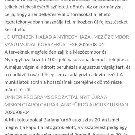
telkek értékesítéséről született döntés. Az önkormányzat
célja, hogy a rendelkezésre álló forrásokat a lehető
leghatékonyabban használja fel, miközben új fejlesztéseket
készít elő.
JÓ ÜTEMBEN HALAD A NYÍREGYHÁZA–MEZŐZOMBOR
VASÚTVONAL KORSZERŰSÍTÉSE
2026-08-04
A terveknek megfelelően zajlik a Mezőzombor és
Nyíregyháza közötti 100c jelű vasútvonal kiemelt felújítása.
A május végén elindított beruházás augusztus végéig tart, és
a rendkívüli nyári hőség sem akadályozta a kivitelezést.A
munkálatok során a hosszúsínek cseréjének döntő része
már elkészült.
ÜNNEPI PROGRAMSOROZATTAL NYIT ÚJRA A
MISKOLCTAPOLCAI BARLANGFÜRDŐ AUGUSZTUSBAN
2026-08-04
A Miskolctapolcai Barlangfürdő augusztus 20-án ismét
megnyitja kapuit a látogatók előtt, a visszatérést pedig egy
négynapos rendezvénysorozattal ünnepli. Augusztus 20. és