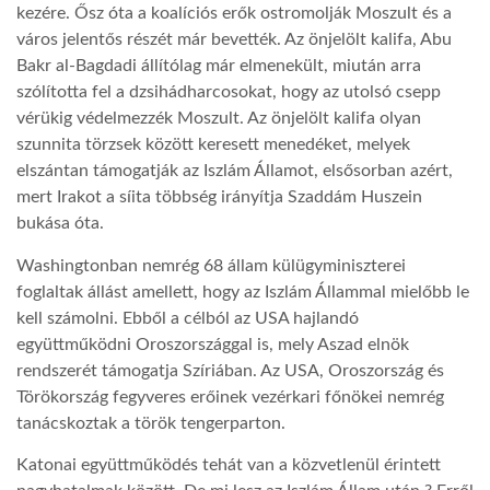
kezére. Ősz óta a koalíciós erők ostromolják Moszult és a
város jelentős részét már bevették. Az önjelölt kalifa, Abu
LATIMO.HU
Bakr al-Bagdadi állítólag már elmenekült, miután arra
szólította fel a dzsihádharcosokat, hogy az utolsó csepp
GLOBOBOOK
vérükig védelmezzék Moszult. Az önjelölt kalifa olyan
szunnita törzsek között keresett menedéket, melyek
elszántan támogatják az Iszlám Államot, elsősorban azért,
mert Irakot a síita többség irányítja Szaddám Huszein
bukása óta.
Washingtonban nemrég 68 állam külügyminiszterei
foglaltak állást amellett, hogy az Iszlám Állammal mielőbb le
kell számolni. Ebből a célból az USA hajlandó
együttműködni Oroszországgal is, mely Aszad elnök
rendszerét támogatja Szíriában. Az USA, Oroszország és
Törökország fegyveres erőinek vezérkari főnökei nemrég
tanácskoztak a török tengerparton.
Katonai együttműködés tehát van a közvetlenül érintett