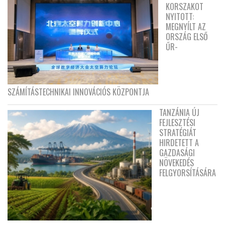
KORSZAKOT
NYITOTT:
MEGNYÍLT AZ
ORSZÁG ELSŐ
ŰR-
SZÁMÍTÁSTECHNIKAI INNOVÁCIÓS KÖZPONTJA
TANZÁNIA ÚJ
FEJLESZTÉSI
STRATÉGIÁT
HIRDETETT A
GAZDASÁGI
NÖVEKEDÉS
FELGYORSÍTÁSÁRA