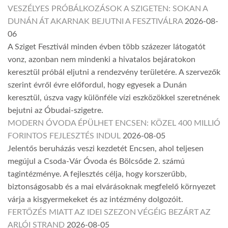
VESZÉLYES PRÓBÁLKOZÁSOK A SZIGETEN: SOKAN A
DUNÁN ÁT AKARNAK BEJUTNI A FESZTIVÁLRA
2026-08-
06
A Sziget Fesztivál minden évben több százezer látogatót
vonz, azonban nem mindenki a hivatalos bejáratokon
keresztül próbál eljutni a rendezvény területére. A szervezők
szerint évről évre előfordul, hogy egyesek a Dunán
keresztül, úszva vagy különféle vízi eszközökkel szeretnének
bejutni az Óbudai-szigetre.
MODERN ÓVODA ÉPÜLHET ENCSEN: KÖZEL 400 MILLIÓ
FORINTOS FEJLESZTÉS INDUL
2026-08-05
Jelentős beruházás veszi kezdetét Encsen, ahol teljesen
megújul a Csoda-Vár Óvoda és Bölcsőde 2. számú
tagintézménye. A fejlesztés célja, hogy korszerűbb,
biztonságosabb és a mai elvárásoknak megfelelő környezet
várja a kisgyermekeket és az intézmény dolgozóit.
FERTŐZÉS MIATT AZ IDEI SZEZON VÉGÉIG BEZÁRT AZ
ARLÓI STRAND
2026-08-05