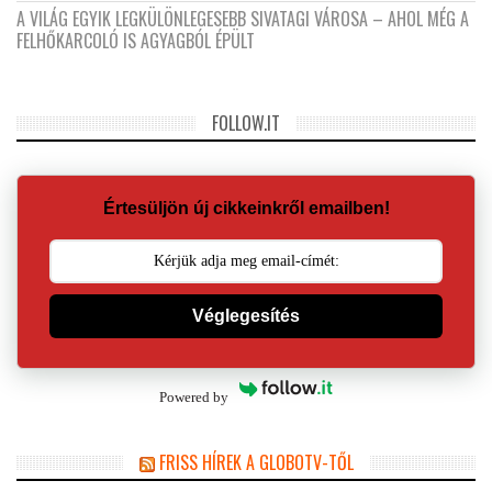
A VILÁG EGYIK LEGKÜLÖNLEGESEBB SIVATAGI VÁROSA – AHOL MÉG A
FELHŐKARCOLÓ IS AGYAGBÓL ÉPÜLT
FOLLOW.IT
Értesüljön új cikkeinkről emailben!
Véglegesítés
Powered by
FRISS HÍREK A GLOBOTV-TŐL