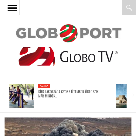
FŐOLDAL
AFRIKA
EURÓPA
ÁZSIA
ÁZSIA
KÍNA LAKOSSÁGA GYORS ÜTEMBEN ÖREGSZIK:
MÁR MINDEN…
ÉSZAK-AMERIKA
LATIN-AMERIKA