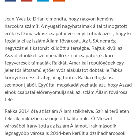
TROPICALMAGAZIN
Jean-Yves Le Drian elmondta, hogy nagyon kemény
harcokra számít. A nyugati nagyhatalmak által támogatott
GLOBOTV
erők és Damaszkusz csapatai versenyt futnak azért, hogy ki
foglalja el az Iszlám Állam fővárosát. Az USA nemrég
négyszáz elit katonát küldött a térségbe. Rajtuk kivül az
AFRIKA TUDÁSTÁR
Aszad elnökkel szembenálló szíriai csapatok és kurd
fegyveresek támadják Rakkát. Amerikai repülőgépek egy
jelentős létszámú ejtőernyős alakulatot dobtak le Tabka
A NAP SZÉPE
környékén. Ez stratégiailag fontos Rakka elfoglalása
szempontjából. Egyúttal megakadályozhatja azt, hogy Aszad
LINKTR.EE
elnök csapatai előrenyomuljanak az Iszlám Állam fővárosa
felé.
GLOBOZSARU
Rakka 2014 óta az Iszlám Állam székhelye. Szíriai területen
fekszik, miközben az önjelölt kalifa iraki. Ő Moszul
városából irányította az Iszlám Államot. Irak második
DOBRAVERO.HU
legnagyobb városa is 2014-ben került a dzsihádharcosok