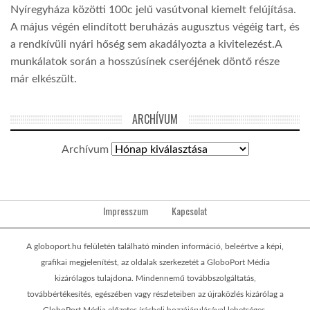
Nyíregyháza közötti 100c jelű vasútvonal kiemelt felújítása.
A május végén elindított beruházás augusztus végéig tart, és
a rendkívüli nyári hőség sem akadályozta a kivitelezést.A
munkálatok során a hosszúsínek cseréjének döntő része
már elkészült.
ARCHÍVUM
Archívum
Impresszum
Kapcsolat
A globoport.hu felületén található minden információ, beleértve a képi,
grafikai megjelenítést, az oldalak szerkezetét a GloboPort Média
kizárólagos tulajdona. Mindennemű továbbszolgáltatás,
továbbértékesítés, egészében vagy részleteiben az újraközlés kizárólag a
GloboPort Média előzetes írásbeli hozzájárulásával lehetséges.