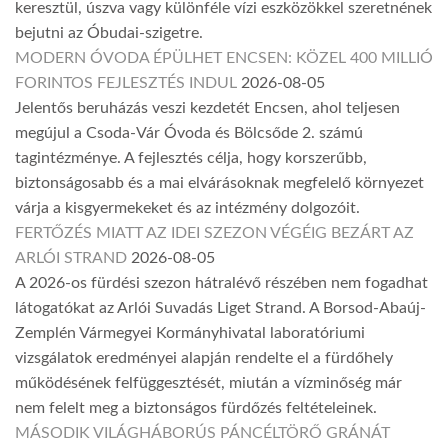
keresztül, úszva vagy különféle vízi eszközökkel szeretnének
bejutni az Óbudai-szigetre.
MODERN ÓVODA ÉPÜLHET ENCSEN: KÖZEL 400 MILLIÓ
FORINTOS FEJLESZTÉS INDUL
2026-08-05
Jelentős beruházás veszi kezdetét Encsen, ahol teljesen
megújul a Csoda-Vár Óvoda és Bölcsőde 2. számú
tagintézménye. A fejlesztés célja, hogy korszerűbb,
biztonságosabb és a mai elvárásoknak megfelelő környezet
várja a kisgyermekeket és az intézmény dolgozóit.
FERTŐZÉS MIATT AZ IDEI SZEZON VÉGÉIG BEZÁRT AZ
ARLÓI STRAND
2026-08-05
A 2026-os fürdési szezon hátralévő részében nem fogadhat
látogatókat az Arlói Suvadás Liget Strand. A Borsod-Abaúj-
Zemplén Vármegyei Kormányhivatal laboratóriumi
vizsgálatok eredményei alapján rendelte el a fürdőhely
működésének felfüggesztését, miután a vízminőség már
nem felelt meg a biztonságos fürdőzés feltételeinek.
MÁSODIK VILÁGHÁBORÚS PÁNCÉLTÖRŐ GRÁNÁT