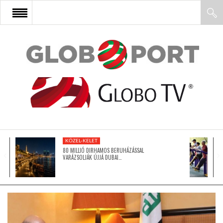
FŐOLDAL
AFRIKA
EURÓPA
KÖZEL-KELET
ÁZSIA
80 MILLIÓ DIRHAMOS BERUHÁZÁSSAL
VARÁZSOLJÁK ÚJJÁ DUBAI…
ÉSZAK-AMERIKA
LATIN-AMERIKA