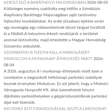
KERÜLT ELŐ A BARÁTHEGYI MAJORSÁGBAN
2026-08-05
Különleges esemény szakította meg hétfőn a Szimbiózis
Alapítvány Baráthegyi Majorságában zajló tanösvény-
fejlesztési munkálatokat. Az erdei útszakasz építése során
egy munkagép egy robbanótestnek látszó tárgyat fordított
ki a földből.A helyszínre érkező rendőrjárőr a területet
azonnal biztosította, majd értesítette a Magyar Honvédség
tűzszerész alakulatát.
SZOMBATON IS FIZETNI KELL A PARKOLÁSÉRT
MISKOLCON A MUNKANAP-ÁTHELYEZÉS MIATT
2026-
08-04
A 2026. augusztus 8-i munkanap-áthelyezés miatt ezen a
szombaton a megszokott hétköznapi parkolási szabályok
lesznek érvényben Miskolcon. Ez azt jelenti, hogy a Miskolci
Városgazda Nonprofit Kft. által üzemeltetett felszíni
díjköteles parkolóhelyeken a gépjárművezetőknek parkolási
díjat kell fizetniük.
INGYENES ESTI STRANDOLÁSSAL SEGÍTI A LAKOSOKAT