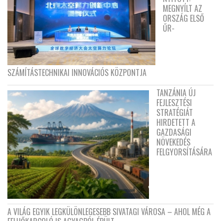
MEGNYÍLT AZ
ORSZÁG ELSŐ
ŰR-
SZÁMÍTÁSTECHNIKAI INNOVÁCIÓS KÖZPONTJA
TANZÁNIA ÚJ
FEJLESZTÉSI
STRATÉGIÁT
HIRDETETT A
GAZDASÁGI
NÖVEKEDÉS
FELGYORSÍTÁSÁRA
A VILÁG EGYIK LEGKÜLÖNLEGESEBB SIVATAGI VÁROSA – AHOL MÉG A