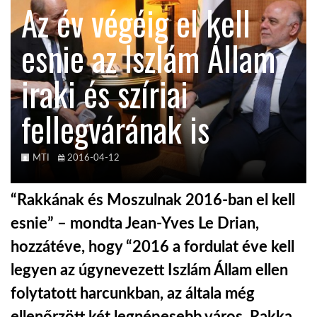
Az év végéig el kell
KÖZEL-KELET
esnie az Iszlám Állam
iraki és szíriai
AUSZTRÁLIA
fellegvárának is
A VILÁG ITTHON
MTI
2016-04-12
MÉDIA
“Rakkának és Moszulnak 2016-ban el kell
esnie” – mondta Jean-Yves Le Drian,
hozzátéve, hogy “2016 a fordulat éve kell
GLOBOTV BP
legyen az úgynevezett Iszlám Állam ellen
folytatott harcunkban, az általa még
HÍR3D