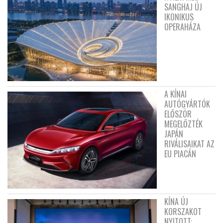
SANGHAJ ÚJ
IKONIKUS
OPERAHÁZA
A KÍNAI
AUTÓGYÁRTÓK
ELŐSZÖR
MEGELŐZTÉK
JAPÁN
RIVÁLISAIKAT AZ
EU PIACÁN
KÍNA ÚJ
KORSZAKOT
NYITOTT: