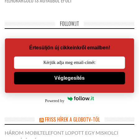
FELHŐKARCOLÓ IS AGYAGBÓL ÉPÜLT
FOLLOW.IT
Értesüljön új cikkeinkről emailben!
Véglegesítés
Powered by
FRISS HÍREK A GLOBOTV-TŐL
HÁROM MOBILTELEFONT LOPOTT EGY MISKOLCI