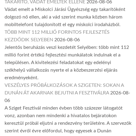
TAKARÍTÓ, VÁDAT EMELTEK ELLENE
2026-08-06
Vádat emelt a Miskolci Járási Ügyészség egy takarítóként
dolgozó nő ellen, aki a vád szerint munka közben három
mobiltelefont tulajdonított el egy miskolci irodaházból.
TÖBB MINT 112 MILLIÓ FORINTOS FEJLESZTÉS
KEZDŐDIK SELYEBEN
2026-08-06
Jelentős beruházás veszi kezdetét Selyében: több mint 112
millió forint értékű fejlesztési munkálatok indulnak el a
településen. A kivitelezési feladatokat egy edelényi
székhelyű vállalkozás nyerte el a közbeszerzési eljárás
eredményeként.
VESZÉLYES PRÓBÁLKOZÁSOK A SZIGETEN: SOKAN A
DUNÁN ÁT AKARNAK BEJUTNI A FESZTIVÁLRA
2026-08-
06
A Sziget Fesztivál minden évben több százezer látogatót
vonz, azonban nem mindenki a hivatalos bejáratokon
keresztül próbál eljutni a rendezvény területére. A szervezők
szerint évről évre előfordul, hogy egyesek a Dunán