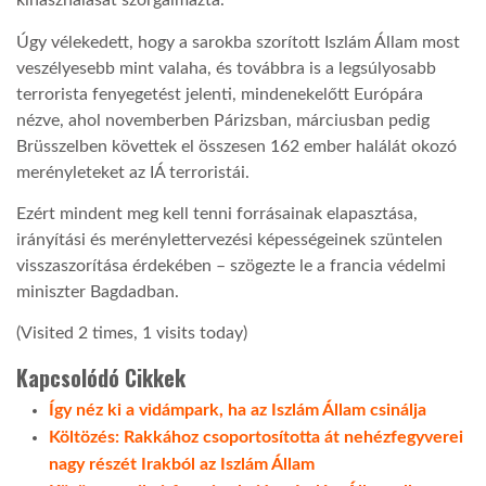
kihasználását szorgalmazta.
Úgy vélekedett, hogy a sarokba szorított Iszlám Állam most
LATIMO.HU
veszélyesebb mint valaha, és továbbra is a legsúlyosabb
terrorista fenyegetést jelenti, mindenekelőtt Európára
GLOBOBOOK
nézve, ahol novemberben Párizsban, márciusban pedig
Brüsszelben követtek el összesen 162 ember halálát okozó
merényleteket az IÁ terroristái.
Ezért mindent meg kell tenni forrásainak elapasztása,
irányítási és merénylettervezési képességeinek szüntelen
visszaszorítása érdekében – szögezte le a francia védelmi
miniszter Bagdadban.
(Visited 2 times, 1 visits today)
Kapcsolódó Cikkek
Így néz ki a vidámpark, ha az Iszlám Állam csinálja
Költözés: Rakkához csoportosította át nehézfegyverei
nagy részét Irakból az Iszlám Állam