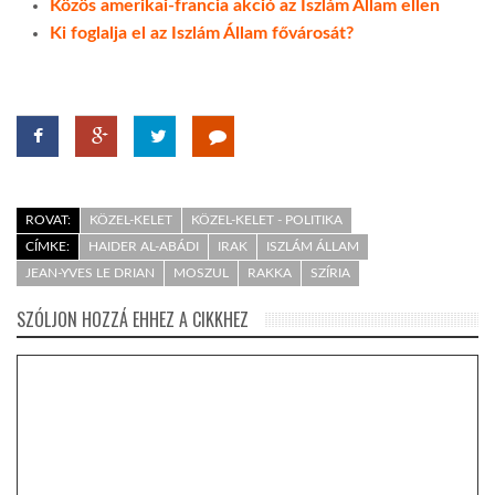
Közös amerikai-francia akció az Iszlám Állam ellen
Ki foglalja el az Iszlám Állam fővárosát?
ROVAT:
KÖZEL-KELET
KÖZEL-KELET - POLITIKA
CÍMKE:
HAIDER AL-ABÁDI
IRAK
ISZLÁM ÁLLAM
JEAN-YVES LE DRIAN
MOSZUL
RAKKA
SZÍRIA
SZÓLJON HOZZÁ EHHEZ A CIKKHEZ