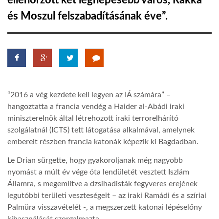
ellenőrzött két legnépesebb város, Rakka
és Moszul felszabadításának éve”.
TROPICALMAGAZIN
GLOBOTV
AFRIKA TUDÁSTÁR
“2016 a vég kezdete kell legyen az IÁ számára” –
hangoztatta a francia vendég a Haider al-Abádi iraki
A NAP SZÉPE
miniszterelnök által létrehozott iraki terrorelhárító
szolgálatnál (ICTS) tett látogatása alkalmával, amelynek
embereit részben francia katonák képezik ki Bagdadban.
LINKTR.EE
Le Drian sürgette, hogy gyakoroljanak még nagyobb
nyomást a múlt év vége óta lendületét vesztett Iszlám
GLOBOZSARU
Államra, s megemlítve a dzsihadisták fegyveres erejének
legutóbbi területi veszteségeit – az iraki Ramádi és a szíriai
Palmüra visszavételét -, a megszerzett katonai lépéselőny
DOBRAVERO.HU