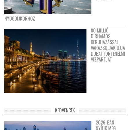
NYUGDÍJKORHOZ
80 MILLIÓ
DIRHAMOS
BERUHÁZÁSSAL
VARÁZSOLJÁK ÚJJÁ
DUBAI TÖRTÉNELMI
VÍZPARTJÁT
KEDVENCEK
2026-BAN
NYÍLIK MEG