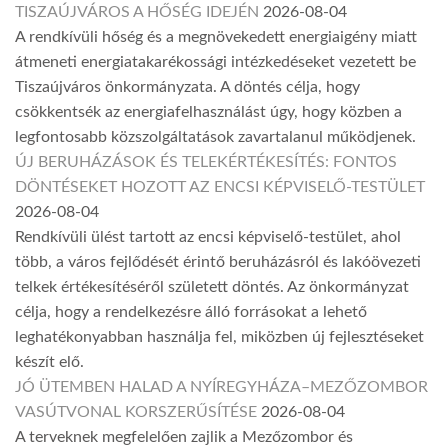
TISZAÚJVÁROS A HŐSÉG IDEJÉN
2026-08-04
A rendkívüli hőség és a megnövekedett energiaigény miatt
átmeneti energiatakarékossági intézkedéseket vezetett be
Tiszaújváros önkormányzata. A döntés célja, hogy
csökkentsék az energiafelhasználást úgy, hogy közben a
legfontosabb közszolgáltatások zavartalanul működjenek.
ÚJ BERUHÁZÁSOK ÉS TELEKÉRTÉKESÍTÉS: FONTOS
DÖNTÉSEKET HOZOTT AZ ENCSI KÉPVISELŐ-TESTÜLET
2026-08-04
Rendkívüli ülést tartott az encsi képviselő-testület, ahol
több, a város fejlődését érintő beruházásról és lakóövezeti
telkek értékesítéséről született döntés. Az önkormányzat
célja, hogy a rendelkezésre álló forrásokat a lehető
leghatékonyabban használja fel, miközben új fejlesztéseket
készít elő.
JÓ ÜTEMBEN HALAD A NYÍREGYHÁZA–MEZŐZOMBOR
VASÚTVONAL KORSZERŰSÍTÉSE
2026-08-04
A terveknek megfelelően zajlik a Mezőzombor és