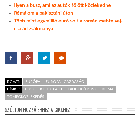
Ilyen a busz, ami az autók fölött közlekedne
Rémálom a pakisztáni úton
Több mint egymillió euró volt a román zsebtolvaj-
család zsákmánya
ROVAT:
EURÓPA
EURÓPA - GAZDASÁG
CÍMKE:
BUSZ
KIGYULLADT
LÁNGOLÓ BUSZ
RÓMA
TÖMEGKÖZLEKEDÉS
SZÓLJON HOZZÁ EHHEZ A CIKKHEZ