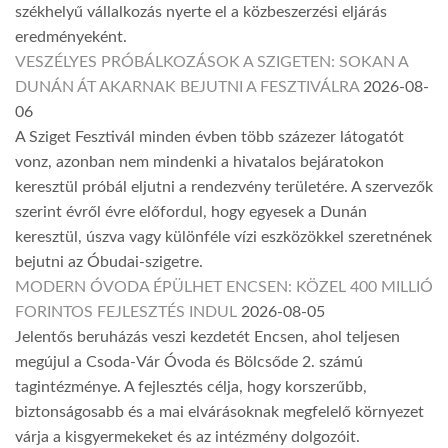
székhelyű vállalkozás nyerte el a közbeszerzési eljárás
eredményeként.
VESZÉLYES PRÓBÁLKOZÁSOK A SZIGETEN: SOKAN A
DUNÁN ÁT AKARNAK BEJUTNI A FESZTIVÁLRA
2026-08-
06
A Sziget Fesztivál minden évben több százezer látogatót
vonz, azonban nem mindenki a hivatalos bejáratokon
keresztül próbál eljutni a rendezvény területére. A szervezők
szerint évről évre előfordul, hogy egyesek a Dunán
keresztül, úszva vagy különféle vízi eszközökkel szeretnének
bejutni az Óbudai-szigetre.
MODERN ÓVODA ÉPÜLHET ENCSEN: KÖZEL 400 MILLIÓ
FORINTOS FEJLESZTÉS INDUL
2026-08-05
Jelentős beruházás veszi kezdetét Encsen, ahol teljesen
megújul a Csoda-Vár Óvoda és Bölcsőde 2. számú
tagintézménye. A fejlesztés célja, hogy korszerűbb,
biztonságosabb és a mai elvárásoknak megfelelő környezet
várja a kisgyermekeket és az intézmény dolgozóit.