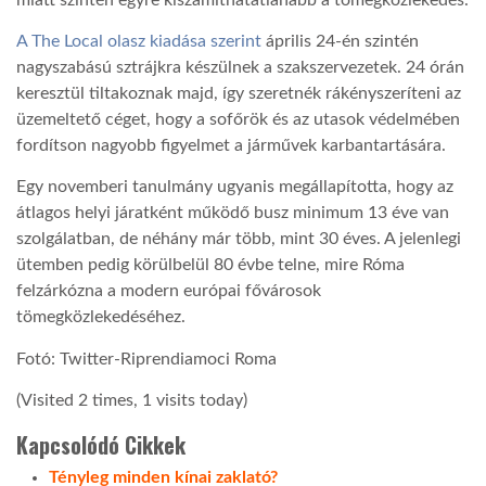
A The Local olasz kiadása szerint
április 24-én szintén
nagyszabású sztrájkra készülnek a szakszervezetek. 24 órán
keresztül tiltakoznak majd, így szeretnék rákényszeríteni az
üzemeltető céget, hogy a sofőrök és az utasok védelmében
fordítson nagyobb figyelmet a járművek karbantartására.
Egy novemberi tanulmány ugyanis megállapította, hogy az
átlagos helyi járatként működő busz minimum 13 éve van
szolgálatban, de néhány már több, mint 30 éves. A jelenlegi
ütemben pedig körülbelül 80 évbe telne, mire Róma
felzárkózna a modern európai fővárosok
tömegközlekedéséhez.
Fotó: Twitter-Riprendiamoci Roma
(Visited 2 times, 1 visits today)
Kapcsolódó Cikkek
Tényleg minden kínai zaklató?