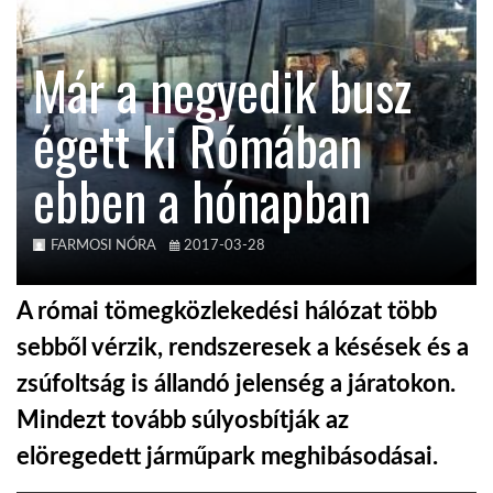
KÖZEL-KELET
Már a negyedik busz
égett ki Rómában
AUSZTRÁLIA
ebben a hónapban
A VILÁG ITTHON
FARMOSI NÓRA
2017-03-28
MÉDIA
A római tömegközlekedési hálózat több
sebből vérzik, rendszeresek a késések és a
zsúfoltság is állandó jelenség a járatokon.
GLOBOTV BP
Mindezt tovább súlyosbítják az
elöregedett járműpark meghibásodásai.
HÍR3D