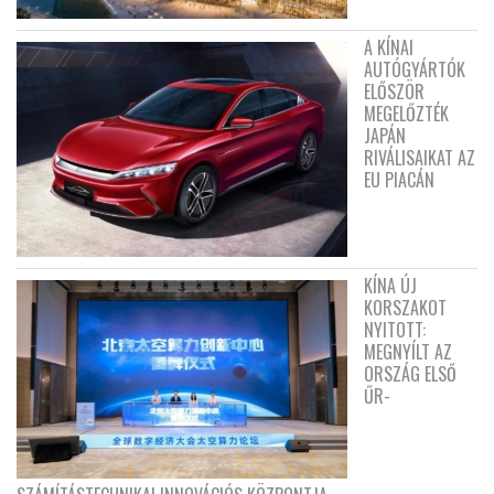
A KÍNAI
AUTÓGYÁRTÓK
ELŐSZÖR
MEGELŐZTÉK
JAPÁN
RIVÁLISAIKAT AZ
EU PIACÁN
KÍNA ÚJ
KORSZAKOT
NYITOTT:
MEGNYÍLT AZ
ORSZÁG ELSŐ
ŰR-