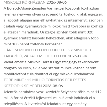
MISKOLCI KÓRHÁZBAN
2026-08-06
A Borsod-Abaúj-Zemplén Vármegyei Központi Kórházban
jelenleg negyven olyan csecsemő tartózkodik, akik egészségi
állapotuk alapján már elhagyhatnák az intézményt, azonban
családi vagy gyermekvédelmi okok miatt továbbra is kórházi
ellátásban maradnak. Országos szinten több mint 320
gyermek érintett hasonló helyzetben, akik átlagosan több
mint 105 napot töltenek kórházban.
HÁROM MOBILTELEFONT LOPOTT EGY MISKOLCI
TAKARÍTÓ, VÁDAT EMELTEK ELLENE
2026-08-06
Vádat emelt a Miskolci Járási Ügyészség egy takarítóként
dolgozó nő ellen, aki a vád szerint munka közben három
mobiltelefont tulajdonított el egy miskolci irodaházból.
TÖBB MINT 112 MILLIÓ FORINTOS FEJLESZTÉS
KEZDŐDIK SELYEBEN
2026-08-06
Jelentős beruházás veszi kezdetét Selyében: több mint 112
millió forint értékű fejlesztési munkálatok indulnak el a
településen. A kivitelezési feladatokat egy edelényi