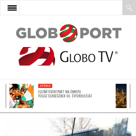
FŐOLDAL
AFRIKA
EURÓPA
AFRIKA
ÁZSIA
ELEFÁNTCSONTPART MA ÜNNEPLI
FÜGGETLENSÉGÉNEK 66. ÉVFORDULÓJÁT
ÉSZAK-AMERIKA
LATIN-AMERIKA