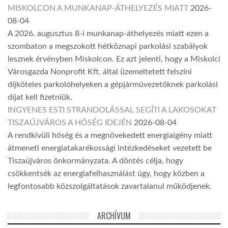
MISKOLCON A MUNKANAP-ÁTHELYEZÉS MIATT
2026-
08-04
A 2026. augusztus 8-i munkanap-áthelyezés miatt ezen a
szombaton a megszokott hétköznapi parkolási szabályok
lesznek érvényben Miskolcon. Ez azt jelenti, hogy a Miskolci
Városgazda Nonprofit Kft. által üzemeltetett felszíni
díjköteles parkolóhelyeken a gépjárművezetőknek parkolási
díjat kell fizetniük.
INGYENES ESTI STRANDOLÁSSAL SEGÍTI A LAKOSOKAT
TISZAÚJVÁROS A HŐSÉG IDEJÉN
2026-08-04
A rendkívüli hőség és a megnövekedett energiaigény miatt
átmeneti energiatakarékossági intézkedéseket vezetett be
Tiszaújváros önkormányzata. A döntés célja, hogy
csökkentsék az energiafelhasználást úgy, hogy közben a
legfontosabb közszolgáltatások zavartalanul működjenek.
ARCHÍVUM