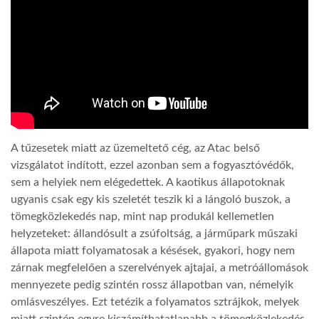
LATIMO.HU
GLOBOBOOK
A tűzesetek miatt az üzemeltető cég, az Atac belső
vizsgálatot indított, ezzel azonban sem a fogyasztóvédők,
sem a helyiek nem elégedettek. A kaotikus állapotoknak
ugyanis csak egy kis szeletét teszik ki a lángoló buszok, a
tömegközlekedés nap, mint nap produkál kellemetlen
helyzeteket: állandósult a zsúfoltság, a járműpark műszaki
állapota miatt folyamatosak a késések, gyakori, hogy nem
zárnak megfelelően a szerelvények ajtajai, a metróállomások
mennyezete pedig szintén rossz állapotban van, némelyik
omlásveszélyes. Ezt tetézik a folyamatos sztrájkok, melyek
miatt szintén egyre kiszámíthatatlanabb a tömegközlekedés.