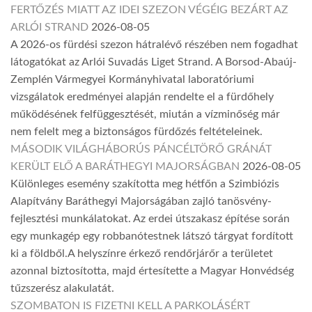
FERTŐZÉS MIATT AZ IDEI SZEZON VÉGÉIG BEZÁRT AZ
ARLÓI STRAND
2026-08-05
A 2026-os fürdési szezon hátralévő részében nem fogadhat
látogatókat az Arlói Suvadás Liget Strand. A Borsod-Abaúj-
Zemplén Vármegyei Kormányhivatal laboratóriumi
vizsgálatok eredményei alapján rendelte el a fürdőhely
működésének felfüggesztését, miután a vízminőség már
nem felelt meg a biztonságos fürdőzés feltételeinek.
MÁSODIK VILÁGHÁBORÚS PÁNCÉLTÖRŐ GRÁNÁT
KERÜLT ELŐ A BARÁTHEGYI MAJORSÁGBAN
2026-08-05
Különleges esemény szakította meg hétfőn a Szimbiózis
Alapítvány Baráthegyi Majorságában zajló tanösvény-
fejlesztési munkálatokat. Az erdei útszakasz építése során
egy munkagép egy robbanótestnek látszó tárgyat fordított
ki a földből.A helyszínre érkező rendőrjárőr a területet
azonnal biztosította, majd értesítette a Magyar Honvédség
tűzszerész alakulatát.
SZOMBATON IS FIZETNI KELL A PARKOLÁSÉRT