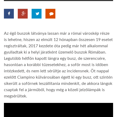
TROPICALMAGAZIN
GLOBOTV
Az égő buszok látványa lassan már a római városkép része
is lehetne, hiszen az elmúlt 12 hónapban összesen 19 esetet
AFRIKA TUDÁSTÁR
regisztráltak, 2017 kezdete óta pedig már hét alkalommal
gyulladtak ki a helyi járatként üzemelő buszok Rómában.
Legutóbb hétfőn kapott lángra egy busz, de szerencsére,
A NAP SZÉPE
hasonlóan a korábbi tűzesetekhez, a sofőr most is időben
intézkedett, és nem lett sérültje az incidensnek. Öt nappal
ezelőtt Ciampino külvárosában égett ki egy busz, ott szintén
LINKTR.EE
sikerült a sofőrnek leszállítania mindenkit, de akkora lángok
csaptak fel a járműből, hogy még a közeli jelzőlámpák is
GLOBOZSARU
megsérültek.
DOBRAVERO.HU