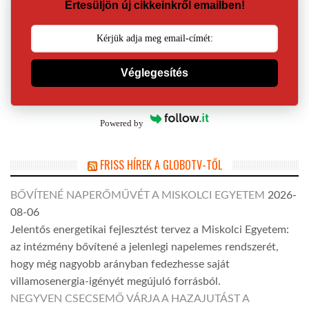
Értesüljön új cikkeinkről emailben!
Véglegesítés
Powered by
FRISS HÍREK A GLOBOTV-TŐL
BŐVÍTENÉ NAPERŐMŰVÉT A MISKOLCI EGYETEM
2026-
08-06
Jelentős energetikai fejlesztést tervez a Miskolci Egyetem:
az intézmény bővítené a jelenlegi napelemes rendszerét,
hogy még nagyobb arányban fedezhesse saját
villamosenergia-igényét megújuló forrásból.
NEGYVEN CSECSEMŐ VÁRJA A HAZAJUTÁST A