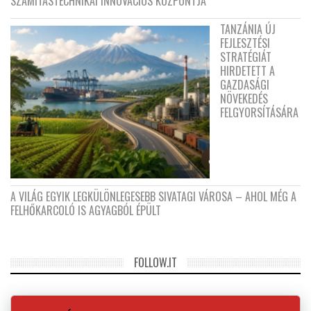
SZÁMÍTÁSTECHNIKAI INNOVÁCIÓS KÖZPONTJA
TANZÁNIA ÚJ
FEJLESZTÉSI
STRATÉGIÁT
HIRDETETT A
GAZDASÁGI
NÖVEKEDÉS
FELGYORSÍTÁSÁRA
A VILÁG EGYIK LEGKÜLÖNLEGESEBB SIVATAGI VÁROSA – AHOL MÉG A
FELHŐKARCOLÓ IS AGYAGBÓL ÉPÜLT
FOLLOW.IT