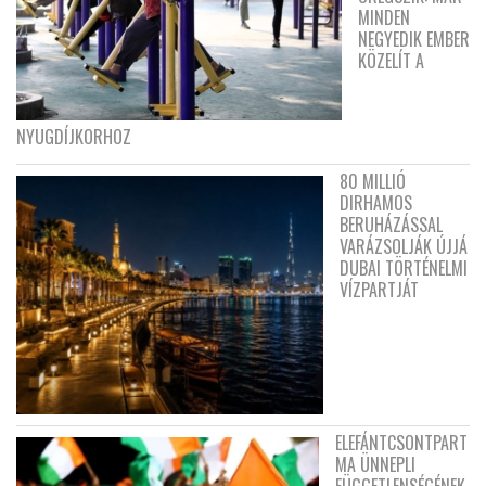
MINDEN
NEGYEDIK EMBER
KÖZELÍT A
NYUGDÍJKORHOZ
80 MILLIÓ
DIRHAMOS
BERUHÁZÁSSAL
VARÁZSOLJÁK ÚJJÁ
DUBAI TÖRTÉNELMI
VÍZPARTJÁT
ELEFÁNTCSONTPART
MA ÜNNEPLI
FÜGGETLENSÉGÉNEK