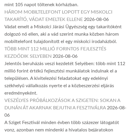
mint 105 napot töltenek kórházban.
HÁROM MOBILTELEFONT LOPOTT EGY MISKOLCI
TAKARÍTÓ, VÁDAT EMELTEK ELLENE
2026-08-06
Vádat emelt a Miskolci Járási Ügyészség egy takarítóként
dolgozó nő ellen, aki a vád szerint munka közben három
mobiltelefont tulajdonított el egy miskolci irodaházból.
TÖBB MINT 112 MILLIÓ FORINTOS FEJLESZTÉS
KEZDŐDIK SELYEBEN
2026-08-06
Jelentős beruházás veszi kezdetét Selyében: több mint 112
millió forint értékű fejlesztési munkálatok indulnak el a
településen. A kivitelezési feladatokat egy edelényi
székhelyű vállalkozás nyerte el a közbeszerzési eljárás
eredményeként.
VESZÉLYES PRÓBÁLKOZÁSOK A SZIGETEN: SOKAN A
DUNÁN ÁT AKARNAK BEJUTNI A FESZTIVÁLRA
2026-08-
06
A Sziget Fesztivál minden évben több százezer látogatót
vonz, azonban nem mindenki a hivatalos bejáratokon