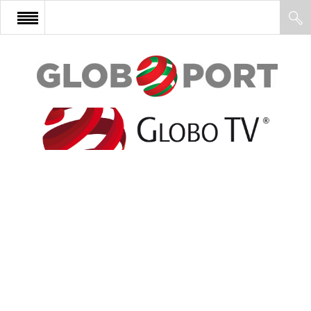
FŐOLDAL
AFRIKA
EURÓPA
ÁZSIA
ÉSZAK-AMERIKA
LATIN-AMERIKA