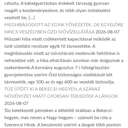
célozta. A kábelgyártásban érdekelt társaság gyorsan
reagált a kezdeményezésre, és több olyan intézkedést
vezetett be, […]
MEGHIBÁSODOTT AZ EGYIK FŐVEZETÉK, DE EGYELŐRE
NINCS VESZÉLYBEN ÓZD IVÓVÍZELLÁTÁSA
2026-08-07
Műszaki hiba miatt csökkentett kapacitással működik az
ózdi vízellátó rendszer egyik fő távvezetéke. A
meghibásodás miatt az ivóvíztároló medencék feltöltése is
nehezebbé vált, a hiba elhárításán azonban már dolgoznak a
szakemberek.A kormány augusztus 7-i hőségriasztási
gyorsjelentése szerint Ózd biztonságos vízellátását két
távvezeték, egy 500-as és egy 600-as vezeték biztosítja.
TŰZ ÜTÖTT KI A BEKECSI-HEGYEN, A SZÁRAZ
NÖVÉNYZET MIATT GYORSAN TERJEDTEK A LÁNGOK
2026-08-07
Tűz keletkezett pénteken a délelőtti órákban a Bekecsi-
hegyen, más néven a Nagy-hegyen – számolt be róla a
Szerencsi Hírek. A beszámoló szerint a lángok több ponton