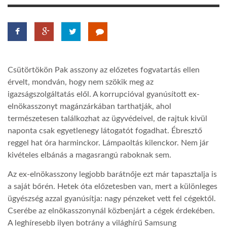
LATIMO.HU
GLOBOBOOK
Csütörtökön Pak asszony az előzetes fogvatartás ellen
érvelt, mondván, hogy nem szökik meg az
igazságszolgáltatás elől. A korrupcióval gyanúsított ex-
elnökasszonyt magánzárkában tarthatják, ahol
természetesen találkozhat az ügyvédeivel, de rajtuk kivül
naponta csak egyetlenegy látogatót fogadhat. Ébresztő
reggel hat óra harminckor. Lámpaoltás kilenckor. Nem jár
kivételes elbánás a magasrangú raboknak sem.
Az ex-elnökasszony legjobb barátnője ezt már tapasztalja is
a saját bőrén. Hetek óta előzetesben van, mert a különleges
ügyészség azzal gyanúsítja: nagy pénzeket vett fel cégektől.
Cserébe az elnökasszonynál közbenjárt a cégek érdekében.
A leghíresebb ilyen botrány a világhírű Samsung