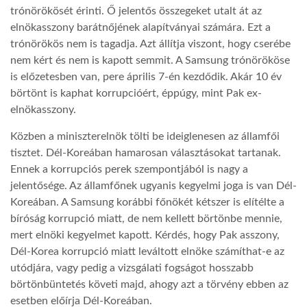
trónörökösét érinti. Ő jelentős összegeket utalt át az
elnökasszony barátnőjének alapítványai számára. Ezt a
trónörökös nem is tagadja. Azt állítja viszont, hogy cserébe
nem kért és nem is kapott semmit. A Samsung trónörököse
is előzetesben van, pere április 7-én kezdődik. Akár 10 év
börtönt is kaphat korrupcióért, éppúgy, mint Pak ex-
elnökasszony.
Közben a miniszterelnök tölti be ideiglenesen az államfői
tisztet. Dél-Koreában hamarosan választásokat tartanak.
Ennek a korrupciós perek szempontjából is nagy a
jelentősége. Az államfőnek ugyanis kegyelmi joga is van Dél-
Koreában. A Samsung korábbi főnökét kétszer is elítélte a
bíróság korrupció miatt, de nem kellett börtönbe mennie,
mert elnöki kegyelmet kapott. Kérdés, hogy Pak asszony,
Dél-Korea korrupció miatt leváltott elnöke számíthat-e az
utódjára, vagy pedig a vizsgálati fogságot hosszabb
börtönbüntetés követi majd, ahogy azt a törvény ebben az
esetben előírja Dél-Koreában.