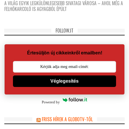
A VILÁG EGYIK LEGKÜLÖNLEGESEBB SIVATAGI VÁROSA – AHOL MÉG A
FELHŐKARCOLÓ IS AGYAGBÓL ÉPÜLT
FOLLOW.IT
Értesüljön új cikkeinkről emailben!
Véglegesítés
Powered by
FRISS HÍREK A GLOBOTV-TŐL