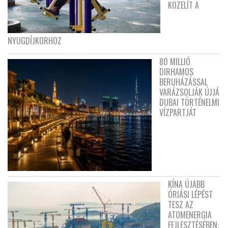
KÖZELÍT A
NYUGDÍJKORHOZ
80 MILLIÓ
DIRHAMOS
BERUHÁZÁSSAL
VARÁZSOLJÁK ÚJJÁ
DUBAI TÖRTÉNELMI
VÍZPARTJÁT
KÍNA ÚJABB
ÓRIÁSI LÉPÉST
TESZ AZ
ATOMENERGIA
FEJLESZTÉSÉBEN: