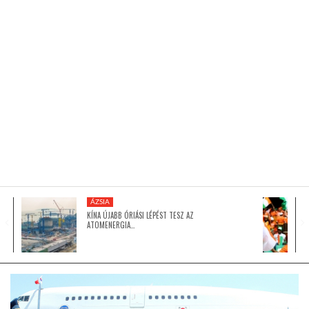
KÖZEL-KELET
AUSZTRÁLIA
A VILÁG ITTHON
MÉDIA
ÁZSIA
KÍNA ÚJABB ÓRIÁSI LÉPÉST TESZ AZ
ATOMENERGIA…
GLOBOTV BP
HÍR3D